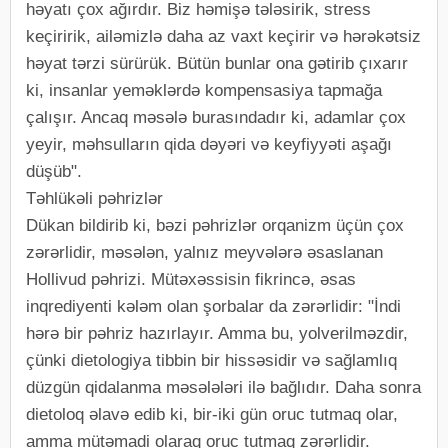
həyatı çox ağırdır. Biz həmişə tələsirik, stress
keçiririk, ailəmizlə daha az vaxt keçirir və hərəkətsiz
həyat tərzi sürürük. Bütün bunlar ona gətirib çıxarır
ki, insanlar yeməklərdə kompensasiya tapmağa
çalışır. Ancaq məsələ burasındadır ki, adamlar çox
yeyir, məhsulların qida dəyəri və keyfiyyəti aşağı
düşüb".
Təhlükəli pəhrizlər
Dükan bildirib ki, bəzi pəhrizlər orqanizm üçün çox
zərərlidir, məsələn, yalnız meyvələrə əsaslanan
Hollivud pəhrizi. Mütəxəssisin fikrincə, əsas
inqrediyenti kələm olan şorbalar da zərərlidir: "İndi
hərə bir pəhriz hazırlayır. Amma bu, yolverilməzdir,
çünki dietologiya tibbin bir hissəsidir və sağlamlıq
düzgün qidalanma məsələləri ilə bağlıdır. Daha sonra
dietoloq əlavə edib ki, bir-iki gün oruc tutmaq olar,
amma mütəmadi olaraq oruc tutmaq zərərlidir.