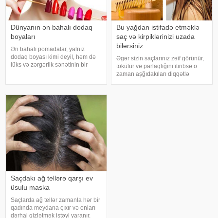
Dünyanın ən bahalı dodaq
Bu yağdan istifadə etməklə
boyaları
saç və kirpiklərinizi uzada
bilərsiniz
Ən bahalı pomadalar, yalnız
dodaq boyası kimi deyil, həm də
Əgər sizin saçlarınız zəif görünür,
lüks və zərgərlik sənətinin bir
tökülür və parlaqlığını itiribsə o
nümunəsi kimi qiymətləndirilir. Bu
zaman aşğıdakıları diqqətlə
məhsulların yüksək qiyməti,
oxuyun. Siz saçlarınızın itirilmiş
onların hazırlanmasında istifadə
sağlamlığını bərpa etmək üçün
olunan nadir və qiymətli
bahalı kosmetik vasitələrdən və
materiallarl
kimyəvi dərmanlardan ço
Saçdakı ağ tellərə qarşı ev
üsulu maska
Saçlarda ağ tellər zamanla hər bir
qadında meydana çıxır və onları
dərhal gizlətmək istəyi yaranır.