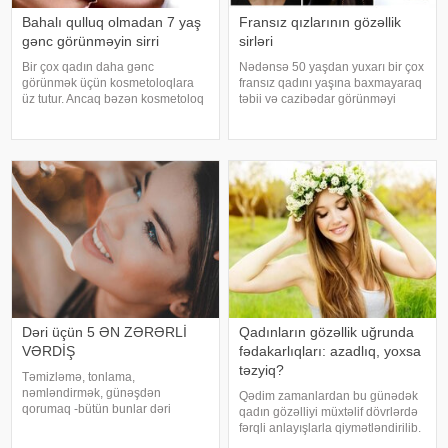
Bahalı qulluq olmadan 7 yaş
Fransız qızlarının gözəllik
gənc görünməyin sirri
sirləri
Bir çox qadın daha gənc
Nədənsə 50 yaşdan yuxarı bir çox
görünmək üçün kosmetoloqlara
fransız qadını yaşına baxmayaraq
üz tutur. Ancaq bəzən kosmetoloq
təbii və cazibədar görünməyi
tərəfindən bahalı
bacarır. Maraqlısı budur ki, bu
manipulyasiyalar istənilən
görünüş üçün çox da səy
nəticəni əldə etmir. Bir neçə sadə
göstərmirmiş kimi görünürlər.
yolla daha gənc görünmək
Bunun arxasında isə illərlə
mümkündür. Onlara əməl etsəniz
formalaşmı
Dəri üçün 5 ƏN ZƏRƏRLİ
Qadınların gözəllik uğrunda
VƏRDİŞ
fədakarlıqları: azadlıq, yoxsa
təzyiq?
Təmizləmə, tonlama,
nəmləndirmək, günəşdən
Qədim zamanlardan bu günədək
qorumaq -bütün bunlar dəri
qadın gözəlliyi müxtəlif dövrlərdə
sağlamlığının qarantı demək deyil.
fərqli anlayışlarla qiymətləndirilib.
Bunun səbəbi, ən yaxşı dəri
Zaman keçdikcə dəyişən gözəllik