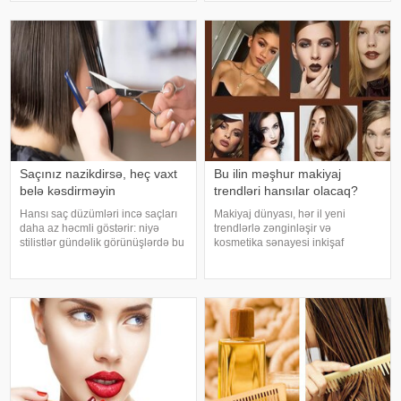
baxımdan da yan keçən bir neçə
standartları qadınların öz
pis vərdişin olmasıdır: . 1. Gecə
bədənlərinə, zahiri görünüşlərinə
yatmadan əvvəl dərini
və şəxsi seçimlərinə münasibətin
Saçınız nazikdirsə, heç vaxt
Bu ilin məşhur makiyaj
belə kəsdirməyin
trendləri hansılar olacaq?
Hansı saç düzümləri incə saçları
Makiyaj dünyası, hər il yeni
daha az həcmli göstərir: niyə
trendlərlə zənginləşir və
stilistlər gündəlik görünüşlərdə bu
kosmetika sənayesi inkişaf
formalardan çəkinməyi məsləhət
etdikcə, istifadəçilər daha çox
görürlər. Beləliklə, bu modelləri
müxtəlif texnikalar və məhsullar
təqdim edirik:. İncə saçlar üçün
ilə tanış olur. 2025-ci il üçün
hansı saç kəsimləri uyğu
gözəllik dünyasında gözlənilən ən
maraql