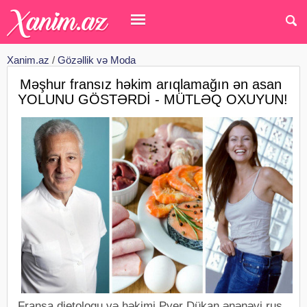
Xanim.az
/
Gözəllik və Moda
Məşhur fransız həkim arıqlamağın ən asan
YOLUNU GÖSTƏRDİ - MÜTLƏQ OXUYUN!
Fransa dietoloqu və həkimi Pyer Dükan ənənəvi rus