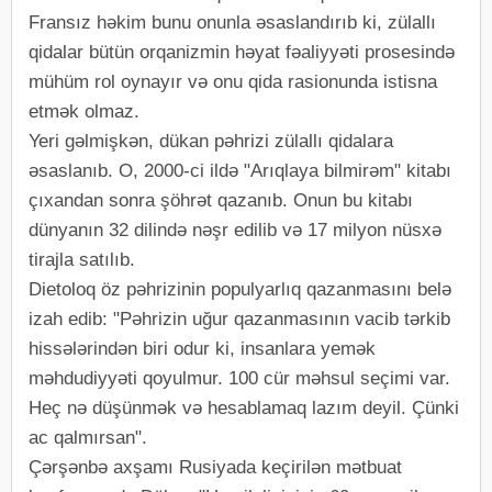
Fransız həkim bunu onunla əsaslandırıb ki, zülallı
qidalar bütün orqanizmin həyat fəaliyyəti prosesində
mühüm rol oynayır və onu qida rasionunda istisna
etmək olmaz.
Yeri gəlmişkən, dükan pəhrizi zülallı qidalara
əsaslanıb. O, 2000-ci ildə "Arıqlaya bilmirəm" kitabı
çıxandan sonra şöhrət qazanıb. Onun bu kitabı
dünyanın 32 dilində nəşr edilib və 17 milyon nüsxə
tirajla satılıb.
Dietoloq öz pəhrizinin populyarlıq qazanmasını belə
izah edib: "Pəhrizin uğur qazanmasının vacib tərkib
hissələrindən biri odur ki, insanlara yemək
məhdudiyyəti qoyulmur. 100 cür məhsul seçimi var.
Heç nə düşünmək və hesablamaq lazım deyil. Çünki
ac qalmırsan".
Çərşənbə axşamı Rusiyada keçirilən mətbuat