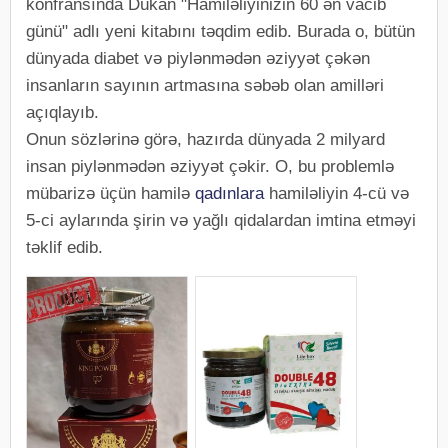
konfransında Dükan "Hamiləliyinizin 60 ən vacib
günü" adlı yeni kitabını təqdim edib. Burada o, bütün
dünyada diabet və piylənmədən əziyyət çəkən
insanların sayının artmasına səbəb olan amilləri
açıqlayıb.
Onun sözlərinə görə, hazırda dünyada 2 milyard
insan piylənmədən əziyyət çəkir. O, bu problemlə
mübarizə üçün hamilə
qadınlara
hamiləliyin 4-cü və
5-ci aylarında şirin və yağlı qidalardan imtina etməyi
təklif edib.