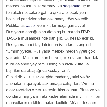
mətbəxinə üstünlük verməyi və
sağlamlıq
üçün
təhlükəli nəticələrə gətirib çıxara biləcək yeni
hollivud pəhrizlərindən çəkinməyi tövsiyə edib.
Publika.az
xəbər
verir ki, bir neçə gün əvvəl
Rusiyanın qonağı olan dietoloq bu barədə İTAR-
TASS-a müsahibəsində danışıb. O, hesab edir ki,
Rusiya mətbəxi faydalı inqrediyentlərlə zəngindir:
"Ümumiyyətlə, Rusiyada mətbəx mədəniyyəti çox
yaxşıdır. Məsələn, mən borşu çox sevirəm, hər dəfə
bura gələndə yeyirəm. Həmçinin kiçik küftə ilə
bişirilən qarabaşağı da xoşlayıram".
O bildirib ki, ruslar öz qida mədəniyyətini və öz
ənənələrini qoruyub saxlamağa çalışırlar: "Amma
digər tərəfdən Amerika təsiri hiss olunur. Pitsa və ya
dondurulmuş yarımfabrikatlar alan adam bilmir ki, bu
məhsulların tərkibinə nələr daxildir. Müasir insanın