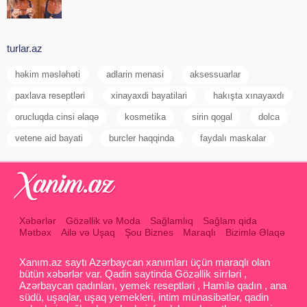
turlar.az
həkim məsləhəti
adlarin menasi
aksessuarlar
paxlava reseptləri
xinayaxdi bayatilari
hakışta xınayaxdı
orucluqda cinsi əlaqə
kosmetika
sirin qogal
dolca
vetene aid bayati
burcler haqqinda
faydalı maskalar
Xəbərlər
Gözəllik və Moda
Sağlamlıq
Sağlam qida
Mətbəx
Ailə və Uşaq
Şou Biznes
Maraqlı
Bizimlə Əlaqə
Xanım.az saytı Azərbaycan xanımları üçün maraqlı olan
bütün xəbərlər var. Qadin saytinda Gözəllik sirrləri ,
Azərbaycan qadınları, yemek reseptləri , Hamilə qadın , ana
südü, uşaqlar, uşaq yemekleri, intim münasibətlər, qadin