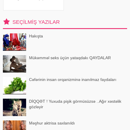
Lakin salonda tez-tez rənglənmə,
bəli, gümüşü saçları gizlədir,
amma saçların sağlamlığını
korlayır: tellər quruyur, sını
SEÇILMIŞ YAZILAR
Hakışta
Mükəmməl seks üçün yataqdakı QAYDALAR
Cəfərinin insan orqanizminə inanılmaz faydaları
DİQQƏT ! Yuxuda pişik görmüsüzsə ..Ağır xəstəlik
gözləyir
Məşhur aktrisa saxlanıldı