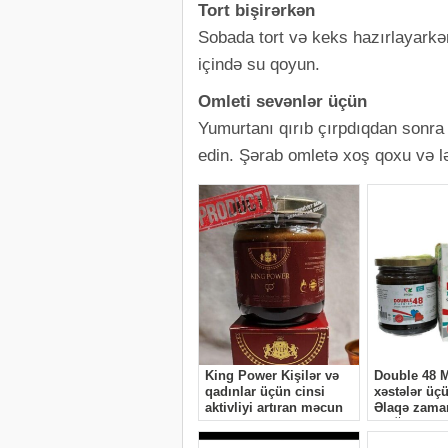
Tort bişirərkən
Sobada tort və keks hazırlayarkə
içində su qoyun.
Omleti sevənlər üçün
Yumurtanı qırıb çırpdıqdan sonra 
edin. Şərab omletə xoş qoxu və lə