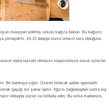
 üçün müəyyən edilmiş xüsusi kağıza bükün. Bu kağızın
a yerləşdirin. 10-15 dəqiqə sonra onların təzə olduğunu
sousun daha ləzzətli olmasını istəyirsinizsə sosun içinə bir
n. Bir bankaya yığın. Üzərini örtəcək qədər qaynadıb
örək qaşığı toz şəkər qatın. Ağzını bağladıqdan sonra ilıq
hazır olduqda süzün və istifadə edin. Bu sirkə mədənizə