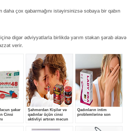
n daha çox qabarmağını istəyirsinizsə sobaya bir qabın
içinə digər ədviyyatlarla birlikdə yarım stəkan şərab əlavə
zzət verir.