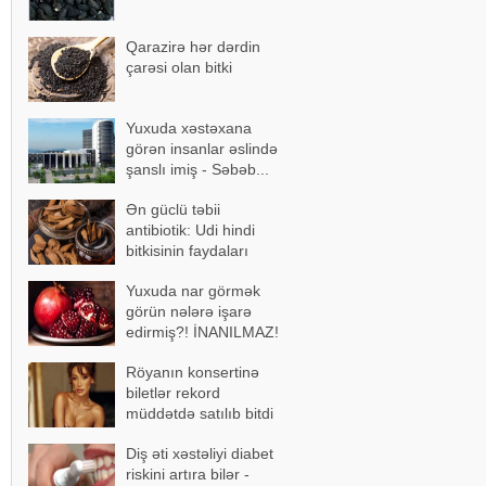
Qarazirə hər dərdin
çarəsi olan bitki
Yuxuda xəstəxana
görən insanlar əslində
şanslı imiş - Səbəb...
Ən güclü təbii
antibiotik: Udi hindi
bitkisinin faydaları
Yuxuda nar görmək
görün nələrə işarə
edirmiş?! İNANILMAZ!
Röyanın konsertinə
biletlər rekord
müddətdə satılıb bitdi
Diş əti xəstəliyi diabet
riskini artıra bilər -