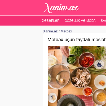
XƏBƏRLƏR
GÖZƏLLIK VƏ MODA
SA
Xanim.az
/
Mətbəx
Mətbəx üçün faydalı məsləh