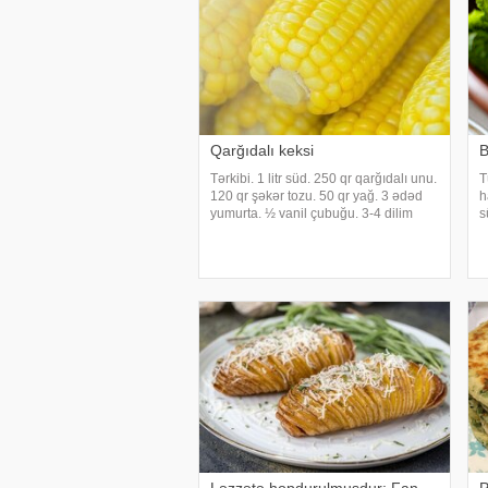
Qarğıdalı keksi
B
Tərkibi. 1 litr süd. 250 qr qarğıdalı unu.
T
120 qr şəkər tozu. 50 qr yağ. 3 ədəd
h
yumurta. ½ vanil çubuğu. 3-4 dilim
s
təzə ananas (və ya konservi)
k
d
s
m