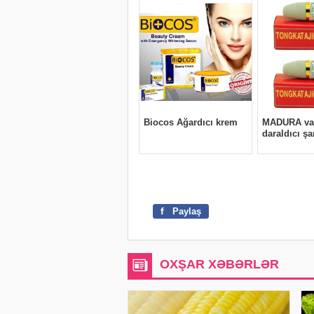
f
Paylaş
OXŞAR XƏBƏRLƏR