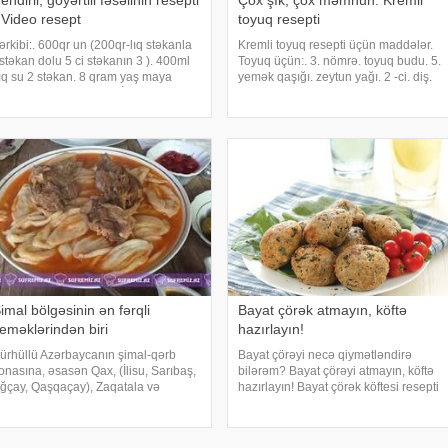
endirli, göyərtili fəsəlinin resepti
Çox şık, çox məmnun: Kremli
 Video resept
toyuq resepti
ərkibi:. 600qr un (200qr-lıq stəkanla
Kremli toyuq resepti üçün maddələr.
stəkan dolu 5 ci stəkanın 3 ). 400ml
Toyuq üçün:. 3. nömrə. toyuq budu. 5.
lıq su 2 stəkan. 8 qram yaş maya
yemək qaşığı. zeytun yağı. 2 -ci. diş.
quru 1 silə çay qaşığı). İçliyi üçün:.
sarımsaq. bir. çay qaşığı. quru
50qr ağ pendir. hərəsindən 1 dəstə-
kəklikotu. bir. desert qaşığı. limon
eşniş,şüyüd, göy soğan və yarı
qabığı. bir. desert qaşığı. duz. bir. ça
imal bölgəsinin ən fərqli
Bayat çörək atmayın, köftə
eməklərindən biri
hazırlayın!
ürhüllü Azərbaycanın şimal-qərb
Bayat çörəyi necə qiymətləndirə
onasına, əsasən Qax, (İlisu, Sarıbaş,
bilərəm? Bayat çörəyi atmayın, köftə
ğçay, Qaşqaçay), Zaqatala və
hazırlayın! Bayat çörək köftesi resepti
alakən rayonlarına, qismən Quba,
ilə uşaqlarınız üçün həm qidalandırıcı,
açmaz və Gəncəbasar bölgələrinə
həm də dadlı çörək köftələri hazırlaya
əxsus xəmir yeməyidir. Xüsusilə qış
bilərsiniz. Sizə reseptimizdə baya