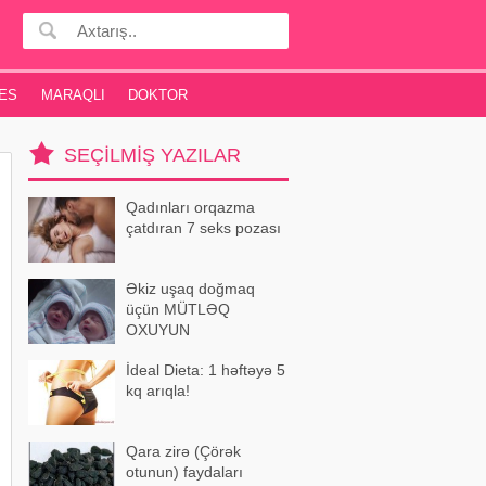
ES
MARAQLI
DOKTOR
SEÇILMIŞ YAZILAR
Qadınları orqazma
çatdıran 7 seks pozası
Əkiz uşaq doğmaq
üçün MÜTLƏQ
OXUYUN
İdeal Dieta: 1 həftəyə 5
kq arıqla!
Qara zirə (Çörək
otunun) faydaları