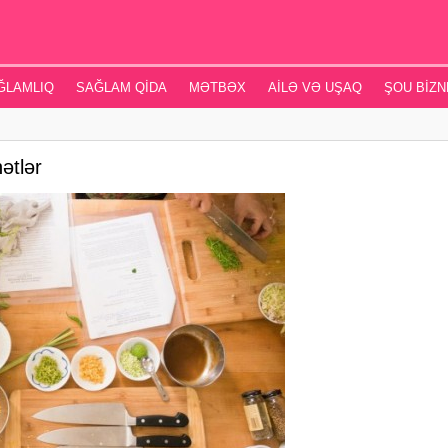
ĞLAMLIQ
SAĞLAM QIDA
MƏTBƏX
AILƏ VƏ UŞAQ
ŞOU BIZN
ətlər