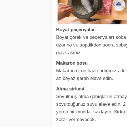
Boyat peçenyalar
Boyat çörək və peçenyaları soba
üzərinə su səpdikdən sonra sobay
görəcəkiniz.
Makaron sosu
Makaron üçün hazırladığınız ətli 
az bəyaz şərab əlavə edin.
Alma sirkəsi
Soyulmuş alma qabıqlarını atmayı
soyutduğunuz suyu əlavə edin. 2 x
yerdə bir müddət saxlayın. Sirkə 
zərər verməyəcək.