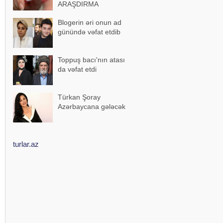
ARAŞDIRMA
Blogerin əri onun ad
günündə vəfat etdib
Toppuş bacı'nın atası
da vəfat etdi
Türkan Şoray
Azərbaycana gələcək
turlar.az