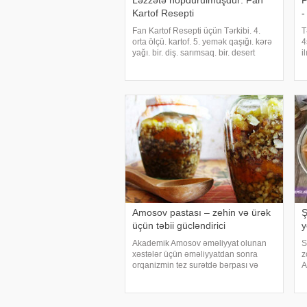
Ləzzətə hopdurulmuşdur: Fan
P
Kartof Resepti
-
Fan Kartof Resepti üçün Tərkibi. 4.
T
orta ölçü. kartof. 5. yemək qaşığı. kərə
4
yağı. bir. diş. sarımsaq. bir. desert
i
qaşığı. duz. 3-4. filial. rozmarin
(
(istədiyiniz kimi). bir. çay qaşığı. təzə
2
doğranmış qara bibər. İkinc
k
Amosov pastası – zehin və ürək
Ş
üçün təbii gücləndirici
y
Akademik Amosov əməliyyat olunan
S
xəstələr üçün əməliyyatdan sonra
z
orqanizmin tez surətdə bərpası və
A
güclənməsi üçün gücləndirici qarışım
B
tövsiyə edir. Mikroelementlər və
X
minerallar qaynağı olan bu qarışımın
m