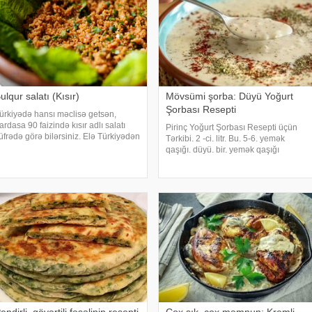
ulqur salatı (Kısır)
Mövsümi şorba: Düyü Yoğurt
Şorbası Resepti
ürkiyədə hansı məclisə getsən,
ardasa 90 faizində kısır adlı salatı
Pirinç Yoğurt Şorbası Resepti üçün
üfrədə görə bilərsiniz. Elə Türkiyədən
Tərkibi. 2 -ci. litr. Bu. 5-6. yemək
ənarda yaşayan türklərin süfrələrində
qaşığı. düyü. bir. yemək qaşığı
ə. Mən onu birinci dəfə dadandan
(yığma). Şöhrət. bir. nömrə. yumurta.
onra o qədər bəyənmişəm ki, Türk
1.5. su şüşəsi. qatıq. 2 -ci. çay qaşığı.
əclislərin
duz. bir. desert qaşığı. quru nanə.
Yuxarıdakıla