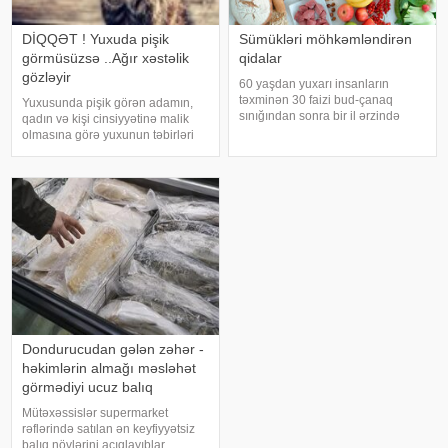
DİQQƏT ! Yuxuda pişik
Sümükləri möhkəmləndirən
görmüsüzsə ..Ağır xəstəlik
qidalar
gözləyir
60 yaşdan yuxarı insanların
təxminən 30 faizi bud-çanaq
Yuxusunda pişik görən adamın,
sınığından sonra bir il ərzində
qadın və kişi cinsiyyətinə malik
həyatını itirir. xəbər verir ki, bu
olmasına görə yuxunun təbirləri
səbəbdən sümüklərin
dəyişir. Əgər bu yuxunu görən
möhkəmliyini qorumaq və sınıq
adam bir kişisə, bu kişinin normal
riskini azaltmaq üçün kalsium, D
həyatında diqqətsiz bir şəxsiyyətə
vitamini, zülal
sahib olduğu, ətrafındak
Dondurucudan gələn zəhər -
həkimlərin almağı məsləhət
görmədiyi ucuz balıq
Mütəxəssislər supermarket
rəflərində satılan ən keyfiyyətsiz
balıq növlərini açıqlayıblar.