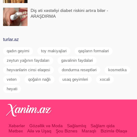
Diş əti xəstəliyi diabet riskini artıra bilər -
ARAŞDIRMA
turlar.az
qadın geyimi
toy makiyajlari
qaşların formalari
zeytun yağının faydaları
gavalinin faydalari
heyvanlarin cinsi elaqesi
dondurma reseptləri
kosmetika
veten
qoğalın nağlı
usaq geyimleri
xocali
heyati
Xəbərlər
Gözəllik və Moda
Sağlamlıq
Sağlam qida
Mətbəx
Ailə və Uşaq
Şou Biznes
Maraqlı
Bizimlə Əlaqə