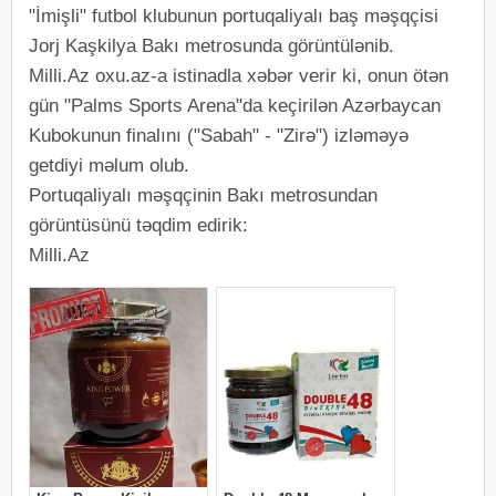
"İmişli" futbol klubunun portuqaliyalı baş məşqçisi
Jorj Kaşkilya Bakı metrosunda görüntülənib.
Milli.Az oxu.az-a istinadla xəbər verir ki, onun ötən
gün "Palms Sports Arena"da keçirilən Azərbaycan
Kubokunun finalını ("Sabah" - "Zirə") izləməyə
getdiyi məlum olub.
Portuqaliyalı məşqçinin Bakı metrosundan
görüntüsünü təqdim edirik:
Milli.Az