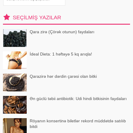
Dondurulmuş balıq tez və faydalı
şam yeməyi üçün ideal seçim kimi
görünür. xarici mediaya istinadən
SEÇILMIŞ YAZILAR
xəbər verir ki, supermarketlərdək
Qara zirə (Çörək otunun) faydaları
İdeal Dieta: 1 həftəyə 5 kq arıqla!
Qarazirə hər dərdin çarəsi olan bitki
Ən güclü təbii antibiotik: Udi hindi bitkisinin faydaları
Röyanın konsertinə biletlər rekord müddətdə satılıb
bitdi