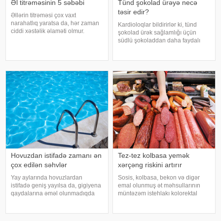
Əl titrəməsinin 5 səbəbi
Tünd şokolad ürəyə necə
təsir edir?
Əllərin titrəməsi çox vaxt
narahatlıq yaratsa da, hər zaman
Kardioloqlar bildirirlər ki, tünd
ciddi xəstəlik əlaməti olmur.
şokolad ürək sağlamlığı üçün
Mütəxəssislərin sözlərinə görə,
südlü şokoladdan daha faydalı
bəzi hallarda bu vəziyyət gündəlik
hesab olunur. Bunun əsas səbəbi
faktorlarla bağlı olur və aradan
kakaonun tərkibində olan
qalxa bilər. Fransız mətbuatın
flavanollar, güclü antioksidant
maddələrdir. -a istinadən bildirir ki
Hovuzdan istifadə zamanı ən
Tez-tez kolbasa yemək
çox edilən səhvlər
xərçəng riskini artırır
Yay aylarında hovuzlardan
Sosis, kolbasa, bekon və digər
istifadə geniş yayılsa da, gigiyena
emal olunmuş ət məhsullarının
qaydalarına əməl olunmadıqda
müntəzəm istehlakı kolorektal
müxtəlif infeksiyalara yoluxma
(yoğun və düz bağırsaq) xərçəngi
riski artır. xəbər verir ki, hovuza
riskini artıra bilər. xəbər verir ki, bu
girməzdən əvvəl və çıxdıqdan
barədə Rusiya Səhiyyə