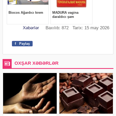
Xəbərlər
Baxılıb: 872 Tarix: 15 may 2026
f
Paylaş
OXŞAR XƏBƏRLƏR