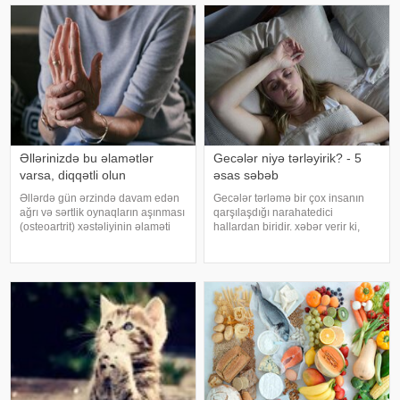
sonra duş qəbul etmək, hovuz
Nazirliyinin Milli Kliniki
kənarınd
Endokrinologiy
Əllərinizdə bu əlamətlər
Gecələr niyə tərləyirik? - 5
varsa, diqqətli olun
əsas səbəb
Əllərdə gün ərzində davam edən
Gecələr tərləmə bir çox insanın
ağrı və sərtlik oynaqların aşınması
qarşılaşdığı narahatedici
(osteoartrit) xəstəliyinin əlaməti
hallardan biridir. xəbər verir ki,
ola bilər. Bu xəstəlik oynaqları
mütəxəssislər bildirirlər ki, bu
qoruyan qığırdağın zamanla
vəziyyət bəzən sadə səbəblərlə
nazilməsi və aşınması nəticəsində
əlaqəli olsa da, bəzi hallarda
yaranır. xəbər verir ki
sağlamlıq problemlərinin əlamət