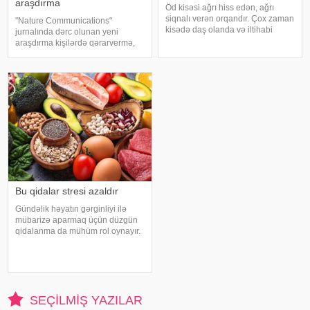
araşdırma
Öd kisəsi ağrı hiss edən, ağrı
siqnalı verən orqandır. Çox zaman
"Nature Communications"
kisədə daş olanda və iltihabi
jurnalında dərc olunan yeni
xəstəliklərdə ağrıyır. Kəskin
araşdırma kişilərdə qərarvermə,
pristuplarda ilk işiniz təcili yardım
impulsların idarə olunması və risk
çağırıb, xəstəxanaya çatmaqdır,
qiymətləndirilməsinə cavabdeh
bu zaman hətta ağrıkəsic
olan beyin nahiyələrinin orta
hesabla 32 yaşına qədər inkişa
Bu qidalar stresi azaldır
Gündəlik həyatın gərginliyi ilə
mübarizə aparmaq üçün düzgün
qidalanma da mühüm rol oynayır.
axşam.az-a istinadən bildirir
ki, orqanizmin kifayət qədər
vitamin və mineral alması stressin
təsirlərini azaltmağa kömək edə
bilər
SEÇILMIŞ YAZILAR