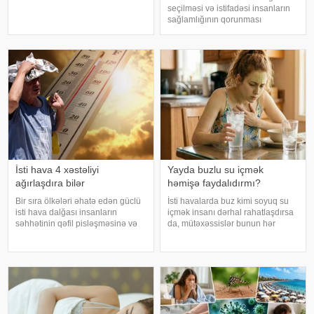
diyetoloq Olqa Yamilovanın
seçilməsi və istifadəsi insanların
sözlərinə görə, xüsusilə böyrək və
sağlamlığının qorunması
şəkərli diabet xəstələri bu
baxımından mühüm əhəmiyyət
meyvəni ehtiyatla istehla
daşıyır". xəbər verir ki, bu fikirləri
Səhiyyə Nazirliyinin rəsmi
"Instagram" hesabınd
İsti hava 4 xəstəliyi
Yayda buzlu su içmək
ağırlaşdıra bilər
həmişə faydalıdırmı?
Bir sıra ölkələri əhatə edən güclü
İsti havalarda buz kimi soyuq su
isti hava dalğası insanların
içmək insanı dərhal rahatlaşdırsa
səhhətinin qəfil pisləşməsinə və
da, mütəxəssislər bunun hər
bəzi xəstəliklərin ağırlaşmasına
zaman ən yaxşı seçim olmadığını
səbəb ola bilər. Yüksək
bildirirlər. xəbər verir ki, çox soyuq
temperatur yalnız susuzlaşma və
su susuzluq hissini tez azaldır və
günvurma riski yaratmır. xarici
insanın kifayət qədə
mediay