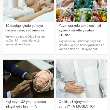
10 dəqiqə içində yuxuya
Yayın qorxulu təhlükəsi: İsti
gedirsinizsə, sağlamsınız
aylarda sürətlə yayılan
viruslar
Yuxuya getmə müddəti insanın
sağlamlığı haqqında vacib
Yay mövsümü istirahət, səyahət,
məlumat verə bilər.
çimərlik və açıq hava gəzintiləri ilə
Mütəxəssislərin fikrincə, ideal vaxt
yadda qalsa da, isti aylar bəzi
10-20 dəqiqədir. xəbər verir ki,
virus infeksiyalarının yayılması
davranış yönümlü yuxu təbabəti
üçün əlverişli şərait yarada bilər.
üzrə mütəxəssis Mişel Drerupun
Buna səbəb təkcə yüksək
sözlərinə görə
temperatur deyil. Açıq havad
Kişi beyni 32 yaşına qədər
Öd kisəsi ağrıyanda nə
inkişaf edə bilər – Yeni
etməli? - 5 MƏSLƏHƏT