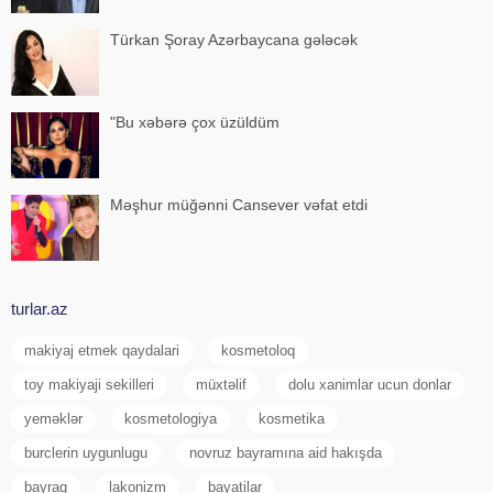
Türkan Şoray Azərbaycana gələcək
"Bu xəbərə çox üzüldüm
Məşhur müğənni Cansever vəfat etdi
turlar.az
makiyaj etmek qaydalari
kosmetoloq
toy makiyaji sekilleri
müxtəlif
dolu xanimlar ucun donlar
yeməklər
kosmetologiya
kosmetika
burclerin uygunlugu
novruz bayramına aid hakışda
bayraq
lakonizm
bayatilar