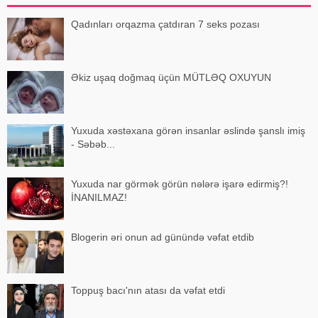
Qadınları orqazma çatdıran 7 seks pozası
Əkiz uşaq doğmaq üçün MÜTLƏQ OXUYUN
Yuxuda xəstəxana görən insanlar əslində şanslı imiş
- Səbəb...
Yuxuda nar görmək görün nələrə işarə edirmiş?!
İNANILMAZ!
Blogerin əri onun ad günündə vəfat etdib
Toppuş bacı'nın atası da vəfat etdi