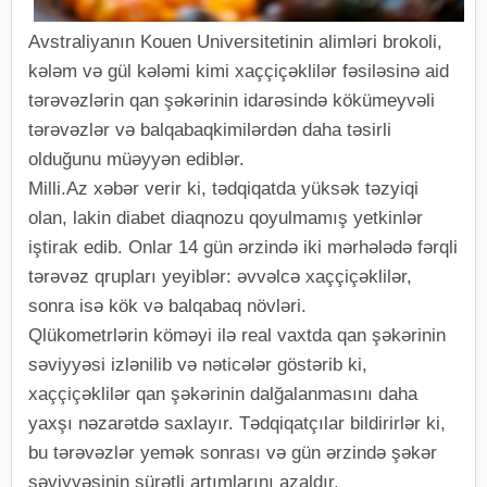
Avstraliyanın Kouen Universitetinin alimləri brokoli,
kələm və gül kələmi kimi xaççiçəklilər fəsiləsinə aid
tərəvəzlərin qan şəkərinin idarəsində kökümeyvəli
tərəvəzlər və balqabaqkimilərdən daha təsirli
olduğunu müəyyən ediblər.
Milli.Az xəbər verir ki, tədqiqatda yüksək təzyiqi
olan, lakin diabet diaqnozu qoyulmamış yetkinlər
iştirak edib. Onlar 14 gün ərzində iki mərhələdə fərqli
tərəvəz qrupları yeyiblər: əvvəlcə xaççiçəklilər,
sonra isə kök və balqabaq növləri.
Qlükometrlərin köməyi ilə real vaxtda qan şəkərinin
səviyyəsi izlənilib və nəticələr göstərib ki,
xaççiçəklilər qan şəkərinin dalğalanmasını daha
yaxşı nəzarətdə saxlayır. Tədqiqatçılar bildirirlər ki,
bu tərəvəzlər yemək sonrası və gün ərzində şəkər
səviyyəsinin sürətli artımlarını azaldır.