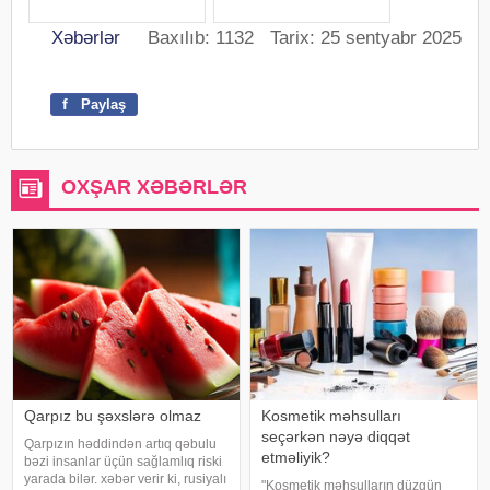
Xəbərlər
Baxılıb: 1132 Tarix: 25 sentyabr 2025
f
Paylaş
OXŞAR XƏBƏRLƏR
Qarpız bu şəxslərə olmaz
Kosmetik məhsulları
seçərkən nəyə diqqət
Qarpızın həddindən artıq qəbulu
etməliyik?
bəzi insanlar üçün sağlamlıq riski
yarada bilər. xəbər verir ki, rusiyalı
"Kosmetik məhsulların düzgün