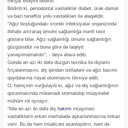
inkişaf etdiyini bildirib.
Bildirib ki, periodontal xəstəliklər diabet, ürək-damar
və bəzi tənəffüs yolu xəstəlikləri ilə əlaqəlidir.
"Ağız boşluğundakı xroniki infeksiyalar orqanizmdə
iltihabı artıraraq ümumi sağlamlığa mənfi təsir
göstərə bilər. Ağız sağlamlığı ümumi sağlamlığın
güzgüsüdür və buna görə də laqeyd
yanaşılmamalıdır", - deyə əlavə edib.
Gündə ən azı iki dəfə düzgün texnika ilə dişlərin
fırçalanmasını, diş ipindən istifadəni və ağız baxımı
qaydalarına riayət olunmasını tövsiyə edib.
O, həmçinin vurğulayıb ki, ağız və diş sağlamlığının
qorunmasında mütəmadi stomatoloji müayinələr
mühüm rol oynayır:
"İldə ən azı iki dəfə diş
həkimi
müayinəsi
xəstəliklərin erkən mərhələdə aşkarlanmasına imkan
verir. Bu da həm müalicəni asanlaşdırır, həm də