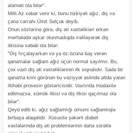
əlaməti ola bilər".
Milli.Az xəbər verir ki, bunu türkiyəli ağız, diş və
çənə cərrahı Ümit Selçuk deyib.
Onun sözlərinə görə, diş əti xəstəlikləri erkən
mərhələdə aşkar olunmadıqda irəliləyərək diş
itkisinə səbəb ola bilər:
"Diş fırçalayarkən və ya öz-özünə baş verən
qanamalar sağlam ağız üçün normal sayılmır. Bu,
çox vaxt diş əti xəstəliklərinin ilk siqnalıdır. Sadə bir
qanama kimi görünən bu vəziyyət əslində altda yatan
iltihabi prosesin göstəricisidir. Vaxtında müdaxilə
edilməzsə, sümük itkisi və diş itkisi qaçılmaz ola
bilər".
Qeyd edib ki, ağız sağlamlığı ümumi sağlamlıqla
birbaşa əlaqəlidir. Xüsusilə şəkərli diabet
xəstələrində diş əti problemlərinin daha sürətlə