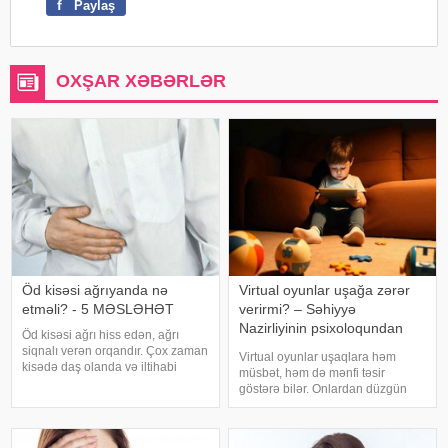
f
Paylaş
OXŞAR XƏBƏRLƏR
Öd kisəsi ağrıyanda nə
Virtual oyunlar uşağa zərər
etməli? - 5 MƏSLƏHƏT
verirmi? – Səhiyyə
Nazirliyinin psixoloqundan
Öd kisəsi ağrı hiss edən, ağrı
tövsiyələr
siqnalı verən orqandır. Çox zaman
Virtual oyunlar uşaqlara həm
kisədə daş olanda və iltihabi
müsbət, həm də mənfi təsir
xəstəliklərdə ağrıyır. Kəskin
göstərə bilər. Onlardan düzgün
pristuplarda ilk işiniz təcili yardım
rejimdə istifadə edildikdə zehni
çağırıb, xəstəxanaya çatmaqdır,
inkişafı dəstəkləsə də, həddindən
bu zaman hətta ağrıkəsic
artıq oynanılması fiziki və psixoloji