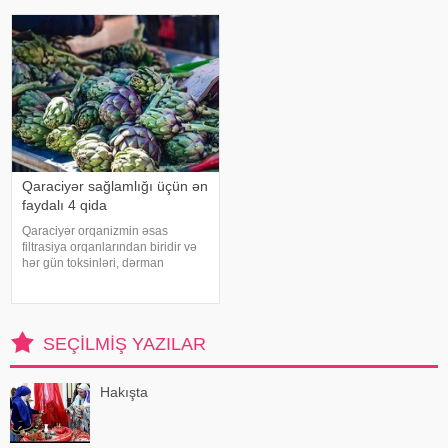
açıq havada çalışanlar daha
olmur. xəbər verir ki, lakin qanama
diqqətli olmalıdırlar.
tez-tez təkrarlanır, çox olursa və
Günvurmadan qorunma
ya çətin dayanırsa, mütlə
Qaraciyər sağlamlığı üçün ən
faydalı 4 qida
Qaraciyər orqanizmin əsas
filtrasiya orqanlarından biridir və
hər gün toksinləri, dərman
qalıqlarını və maddələr
mübadiləsi nəticəsində yaranan
tullantıları emal edir. "Euroonco"
federal ekspert onkologiya
SEÇILMIŞ YAZILAR
klinikalar
Hakışta