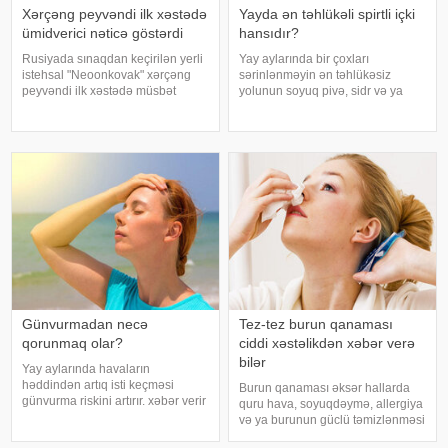
Xərçəng peyvəndi ilk xəstədə
Yayda ən təhlükəli spirtli içki
ümidverici nəticə göstərdi
hansıdır?
Rusiyada sınaqdan keçirilən yerli
Yay aylarında bir çoxları
istehsal "Neoonkovak" xərçəng
sərinlənməyin ən təhlükəsiz
peyvəndi ilk xəstədə müsbət
yolunun soyuq pivə, sidr və ya
immunoloji reaksiya yaradıb.
şirin kokteyl içmək olduğunu
xəbər verir ki, bu barədə
düşünür. Güclü spirtli içkilərdən
Rusiyanın Milli Elmi-Tədqiqat
istidə uzaq durmağa çalışsalar da,
Epidemiologiya və Mikrobiologiya
az alkoqollu içkilər çox vaxt
Mərkəzini
zərərsi
Günvurmadan necə
Tez-tez burun qanaması
qorunmaq olar?
ciddi xəstəlikdən xəbər verə
bilər
Yay aylarında havaların
həddindən artıq isti keçməsi
Burun qanaması əksər hallarda
günvurma riskini artırır. xəbər verir
quru hava, soyuqdəymə, allergiya
ki, xüsusilə uşaqlar, yaşlılar,
və ya burunun güclü təmizlənməsi
xroniki xəstəliyi olan şəxslər və
nəticəsində yaranır və təhlükəli