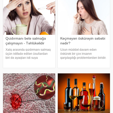
problemlərə səbəb ola bilər
Qızdırmanı belə salmağa
Keçməyən öskürəyin səbəbi
çalışmayın - Təhlükəlidir
nədir?
Xalq arasında qızdırmanı salmaq
Uzun müddət davam edən
üçün istifadə edilən üsullardan
öskürək bir çox insanın
biri də ayaqları isti suya
qarşılaşdığı problemlərdən biridir.
qoymaqdır. Lakin bu metod hər
Bəzən adi soyuqdəymədən sonra
zaman faydalı hesab edilmir və
yaranan öskürək həftələrlə davam
bəzi hallarda vəziyyəti daha da
edə bilər. Lakin öskürəyin səbəbi
ağırlaşdıra bilər. xəbər verir ki,
hər zaman tənəffüs yolu
yüksə
infeksiyası olmur