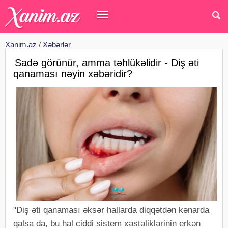
Xanim.az
/
Xəbərlər
Sadə görünür, amma təhlükəlidir - Diş əti
qanaması nəyin xəbəridir?
"Diş əti qanaması əksər hallarda diqqətdən kənarda
qalsa da, bu hal ciddi sistem xəstəliklərinin erkən