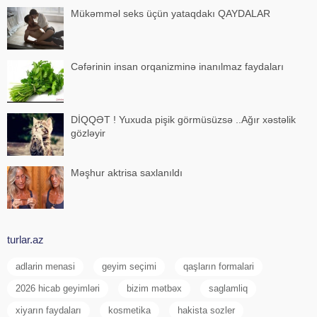
Mükəmməl seks üçün yataqdakı QAYDALAR
Cəfərinin insan orqanizminə inanılmaz faydaları
DİQQƏT ! Yuxuda pişik görmüsüzsə ..Ağır xəstəlik
gözləyir
Məşhur aktrisa saxlanıldı
turlar.az
adlarin menasi
geyim seçimi
qaşların formalari
2026 hicab geyimləri
bizim mətbəx
saglamliq
xiyarın faydaları
kosmetika
hakista sozler