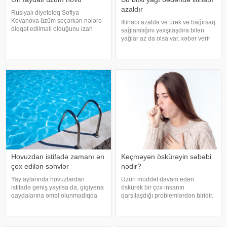
azaldır
Rusiyalı diyetoloq Sofiya
Kovanova üzüm seçərkən nələrə
İltihabı azalda və ürək və bağırsaq
diqqət edilməli olduğunu izah
sağlamlığını yaxşılaşdıra bilən
edib. -a istinadən xəbər verir ki,
yağlar az da olsa var. xəbər verir
bu barədə o, AİF.ru nəşrinə
ki, kətan yağı ənənəvi olaraq
müsahibəsində danışıb.
işlədici və yara sağalması üçün
Mütəxəssis qeyd edib ki, tünd
istifadə edilən üyüdülmüş və
rəngdə olan üzüm sortlar
preslənmiş kətan toxumlarında
Hovuzdan istifadə zamanı ən
Keçməyən öskürəyin səbəbi
çox edilən səhvlər
nədir?
Yay aylarında hovuzlardan
Uzun müddət davam edən
istifadə geniş yayılsa da, gigiyena
öskürək bir çox insanın
qaydalarına əməl olunmadıqda
qarşılaşdığı problemlərdən biridir.
müxtəlif infeksiyalara yoluxma
Bəzən adi soyuqdəymədən sonra
riski artır. xəbər verir ki, hovuza
yaranan öskürək həftələrlə davam
girməzdən əvvəl və çıxdıqdan
edə bilər. Lakin öskürəyin səbəbi