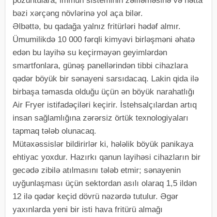
pozuntulara, immun sisteminin zəifləməsinə və hətta
bəzi xərçəng növlərinə yol aça bilər.
Əlbəttə, bu qadağa yalnız fritürləri hədəf almır.
Ümumilikdə 10 000 fərqli kimyəvi birləşməni əhatə
edən bu layihə su keçirməyən geyimlərdən
smartfonlara, günəş panellərindən tibbi cihazlara
qədər böyük bir sənayeni sarsıdacaq. Lakin qida ilə
birbaşa təmasda olduğu üçün ən böyük narahatlığı
Air Fryer istifadəçiləri keçirir. İstehsalçılardan artıq
insan sağlamlığına zərərsiz örtük texnologiyaları
tapmaq tələb olunacaq.
Mütəxəssislər bildirirlər ki, hələlik böyük panikaya
ehtiyac yoxdur. Hazırkı qanun layihəsi cihazların bir
gecədə zibilə atılmasını tələb etmir; sənayenin
uyğunlaşması üçün sektordan asılı olaraq 1,5 ildən
12 ilə qədər keçid dövrü nəzərdə tutulur. Əgər
yaxınlarda yeni bir isti hava fritürü almağı