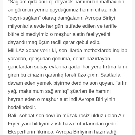
"Sağlam qidalanırıq" deyərək hamımızın mətbəxinin
ən görünən yerinə qoyduğumuz həmin cihaz indi
"qeyri-sağlam" olaraq damğalanır. Avropa Birliyi
milyonlarla evdə hər gün istifadə edilən və təriflə
bitirə bilmədiyimiz o məşhur alətin fəaliyyətini
dayandırmaq üçün təcili qərar qəbul edib.
Milli.Az xəbər verir ki, son illərdə mətbəxlərdə inqilab
yaradan, qonşudan qohuma, cehiz hazırlayan
gənclərdən subay evlərinə qədər hər yerə fırtına kimi
girən bu cihazın qaranlıq tərəfi üzə çıxır. Saatlarla
davam edən yemək bişirmə dərdinə son qoyan, "sıfır
yağ, maksimum sağlamlıq" şüarları ilə hamını
heyran edən o məşhur alət indi Avropa Birliyinin
hədəfindədir.
Bəli, söhbət son dövrün müzakirəsiz ulduzu olan Air
Fryer yəni bildiyimiz isti hava fritürlərindən gedir.
Ekspertlərin fikrincə, Avropa Birliyinin hazırladığı