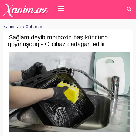
Xanim.az
/
Xəbərlər
Sağlam deyib mətbəxin baş küncünə
qoymuşduq - O cihaz qadağan edilir