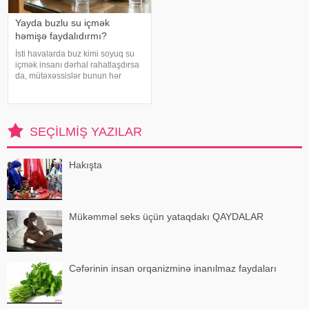
Yayda buzlu su içmək
həmişə faydalıdırmı?
İsti havalarda buz kimi soyuq su
içmək insanı dərhal rahatlaşdırsa
da, mütəxəssislər bunun hər
zaman ən yaxşı seçim olmadığını
bildirirlər. xəbər verir ki, çox soyuq
su susuzluq hissini tez azaldır və
insanın kifayət qədə
SEÇILMIŞ YAZILAR
Hakışta
Mükəmməl seks üçün yataqdakı QAYDALAR
Cəfərinin insan orqanizminə inanılmaz faydaları