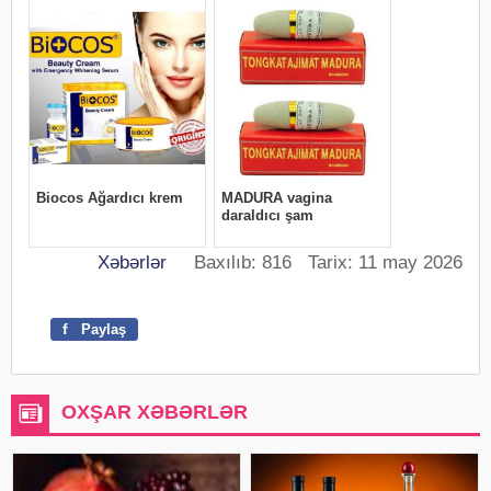
Xəbərlər
Baxılıb: 816 Tarix: 11 may 2026
f
Paylaş
OXŞAR XƏBƏRLƏR