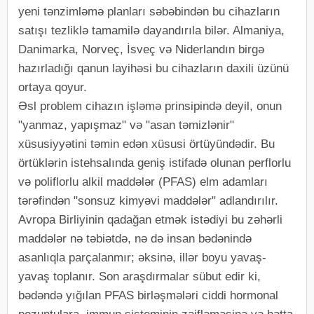
yeni tənzimləmə planları səbəbindən bu cihazların
satışı tezliklə tamamilə dayandırıla bilər. Almaniya,
Danimarka, Norveç, İsveç və Niderlandın birgə
hazırladığı qanun layihəsi bu cihazların daxili üzünü
ortaya qoyur.
Əsl problem cihazın işləmə prinsipində deyil, onun
"yanmaz, yapışmaz" və "asan təmizlənir"
xüsusiyyətini təmin edən xüsusi örtüyündədir. Bu
örtüklərin istehsalında geniş istifadə olunan perflorlu
və poliflorlu alkil maddələr (PFAS) elm adamları
tərəfindən "sonsuz kimyəvi maddələr" adlandırılır.
Avropa Birliyinin qadağan etmək istədiyi bu zəhərli
maddələr nə təbiətdə, nə də insan bədənində
asanlıqla parçalanmır; əksinə, illər boyu yavaş-
yavaş toplanır. Son araşdırmalar sübut edir ki,
bədəndə yığılan PFAS birləşmələri ciddi hormonal