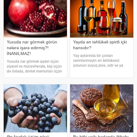
Yuxuda nar görmək görün
Yayda ən təhlükəli spirtli içki
nələrə işarə edirmiş?!
hansıdır?
İNANILMAZ!
Yay aylarında bir çoxları
sərinlənməyin ən təhlükəsiz
Yuxuda nar görmək qadın üçün
yolunun soyuq pivə, sidr və ya
ziyarət və mücevherata, kişi üçün
şirin kokteyl içmək olduğunu
də övlada, dövlət məmurları üçün
düşünür. Güclü spirtli içkilərdən
terfie, zabitlər üçün əmrlərinin
istidə uzaq durmağa çalışsalar da,
keçməsinə, kəndli üçün oktyabr
az alkoqollu içkilər çox vaxt
bərəkətinə, tacir üçün çox quru,
zərərsi
xalq üçün yaxşı bir idarəy
Ən faydalı üzüm növü
Bu bitki yağı bədəndə iltihabı