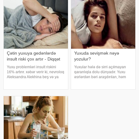
sonra duş qəbul etmək, hovuz
hər zaman tənəffüs yolu
kənarınd
infeksiyası olmur
Çətin yuxuya gedənlərdə
Yuxuda sevişmək nəyə
insult riski çox artır - Diqqət
yozulur?
Yuxu problemləri insult riskini
Yuxular hələ də sirri açılmayan
16% artırır. xəbər verir ki, nevroloq
qaranlıqla dolu dünyadır. Yuxu
Aleksandra Alekhina beş və ya
əsrlərdən bəri araşdırılan, həm
daha çox yuxu pozğunluğu
alimlərin, həm də mistika ilə
simptomundan əziyyət çəkən
məşğul olanların cavabını tapmaq
insanlarda insult riskinin ikiqat
istədiyi tapmacadır. Fərqli və
artdığını deyib. İnsult ciddi və
rəngarəng yuxular bəzən də
həyat
cinsəlikl