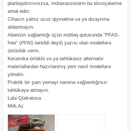
planlaşdırırsınızsa, mütəxəssislərin bu tövsiyələrinə
əməl edin:
Cihazın yalnız ucuz qiymətinə və ya dizaynına
aldanmayın.
Ailənizin sağlamlığı üçün mütləq qutusunda "PFAS-
free" (PFAS tərkibli deyil) yazısı olan modellərə
üstünlük verin.
Keramika örtüklü və ya təhlükəsiz alternativ
materiallardan hazırlanmış yeni nəsil modellərə
yönəlin.
Praktik bir şam yeməyi naminə sağlamlığınızı
təhlükəyə atmayın.
Lalə Qüdrətova
Milli.Az