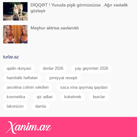
DİQQƏT ! Yuxuda pişik görmüsüzsə ..Ağır xəstəlik
gözləyir
Məşhur aktrisa saxlanıldı
turlar.az
qadin dunyasi
donlar 2026
yay geyimləri 2026
hamiləlik həftələri
şirniyyat resepti
ancelina colinin sekilleri
saca xina qoymaq qaydasi
kosmetika
qiz adlari
kokelmek
burclər
lakonizim
damla