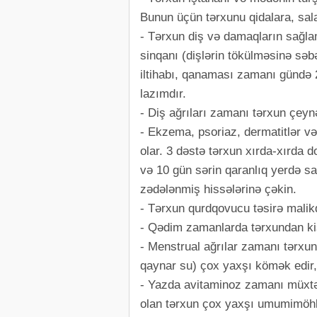
Bunun üçün tərxunu qidalara, sala
- Tərxun diş və damaqların sağla
sinqanı (dişlərin tökülməsinə səbə
iltihabı, qanaması zamanı gündə
lazımdır.
- Diş ağrıları zamanı tərxun çeynəy
- Ekzema, psoriaz, dermatitlər v
olar. 3 dəstə tərxun xırda-xırda do
və 10 gün sərin qaranlıq yerdə s
zədələnmiş hissələrinə çəkin.
- Tərxun qurdqovucu təsirə malik
- Qədim zamanlarda tərxundan kişi
- Menstrual ağrılar zamanı tərxu
qaynar su) çox yaxşı kömək edir, 
- Yazda avitaminoz zamanı müxtəli
olan tərxun çox yaxşı umumimöhkə