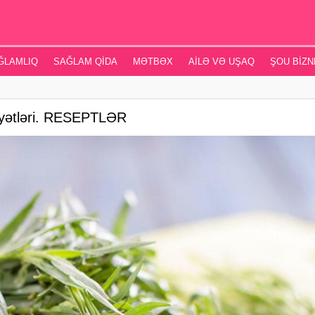
ĞLAMLIQ
SAĞLAM QIDA
MƏTBƏX
AILƏ VƏ UŞAQ
ŞOU BIZN
yyətləri. RESEPTLƏR