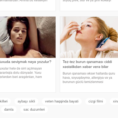
ərmanlardan. Amma bu xəstəliyin
soyuq pivə, sidr və ya şirin kokteyl
rxasında dayanan insanlardan,
içmək olduğunu düşünür. Güclü spirtli
nların qorxularından, ümidlərindən,
içkilərdən istidə uzaq durmağa
anlış bildiklərindən daha az danışırıq.
çalışsalar da, az alkoqollu içkilər çox
lə buna gör
vaxt zərərsi
uxuda sevişmək nəyə yozulur?
Tez-tez burun qanaması ciddi
xəstəlikdən xəbər verə bilər
uxular hələ də sirri açılmayan
aranlıqla dolu dünyadır. Yuxu
Burun qanaması əksər hallarda quru
srlərdən bəri araşdırılan, həm
hava, soyuqdəymə, allergiya və ya
limlərin, həm də mistika ilə məşğul
burunun güclü təmizlənməsi
lanların cavabını tapmaq istədiyi
nəticəsində yaranır və təhlükəli olmur.
apmacadır. Fərqli və rəngarəng
xəbər verir ki, lakin qanama tez-tez
uxular bəzən də cinsəlikl
təkrarlanır, çox olursa və ya çətin
dayanırsa, mütlə
illəri
aybaşı sikli
veten haqqinda bayati
cizgi filmi
xin
damla
sac duzumleri