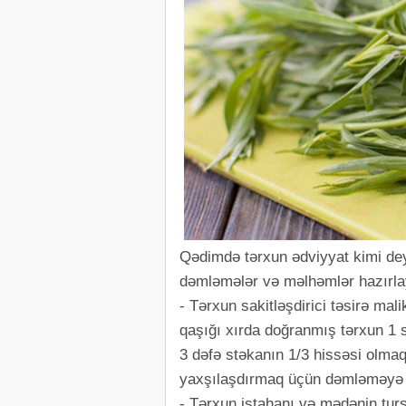
Qədimdə tərxun ədviyyat kimi deyi
dəmləmələr və məlhəmlər hazırlay
- Tərxun sakitləşdirici təsirə mal
qaşığı xırda doğranmış tərxun 1 
3 dəfə stəkanın 1/3 hissəsi olmaql
yaxşılaşdırmaq üçün dəmləməyə b
- Tərxun iştahanı və mədənin turş