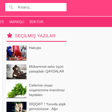
ES
MARAQLI
DOKTOR
SEÇILMIŞ YAZILAR
Hakışta
Mükəmməl seks üçün
yataqdakı QAYDALAR
Cəfərinin insan
orqanizminə inanılmaz
faydaları
DİQQƏT ! Yuxuda pişik
görmüsüzsə ..Ağır