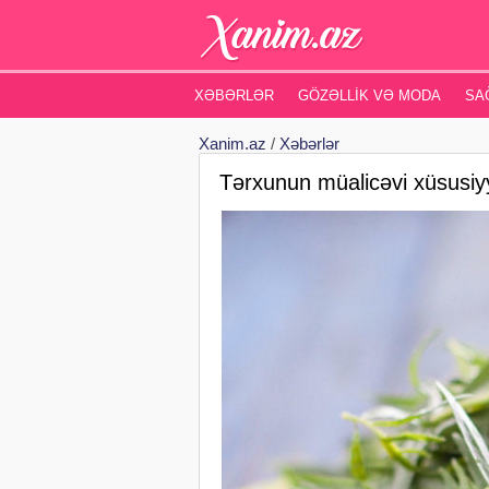
XƏBƏRLƏR
GÖZƏLLIK VƏ MODA
SA
Xanim.az
/
Xəbərlər
Tərxunun müalicəvi xüsusi