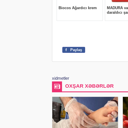
f
Paylaş
xidmetler
OXŞAR XƏBƏRLƏR