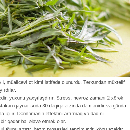
l, müalicəvi ot kimi istifadə olunurdu. Tərxundan müxtəlif
ırdılar.
ikdir, yuxunu yaxşılaşdırır. Stress, nevroz zamanı 2 xörək
stəkan qaynar suda 30 dəqiqə ərzində dəmlənirlir və gündə
a içilir. Dəmləmənin effektini artırmaq və dadını
ir qədər bal əlavə etmək olar.
uluğunu artırır, həzm prosesləri tənzimləyir, köpü azaldır.