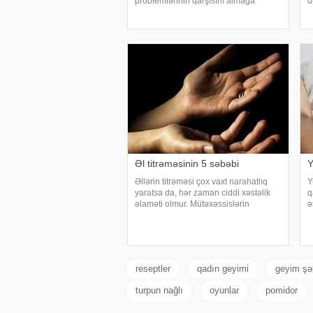
problemlərinin qarşısını almağa
d
kömək edə bilər. xəbər verir ki,
a
türkiyəli professor Turgut Akgülün
o
sözlərinə görə, düzgün duruş
y
onurğanın sağlam qalmasınd
E
Əl titrəməsinin 5 səbəbi
Y
Əllərin titrəməsi çox vaxt narahatlıq
Y
yaratsa da, hər zaman ciddi xəstəlik
q
əlaməti olmur. Mütəxəssislərin
ə
sözlərinə görə, bəzi hallarda bu
a
vəziyyət gündəlik faktorlarla bağlı olur
o
və aradan qalxa bilər. Fransız
t
mətbuatın
y
reseptler
qadın geyimi
geyim şək
turpun nağlı
oyunlar
pomidor