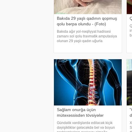
Bakıda 29 yaşlı qadının qopmuş
Q
qolu bərpa olundu - (Foto)
Q
i
Bakıda ağır yol-nəqliyyat hadisəsi
b
zamanı sol qolu travmatik amputasiya
O
olunan 29 yaşlı qadın uğurla
x
əməliyyat edilib. xəbər verir ki,
x
hadisədən sonra zərərçəkən Səhiyyə
Nazirliyi Akademik M.A.Topçubaşov
adına Elmi Cərrahiyy
Sağlam onurğa üçün
"
mütəxəssisdən tövsiyələr
d
Gündəlik vərdişlərdə ediləcək kiçik
X
dəyişikliklər gələcəkdə bel və boyun
S