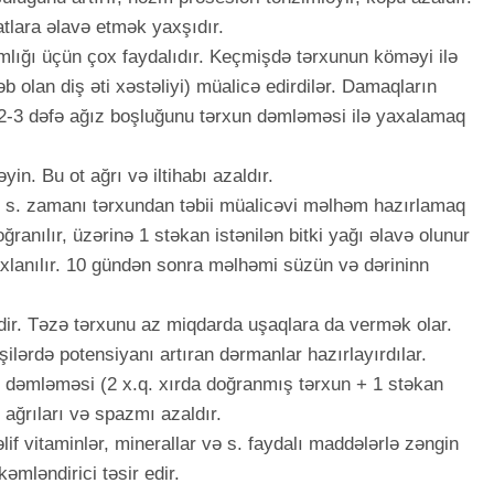
tlara əlavə etmək yaxşıdır.
mlığı üçün çox faydalıdır. Keçmişdə tərxunun köməyi ilə
b olan diş əti xəstəliyi) müalicə edirdilər. Damaqların
 2-3 dəfə ağız boşluğunu tərxun dəmləməsi ilə yaxalamaq
in. Bu ot ağrı və iltihabı azaldır.
ə s. zamanı tərxundan təbii müalicəvi məlhəm hazırlamaq
ğranılır, üzərinə 1 stəkan istənilən bitki yağı əlavə olunur
axlanılır. 10 gündən sonra məlhəmi süzün və dərininn
dir. Təzə tərxunu az miqdarda uşaqlara da vermək olar.
lərdə potensiyanı artıran dərmanlar hazırlayırdılar.
n dəmləməsi (2 x.q. xırda doğranmış tərxun + 1 stəkan
ağrıları və spazmı azaldır.
f vitaminlər, minerallar və s. faydalı maddələrlə zəngin
mləndirici təsir edir.