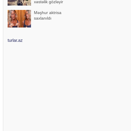
xəstəlik gözləyir
Məşhur aktrisa
saxlanıldı
turlar.az