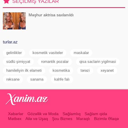
SEÇILMIŞ YAZILAR
ki
Məşhur aktrisa saxlanıldı
turlar.az
gelinlikler
kosmetik vasiteler
maskalar
südlü şirniyyat
romantik pozalar
qisa saclarin yigilmasi
hamileliyin ilk elameti
kosmetika
tərəzi
xeyanet
rəksanə
sanama
kahfe falı
Xəbərlər
Gözəllik və Moda
Sağlamlıq
Sağlam qida
Mətbəx
Ailə və Uşaq
Şou Biznes
Maraqlı
Bizimlə Əlaqə