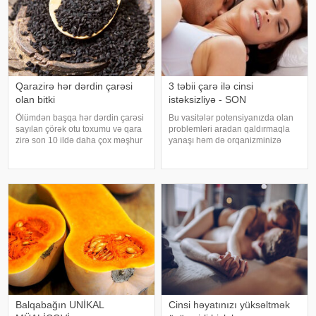
Qarazirə hər dərdin çarəsi
3 təbii çarə ilə cinsi
olan bitki
istəksizliyə - SON
Ölümdən başqa hər dərdin çarəsi
Bu vasitələr potensiyanızda olan
sayılan çörək otu toxumu və qara
problemləri aradan qaldırmaqla
zirə son 10 ildə daha çox məşhur
yanaşı həm də orqanizminizə
olmuşdur. Məşhurluğun səbəbi
ümumi şəkildə müsbət təsir
isə hər kəsin real şəkildə
göstərəcək. Bal və qoz. .
faydalana bilməsidir. Çprkotu
Mütəxəssislər tərəfindən bu
toxumu və yağını kimlər istifadə
qarışığın "Viaqra"dan da güçlü
ed
olmas
Balqabağın UNİKAL
Cinsi həyatınızı yüksəltmək