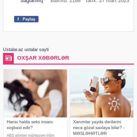
Sağlamlıq
Baxılıb: 2188 Tarix: 27 mart 2023
f
Paylaş
Ustalar.az ustalar sayti
OXŞAR XƏBƏRLƏR
Hansı halda seks insanı
Xanımlar yayda dərilərini
xoşbəxt edir?
necə gözəl saxlaya bilər? -
MƏSLƏHƏTLƏR
ABŞ alimləri müntəzəm intim