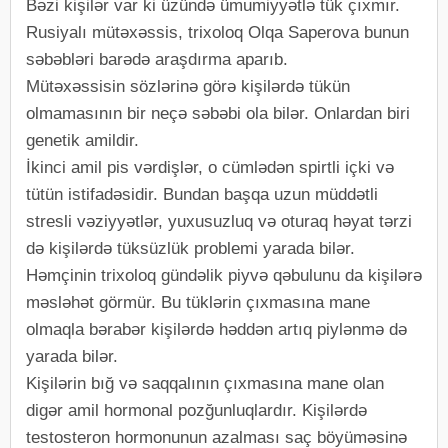
Bəzi kişilər var ki üzündə ümumiyyətlə tük çıxmır.
Rusiyalı mütəxəssis, trixoloq Olqa Saperova bunun
səbəbləri barədə araşdırma aparıb.
Mütəxəssisin sözlərinə görə kişilərdə tükün
olmamasının bir neçə səbəbi ola bilər. Onlardan biri
genetik amildir.
İkinci amil pis vərdişlər, o cümlədən spirtli içki və
tütün istifadəsidir. Bundan başqa uzun müddətli
stresli vəziyyətlər, yuxusuzluq və oturaq həyat tərzi
də kişilərdə tüksüzlük problemi yarada bilər.
Həmçinin trixoloq gündəlik piyvə qəbulunu da kişilərə
məsləhət görmür. Bu tüklərin çıxmasına mane
olmaqla bərabər kişilərdə həddən artıq piylənmə də
yarada bilər.
Kişilərin bığ və saqqalının çıxmasına mane olan
digər amil hormonal pozğunluqlardır. Kişilərdə
testosteron hormonunun azalması saç böyüməsinə