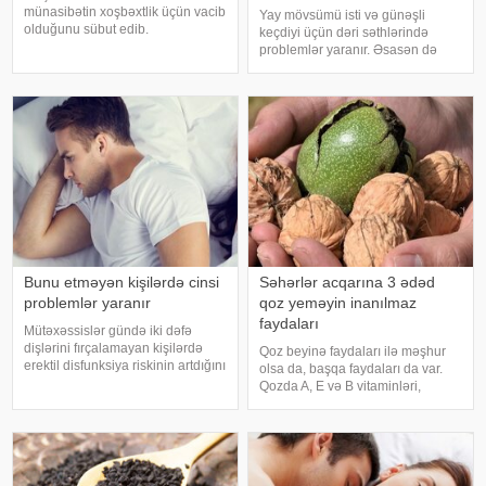
münasibətin xoşbəxtlik üçün vacib
Yay mövsümü isti və günəşli
olduğunu sübut edib.
keçdiyi üçün dəri səthlərində
"Medicina" xəbər verir ki, sorğuda
problemlər yaranır. Əsasən də
300 könüllünün intim həyatı və
qışda dərisini gözəlləşdirən
razılıq hissi araşdırılıb. Məlum
xanımların yayda dəriləri eroziya
olub ki, həyatlarında mütəmad
uğrayır və baxımsızlaşır.
Sağlamolun.az bu dəfə dərini
gözəlləşdirən v
Bunu etməyən kişilərdə cinsi
Səhərlər acqarına 3 ədəd
problemlər yaranır
qoz yeməyin inanılmaz
faydaları
Mütəxəssislər gündə iki dəfə
dişlərini fırçalamayan kişilərdə
Qoz beyinə faydaları ilə məşhur
erektil disfunksiya riskinin artdığını
olsa da, başqa faydaları da var.
bildirirlər. xəbər verir ki, bunu son
Qozda A, E və B vitaminləri,
aparılan tədqiqatlar sübuta yetirib.
həmçinin dəmir, sink, mis və
Araşdırmalar göstərib ki, ağız
maqnezium kimi minerallar
gigiyenasın
mövcuddur. Acqarına qoz yeməyin
faydaları bunlardır:. Enerji verir:
Qozd