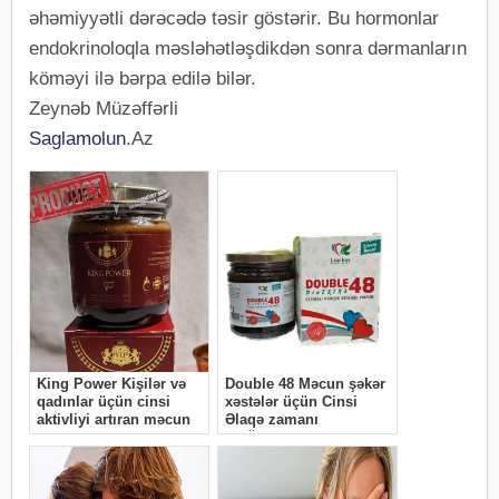
əhəmiyyətli dərəcədə təsir göstərir. Bu hormonlar
endokrinoloqla məsləhətləşdikdən sonra dərmanların
köməyi ilə bərpa edilə bilər.
Zeynəb Müzəffərli
Saglamolun
.Az