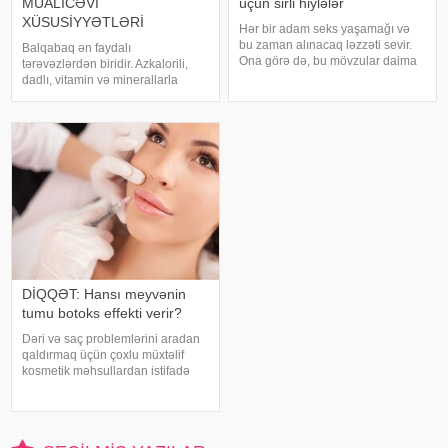
MÜALİCƏVİ
üçün sirli hiylələr
XÜSUSİYYƏTLƏRİ
Hər bir adam seks yaşamağı və
bu zaman alınacaq ləzzəti sevir.
Balqabaq ən faydalı
Ona görə də, bu mövzular daima
tərəvəzlərdən biridir. Azkalorili,
maraqla oxunur, tətbiq etmək
dadlı, vitamin və minerallarla
üçün istifadə edilir. Həyəcanın
zəngin olan bu tərəvəzin
dozasını yüksəltmək, zövq
sağlamlıq üçün xeyirli
dünyasında uçmaq, hər hüceyrəsi
xüsusiyyətləri saymaqla bitməz.
ilə zövq
sizi balqabağın faydaları ilə tanış
edir. 1. Karotinlərl
DİQQƏT: Hansı meyvənin
tumu botoks effekti verir?
Dəri və saç problemlərini aradan
qaldırmaq üçün çoxlu müxtəlif
kosmetik məhsullardan istifadə
olunur. Ancaq ekspertlər
avokadonun tumunun təbii
faydalarının onlardan daha təsirli
ola biləcəyini bildirirlər. xəbər verir