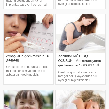
rast gəlinən şikayətlərdən biri
uşaqlıq boşluğundan kənar
aybaşıların gecikməsidir.
implantasiyası, yəni yerləşməsi
Baxmayaraq ki, gecikmə
uşaqlıqdan kənar hamiləlik
hamiləliyin aşkar simptomudur,
adlanır. 98% hallarda, uşaqlıqdan
menstruasiyanın olmaması başqa
kənar hamiləlik boruda
hallarla da əlaqəli ola bilər. Bu
aşkarlanır. -a istinadən bildirir ki,
məqalədə biz menstruasiy
uşaqlıqdan kəna
Aybaşıların gecikməsinin 10
Xanımlar MÜTLƏQ
SƏBƏBİ
OXUSUN ! Menstruasiyanın
gecikməsinin SƏBƏBLƏRİ
Ginekoloqun qəbulunda ən çox
BUNLARDIR
rast gəlinən şikayətlərdən biri
Ginekoloqun qəbulunda ən çox
aybaşıların gecikməsidir.
rast gəlinən şikayətlərdən biri
Baxmayaraq ki, gecikmə
aybaşıların gecikməsidir.
hamiləliyin aşkar simptomudur,
Baxmayaraq ki, gecikmə
menstruasiyanın olmaması başqa
hamiləliyin aşkar simptomudur,
hallarla da əlaqəli ola bilər. Bu
menstruasiyanın olmaması başqa
məqalədə biz menstruasiy
hallarla da əlaqəli ola bilər. Bu
məqalədə biz menstruasiy