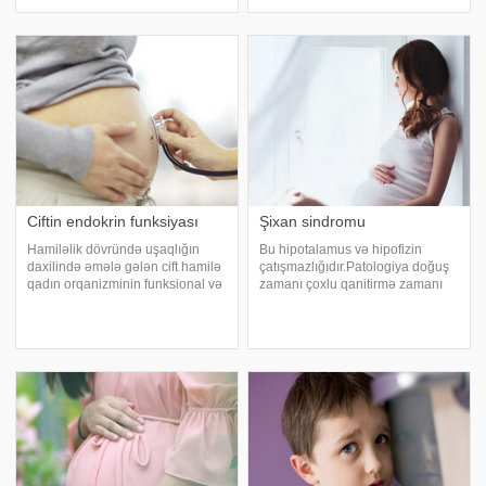
hallarda tez bir zamanda
Bu qeydləri qadınların çoxu bəlkə
böyrəklərə, ağ ciyərlərə, qara
də bilmir. 1. Ev şəraitində istifadə
ciyərə metastazlar verir. Belə
olunan bütün hamiləlik testlərinin
hesab edirlə
iş prinsipi eynidi
Ciftin endokrin funksiyası
Şixan sindromu
Hamiləlik dövründə uşaqlığın
Bu hipotalamus və hipofizin
daxilində əmələ gələn cift hamilə
çatışmazlığıdır.Patologiya doğuş
qadın orqanizminin funksional və
zamanı çoxlu qanitirmə zamanı
morfoloji dəyişikliklərinin
kollaps baş verdiyində meydana
tənzimində iştirak edən endokrin
gəlir. Şixan sindromu doğuşdan
orqandır. Cift rüşeymin
sonra hipofizdə. meydana gələn
endometriuma
infarkt kimi qiymətləndirilir.Ağır
implantasiyasından sonrak
doğuşlard