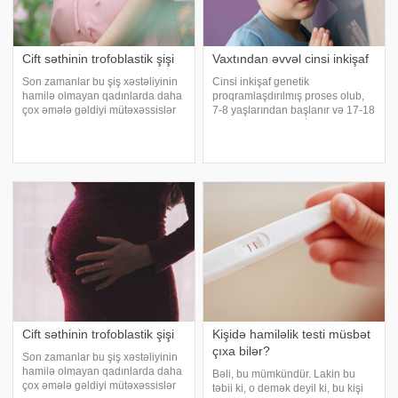
Cift səthinin trofoblastik şişi
Vaxtından əvvəl cinsi inkişaf
Son zamanlar bu şiş xəstəliyinin
Cinsi inkişaf genetik
hamilə olmayan qadınlarda daha
proqramlaşdırılmış proses olub,
çox əmələ gəldiyi mütəxəssislər
7-8 yaşlarından başlanır və 17-18
tərəfindən təsdiqlənmişdir. Şiş
yaşında başa çatır. İkincili cinsi
polipoz kütlələr şəklində
əlamətlərin və aybaşıyabənzər
uşaqlığın boşluğunda və ya
ifrazatın 7 yaşa qədər meydana
miometriumun cismində əmələ
çıxması vaxtından əvvəl cinsi
gəlir. Xəstəliyi
inkişa
Cift səthinin trofoblastik şişi
Kişidə hamiləlik testi müsbət
çıxa bilər?
Son zamanlar bu şiş xəstəliyinin
hamilə olmayan qadınlarda daha
Bəli, bu mümkündür. Lakin bu
çox əmələ gəldiyi mütəxəssislər
təbii ki, o demək deyil ki, bu kişi