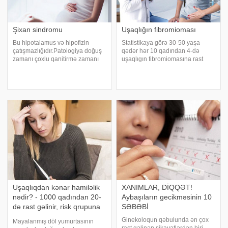
Şixan sindromu
Uşaqlığın fibromioması
Bu hipotalamus və hipofizin
Statistikaya görə 30-50 yaşa
çatışmazlığıdır.Patologiya doğuş
qədər hər 10 qadından 4-də
zamanı çoxlu qanitirmə zamanı
uşaqlıgın fibromiomasına rast
kollaps baş verdiyində meydana
gəlinir ki,əzələ və birləşdirici
gəlir. Şixan sindromu doğuşdan
toxumada əmələ gələn təkli
sonra hipofizdə. meydana gələn
düyün və ya bir neçə xoş xassəli
infarkt kimi qiymətləndirilir.Ağır
törəmələrin yığıntısından
doğuşlard
ibarətdir. Onları
Uşaqlıqdan kənar hamiləlik
XANIMLAR, DİQQƏT!
nədir? - 1000 qadından 20-
Aybaşıların gecikməsinin 10
də rast gəlinir, risk qrupuna
SƏBƏBİ
daxil olanlar
Ginekoloqun qəbulunda ən çox
Mayalanmış döl yumurtasının