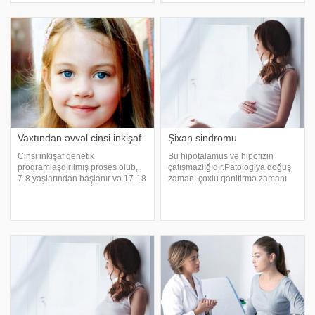
çıxması vaxtından əvvəl cinsi
xarakterizə olunur.
inkişa
Hiperprolaktinemiyanın 3 müxtəli
Vaxtından əvvəl cinsi inkişaf
Şixan sindromu
Cinsi inkişaf genetik
Bu hipotalamus və hipofizin
proqramlaşdırılmış proses olub,
çatışmazlığıdır.Patologiya doğuş
7-8 yaşlarından başlanır və 17-18
zamanı çoxlu qanitirmə zamanı
yaşında başa çatır. İkincili cinsi
kollaps baş verdiyində meydana
əlamətlərin və aybaşıyabənzər
gəlir. Şixan sindromu doğuşdan
ifrazatın 7 yaşa qədər meydana
sonra hipofizdə. meydana gələn
çıxması vaxtından əvvəl cinsi
infarkt kimi qiymətləndirilir.Ağır
inkişa
doğuşlard