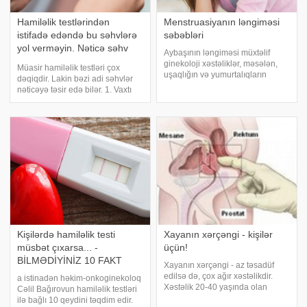
Hamiləlik testlərindən
Menstruasiyanın ləngiməsi
istifadə edəndə bu səhvlərə
səbəbləri
yol verməyin. Nəticə səhv
Aybaşının ləngiməsi müxtəlif
olacaq
ginekoloji xəstəliklər, məsələn,
Müasir hamiləlik testləri çox
uşaqlığın və yumurtalıqların
dəqiqdir. Lakin bəzi adi səhvlər
iltihabı, uşaqlığın mioması
nəticəyə təsir edə bilər. 1. Vaxtı
(xoşxassəli şişi), onkoloji
keçmiş testlərdən istifadə
xəstəliklər və s. səbəblərdən baş
etməyin. bildirir ki, hamiləlik
verə bilər. Mütəmadi olaraq
testini alanda mütləq onun
menstruasiyanı
yararlıq müddətinə fikir verin. Vaxt
Kişilərdə hamiləlik testi
Xayanın xərçəngi - kişilər
müsbət çıxarsa... -
üçün!
BİLMƏDİYİNİZ 10 FAKT
Xayanın xərçəngi - az təsadüf
edilsə də, çox ağır xəstəlikdir.
a istinadən həkim-onkoginekoloq
Xəstəlik 20-40 yaşında olan
Cəlil Bağırovun hamiləlik testləri
kişilərdə təsadüf edilir və bəzi
ilə bağlı 10 qeydini təqdim edir.