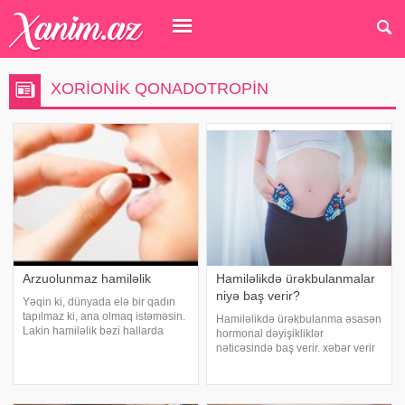
XORIONIK QONADOTROPIN
Arzuolunmaz hamiləlik
Hamiləlikdə ürəkbulanmalar
niyə baş verir?
Yəqin ki, dünyada elə bir qadın
tapılmaz ki, ana olmaq istəməsin.
Hamiləlikdə ürəkbulanma əsasən
Lakin hamiləlik bəzi hallarda
hormonal dəyişikliklər
müxtəlif səbəblərdən asılı olaraq
nəticəsində baş verir. xəbər verir
arzu olunmayan ola bilər və bu
ki, xüsusilə, hCG (insan xorionik
vəziyyətdə nə etməli olduğunuzu
qonadotropini) hormonu
bilmirsinizsə, bu mövzudan
səviyyəsinin sürətlə artması əsas
yararlan