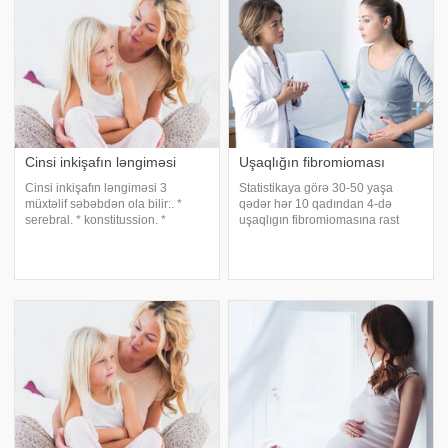
Cinsi inkişafın ləngiməsi
Uşaqlığın fibromioması
Cinsi inkişafın ləngiməsi 3
Statistikaya görə 30-50 yaşa
müxtəlif səbəbdən ola bilir:. *
qədər hər 10 qadından 4-də
serebral. * konstitussion. *
uşaqlıgın fibromiomasına rast
yumurtalıq. Serebral mənşəli
gəlinir ki,əzələ və birləşdirici
səbəbləri travma, infeksiya,
toxumada əmələ gələn təkli
intoksikasiya, sinir və psixi
düyün və ya bir neçə xoş xassəli
pozğunluqlar və stressdir.
törəmələrin yığıntısından
Serebral cinsi inkişafda
ibarətdir. Onları