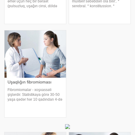
əməl üçün heç bir bəraət
müxtəlif səbəbdən ola bilir:. *
(pulsuzluq, uşağın cinsi, döldə
serebral. * konstitussion. *
olan qüsurlar və s.) qazandırmaq
yumurtalıq. Serebral mənşəli
mümkün deyil. Lakin bəzi
səbəbləri travma, infeksiya,
hallarda ananın bətnində olan
intoksikasiya, sinir və psixi
dölün inkişafı müxtəlif səbəblərə
pozğunluqlar və stressdir.
görə dayanı
Serebral cinsi inkişafda
Uşaqlığın fibromioması
Fibromiomalar - xoşxassəli
şişlərdir. Statistikaya görə 30-50
yaşa qədər hər 10 qadından 4-də
uşaqlıgın fibromiomasına rast
gəlinir ki,əzələ və birləşdirici
toxumada əmələ gələn təkli
düyün və ya bir neçə xoş xassəli
törəmələri