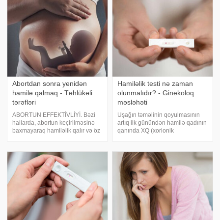
səbəblərdən biridir. Bu hormon
dölün inkişafın
Abortdan sonra yenidən
Hamiləlik testi nə zaman
hamilə qalmaq - Təhlükəli
olunmalıdır? - Ginekoloq
tərəfləri
məsləhəti
ABORTUN EFFEKTİVLİYİ. Bəzi
Uşağın təməlinin qoyulmasının
hallarda, abortun keçirilməsinə
artıq ilk günündən hamilə qadının
baxmayaraq hamiləlik qalır və öz
qanında XQ (xorionik
inkişafını davam etdirir. Dərman
qonadotropin) səviyyəsi yüksəlir.
vasitəsi ilə abortdan sonra dölün
Mama ginekoloq Samirə
qalma ehtimalı orta hesabla 2-
Hüseynovanın bildirdiyinə görə,
dən 5%-dəkdir. Vakuum
bir neçə həftə sonra isə qanda
aspirasiyas
XQ səviyyəsi o qədə