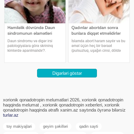
Hamiləlik dövründə Daun
Qadınlar abortdan sonra
sindromunun əlamətləri
bunlara diqqət etməlidirlər
Daun sindromu və digər irsi
İslamda abort haram sayılır və bu
patologiyalara görə skrininq
əməl üçün heç bir bəraət
kimlərdə aparılmalıdır?.
(pulsuzluq, uşağın cinsi, döldə
Aşağıdakı meyarlara cavab verən
olan qüsurlar və s.) qazandırmaq
bütün hamilələrdə skrininqin
mümkün deyil. Lakin bəzi
aparılması tövsiyə edilir:. - yaxın
hallarda ananın bətnində olan
ailə üzvlərində anadangəlmə
dölün inkişafı müxtəlif səbəblərə
Digərləri göstər
qüsurlarla doğulmu
görə dayanı
xorionik qonadotropin melumatlari 2026, xorionik qonadotropin
haqqinda melumat , xorionik qonadotropin xeberleri, xorionik
qonadotropin haqqinda ətraflı xanim.az saytında öyrənə bilərsiz
turlar.az
toy makiyajlari
geyim şəkilləri
qadin sayti