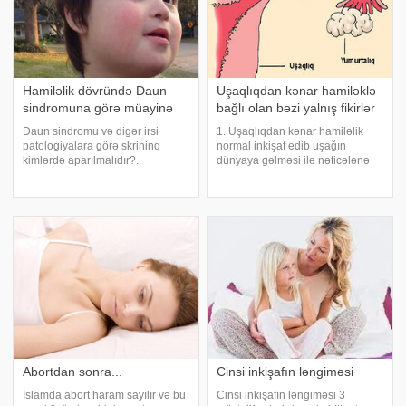
Hamiləlik dövründə Daun
Uşaqlıqdan kənar hamiləklə
sindromuna görə müayinə
bağlı olan bəzi yalnış fikirlər
Daun sindromu və digər irsi
1. Uşaqlıqdan kənar hamiləlik
patologiyalara görə skrininq
normal inkişaf edib uşağın
kimlərdə aparılmalıdır?.
dünyaya gəlməsi ilə nəticələnə
Aşağıdakı meyarlara cavab verən
bilməz. Bu birmənalıdır.
bütün hamilələrdə skrininqin
Uşaqlıqdan əlavə qadın
aparılması tövsiyə edilir:. - yaxın
orqanizmində uşağın inkişafı
ailə üzvlərində anadangəlmə
üçün uyğun olan orqan yoxdur.
qüsurlarla doğulmu
Bəzən eşidmək olur ki, hansıs
Abortdan sonra...
Cinsi inkişafın ləngiməsi
İslamda abort haram sayılır və bu
Cinsi inkişafın ləngiməsi 3