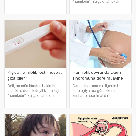
tərəfindən təsdiqlənmişdir. Şiş
"hamilədir". Bu çox təhlükəli
polipoz kütlələr şəklində
xəstəliyin simptomudur. Məsələ
uşaqlığın boşluğunda və ya
burasındadır ki, ev şəraitində
miometriumun cismində əmələ
istifadə olunan hamiləlik testləri
gəlir. Xəstəliyi
sidikdə "xorioni
Kişidə hamiləlik testi müsbət
Hamiləlik dövründə Daun
çıxa bilər?
sindromuna görə müayinə
Bəli, bu mümkündür. Lakin bu
Daun sindromu və digər irsi
təbii ki, o demək deyil ki, bu kişi
patologiyalara görə skrininq
"hamilədir". Bu çox təhlükəli
kimlərdə aparılmalıdır?.
xəstəliyin simptomudur. Məsələ
Aşağıdakı meyarlara cavab verən
burasındadır ki, ev şəraitində
bütün hamilələrdə skrininqin
istifadə olunan hamiləlik testləri
aparılması tövsiyə edilir:. - yaxın
sidikdə "xorioni
ailə üzvlərində anadangəlmə
qüsurlarla doğulmu