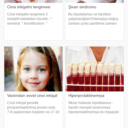
Cinsi inkişafın ləngiməsi
Şixan sindromu
Cinsi inkişafın ləngiməsi 3
Bu hipotalamus və hipofizin
müxtəlif səbəbdən ola bilir:. *
çatışmazlığıdır.Patologiya doğuş
serebral. * konstitussion. *
zamanı çoxlu qanitirmə zamanı
yumurtalıq. Serebral mənşəli
kollaps baş verdiyində meydana
səbəbləri travma, infeksiya,
gəlir. Şixan sindromu doğuşdan
intoksikasiya, sinir və psixi
sonra hipofizdə. meydana gələn
pozğunluqlar və stressdir.
infarkt kimi qiymətləndirilir.Ağır
Serebral cinsi inkişafda
doğuşlard
Vaxtından əvvəl cinsi inkişaf
Hiperprolaktinemiya
Cinsi inkişaf genetik
Əksər hallarda hipotalamus -
proqramlaşdırılmış proses olub,
hipofiz mənşəli amenoreya
7-8 yaşlarından başlanır və 17-18
hiperprolaktinemiya ilə müşayiət
yaşında başa çatır. İkincili cinsi
olunur və qan plazmasında
əlamətlərin və aybaşıyabənzər
prolaktinin səviyyəsinin 550
ifrazatın 7 yaşa qədər meydana
mBV/l - dən yüksək olması ilə