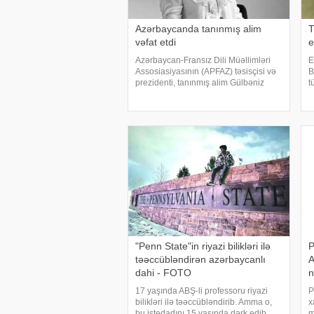
Azərbaycanda tanınmış alim
T
vəfat etdi
e
Azərbaycan-Fransız Dili Müəllimləri
E
Assosiasiyasının (APFAZ) təsisçisi və
B
prezidenti, tanınmış alim Gülbəniz
t
Camalova vəfat edib. xəbər verir ki,
ş
bu barədə Azərbaycanda Fransız
d
İnstitutu məlumat yayıb. Alim 62
f
yaşında ürəktutmada
e
"Penn State"in riyazi bilikləri ilə
P
təəccübləndirən azərbaycanlı
A
dahi - FOTO
n
17 yaşında ABŞ-li professoru riyazi
P
bilikləri ilə təəccübləndirib. Amma o,
x
bu istedadını 15 yaşında dərk edib.
m