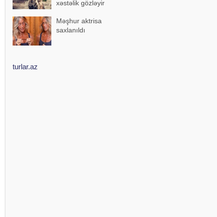
xəstəlik gözləyir
Məşhur aktrisa
saxlanıldı
turlar.az