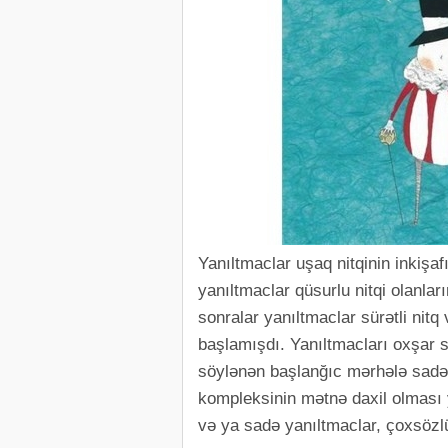
Yanıltmaclar uşaq nitqinin inkişaf
yanıltmaclar qüsurlu nitqi olanlar
sonralar yanıltmaclar sürətli nit
başlamışdı. Yanıltmacları oxşar 
söylənən başlanğıc mərhələ sadə r
kompleksinin mətnə daxil olması 
və ya sadə yanıltmaclar, çoxsözl