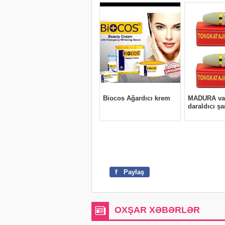
f
Paylaş
OXŞAR XƏBƏRLƏR