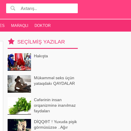
ES
MARAQLI
DOKTOR
SEÇILMIŞ YAZILAR
Hakışta
Mükəmməl seks üçün
yataqdakı QAYDALAR
Cəfərinin insan
orqanizminə inanılmaz
faydaları
DİQQƏT ! Yuxuda pişik
görmüsüzsə ..Ağır