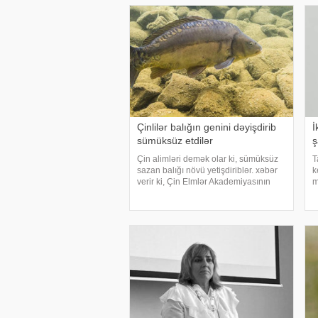
Çinlilər balığın genini dəyişdirib
İ
sümüksüz etdilər
ş
Çin alimləri demək olar ki, sümüksüz
T
sazan balığı növü yetişdiriblər. xəbər
k
verir ki, Çin Elmlər Akademiyasının
m
tədqiqatçıları gen redaktəsi
a
texnologiyasından istifadə edərək
r
sazan balığında çoxsaylı xırda
o
sümükləri arada
o