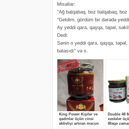
Misallar:
"Ağ balqabaq, boz balqabaq, boz 
"Getdim, gördüm bir dərədə yeddi 
Ay yeddi qara, qaşqa, təpəl, səki
Dedi:
Sənin o yeddi qara, qaşqa, təpəl,
balasıdı" və s.