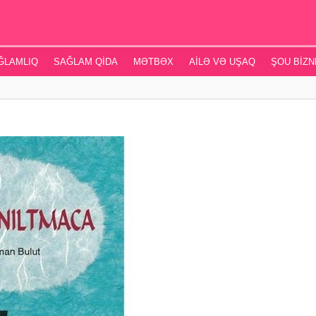
ĞLAMLIQ
SAĞLAM QIDA
MƏTBƏX
AILƏ VƏ UŞAQ
ŞOU BIZN