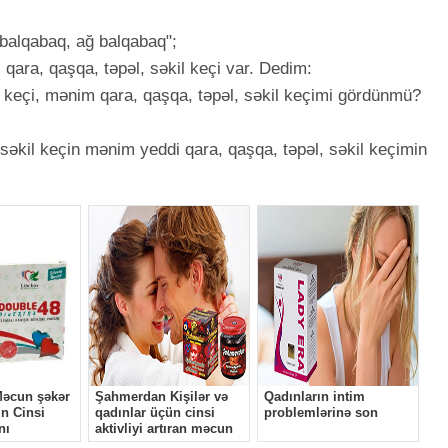
balqabaq, ağ balqabaq";
qara, qaşqa, təpəl, səkil keçi var. Dedim:
l keçi, mənim qara, qaşqa, təpəl, səkil keçimi gördünmü?
 səkil keçin mənim yeddi qara, qaşqa, təpəl, səkil keçimin