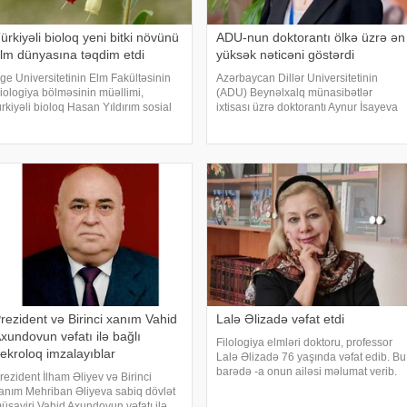
ürkiyəli bioloq yeni bitki növünü
ADU-nun doktorantı ölkə üzrə ən
lm dünyasına təqdim etdi
yüksək nəticəni göstərdi
ge Universitetinin Elm Fakültəsinin
Azərbaycan Dillər Universitetinin
iologiya bölməsinin müəllimi,
(ADU) Beynəlxalq münasibətlər
ürkiyəli bioloq Hasan Yıldırım sosial
ixtisası üzrə doktorantı Aynur İsayeva
əbəkədə gördüyü bitkinin izinə
fəlsəfə doktoru imtahanında
üşərək araşdırma aparıb və onu
respublika üzrə ən yüksək nəticəni
ərqli bir növ kimi, türk dilində "Muğla
göstərib. xəbər verir ki, bu barədə
mceği"
universitet məluma
rezident və Birinci xanım Vahid
Lalə Əlizadə vəfat etdi
xundovun vəfatı ilə bağlı
Filologiya elmləri doktoru, professor
ekroloq imzalayıblar
Lalə Əlizadə 76 yaşında vəfat edib. Bu
barədə -a onun ailəsi məlumat verib.
rezident İlham Əliyev və Birinci
Lalə Əlizadə uzun sürən xəstəlikdən
anım Mehriban Əliyeva sabiq dövlət
sonra bir neçə saat əvvəl evində vəfat
üşaviri Vahid Axundovun vəfatı ilə