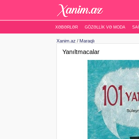
XƏBƏRLƏR
GÖZƏLLIK VƏ MODA
SA
Xanim.az
/
Maraqlı
Yanıltmacalar