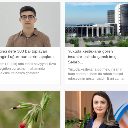
kinci dəfə 300 bal toplayan
Yuxuda xəstəxana görən
agird uğurunun sirrini açıqladı
insanlar əslində şanslı imiş -
Səbəb...
am (11 illik) orta təhsil səviyyəsi üzrə
eçirilən buraxılış imtahanında
Yuxuda xəstəxana görmək, insanın
aksimum nəticə göstərən
həm bədənlə, həm də ruhən inkişaf
bituriyentlərdən biri də Abşeron
edəcəyinin göstəricisidir. Eyni zaman
ayonu Ceyranbatan qəsəbəsi 1 saylı
xəstəxana təmiz və təravətli isə bütün
rta məktəbin məzunu Aydın Çingiz
işləriniz yoluna girər. Yuxuda xəstə
ğlu Həsənlidir. O
görmək isə iş yerimnizi
dəyişdirməyinizi