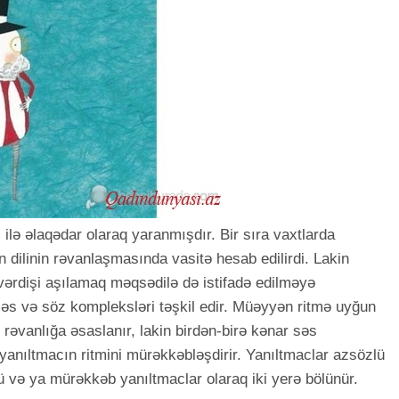
ı ilə əlaqədar olaraq yaranmışdır. Bir sıra vaxtlarda
ın dilinin rəvanlaşmasında vasitə hesab edilirdi. Lakin
q vərdişi aşılamaq məqsədilə də istifadə edilməyə
səs və söz kompleksləri təşkil edir. Müəyyən ritmə uyğun
əvanlığa əsaslanır, lakin birdən-birə kənar səs
yanıltmacın ritmini mürəkkəbləşdirir. Yanıltmaclar azsözlü
ü və ya mürəkkəb yanıltmaclar olaraq iki yerə bölünür.