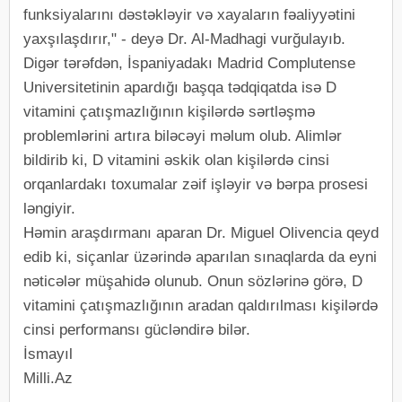
funksiyalarını dəstəkləyir və xayaların fəaliyyətini
yaxşılaşdırır," - deyə Dr. Al-Madhagi vurğulayıb.
Digər tərəfdən, İspaniyadakı Madrid Complutense
Universitetinin apardığı başqa tədqiqatda isə D
vitamini çatışmazlığının kişilərdə sərtləşmə
problemlərini artıra biləcəyi məlum olub. Alimlər
bildirib ki, D vitamini əskik olan kişilərdə cinsi
orqanlardakı toxumalar zəif işləyir və bərpa prosesi
ləngiyir.
Həmin araşdırmanı aparan Dr. Miguel Olivencia qeyd
edib ki, siçanlar üzərində aparılan sınaqlarda da eyni
nəticələr müşahidə olunub. Onun sözlərinə görə, D
vitamini çatışmazlığının aradan qaldırılması kişilərdə
cinsi performansı gücləndirə bilər.
İsmayıl
Milli.Az