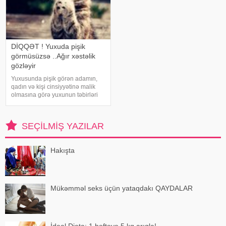
DİQQƏT ! Yuxuda pişik
görmüsüzsə ..Ağır xəstəlik
gözləyir
Yuxusunda pişik görən adamın,
qadın və kişi cinsiyyətinə malik
olmasına görə yuxunun təbirləri
dəyişir. Əgər bu yuxunu görən
adam bir kişisə, bu kişinin normal
həyatında diqqətsiz bir şəxsiyyətə
SEÇILMIŞ YAZILAR
sahib olduğu, ətrafındak
Hakışta
Mükəmməl seks üçün yataqdakı QAYDALAR
İdeal Dieta: 1 həftəyə 5 kq arıqla!