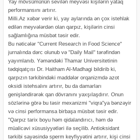
Yay mövsümünün sevilən meyvəsi kişilərin yataq
performansını artırır.
Milli.Az xəbər verir ki, yay aylarında ən çox istehlak
edilən meyvələrdən olan qarpız, kişilərin cinsi
sağlamlığına müsbət təsir edir.
Bu nəticələr "Current Research in Food Science"
jurnalında dərc olunub və "Daily Mail" tərəfindən
yayımlanıb. Yəməndəki Thamar Universitetinin
tədqiqatçısı Dr. Haitham Al-Madhagi bildirib ki,
qarpızın tərkibindəki maddələr orqanizmdə azot
oksidi istehsalını artırır, bu da damarları
genişləndirərək qan dövranını yaxşılaşdırır. Onun
sözlərinə görə bu təsir mexanizmi "viqra"ya bənzəyir
və cinsi performansa birbaşa müsbət təsir edir.
"Qarpız tarix boyu həm qidalandırıcı, həm də
müalicəvi xüsusiyyətləri ilə seçilib. Antioksidant
tərkibi sayəsində sperm keyfiyyətini artırır, kişi cinsi