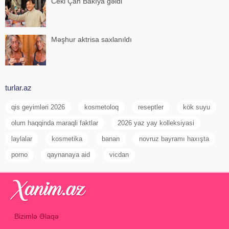
Ceki Çan Bakıya gəldi
Məşhur aktrisa saxlanıldı
turlar.az
qis geyimləri 2026
kosmetoloq
reseptler
kök suyu
olum haqqinda maraqli faktlar
2026 yaz yay kolleksiyasi
laylalar
kosmetika
banan
novruz bayramı haxışta
porno
qaynanaya aid
vicdan
Bizimlə Əlaqə