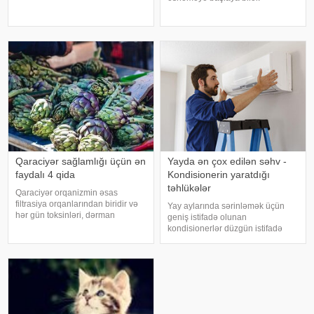
bəzi hallarda bu vəziyyət gündəlik
Maraqlıdır ki, bu qəribə təsir bəzi
faktorlarla bağlı olur və aradan
heyvanlarda da müşahidə olunur.
qalxa bilər. Fransız mətbuatın
xarici mediaya istinadən xəbər
verir ki, əsnəmək insan
orqanizminin ən adi
Qaraciyər sağlamlığı üçün ən
Yayda ən çox edilən səhv -
faydalı 4 qida
Kondisionerin yaratdığı
təhlükələr
Qaraciyər orqanizmin əsas
filtrasiya orqanlarından biridir və
Yay aylarında sərinləmək üçün
hər gün toksinləri, dərman
geniş istifadə olunan
qalıqlarını və maddələr
kondisionerlər düzgün istifadə
mübadiləsi nəticəsində yaranan
edilmədikdə müxtəlif sağlamlıq
tullantıları emal edir. "Euroonco"
problemlərinə səbəb ola bilər.
federal ekspert onkologiya
xəbər verir ki, ani temperatur
klinikalar
dəyişiklikləri, quru hava və
baxımsız kondisionerlərd