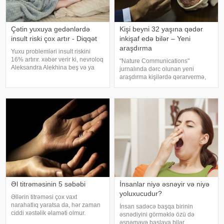
Çətin yuxuya gedənlərdə
Kişi beyni 32 yaşına qədər
insult riski çox artır - Diqqət
inkişaf edə bilər – Yeni
araşdırma
Yuxu problemləri insult riskini
16% artırır. xəbər verir ki, nevroloq
"Nature Communications"
Aleksandra Alekhina beş və ya
jurnalında dərc olunan yeni
daha çox yuxu pozğunluğu
araşdırma kişilərdə qərarvermə,
simptomundan əziyyət çəkən
impulsların idarə olunması və risk
insanlarda insult riskinin ikiqat
qiymətləndirilməsinə cavabdeh
artdığını deyib. İnsult ciddi və
olan beyin nahiyələrinin orta
həyat
hesabla 32 yaşına qədər inkişa
Əl titrəməsinin 5 səbəbi
İnsanlar niyə əsnəyir və niyə
yoluxucudur?
Əllərin titrəməsi çox vaxt
narahatlıq yaratsa da, hər zaman
İnsan sadəcə başqa birinin
ciddi xəstəlik əlaməti olmur.
əsnədiyini görməklə özü də
Mütəxəssislərin sözlərinə görə,
əsnəməyə başlaya bilər.