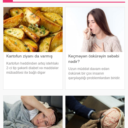
Kartofun ziyanı da varmış
Keçməyən öskürəyin səbəbi
nədir?
Kartofun həddindən artıq istehlakı
2-ci tip şəkərli diabet və maddələr
Uzun müddət davam edən
mübadiləsi ilə bağlı digər
öskürək bir çox insanın
pozğunluqların yaranma riskini
qarşılaşdığı problemlərdən biridir.
artıra bilər. Bu nəticəyə kartofun
Bəzən adi soyuqdəymədən sonra
sağlamlığa təsirini araşdıran
yaranan öskürək həftələrlə davam
yapon alimləri gəliblər. -
edə bilər. Lakin öskürəyin səbəbi
hər zaman tənəffüs yolu
infeksiyası olmur