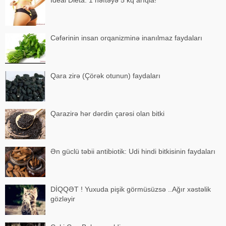
Cəfərinin insan orqanizminə inanılmaz faydaları
Qara zirə (Çörək otunun) faydaları
Qarazirə hər dərdin çarəsi olan bitki
Ən güclü təbii antibiotik: Udi hindi bitkisinin faydaları
DİQQƏT ! Yuxuda pişik görmüsüzsə ..Ağır xəstəlik
gözləyir