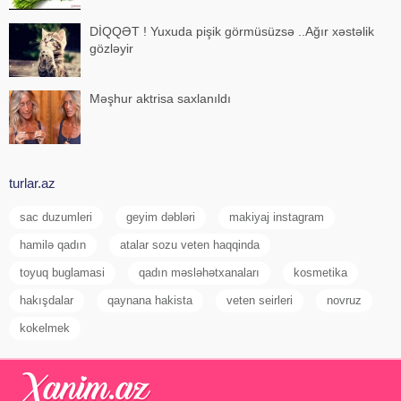
DİQQƏT ! Yuxuda pişik görmüsüzsə ..Ağır xəstəlik
gözləyir
Məşhur aktrisa saxlanıldı
turlar.az
sac duzumleri
geyim dəbləri
makiyaj instagram
hamilə qadın
atalar sozu veten haqqinda
toyuq buglamasi
qadın məsləhətxanaları
kosmetika
hakışdalar
qaynana hakista
veten seirleri
novruz
kokelmek