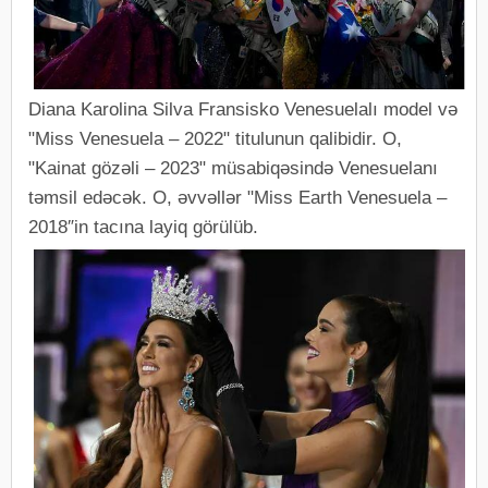
Diana Karolina Silva Fransisko Venesuelalı model və
"Miss Venesuela – 2022" titulunun qalibidir. O,
"Kainat gözəli – 2023" müsabiqəsində Venesuelanı
təmsil edəcək. O, əvvəllər "Miss Earth Venesuela –
2018″in tacına layiq görülüb.