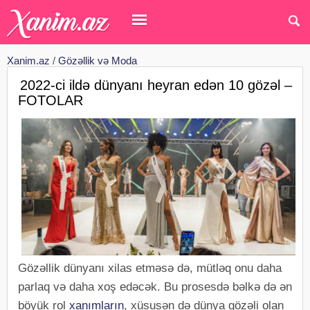
Xanim.az
/
Gözəllik və Moda
2022-ci ildə dünyanı heyran edən 10 gözəl –
FOTOLAR
Gözəllik dünyanı xilas etməsə də, mütləq onu daha
parlaq və daha xoş edəcək. Bu prosesdə bəlkə də ən
böyük rol
xanımların
, xüsusən də dünya gözəli olan