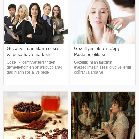
Gözəlliyin qadınların sosial
Gözəlliyin təkrarı: Copy-
və peşə həyatına təsiri
Paste estetikası
Gözəllik, cəmiyyət tərəfindən
Gözəllik insan tarixinin
qiymətləndirilən bir atribut olaraq,
əvəzedilməz hissəsi olub və fərqli
qadınların sosial və peşə
coğrafiyalarda və
həyatında əhəmiyyətli bir rol
mədəniyyətlərdə fərqli təfsir və
oynayır. Bu təsir, cəmiyyətin
gözləntilərlə qarşılanıb. Hər millət
gözəllik standartlarına
öz estetik meyarlarına malikdir və
uyğunlaşmaqla yanaşı, qadınların
bəzən bunlar o qədər fərqlidir ki,
özlərini nec
bi