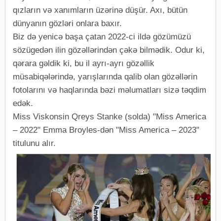
qızların və xanımların üzərinə düşür. Axı, bütün
dünyanın gözləri onlara baxır.
Biz də yenicə başa çatan 2022-ci ildə gözümüzü
sözügedən ilin gözəllərindən çəkə bilmədik. Odur ki,
qərara gəldik ki, bu il ayrı-ayrı gözəllik
müsabiqələrində, yarışlarında qalib olan gözəllərin
fotolarını və haqlarında bəzi məlumatları sizə təqdim
edək.
Miss Viskonsin Qreys Stanke (solda) "Miss America
– 2022" Emma Broyles-dən "Miss America – 2023"
titulunu alır.