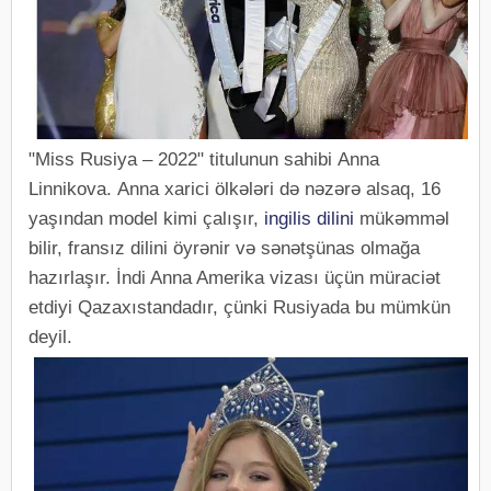
"Miss Rusiya – 2022" titulunun sahibi Anna
Linnikova. Anna xarici ölkələri də nəzərə alsaq, 16
yaşından model kimi çalışır,
ingilis dilini
mükəmməl
bilir, fransız dilini öyrənir və sənətşünas olmağa
hazırlaşır. İndi Anna Amerika vizası üçün müraciət
etdiyi Qazaxıstandadır, çünki Rusiyada bu mümkün
deyil.