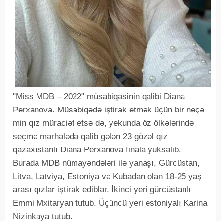
"Miss MDB – 2022" müsabiqəsinin qalibi Diana
Perxanova. Müsabiqədə iştirak etmək üçün bir neçə
min qız müraciət etsə də, yekunda öz ölkələrində
seçmə mərhələdə qalib gələn 23 gözəl qız
qazaxıstanlı Diana Perxanova finala yüksəlib.
Burada MDB nümayəndələri ilə yanaşı, Gürcüstan,
Litva, Latviya, Estoniya və Kubadan olan 18-25 yaş
arası qızlar iştirak ediblər. İkinci yeri gürcüstanlı
Emmi Mxitaryan tutub. Üçüncü yeri estoniyalı Karina
Nizinkaya tutub.