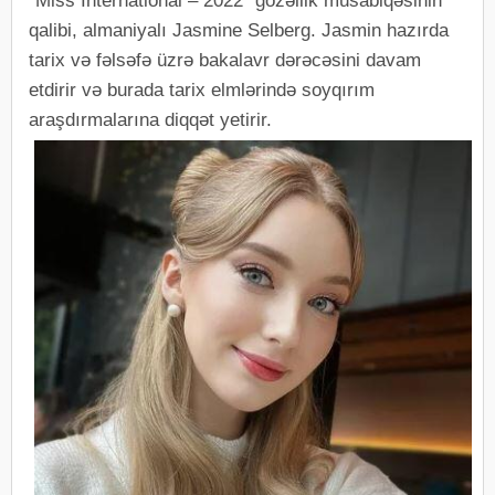
"Miss International – 2022" gözəllik müsabiqəsinin
qalibi, almaniyalı Jasmine Selberg. Jasmin hazırda
tarix və fəlsəfə üzrə bakalavr dərəcəsini davam
etdirir və burada tarix elmlərində soyqırım
araşdırmalarına diqqət yetirir.