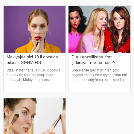
standartları qadınların öz
sadə üsulları təqdim edirik: . Xiyar.
bədənlərinə, zahiri görünüşlərinə
Xiyar hamar dəriyə sahib olmaq
və şəxsi seçimlərinə münasibətin
üçün ən rahat vasitələrdən biridir
Makiyajda sizi 10 il qocalda
Duru gözəllikdən ifrat
biləcək SƏHVLƏR
çirkinliyə: norma nədir?
Vizajist hər hansı bir üzü qocalda
Son illərdə qadınların ən çox
biləcək üç tipik makiyaj səhvini
seçdiyi estetik əməliyyatlardan biri
açıqlayıb. Makiyajda hansı
olan ombaböyütmə estetikası ilə
səhvlərdən yaınmaq lazımdır. "
bağlı çox müzakirələr aparılır.
saytının xarici mediaya istinadla
Səbəbi də sadədir – qəribə bədən
xəbərinə görə, 4 milyondan çox
quruluşuna malik, sinəsi irəli,
"YouTube" izləyicis
arxası geri, əyri görünüşl