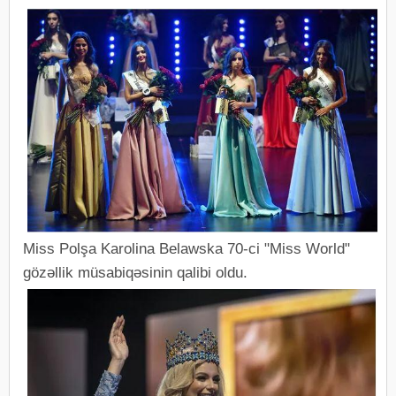
Miss Polşa Karolina Belawska 70-ci "Miss World"
gözəllik müsabiqəsinin qalibi oldu.