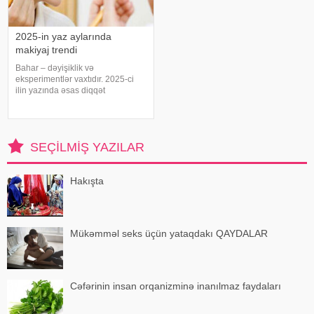
2025-in yaz aylarında
makiyaj trendi
Bahar – dəyişiklik və
eksperimentlər vaxtıdır. 2025-ci
ilin yazında əsas diqqət
minimalizmə yönəlir: sağlam və
təravətli dəri görünüşü ön
plandadır. Lakin gözlərdə və ya
dodaqlarda istifadə olunan parlaq
SEÇILMIŞ YAZILAR
rənglər obrazınız
Hakışta
Mükəmməl seks üçün yataqdakı QAYDALAR
Cəfərinin insan orqanizminə inanılmaz faydaları