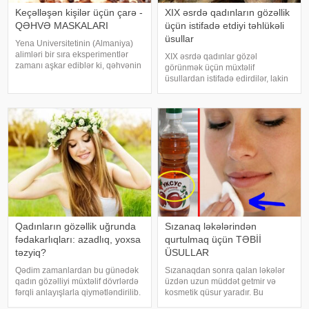
Keçəlləşən kişilər üçün çarə -
XIX əsrdə qadınların gözəllik
QƏHVƏ MASKALARI
üçün istifadə etdiyi təhlükəli
üsullar
Yena Universitetinin (Almaniya)
alimləri bir sıra eksperimentlər
XIX əsrdə qadınlar gözəl
zamanı aşkar ediblər ki, qəhvənin
görünmək üçün müxtəlif
tərkibində olan kofein saç
üsullardan istifadə edirdilər, lakin
follikullarına təsir edərək saçların
həmin dövrdə kosmetikanın tərkibi
tökülməsini 37% dayandırır və
bu günlə müqayisədə xeyli
yeni saçların əmələ gəlməs
təhlükəli idi. Elmi biliklərin kifayət
qədər inkişaf etməməsi
səbəbindən bi
Qadınların gözəllik uğrunda
Sızanaq ləkələrindən
fədakarlıqları: azadlıq, yoxsa
qurtulmaq üçün TƏBİİ
təzyiq?
ÜSULLAR
Qədim zamanlardan bu günədək
Sızanaqdan sonra qalan ləkələr
qadın gözəlliyi müxtəlif dövrlərdə
üzdən uzun müddət getmir və
fərqli anlayışlarla qiymətləndirilib.
kosmetik qüsur yaradır. Bu
Zaman keçdikcə dəyişən gözəllik
ləkələrdən qurtulmaq üçün sizə