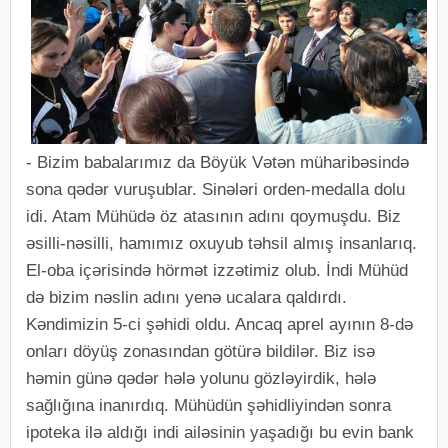
- Bizim babalarımız da Böyük Vətən müharibəsində
sona qədər vuruşublar. Sinələri orden-medalla dolu
idi. Atam Mühüdə öz atasının adını qoymuşdu. Biz
əsilli-nəsilli, hamımız oxuyub təhsil almış insanlarıq.
El-oba içərisində hörmət izzətimiz olub. İndi Mühüd
də bizim nəslin adını yenə ucalara qaldırdı.
Kəndimizin 5-ci şəhidi oldu. Ancaq aprel ayının 8-də
onları döyüş zonasından götürə bildilər. Biz isə
həmin günə qədər hələ yolunu gözləyirdik, hələ
sağlığına inanırdıq. Mühüdün şəhidliyindən sonra
ipoteka ilə aldığı indi ailəsinin yaşadığı bu evin bank