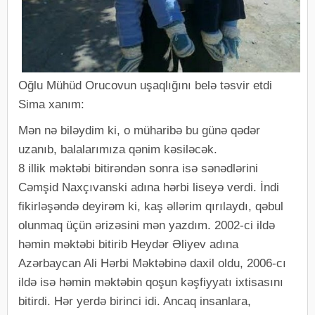
Oğlu Mühüd Orucovun uşaqlığını belə təsvir etdi
Sima xanım:
Mən nə biləydim ki, o müharibə bu günə qədər
uzanıb, balalarımıza qənim kəsiləcək.
8 illik məktəbi bitirəndən sonra isə sənədlərini
Cəmşid Naxçıvanski adına hərbi liseyə verdi. İndi
fikirləşəndə deyirəm ki, kaş əllərim qırılaydı, qəbul
olunmaq üçün ərizəsini mən yazdım. 2002-ci ildə
həmin məktəbi bitirib Heydər Əliyev adına
Azərbaycan Ali Hərbi Məktəbinə daxil oldu, 2006-cı
ildə isə həmin məktəbin qoşun kəşfiyyatı ixtisasını
bitirdi. Hər yerdə birinci idi. Ancaq insanlara,