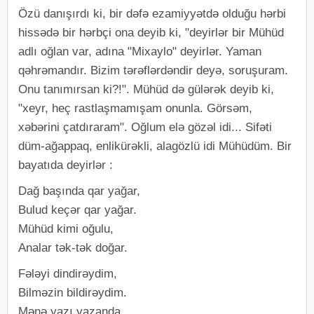
Özü danışırdı ki, bir dəfə ezamiyyətdə olduğu hərbi
hissədə bir hərbçi ona deyib ki, "deyirlər bir Mühüd
adlı oğlan var, adına "Mixaylo" deyirlər. Yaman
qəhrəmandır. Bizim tərəflərdəndir deyə, soruşuram.
Onu tanımırsan ki?!". Mühüd də gülərək deyib ki,
"xeyr, heç rastlaşmamışam onunla. Görsəm,
xəbərini çatdıraram". Oğlum elə gözəl idi... Sifəti
düm-ağappaq, enlikürəkli, alagözlü idi Mühüdüm. Bir
bayatıda deyirlər :
Dağ başında qar yağar,
Bulud keçər qar yağar.
Mühüd kimi oğulu,
Analar tək-tək doğar.
Fələyi dindirəydim,
Bilməzin bildirəydim.
Mənə yazı yazanda,