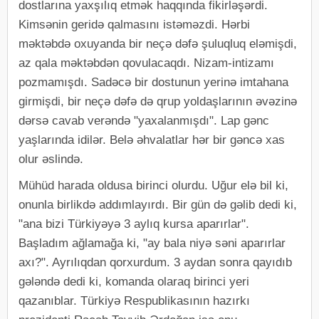
dostlarına yaxşılıq etmək haqqında fikirləşərdi.
Kimsənin geridə qalmasını istəməzdi. Hərbi
məktəbdə oxuyanda bir neçə dəfə şuluqluq eləmişdi,
az qala məktəbdən qovulacaqdı. Nizam-intizamı
pozmamışdı. Sadəcə bir dostunun yerinə imtahana
girmişdi, bir neçə dəfə də qrup yoldaşlarının əvəzinə
dərsə cavab verəndə "yaxalanmışdı". Lap gənc
yaşlarında idilər. Belə əhvalatlar hər bir gəncə xas
olur əslində.
Mühüd harada oldusa birinci olurdu. Uğur elə bil ki,
onunla birlikdə addımlayırdı. Bir gün də gəlib dedi ki,
"ana bizi Türkiyəyə 3 aylıq kursa aparırlar".
Başladım ağlamağa ki, "ay bala niyə səni aparırlar
axı?". Ayrılıqdan qorxurdum. 3 aydan sonra qayıdıb
gələndə dedi ki, komanda olaraq birinci yeri
qazanıblar. Türkiyə Respublikasının hazırkı