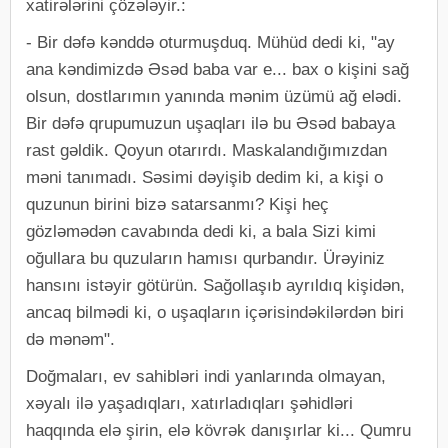
xatirələrini çözələyir.:
- Bir dəfə kənddə oturmuşduq. Mühüd dedi ki, "ay
ana kəndimizdə Əsəd baba var e... bax o kişini sağ
olsun, dostlarımın yanında mənim üzümü ağ elədi.
Bir dəfə qrupumuzun uşaqları ilə bu Əsəd babaya
rast gəldik. Qoyun otarırdı. Maskalandığımızdan
məni tanımadı. Səsimi dəyişib dedim ki, a kişi o
quzunun birini bizə satarsanmı? Kişi heç
gözləmədən cavabında dedi ki, a bala Sizi kimi
oğullara bu quzuların hamısı qurbandır. Ürəyiniz
hansını istəyir götürün. Sağollaşıb ayrıldıq kişidən,
ancaq bilmədi ki, o uşaqların içərisindəkilərdən biri
də mənəm".
Doğmaları, ev sahibləri indi yanlarında olmayan,
xəyalı ilə yaşadıqları, xatırladıqları şəhidləri
haqqında elə şirin, elə kövrək danışırlar ki... Qumru