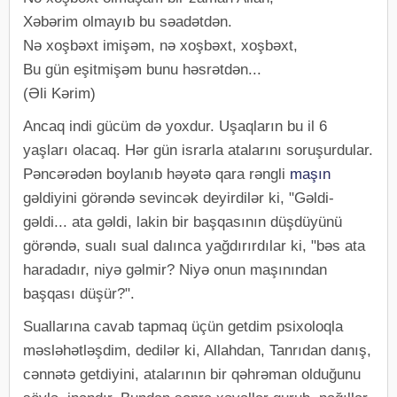
Xəbərim olmayıb bu səadətdən.
Nə xoşbəxt imişəm, nə xoşbəxt, xoşbəxt,
Bu gün eşitmişəm bunu həsrətdən...
(Əli Kərim)
Ancaq indi gücüm də yoxdur. Uşaqların bu il 6
yaşları olacaq. Hər gün israrla atalarını soruşurdular.
Pəncərədən boylanıb həyətə qara rəngli
maşın
gəldiyini görəndə sevincək deyirdilər ki, "Gəldi-
gəldi... ata gəldi, lakin bir başqasının düşdüyünü
görəndə, sualı sual dalınca yağdırırdılar ki, "bəs ata
haradadır, niyə gəlmir? Niyə onun maşınından
başqası düşür?".
Suallarına cavab tapmaq üçün getdim psixoloqla
məsləhətləşdim, dedilər ki, Allahdan, Tanrıdan danış,
cənnətə getdiyini, atalarının bir qəhrəman olduğunu