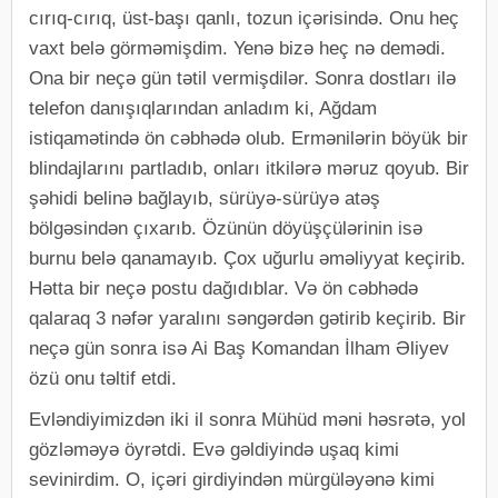
cırıq-cırıq, üst-başı qanlı, tozun içərisində. Onu heç
vaxt belə görməmişdim. Yenə bizə heç nə demədi.
Ona bir neçə gün tətil vermişdilər. Sonra dostları ilə
telefon danışıqlarından anladım ki, Ağdam
istiqamətində ön cəbhədə olub. Ermənilərin böyük bir
blindajlarını partladıb, onları itkilərə məruz qoyub. Bir
şəhidi belinə bağlayıb, sürüyə-sürüyə atəş
bölgəsindən çıxarıb. Özünün döyüşçülərinin isə
burnu belə qanamayıb. Çox uğurlu əməliyyat keçirib.
Hətta bir neçə postu dağıdıblar. Və ön cəbhədə
qalaraq 3 nəfər yaralını səngərdən gətirib keçirib. Bir
neçə gün sonra isə Ai Baş Komandan İlham Əliyev
özü onu təltif etdi.
Evləndiyimizdən iki il sonra Mühüd məni həsrətə, yol
gözləməyə öyrətdi. Evə gəldiyində uşaq kimi
sevinirdim. O, içəri girdiyindən mürgüləyənə kimi