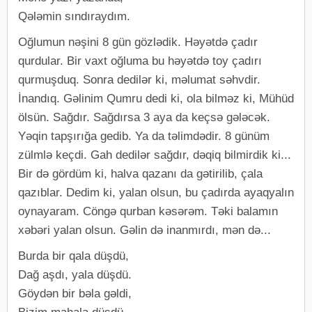
Qələmin sındıraydım.
Oğlumun nəşini 8 gün gözlədik. Həyətdə çadır
qurdular. Bir vaxt oğluma bu həyətdə toy çadırı
qurmuşduq. Sonra dedilər ki, məlumat səhvdir.
İnandıq. Gəlinim Qumru dedi ki, ola bilməz ki, Mühüd
ölsün. Sağdır. Sağdırsa 3 aya da keçsə gələcək.
Yəqin tapşırığa gedib. Ya da təlimdədir. 8 günüm
zülmlə keçdi. Gah dedilər sağdır, dəqiq bilmirdik ki...
Bir də gördüm ki, halva qazanı da gətirilib, çala
qazıblar. Dedim ki, yalan olsun, bu çadırda ayaqyalın
oynayaram. Cöngə qurban kəsərəm. Təki balamın
xəbəri yalan olsun. Gəlin də inanmırdı, mən də...
Burda bir qala düşdü,
Dağ aşdı, yala düşdü.
Göydən bir bəla gəldi,