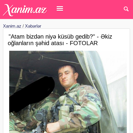
Xanim.az
/
Xəbərlər
"Atam bizdən niyə küsüb gedib?" - Əkiz
oğlanların şəhid atası - FOTOLAR