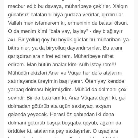
məcbur edib bu davaya, müharibəyə çəkirlər. Xalqın
günahsız balalarını niyə güdaza verirlər, qırdırırlar.
Vallah mən istəmərəm ki, erməninin də balası ölsün.
O da mənim kimi "bala vay, laylay" - deyib ağlayır
axı. Bir yolluq qoy bu böyük güclər bu müharibəni ya
bitirsinlər, ya da biryolluq dayandırsınlar. Bu aranı
qarışdıranlara nifrət edirəm. Müharibəyə nifrət
edirəm. Mən bütün analar kimi sülh istəyirəm!!!
Mühüdün əkizləri Anar və Vüqar hər dəfə atalarını
xatırlayanda ürəyimin başı yanır. Ötən yay kənddə
yarpaq dolması bişirmişdim. Mühüd də dolmanı çox
sevirdi. Bir də baxıram ki, Anar Vüqara deyir ki, gəl
dolmadan götürüb ata üçün saxlayaq, axşam
gələndə yeyəcək. Hərəsi öz qabından iki dənə
dolmanı götürüb başqa boşqaba qoyub, ağzını da
örtdülər ki, atalarına pay saxlayırlar. O uşaqlara