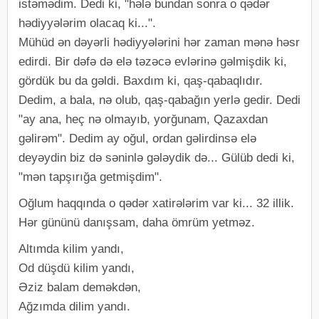
istəmədim. Dedi ki, "hələ bundan sonra o qədər
hədiyyələrim olacaq ki...".
Mühüd ən dəyərli hədiyyələrini hər zaman mənə həsr
edirdi. Bir dəfə də elə təzəcə evlərinə gəlmişdik ki,
gördük bu da gəldi. Baxdım ki, qaş-qabaqlıdır.
Dedim, a bala, nə olub, qaş-qabağın yerlə gedir. Dedi
"ay ana, heç nə olmayıb, yorğunam, Qazaxdan
gəlirəm". Dedim ay oğul, ordan gəlirdinsə elə
deyəydin biz də səninlə gələydik də... Gülüb dedi ki,
"mən tapşırığa getmişdim".
Oğlum haqqında o qədər xatirələrim var ki... 32 illik.
Hər gününü danışsam, daha ömrüm yetməz.
Altımda kilim yandı,
Od düşdü kilim yandı,
Əziz balam deməkdən,
Ağzımda dilim yandı.