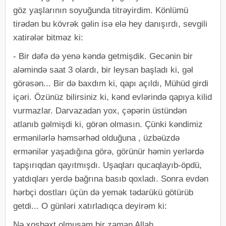
göz yaşlarının soyuğunda titrəyirdim. Könlümü
tirədən bu kövrək gəlin isə elə hey danışırdı, sevgili
xatirələr bitməz ki:
- Bir dəfə də yenə kəndə getmişdik. Gecənin bir
aləmində saat 3 olardı, bir leysan başladı ki, gəl
görəsən... Bir də baxdım ki, qapı açıldı, Mühüd girdi
içəri. Özünüz bilirsiniz ki, kənd evlərində qapıya kilid
vurmazlar. Darvazadan yox, çəpərin üstündən
atlanıb gəlmişdi ki, görən olmasın. Çünki kəndimiz
ermənilərlə həmsərhəd olduğuna , üzbəüzdə
ermənilər yaşadığına görə, görünür həmin yerlərdə
tapşırıqdan qayıtmışdı. Uşaqları qucaqlayıb-öpdü,
yatdıqları yerdə bağrına basıb qoxladı. Sonra evdən
hərbçi dostları üçün də yemək tədarükü götürüb
getdi... O günləri xatırladıqca deyirəm ki:
Nə xoşbəxt olmuşam bir zaman Allah,