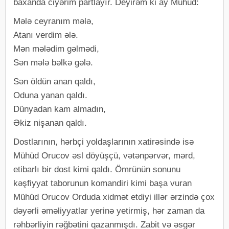
baxanda ciyərim partlayır. Deyirəm ki ay Mühüd:
Mələ ceyranım mələ,
Atanı verdim ələ.
Mən mələdim gəlmədi,
Sən mələ bəlkə gələ.
Sən öldün anan qaldı,
Oduna yanan qaldı.
Dünyadan kam almadın,
Əkiz nişanan qaldı.
Dostlarının, hərbçi yoldaşlarının xatirəsində isə
Mühüd Orucov əsl döyüşçü, vətənpərvər, mərd,
etibarlı bir dost kimi qaldı. Ömrünün sonunu
kəşfiyyat taborunun komandiri kimi başa vuran
Mühüd Orucov Orduda xidmət etdiyi illər ərzində çox
dəyərli əməliyyatlar yerinə yetirmiş, hər zaman da
rəhbərliyin rəğbətini qazanmışdı. Zabit və əsgər