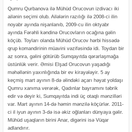
Qumru Qurbanova ilə Mühüd Orucovun izdivacı iki
ailənin seçimi olub. Ailələrin razılığı ilə 2008-ci ilin
noyabr ayında nişanlanıb, 2009-cu ilin oktyabr
ayında Fərəhli kəndinə Orucovların ocağına gəlin
köçüb. Toyları olanda Mühüd Orucov hərbi hissədə
qrup komandirinin müavini vəzifəsində idi. Toydan bir
az sonra, gəlini götürüb Sumqayıtda qərarlaşmağa
üstünlük verir. Əmisi Elşad Orucovun yaşadığı
məhəllənin yaxınlığında bir ev kirayələyir. 5 ay
keçmiş mart ayının 8-də əlindəki açarı həyat yoldaşı
Qumru xanıma verərək, Qadınlar bayramını təbrik
edir və deyir ki, Sumqayıtda indi üç otaqlı mənzilləri
var. Mart ayının 14-də həmin mənzilə köçürlər. 2011-
ci il iyun ayının 3-də isə əkiz oğlanları dünyaya gəlir.
Mühüd uşaqların birini Anar, digərini isə Vüqar
adlandırır.