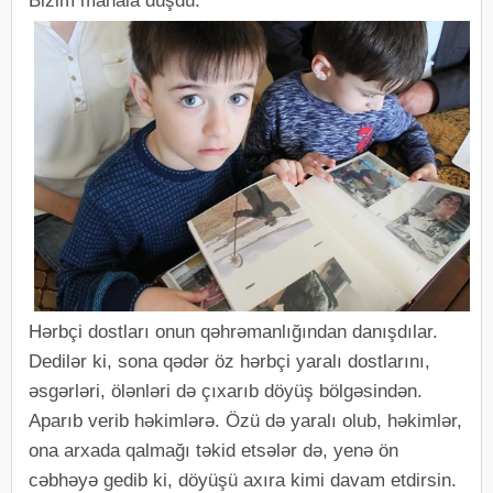
Bizim mahala düşdü.
Hərbçi dostları onun qəhrəmanlığından danışdılar.
Dedilər ki, sona qədər öz hərbçi yaralı dostlarını,
əsgərləri, ölənləri də çıxarıb döyüş bölgəsindən.
Aparıb verib həkimlərə. Özü də yaralı olub, həkimlər,
ona arxada qalmağı təkid etsələr də, yenə ön
cəbhəyə gedib ki, döyüşü axıra kimi davam etdirsin.