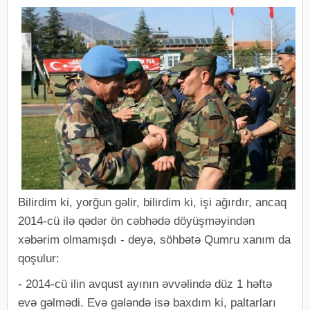
Bilirdim ki, yorğun gəlir, bilirdim ki, işi ağırdır, ancaq
2014-cü ilə qədər ön cəbhədə döyüşməyindən
xəbərim olmamışdı - deyə, söhbətə Qumru xanım da
qoşulur:
- 2014-cü ilin avqust ayının əvvəlində düz 1 həftə
evə gəlmədi. Evə gələndə isə baxdım ki, paltarları