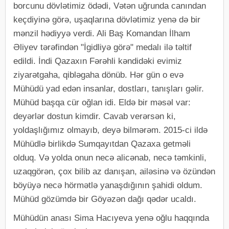
borcunu dövlətimiz ödədi, Vətən uğrunda canından
keçdiyinə görə, uşaqlarına dövlətimiz yenə də bir
mənzil hədiyyə verdi. Ali Baş Komandan İlham
Əliyev tərəfindən "İgidliyə görə" medalı ilə təltif
edildi. İndi Qazaxın Fərəhli kəndidəki evimiz
ziyarətgaha, qibləgaha dönüb. Hər gün o evə
Mühüdü yad edən insanlar, dostları, tanışları gəlir.
Mühüd başqa cür oğlan idi. Eldə bir məsəl var:
deyərlər dostun kimdir. Cavab verərsən ki,
yoldaşlığımız olmayıb, deyə bilmərəm. 2015-ci ildə
Mühüdlə birlikdə Sumqayıtdan Qazaxa getməli
olduq. Və yolda onun necə alicənab, necə təmkinli,
uzaqgörən, çox bilib az danışan, ailəsinə və özündən
böyüyə necə hörmətlə yanaşdığının şahidi oldum.
Mühüd gözümdə bir Göyəzən dağı qədər ucaldı.
Mühüdün anası Sima Hacıyeva yenə oğlu haqqında