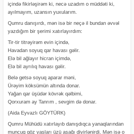
içində fikirləşirəm ki, necə uzadım o müddəti ki,
ayılmayım, uzansın yuxularım.
Qumru danışırdı, mən isə bir neçə il bundan əvvəl
yazdığım bir şerimi xatırlayırdım:
Tir-tir titrəyirəm evin içində,
Havadan soyuq qar havası gəlir.
Elə bil ağlayır hicran içimdə,
Elə bil ayrılıq havası gəlir.
Belə getsə soyuq aparar məni,
Ürəyim köksümün altında donar.
Yağan qar üşüdər kövrək qəlbimi,
Qorxuram ay Tanrım , sevgim də donar.
(Aida Eyvazlı GÖYTÜRK)
Qumru Mühüdü xatırlayıb danışdıqca yanaqlarından
muncuq göz yaşları üzü aşağı diyirlənirdi. Mən isə o