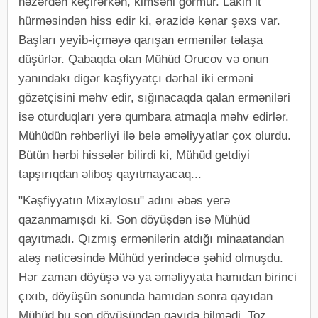
nəzərdən keçirərkən, kimsəni görmür. Lakin it
hürməsindən hiss edir ki, ərazidə kənar şəxs var.
Başları yeyib-içməyə qarışan ermənilər təlaşa
düşürlər. Qabaqda olan Mühüd Orucov və onun
yanındakı digər kəşfiyyatçı dərhal iki erməni
gözətçisini məhv edir, sığınacaqda qalan erməniləri
isə oturduqları yerə qumbara atmaqla məhv edirlər.
Mühüdün rəhbərliyi ilə belə əməliyyatlar çox olurdu.
Bütün hərbi hissələr bilirdi ki, Mühüd getdiyi
tapşırıqdan əliboş qayıtmayacaq...
"Kəşfiyyatın Mixaylosu" adını əbəs yerə
qazanmamışdı ki. Son döyüşdən isə Mühüd
qayıtmadı. Qızmış ermənilərin atdığı minaatandan
atəş nəticəsində Mühüd yerindəcə şəhid olmuşdu.
Hər zaman döyüşə və ya əməliyyata hamıdan birinci
çıxıb, döyüşün sonunda hamıdan sonra qayıdan
Mühüd bu son döyüşündən qayıda bilmədi. Toz