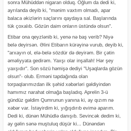
sonra Mühüddən nigaran olduq. Oğlum da dedi ki,
ayrılanda deyib ki, "mənim vaxtım olmadı, apar
balaca əkizlərin saçlarını qaydaya sal. Başlarında
tük çoxalıb. Gözün daim onların üstündə olsun".
Etibar ona qeyzlənib ki, yenə nə baş verib? Niyə
belə deyirsən. Əlini Etibarın kürəyinə vurub, deyib ki,
"arxayın ol, elə-belə sözdür də deyirəm. Bir çətin
əməliyyata gedirəm. Yaxşı olar inşallah! Hər şey
yaxşıdır". Son sözü həmişə dediyi "Uşaqlarda gözün
olsun"- olub. Erməni tapdağında olan
torpaqlarımızdan ilk şəhid xəbərləri gəldiyindən
hamımız narahat olmağa başladıq. Aprelin 3-ü
gündüz gəldim Qumrunun yanına ki, ay qızım nə
xəbər var. İstəyirdim ki, yığışdırıb evimə aparım.
Dedi ki, dünən Mühüdlə danışıb. Sevincək dedim ki,
ay gəlin sənə muştuluq düşür ki... Dünəndən