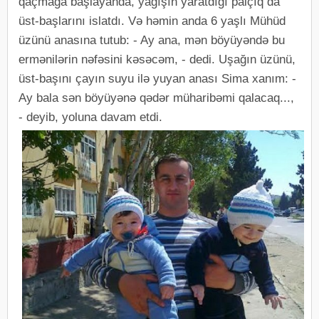
qaçmağa başlayanda, yağışın yaratdığı palçıq da
üst-başlarını islatdı. Və həmin anda 6 yaşlı Mühüd
üzünü anasına tutub: - Ay ana, mən böyüyəndə bu
ermənilərin nəfəsini kəsəcəm, - dedi. Uşağın üzünü,
üst-başını çayın suyu ilə yuyan anası Sima xanım: -
Ay bala sən böyüyənə qədər müharibəmi qalacaq...,
- deyib, yoluna davam etdi.