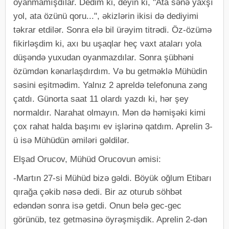
oyanmamışdılar. Dedim ki, deyin ki, "Ata sənə yaxşı
yol, ata özünü qoru...", əkizlərin ikisi də dediyimi
təkrar etdilər. Sonra elə bil ürəyim titrədi. Öz-özümə
fikirləşdim ki, axı bu uşaqlar heç vaxt ataları yola
düşəndə yuxudan oyanmazdılar. Sonra şübhəni
özümdən kənarlaşdırdım. Və bu getməklə Mühüdin
səsini eşitmədim. Yalnız 2 apreldə telefonuna zəng
çatdı. Günorta saat 11 olardı yazdı ki, hər şey
normaldır. Narahat olmayın. Mən də həmişəki kimi
çox rahat halda başımı ev işlərinə qatdım. Aprelin 3-
ü isə Mühüdün əmiləri gəldilər.
Elşad Orucov, Mühüd Orucovun əmisi:
-Martın 27-si Mühüd bizə gəldi. Böyük oğlum Etibarı
qırağa çəkib nəsə dedi. Bir az oturub söhbət
edəndən sonra isə getdi. Onun belə gec-gec
görünüb, tez getməsinə öyrəşmişdik. Aprelin 2-dən