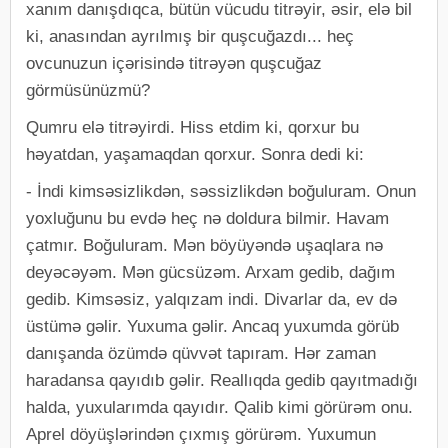
xanım danışdıqca, bütün vücudu titrəyir, əsir, elə bil
ki, anasından ayrılmış bir quşcuğazdı... heç
ovcunuzun içərisində titrəyən quşcuğaz
görmüsünüzmü?
Qumru elə titrəyirdi. Hiss etdim ki, qorxur bu
həyatdan, yaşamaqdan qorxur. Sonra dedi ki:
- İndi kimsəsizlikdən, səssizlikdən boğuluram. Onun
yoxluğunu bu evdə heç nə doldura bilmir. Havam
çatmır. Boğuluram. Mən böyüyəndə uşaqlara nə
deyəcəyəm. Mən gücsüzəm. Arxam gedib, dağım
gedib. Kimsəsiz, yalqızam indi. Divarlar da, ev də
üstümə gəlir. Yuxuma gəlir. Ancaq yuxumda görüb
danışanda özümdə qüvvət tapıram. Hər zaman
haradansa qayıdıb gəlir. Reallıqda gedib qayıtmadığı
halda, yuxularımda qayıdır. Qalib kimi görürəm onu.
Aprel döyüşlərindən çıxmış görürəm. Yuxumun