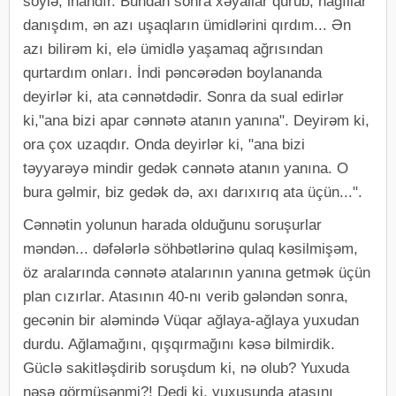
söylə, inandır. Bundan sonra xəyallar qurub, nağıllar
danışdım, ən azı uşaqların ümidlərini qırdım... Ən
azı bilirəm ki, elə ümidlə yaşamaq ağrısından
qurtardım onları. İndi pəncərədən boylananda
deyirlər ki, ata cənnətdədir. Sonra da sual edirlər
ki,"ana bizi apar cənnətə atanın yanına". Deyirəm ki,
ora çox uzaqdır. Onda deyirlər ki, "ana bizi
təyyarəyə mindir gedək cənnətə atanın yanına. O
bura gəlmir, biz gedək də, axı darıxırıq ata üçün...".
Cənnətin yolunun harada olduğunu soruşurlar
məndən... dəfələrlə söhbətlərinə qulaq kəsilmişəm,
öz aralarında cənnətə atalarının yanına getmək üçün
plan cızırlar. Atasının 40-nı verib gələndən sonra,
gecənin bir aləmində Vüqar ağlaya-ağlaya yuxudan
durdu. Ağlamağını, qışqırmağını kəsə bilmirdik.
Güclə sakitləşdirib soruşdum ki, nə olub? Yuxuda
nəsə görmüsənmi?! Dedi ki, yuxusunda atasını