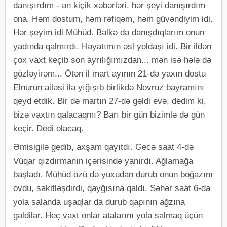
danışırdım - ən kiçik xəbərləri, hər şeyi danışırdım
ona. Həm dostum, həm rəfiqəm, həm güvəndiyim idi.
Hər şeyim idi Mühüd. Bəlkə də danışdıqlarım onun
yadında qalmırdı. Həyatımın əsl yoldaşı idi. Bir ildən
çox vaxt keçib son ayrılığımızdan... mən isə hələ də
gözləyirəm... Ötən il mart ayının 21-də yaxın dostu
Elnurun ailəsi ilə yığışıb birlikdə Novruz bayramını
qeyd etdik. Bir də martın 27-də gəldi evə, dedim ki,
bizə vaxtın qalacaqmı? Barı bir gün bizimlə də gün
keçir. Dedi olacaq.
Əmisigilə gedib, axşam qayıtdı. Gecə saat 4-də
Vüqar qızdırmanın içərisində yanırdı. Ağlamağa
başladı. Mühüd özü də yuxudan durub onun boğazını
ovdu, sakitləşdirdi, qayğısına qaldı. Səhər saat 6-da
yola salanda uşaqlar da durub qapının ağzına
gəldilər. Heç vaxt onlar atalarını yola salmaq üçün