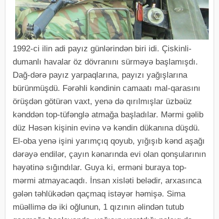
1992-ci ilin adi payız günlərindən biri idi. Çiskinli-
dumanlı havalar öz dövranını sürməyə başlamışdı.
Dağ-dərə payız yarpaqlarına, payızı yağışlarına
bürünmüşdü. Fərəhli kəndinin camaatı mal-qarasını
örüşdən götürən vaxt, yenə də qırılmışlar üzbəüz
kənddən top-tüfənglə atmağa başladılar. Mərmi gəlib
düz Həsən kişinin evinə və kəndin dükanına düşdü.
El-oba yenə işini yarımçıq qoyub, yığışıb kənd aşağı
dərəyə endilər, çayın kənarında evi olan qonşularının
həyətinə sığındılar. Guya ki, erməni buraya top-
mərmi atmayacaqdı. İnsan xisləti belədir, arxasınca
gələn təhlükədən qaçmaq istəyər həmişə. Sima
müəllimə də iki oğlunun, 1 qızının əlindən tutub