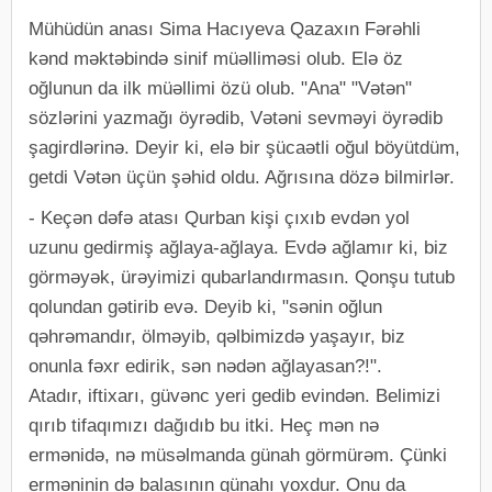
Mühüdün anası Sima Hacıyeva Qazaxın Fərəhli
kənd məktəbində sinif müəlliməsi olub. Elə öz
oğlunun da ilk müəllimi özü olub. "Ana" "Vətən"
sözlərini yazmağı öyrədib, Vətəni sevməyi öyrədib
şagirdlərinə. Deyir ki, elə bir şücaətli oğul böyütdüm,
getdi Vətən üçün şəhid oldu. Ağrısına dözə bilmirlər.
- Keçən dəfə atası Qurban kişi çıxıb evdən yol
uzunu gedirmiş ağlaya-ağlaya. Evdə ağlamır ki, biz
görməyək, ürəyimizi qubarlandırmasın. Qonşu tutub
qolundan gətirib evə. Deyib ki, "sənin oğlun
qəhrəmandır, ölməyib, qəlbimizdə yaşayır, biz
onunla fəxr edirik, sən nədən ağlayasan?!".
Atadır, iftixarı, güvənc yeri gedib evindən. Belimizi
qırıb tifaqımızı dağıdıb bu itki. Heç mən nə
ermənidə, nə müsəlmanda günah görmürəm. Çünki
erməninin də balasının günahı yoxdur. Onu da