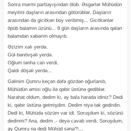
Sonra mərmi partlayışından ölüb. Əsgərlər Mühüdün
meyitini daşların arasından götürüblər. Daşların
arasından da gicitkən boy veribmiş... Gicitkənlər
öpüb balamın üzünü... 8 gün daşların arasında qalan
balamdan xəbərim olmayıb.
Əzizim xalı yerdə,
Gül-bənövşəli yerdə.
Oğlum tənha can verdi,
Qaldı döşəli yerdə...
Gəlinim Qumru keçən dəfə gözdən oğurlanıb,
Mühüdün əmisi oğlu ilə qəbir üstünə gediblər.
Narahat oldum, dedim ki, ay bala harada idiniz? Dedi
ki, qəbir üstünə getmişdim. Dedim niyə tək gedirdin.
Dedi ki, Mühüdə sözüm var idi. Soruşdum ki, sözünü
dedinmi? Ana, dedim ,- deyə cavab verdi. Soruşdum,
ay Qumru nə dedi Mühüd sənə?!...