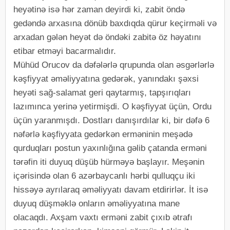
heyətinə isə hər zaman deyirdi ki, zabit öndə
gedəndə arxasına dönüb baxdıqda qürur keçirməli və
arxadan gələn heyət də öndəki zabitə öz həyatını
etibar etməyi bacarmalıdır.
Mühüd Orucov da dəfələrlə qrupunda olan əsgərlərlə
kəşfiyyat əməliyyatına gedərək, yanındakı şəxsi
heyəti sağ-salamat geri qaytarmış, tapşırıqları
lazımınca yerinə yetirmişdi. O kəşfiyyat üçün, Ordu
üçün yaranmışdı. Dostları danışırdılar ki, bir dəfə 6
nəfərlə kəşfiyyata gedərkən erməninin meşədə
qurduqları postun yaxınlığına gəlib çatanda erməni
tərəfin iti duyuq düşüb hürməyə başlayır. Meşənin
içərisində olan 6 azərbaycanlı hərbi qulluqçu iki
hissəyə ayrılaraq əməliyyatı davam etdirirlər. İt isə
duyuq düşməklə onların əməliyyatına mane
olacaqdı. Axşam vaxtı erməni zabit çıxıb ətrafı