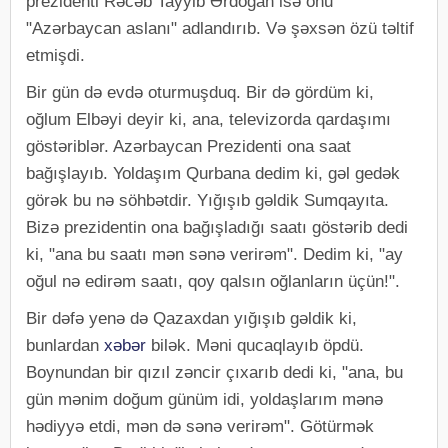
prezidenti Rəcəb Tayyib Ərdoğan isə onu
"Azərbaycan aslanı" adlandırıb. Və şəxsən özü təltif
etmişdi.
Bir gün də evdə oturmuşduq. Bir də gördüm ki,
oğlum Elbəyi deyir ki, ana, televizorda qardaşımı
göstəriblər. Azərbaycan Prezidenti ona saat
bağışlayıb. Yoldaşım Qurbana dedim ki, gəl gedək
görək bu nə söhbətdir. Yığışıb gəldik Sumqayıta.
Bizə prezidentin ona bağışladığı saatı göstərib dedi
ki, "ana bu saatı mən sənə verirəm". Dedim ki, "ay
oğul nə edirəm saatı, qoy qalsın oğlanların üçün!".
Bir dəfə yenə də Qazaxdan yığışıb gəldik ki,
bunlardan
xəbər
bilək. Məni qucaqlayıb öpdü.
Boynundan bir qızıl zəncir çıxarıb dedi ki, "ana, bu
gün mənim doğum günüm idi, yoldaşlarım mənə
hədiyyə etdi, mən də sənə verirəm". Götürmək