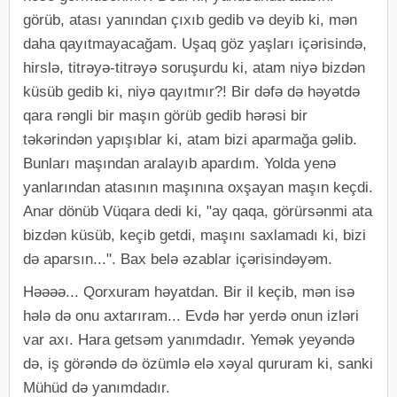
görüb, atası yanından çıxıb gedib və deyib ki, mən
daha qayıtmayacağam. Uşaq göz yaşları içərisində,
hirslə, titrəyə-titrəyə soruşurdu ki, atam niyə bizdən
küsüb gedib ki, niyə qayıtmır?! Bir dəfə də həyətdə
qara rəngli bir maşın görüb gedib hərəsi bir
təkərindən yapışıblar ki, atam bizi aparmağa gəlib.
Bunları maşından aralayıb apardım. Yolda yenə
yanlarından atasının maşınına oxşayan maşın keçdi.
Anar dönüb Vüqara dedi ki, "ay qaqa, görürsənmi ata
bizdən küsüb, keçib getdi, maşını saxlamadı ki, bizi
də aparsın...". Bax belə əzablar içərisindəyəm.
Həəəə... Qorxuram həyatdan. Bir il keçib, mən isə
hələ də onu axtarıram... Evdə hər yerdə onun izləri
var axı. Hara getsəm yanımdadır. Yemək yeyəndə
də, iş görəndə də özümlə elə xəyal qururam ki, sanki
Mühüd də yanımdadır.