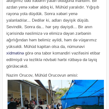
aldığımız bəd xəbərin yalan olduğuna inandım. Bir
azdan yenə xəbər aldıq ki, Mühüd yaralıdır. Yığışıb
rayona yola düşdük. Sonra xəbəri yenə
yalanladılar... Dedilər ki, adları dəyişik düşüb.
Sevindik. Sonra da... hər şey dəyişdi... Bir anın
içərisində nəslimizə və elimizə dəyən zərbənin
ağırlığından həm belimiz əyildi, həm də vüqarımız
yüksəldi. Mühüd kapitan olsa da, nümunəvi
xidmətinə
görə ona tabor komandiri vəzifəsini etibar
edilmişdi və tezliklə növbəti hərbi rütbəyə də layiq
görüləcəkdi.
Nazim Orucov, Mühüd Orucovun əmisi: