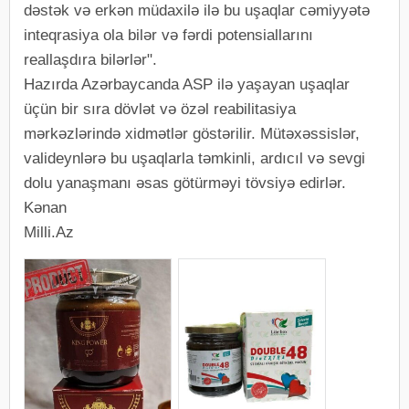
dəstək və erkən müdaxilə ilə bu uşaqlar cəmiyyətə
inteqrasiya ola bilər və fərdi potensiallarını
reallaşdıra bilərlər".
Hazırda Azərbaycanda ASP ilə yaşayan uşaqlar
üçün bir sıra dövlət və özəl reabilitasiya
mərkəzlərində xidmətlər göstərilir. Mütəxəssislər,
valideynlərə bu uşaqlarla təmkinli, ardıcıl və sevgi
dolu yanaşmanı əsas götürməyi tövsiyə edirlər.
Kənan
Milli.Az