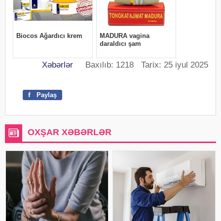
Xəbərlər
Baxılıb: 1218 Tarix: 25 iyul 2025
f
Paylaş
OXŞAR XƏBƏRLƏR