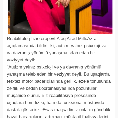
Reabilitoloq-fizioterapevt Afaq Azad Milli.Az-a
açıqlamasında bildirir ki, autizm yalnız psixoloji və
ya davranış yönümlü yanaşma tələb edən bir
vəziyyət deyil:
"Autizm yalnız psixoloji və ya davranış yönümlü
yanaşma tələb edən bir vəziyyət deyil. Bu uşaqlarda
tez-tez motor bacarıqlarında gerilik, əzələ tonusunda
zəiflik və bədən koordinasiyasında pozuntular
müşahidə olunur. Biz reabilitasiya prosesində
uşaqlara həm fiziki, həm də funksional müstəvidə
dəstək göstəririk. Əsas məqsədimiz onların gündəlik
həyat bacarıqlarını artırmaq, müstəqil fəaliyyətlərini