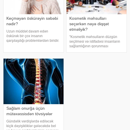
Keçməyən öskürəyin səbəbi
Kosmetik məhsulları
nədir?
seçərkən nəyə diqqət
etməliyik?
Uzun müddət davam edən
öskürək bir çox insanın
"Kosmetik məhsulların düzgün
qarşılaşdığı problemlərdən biridir.
seçilməsi və istifadəsi insanların
Bəzən adi soyuqdəymədən sonra
sağlamlığının qorunması
yaranan öskürək həftələrlə davam
baxımından mühüm əhəmiyyət
edə bilər. Lakin öskürəyin səbəbi
daşıyır". xəbər verir ki, bu fikirləri
hər zaman tənəffüs yolu
Səhiyyə Nazirliyinin rəsmi
infeksiyası olmur
"Instagram" hesabınd
Sağlam onurğa üçün
mütəxəssisdən tövsiyələr
Gündəlik vərdişlərdə ediləcək
kiçik dəyişikliklər gələcəkdə bel