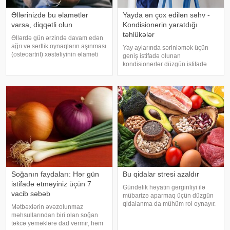
Əllərinizdə bu əlamətlər
Yayda ən çox edilən səhv -
varsa, diqqətli olun
Kondisionerin yaratdığı
təhlükələr
Əllərdə gün ərzində davam edən
ağrı və sərtlik oynaqların aşınması
Yay aylarında sərinləmək üçün
(osteoartrit) xəstəliyinin əlaməti
geniş istifadə olunan
ola bilər. Bu xəstəlik oynaqları
kondisionerlər düzgün istifadə
qoruyan qığırdağın zamanla
edilmədikdə müxtəlif sağlamlıq
nazilməsi və aşınması nəticəsində
problemlərinə səbəb ola bilər.
yaranır. xəbər verir ki
xəbər verir ki, ani temperatur
dəyişiklikləri, quru hava və
baxımsız kondisionerlərd
Soğanın faydaları: Hər gün
Bu qidalar stresi azaldır
istifadə etməyiniz üçün 7
Gündəlik həyatın gərginliyi ilə
vacib səbəb
mübarizə aparmaq üçün düzgün
qidalanma da mühüm rol oynayır.
Mətbəxlərin əvəzolunmaz
axşam.az-a istinadən bildirir
məhsullarından biri olan soğan
ki, orqanizmin kifayət qədər
təkcə yeməklərə dad vermir, həm
vitamin və mineral alması stressin