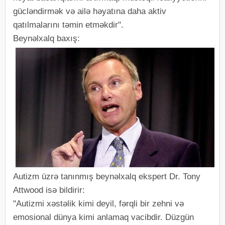
gücləndirmək və ailə həyatına daha aktiv
qatılmalarını təmin etməkdir".
Beynəlxalq baxış:
Autizm üzrə tanınmış beynəlxalq ekspert Dr. Tony
Attwood isə bildirir:
"Autizmi xəstəlik kimi deyil, fərqli bir zehni və
emosional dünya kimi anlamaq vacibdir. Düzgün