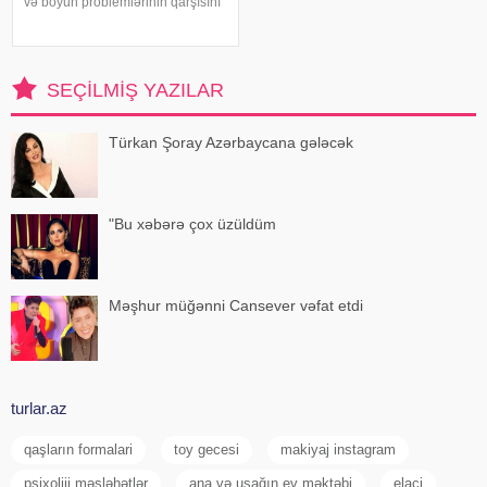
və boyun problemlərinin qarşısını
almağa kömək edə bilər. xəbər
verir ki, türkiyəli professor Turgut
Akgülün sözlərinə görə, düzgün
duruş onurğanın sağlam
SEÇILMIŞ YAZILAR
qalmasınd
Türkan Şoray Azərbaycana gələcək
"Bu xəbərə çox üzüldüm
Məşhur müğənni Cansever vəfat etdi
turlar.az
qaşların formalari
toy gecesi
makiyaj instagram
psixoliji məsləhətlər
ana və uşağın ev məktəbi
elaci