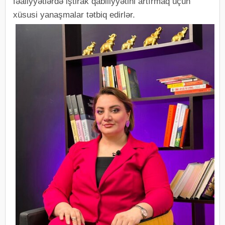
fəaliyyətlərdə iştirak qabiliyyətini artırmaq üçün
xüsusi yanaşmalar tətbiq edirlər.