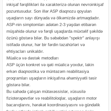
inkişaf fərqlilikləri ilə xarakterizə olunan nevroinkişaf
pozuntusudur. Son illər ASP diaqnozu qoyulan
uşaqların sayı dünyada və ölkəmizdə artmaqdadır.
ASP-nin simptomları adətən 2-3 yaşdan etibarən
müşahidə olunur və fərqli uşaqlarda müxtəlif şəkildə
özünü göstərə bilər. Bu səbəbdən "spektr" anlayışı
istifadə olunur, hər bir fərdin təzahürləri və
ehtiyacları unikaldır.
Müalicə və dəstək metodları
ASP üçün konkret və qəti müalicə yoxdur, lakin
erkən diaqnostika və müntəzəm reabilitasiya
proqramları uşaqların inkişafına əhəmiyyətli təsir
göstərə bilər.
Bu sahədə çalışan mütəxəssislər, xüsusilə
fizioterapevtlər və reabilitoloqlar, uşaqların motor
bacarıqlarını, hərəkət koordinasiyasını və gündəlik