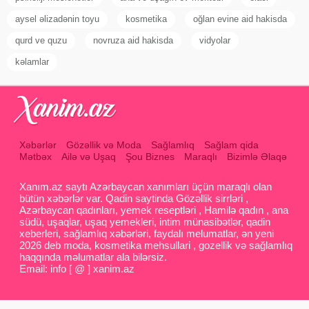
aysel əlizadənin toyu
kosmetika
oğlan evine aid hakisda
qurd ve quzu
novruza aid hakisda
vidyolar
kəlamlar
Xəbərlər
Gözəllik və Moda
Sağlamlıq
Sağlam qida
Mətbəx
Ailə və Uşaq
Şou Biznes
Maraqlı
Bizimlə Əlaqə
Xanım.az saytı Azərbaycan xanımları üçün maraqlı olan
bütün xəbərlər var. Qadin saytinda Gözəllik sirrləri ,
Azərbaycan qadınları, yemek reseptləri , Hamilə qadın , ana
südü, uşaqlar, uşaq yemekleri, intim münasibətlər, qadin
xeberleri, sağlamlıq xəbərləri, faydalı melumatlar, ən yeni
2026 deb moda, kosmetika mehsullari , gozellik və sağlamlıq
haqqında məlumatlar ala bilərsiz.
Email: info [ @ ] xanim.az