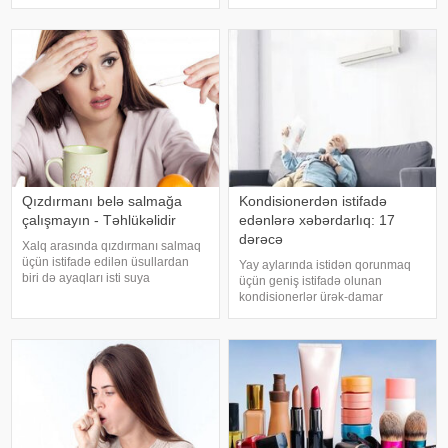
də sağlamlıq üçün çoxsaylı
təsirlərini azaltmağa kömək edə
faydaları ilə seçilir. xəbər verir ki,
bilər
tərkibindəki vitaminlər, minerallar
və antioksidantlar sayəsində soğa
Qızdırmanı belə salmağa
Kondisionerdən istifadə
çalışmayın - Təhlükəlidir
edənlərə xəbərdarlıq: 17
dərəcə
Xalq arasında qızdırmanı salmaq
üçün istifadə edilən üsullardan
Yay aylarında istidən qorunmaq
biri də ayaqları isti suya
üçün geniş istifadə olunan
qoymaqdır. Lakin bu metod hər
kondisionerlər ürək-damar
zaman faydalı hesab edilmir və
xəstəlikləri olan şəxslər üçün ciddi
bəzi hallarda vəziyyəti daha da
risk yarada bilər. xəbər verir ki,
ağırlaşdıra bilər. xəbər verir ki,
kardioloqların bildirdiyinə görə,
yüksə
tərli halda qəfil çox soyuq otağ