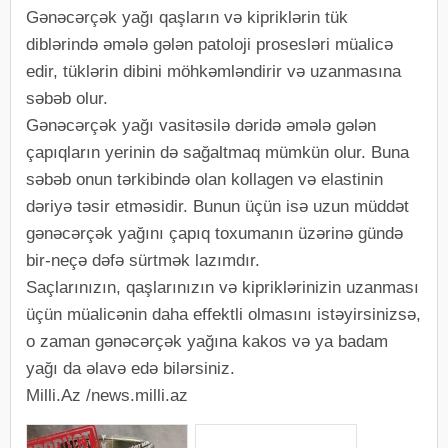
Gənəcərçək yağı qaşların və kipriklərin tük
diblərində əmələ gələn patoloji prosesləri müalicə
edir, tüklərin dibini möhkəmləndirir və uzanmasına
səbəb olur.
Gənəcərçək yağı vasitəsilə dəridə əmələ gələn
çapıqların yerinin də sağaltmaq mümkün olur. Buna
səbəb onun tərkibində olan kollagen və elastinin
dəriyə təsir etməsidir. Bunun üçün isə uzun müddət
gənəcərçək yağını çapıq toxumanın üzərinə gündə
bir-neçə dəfə sürtmək lazımdır.
Saçlarınızın, qaşlarınızın və kipriklərinizin uzanması
üçün müalicənin daha effektli olmasını istəyirsinizsə,
o zaman gənəcərçək yağına kakos və ya badam
yağı da əlavə edə bilərsiniz.
Milli.Az /news.milli.az