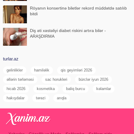
Röyanın konsertinə biletlər rekord müddətdə satılıb
bitdi
Diş əti xəstəliyi diabet riskini artıra bilər -
ARAŞDIRMA
turlar.az
gelinlikler
hamiləlik
qis geyimləri 2026
əllərin tərləməsi
sac horukleri
bürclər iyun 2026
hicab 2026
kosmetika
baliq burcu
kəlamlar
hakışdalar
tərəzi
arıqla