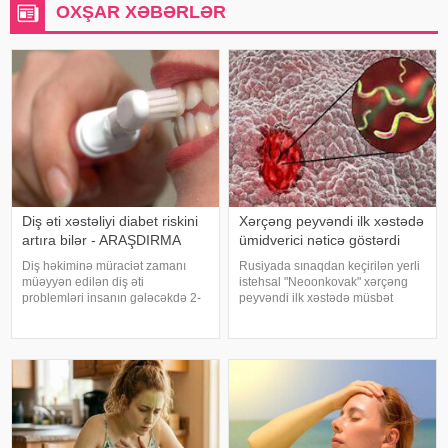
OXŞAR XƏBƏRLƏR
Diş əti xəstəliyi diabet riskini
Xərçəng peyvəndi ilk xəstədə
artıra bilər - ARAŞDIRMA
ümidverici nəticə göstərdi
Diş həkiminə müraciət zamanı
Rusiyada sınaqdan keçirilən yerli
müəyyən edilən diş əti
istehsal "Neoonkovak" xərçəng
problemləri insanın gələcəkdə 2-
peyvəndi ilk xəstədə müsbət
ci tip diabetə tutulma riski barədə
immunoloji reaksiya yaradıb.
də məlumat verə bilər. xəbər verir
xəbər verir ki, bu barədə
ki, "The Lancet Public
Rusiyanın Milli Elmi-Tədqiqat
Health" jurnalında dərc olunan v
Epidemiologiya və Mikrobiologiya
Mərkəzini