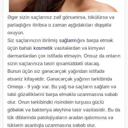
Əgər sizin saçlarınız zəif görsənirsə, tökülürsə və
parlaqlığını itiribsə o zaman aşğıdakıları diqqətlə
oxuyun.
Siz saçlarınızın itirilmiş
sağlam
lığını bərpa etmək
üçün bahalı
kosmetik
vasitələrdən və kimyəvi
dərmanlardan çox istifadə etməyin. Onsuz da onların
sizin saçlarınıza təsiri qısamüddətli olacaq.
Bunun üçün siz gənəcərçək yağından istifadə
etsəniz kifayətdir. Gənəcərçək yağının tərkibində
Omeqa - 9 yağı var. Bu yağ isə saçların sağlam və
təbii gözəlliklərini bərpa elməklə uzanmasına səbəb
olur. Onun tərkibindki risinolein turşusu güclü
göbələk və bakteriya əleyhinə təsir vasitəsidir. Bu da
tük diblərində patolojiyaların aradan qalxmsına və
tüklərin asanlıqla uzanmasına səbəb olur.