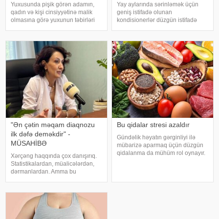
Yuxusunda pişik görən adamın,
Yay aylarında sərinləmək üçün
qadın və kişi cinsiyyətinə malik
geniş istifadə olunan
olmasına görə yuxunun təbirləri
kondisionerlər düzgün istifadə
dəyişir. Əgər bu yuxunu görən
edilmədikdə müxtəlif sağlamlıq
adam bir kişisə, bu kişinin normal
problemlərinə səbəb ola bilər.
həyatında diqqətsiz bir şəxsiyyətə
xəbər verir ki, ani temperatur
sahib olduğu, ətrafındak
dəyişiklikləri, quru hava və
baxımsız kondisionerlərd
"Ən çətin məqam diaqnozu
Bu qidalar stresi azaldır
ilk dəfə deməkdir" -
Gündəlik həyatın gərginliyi ilə
MÜSAHİBƏ
mübarizə aparmaq üçün düzgün
qidalanma da mühüm rol oynayır.
Xərçəng haqqında çox danışırıq.
axşam.az-a istinadən bildirir
Statistikalardan, müalicələrdən,
ki, orqanizmin kifayət qədər
dərmanlardan. Amma bu
vitamin və mineral alması stressin
xəstəliyin arxasında dayanan
təsirlərini azaltmağa kömək edə
insanlardan, onların
bilər
qorxularından, ümidlərindən,
yanlış bildiklərindən daha az
danışırıq. Elə buna gör