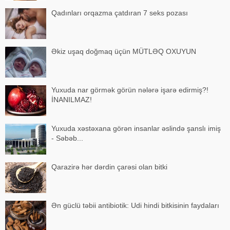
Qadınları orqazma çatdıran 7 seks pozası
Əkiz uşaq doğmaq üçün MÜTLƏQ OXUYUN
Yuxuda nar görmək görün nələrə işarə edirmiş?!
İNANILMAZ!
Yuxuda xəstəxana görən insanlar əslində şanslı imiş
- Səbəb...
Qarazirə hər dərdin çarəsi olan bitki
Ən güclü təbii antibiotik: Udi hindi bitkisinin faydaları