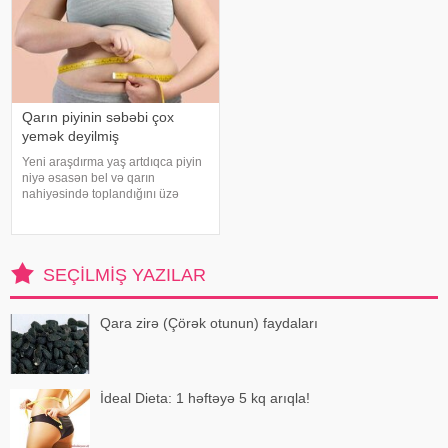
Qarın piyinin səbəbi çox
yemək deyilmiş
Yeni araşdırma yaş artdıqca piyin
niyə əsasən bel və qarın
nahiyəsində toplandığını üzə
çıxarıb. Bir çox insan yaşlandıqca
çəkisi demək olar ki, dəyişməsə
də, qarın nahiyəsinin böyüdüyünü
müşahidə edir. Bu isə təkcə esteti
SEÇILMIŞ YAZILAR
Qara zirə (Çörək otunun) faydaları
İdeal Dieta: 1 həftəyə 5 kq arıqla!