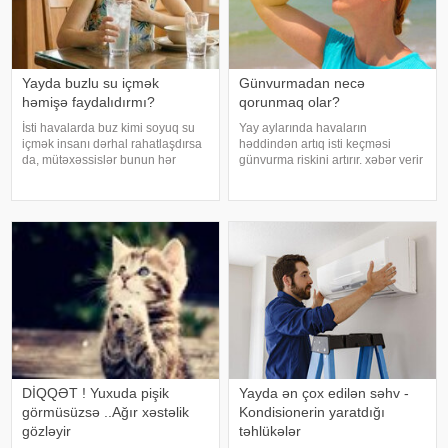
Yayda buzlu su içmək
Günvurmadan necə
həmişə faydalıdırmı?
qorunmaq olar?
İsti havalarda buz kimi soyuq su
Yay aylarında havaların
içmək insanı dərhal rahatlaşdırsa
həddindən artıq isti keçməsi
da, mütəxəssislər bunun hər
günvurma riskini artırır. xəbər verir
zaman ən yaxşı seçim olmadığını
ki, xüsusilə uşaqlar, yaşlılar,
bildirirlər. xəbər verir ki, çox soyuq
xroniki xəstəliyi olan şəxslər və
su susuzluq hissini tez azaldır və
açıq havada çalışanlar daha
insanın kifayət qədə
diqqətli olmalıdırlar.
Günvurmadan qorunma
DİQQƏT ! Yuxuda pişik
Yayda ən çox edilən səhv -
görmüsüzsə ..Ağır xəstəlik
Kondisionerin yaratdığı
gözləyir
təhlükələr