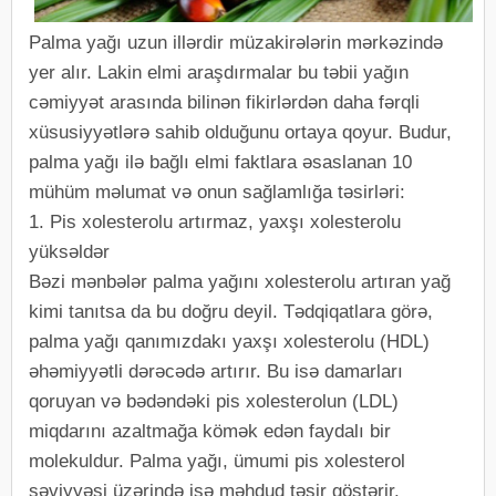
Palma yağı uzun illərdir müzakirələrin mərkəzində
yer alır. Lakin elmi araşdırmalar bu təbii yağın
cəmiyyət arasında bilinən fikirlərdən daha fərqli
xüsusiyyətlərə sahib olduğunu ortaya qoyur. Budur,
palma yağı ilə bağlı elmi faktlara əsaslanan 10
mühüm məlumat və onun sağlamlığa təsirləri:
1. Pis xolesterolu artırmaz, yaxşı xolesterolu
yüksəldər
Bəzi mənbələr palma yağını xolesterolu artıran yağ
kimi tanıtsa da bu doğru deyil. Tədqiqatlara görə,
palma yağı qanımızdakı yaxşı xolesterolu (HDL)
əhəmiyyətli dərəcədə artırır. Bu isə damarları
qoruyan və bədəndəki pis xolesterolun (LDL)
miqdarını azaltmağa kömək edən faydalı bir
molekuldur. Palma yağı, ümumi pis xolesterol
səviyyəsi üzərində isə məhdud təsir göstərir.