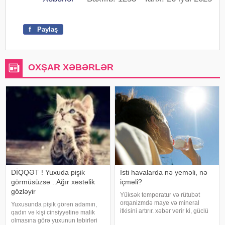
f
Paylaş
OXŞAR XƏBƏRLƏR
DİQQƏT ! Yuxuda pişik
İsti havalarda nə yeməli, nə
görmüsüzsə ..Ağır xəstəlik
içməli?
gözləyir
Yüksək temperatur və rütubət
orqanizmdə maye və mineral
Yuxusunda pişik görən adamın,
itkisini artırır. xəbər verir ki, güclü
qadın və kişi cinsiyyətinə malik
tərləmə nəticəsində yaranan su
olmasına görə yuxunun təbirləri