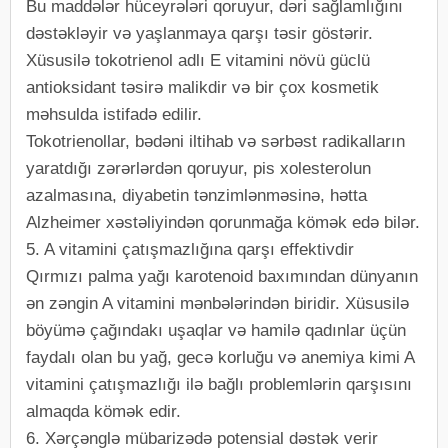
Bu maddələr hüceyrələri qoruyur, dəri sağlamlığını
dəstəkləyir və yaşlanmaya qarşı təsir göstərir.
Xüsusilə tokotrienol adlı E vitamini növü güclü
antioksidant təsirə malikdir və bir çox kosmetik
məhsulda istifadə edilir.
Tokotrienollar, bədəni iltihab və sərbəst radikalların
yaratdığı zərərlərdən qoruyur, pis xolesterolun
azalmasına, diyabetin tənzimlənməsinə, hətta
Alzheimer xəstəliyindən qorunmağa kömək edə bilər.
5. A vitamini çatışmazlığına qarşı effektivdir
Qırmızı palma yağı karotenoid baxımından dünyanın
ən zəngin A vitamini mənbələrindən biridir. Xüsusilə
böyümə çağındakı uşaqlar və hamilə qadınlar üçün
faydalı olan bu yağ, gecə korluğu və anemiya kimi A
vitamini çatışmazlığı ilə bağlı problemlərin qarşısını
almaqda kömək edir.
6. Xərçənglə mübarizədə potensial dəstək verir