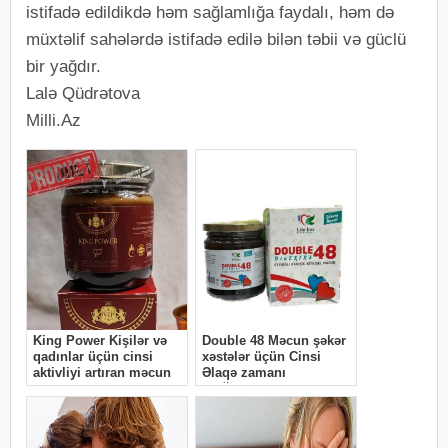
istifadə edildikdə həm sağlamlığa faydalı, həm də
müxtəlif sahələrdə istifadə edilə bilən təbii və güclü
bir yağdır.
Lalə Qüdrətova
Milli.Az