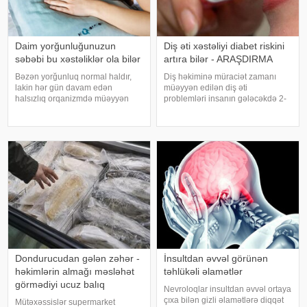
Daim yorğunluğunuzun
Diş əti xəstəliyi diabet riskini
səbəbi bu xəstəliklər ola bilər
artıra bilər - ARAŞDIRMA
Bəzən yorğunluq normal haldır,
Diş həkiminə müraciət zamanı
lakin hər gün davam edən
müəyyən edilən diş əti
halsızlıq orqanizmdə müəyyən
problemləri insanın gələcəkdə 2-
problemlərin əlaməti ola bilər.
ci tip diabetə tutulma riski barədə
xəbər verir ki, davamlı
də məlumat verə bilər. xəbər verir
yorğunluğun səbəbləri arasında
ki, "The Lancet Public
qan azlığı, qalxanabənzər vəz
Health" jurnalında dərc olunan v
xəstəlikləri, şəkərl
Dondurucudan gələn zəhər -
İnsultdan əvvəl görünən
həkimlərin almağı məsləhət
təhlükəli əlamətlər
görmədiyi ucuz balıq
Nevroloqlar insultdan əvvəl ortaya
çıxa bilən gizli əlamətlərə diqqət
Mütəxəssislər supermarket