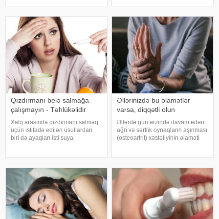
və mineral çatışmazlığı huşun
dəyişir. Əgər bu yuxunu görən
itirilməsinə, başgicəllənmə və
adam bir kişisə, bu kişinin normal
ürəkbulanma kimi hallara səbəb
həyatında diqqətsiz bir şəxsiyyətə
ol
sahib olduğu, ətrafındak
Qızdırmanı belə salmağa
Əllərinizdə bu əlamətlər
çalışmayın - Təhlükəlidir
varsa, diqqətli olun
Xalq arasında qızdırmanı salmaq
Əllərdə gün ərzində davam edən
üçün istifadə edilən üsullardan
ağrı və sərtlik oynaqların aşınması
biri də ayaqları isti suya
(osteoartrit) xəstəliyinin əlaməti
qoymaqdır. Lakin bu metod hər
ola bilər. Bu xəstəlik oynaqları
zaman faydalı hesab edilmir və
qoruyan qığırdağın zamanla
bəzi hallarda vəziyyəti daha da
nazilməsi və aşınması nəticəsində
ağırlaşdıra bilər. xəbər verir ki,
yaranır. xəbər verir ki
yüksə