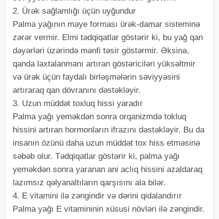
2. Ürək sağlamlığı üçün uyğundur
Palma yağının maye forması ürək-damar sisteminə
zərər vermir. Elmi tədqiqatlar göstərir ki, bu yağ qan
dəyərləri üzərində mənfi təsir göstərmir. Əksinə,
qanda laxtalanmanı artıran göstəriciləri yüksəltmir
və ürək üçün faydalı birləşmələrin səviyyəsini
artıraraq qan dövranını dəstəkləyir.
3. Uzun müddət toxluq hissi yaradır
Palma yağı yeməkdən sonra orqanizmdə tokluq
hissini artıran hormonların ifrazını dəstəkləyir. Bu da
insanın özünü daha uzun müddət tox hiss etməsinə
səbəb olur. Tədqiqatlar göstərir ki, palma yağı
yeməkdən sonra yaranan ani aclıq hissini azaldaraq
lazımsız qəlyanaltıların qarşısını ala bilər.
4. E vitamini ilə zəngindir və dərini qidalandırır
Palma yağı E vitamininin xüsusi növləri ilə zəngindir.