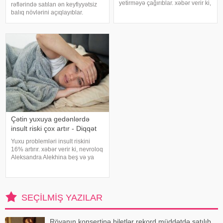
yetirməyə çağırıblar. xəbər verir ki,
rəflərində satılan ən keyfiyyətsiz
insult bəzi hallarda qəfil baş
balıq növlərini açıqlayıblar.
vermir və beyin günlər, hətta
Dondurulmuş balıq tez və faydalı
həftələr əvvəl müəyyən siqnallar
şam yeməyi üçün ideal seçim kimi
verə bilər. Lakin b
görünür. xarici mediaya istinadən
xəbər verir ki, supermarketlərdək
Çətin yuxuya gedənlərdə
insult riski çox artır - Diqqət
Yuxu problemləri insult riskini
16% artırır. xəbər verir ki, nevroloq
Aleksandra Alekhina beş və ya
daha çox yuxu pozğunluğu
simptomundan əziyyət çəkən
insanlarda insult riskinin ikiqat
artdığını deyib. İnsult ciddi və
SEÇILMIŞ YAZILAR
həyat
Röyanın konsertinə biletlər rekord müddətdə satılıb