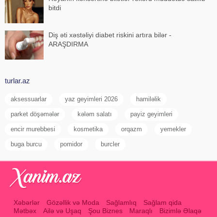
bitdi
Diş əti xəstəliyi diabet riskini artıra bilər -
ARAŞDIRMA
turlar.az
aksessuarlar
yaz geyimleri 2026
hamiləlik
parket döşəmələr
kələm salatı
payiz geyimleri
encir murebbesi
kosmetika
orqazm
yemekler
buga burcu
pomidor
burcler
Xəbərlər
Gözəllik və Moda
Sağlamlıq
Sağlam qida
Mətbəx
Ailə və Uşaq
Şou Biznes
Maraqlı
Bizimlə Əlaqə