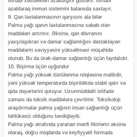
iltihabi xəstəlikləri azaltdığını göstərir. İltihabı
azaldaraq immun sistemini balansda saxlayır.
9. Qan laxtalanmasının qarşısını ala bilər
Palma yağı qanın laxtalanmasına səbəb olan
maddələri artırmır. Əksinə, qan dövranını
yaxşılaşdıran və damar sağlamlığını dəstəkləyən
maddələrin səviyyəsini yüksəltməsi müşahidə
olunub. Bu da ürək-damar sağlamlığı üçün faydalıdır.
10. Bişirmə üçün uyğundur
Palma yağı yüksək tüstülənmə nöqtəsinə malikdir,
yəni yüksək temperaturda bişirildikdə stabil qalır və
qida dəyərlərini qoruyur. Uzunmüddətli istifadə
zamanı da toksik maddələrə çevrilmir. Toksikoloji
araşdırmalar palma yağının insan sağlamlığı üçün
təhlükəsiz olduğunu təsdiqləyib.
Palma yağı ətrafında yaranan mənfi fikirlərin əksinə
olaraq, doğru miqdarda və keyfiyyətli formada