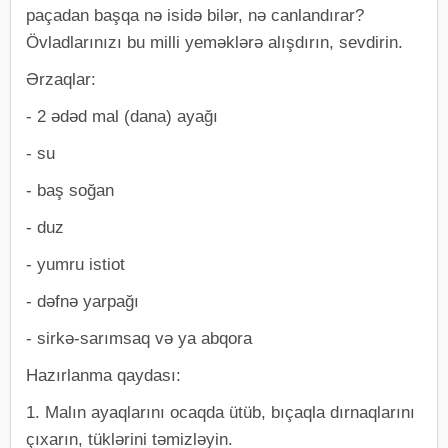
paçadan başqa nə isidə bilər, nə canlandırar?
Övladlarınızı bu milli yeməklərə alışdırın, sevdirin.
Ərzaqlar:
- 2 ədəd mal (dana) ayağı
- su
- baş soğan
- duz
- yumru istiot
- dəfnə yarpağı
- sirkə-sarımsaq və ya abqora
Hazırlanma qaydası:
1. Malın ayaqlarını ocaqda ütüb, bıçaqla dırnaqlarını
çıxarın, tüklərini təmizləyin.