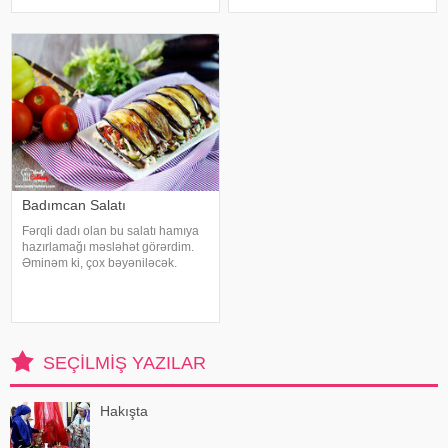
yerkökü. bir. nömrə. qırmızı bolqar
qr. Mərci - 120 q. Təzə bolqar
bibəri. bir. nömrə. kərəviz sapı. bir.
bibəri - 200 q. Zeytun yağı - 50 q.
nömrə. kabak. 2 -ci. filial
Kərə yağı - 50 q. Pomidor sousu -
400 q. Soyulmuş sarımsa
Badımcan Salatı
Fərqli dadı olan bu salatı hamıya
hazırlamağı məsləhət görərdim.
Əminəm ki, çox bəyəniləcək.
Lazım olan ərzaqlar:. 4-5 ədəd
orta boy badımcan. 3 ədəd
pomidor. 1-2 ədəd bibər. 250 qr
toyuq döş əti. keşniş. şüyüd. bitki
yağı
SEÇILMIŞ YAZILAR
Hakışta