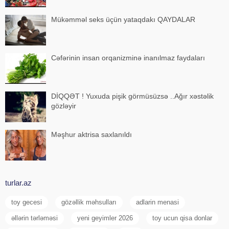
Mükəmməl seks üçün yataqdakı QAYDALAR
Cəfərinin insan orqanizminə inanılmaz faydaları
DİQQƏT ! Yuxuda pişik görmüsüzsə ..Ağır xəstəlik
gözləyir
Məşhur aktrisa saxlanıldı
turlar.az
toy gecesi
gözəllik məhsulları
adlarin menasi
əllərin tərləməsi
yeni geyimler 2026
toy ucun qisa donlar