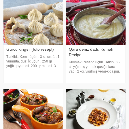
Qırmızı bibər tozu,. Ət otu,
Narıncı. təz
Gürcü xingəli (foto resept)
Qara dəniz dadı: Kumak
Recipe
Tərkibi:. Xəmir üçün:. 3 st. un. 1 . 1
yumurta. duz. İç üçün:. 250 qr
Kuymak Resepti üçün Tərkibi. 2 -
yağlı qoyun əti. 200 qr mal əti. 3
ci. yığılmış yemək qaşığı. kərə
baş soğan. Su. Qırmızı və qara
yağı. 2 -ci. yığılmış yemək qaşığı.
istiot. duz. Hazırlanması:. Ələnmiş
qarğıdalı unu. bir. su şüşəsi. Bu.
una ilıq su, yumurta, duz əlavə
(otaq temperaturunda). bir.
edib xəmir yoğrulu
Damğa. kəsmik. 1 çay fincanı.
Qaynar su. bir. çay qaşığı silin