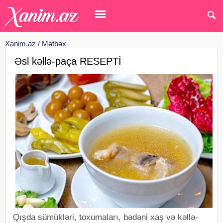
Xanim.az
/
Mətbəx
Əsl kəllə-paça RESEPTİ
Qışda sümükləri, toxumaları, bədəni xaş və kəllə-