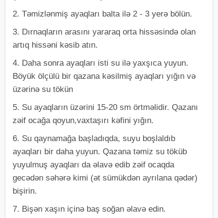
2. Təmizlənmiş ayaqları balta ilə 2 - 3 yerə bölün.
3. Dırnaqların arasını yararaq orta hissəsində olan
artıq hissəni kəsib atın.
4. Daha sonra ayaqları isti su ilə yaxşıca yuyun.
Böyük ölçülü bir qazana kəsilmiş ayaqları yığın və
üzərinə su tökün
5. Su ayaqların üzərini 15-20 sm örtməlidir. Qazanı
zəif ocağa qoyun,vaxtaşırı kəfini yığın.
6. Su qaynamağa başladıqda, suyu boşlaldıb
ayaqları bir daha yuyun. Qazana təmiz su töküb
yuyulmuş ayaqları da əlavə edib zəif ocaqda
gecədən səhərə kimi (ət sümükdən ayrılana qədər)
bişirin.
7. Bişən xaşın içinə baş soğan əlavə edin.