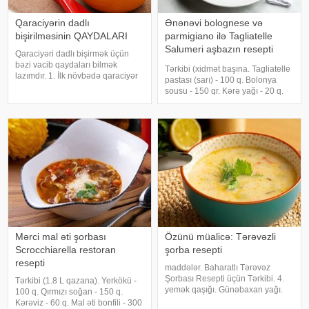
Qaraciyərin dadlı
Ənənəvi bolognese və
bişirilməsinin QAYDALARI
parmigiano ilə Tagliatelle
Salumeri aşbazın resepti
Qaraciyəri dadlı bişirmək üçün
Casale Luciano
bəzi vacib qaydaları bilmək
Tərkibi (xidmət başına. Tagliatelle
lazımdır. 1. İlk növbədə qaraciyər
pastası (sarı) - 100 q. Bolonya
təzə olmalıdır. Yaxşı qaraciyər
sousu - 150 qr. Kərə yağı - 20 q.
yumşaq, elastik, nəm və parlaq
Əlavə zeytun yağı - 10 q.
olur. Qaraciyərin üzərində qan
Parmesan pendir - 10 q. Yeməli
laxtaları, yaşıl ləkələr olmamalıdır
duz - 0,2 q. Qara bibər qarğıdalı -
1 q. Toyuq suyu - 150 ml
Mərci mal əti şorbası
Özünü müalicə: Tərəvəzli
Scrocchiarella restoran
şorba resepti
resepti
maddələr. Baharatlı Tərəvəz
Şorbası Resepti üçün Tərkibi. 4.
Tərkibi (1.8 L qazana). Yerkökü -
yemək qaşığı. Günəbaxan yağı.
100 q. Qırmızı soğan - 150 q.
bir. nömrə. soğan. 2 -ci. nömrə.
Kərəviz - 60 q. Mal əti bonfili - 300