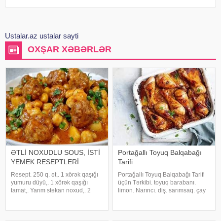
Ustalar.az ustalar sayti
OXŞAR XƏBƏRLƏR
ƏTLİ NOXUDLU SOUS, İSTİ
Portağallı Toyuq Balqabağı
YEMEK RESEPTLERİ
Tarifi
Resept. 250 q. ət,. 1 xörək qaşığı
Portağallı Toyuq Balqabağı Tarifi
yumuru düyü,. 1 xörək qaşığı
üçün Tərkibi. toyuq barabanı.
tamat,. Yarım stəkan noxud,. 2
limon. Narıncı. diş. sarımsaq. çay
ədəd soğan,. 2 ədəd kartof.
qaşığı. duz. bir. çay qaşığı. qara
Sarıkök,. 1 diş sarımsaq,. 1 xörək
istiot. bir. çay qaşığı. zerdeçal. bir.
qaşığı un,. 4-5 xörək qaşığı su,.
desert qaşığı. yer qırmızı bibər.