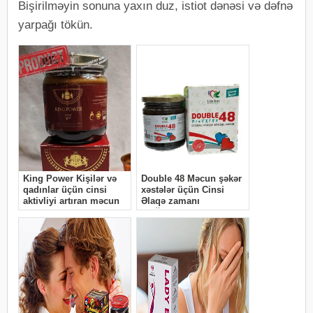
Bişirilməyin sonuna yaxın duz, istiot dənəsi və dəfnə
yarpağı tökün.