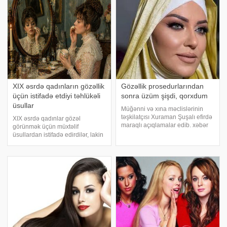
istifadə etdiyi bu canlı göbələk
istifadə etdiyi bu canlı göbələk
növü, əslində dəri üçün
növü, əslində dəri üçün
əvəzedilməz bi
əvəzedilməz bi
XIX əsrdə qadınların gözəllik
Gözəllik prosedurlarından
üçün istifadə etdiyi təhlükəli
sonra üzüm şişdi, qorxdum
üsullar
Müğənni və xına məclislərinin
təşkilatçısı Xuraman Şuşalı efirdə
XIX əsrdə qadınlar gözəl
maraqlı açıqlamalar edib. xəbər
görünmək üçün müxtəlif
verir ki, "Qonaqcanlı" verilişinə
üsullardan istifadə edirdilər, lakin
qatılan sənətçi estetik əməliyyat
həmin dövrdə kosmetikanın
və kosmetoloji prosedurlara
tərkibi bu günlə müqayisədə xeyli
münasibət bildirib
təhlükəli idi. Elmi biliklərin kifayət
qədər inkişaf etməməsi
səbəbindən bi