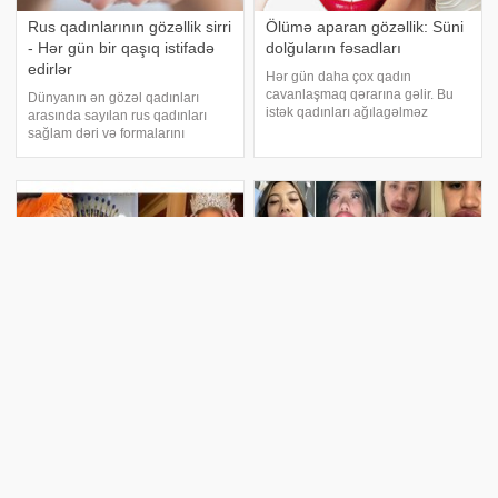
Rus qadınlarının gözəllik sirri
Ölümə aparan gözəllik: Süni
- Hər gün bir qaşıq istifadə
dolğuların fəsadları
edirlər
Hər gün daha çox qadın
cavanlaşmaq qərarına gəlir. Bu
Dünyanın ən gözəl qadınları
istək qadınları ağılagəlməz
arasında sayılan rus qadınları
üsullar və riskli əməliyyatlar
sağlam dəri və formalarını
həyata keçirməyə sövq edir.
əsasən genetik irsə borcludurlar,
Cavanlaşdırmanın xüsusilə
baxmayaraq ki, onların həyat tərzi
inyeksiya üsulları getdikcə daha
də bu vəziyyətdə böyük rol
çox populyarlıq qazanıb
oynayır. xəbər verir ki, Rusiyanın
soyu
51 yaşlı Əməkdar artist
Anatomiya ilə tərs mütənasib
Azərbaycanı gözəllik
GÖZƏLLİK…
yarışmasında təmsil edəcək
İnsan anatomiyası onun zahiri
görünüşünü, orqanizmin
Əməkdar artist Naina İbrahimova
quruluşunu, formasını və onu
Azərbaycanı Misirdə keçiriləcək
təşkil edən toxumaların,
"Beauty queen of the universe"
orqanların bir-biri ilə və eyni
beynəlxalq gözəllik yarışında