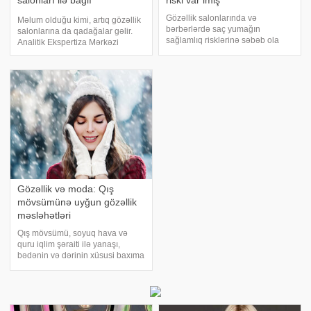
salonları ilə bağlı
riski var imiş
XƏBƏRDARLIQ
Gözəllik salonlarında və
Məlum olduğu kimi, artıq gözəllik
bərbərlərdə saç yumağın
salonlarına da qadağalar gəlir.
sağlamlıq risklərinə səbəb ola
Analitik Ekspertiza Mərkəzi
biləcəyi açıqlanıb. e- -a istinadən
məlumat yayaraq bildirib ki, tibbi
xəbər verir ki, Westminster
kosmetologiyaya cərrahi
Universitetindən nevroloq Maria
müdaxilələr istisna olmaqla
Aşioti, "gözəllik salonu insult
(plastik cərrahiyyəyə aid
sindromu"
olduğundan) konservati
Gözəllik və moda: Qış
mövsümünə uyğun gözəllik
məsləhətləri
Qış mövsümü, soyuq hava və
quru iqlim şəraiti ilə yanaşı,
bədənin və dərinin xüsusi baxıma
ehtiyacı olduğu bir dövrdür. Bu
mövsümdə qadınlar üçün gözəllik
rutinini doğru qurmaq, həm fiziki
baxım, həm də sağlamlıq