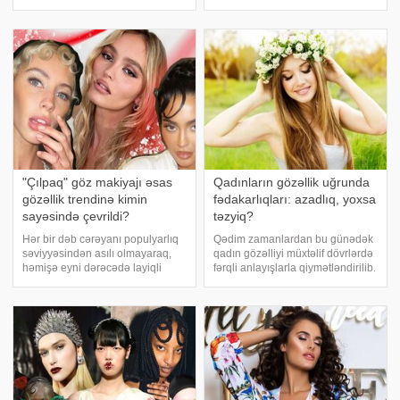
sağlamlıq üçün risklər daşıyır.
Krallığı qazaxıstanlı qadın təmsil
xəbər verir ki, mütəxəssislər
edəcək. xarici mətbuata istinadən
xüsusilə gel dırnaqlarında istifadə
xəbər verir ki, Zaure
olunan TPO (Trimetilbenzoil
Muxamadieva Londonda keçirilə
Difenilfosfi
"Çılpaq" göz makiyajı əsas
Qadınların gözəllik uğrunda
gözəllik trendinə kimin
fədakarlıqları: azadlıq, yoxsa
sayəsində çevrildi?
təzyiq?
Hər bir dəb cərəyanı populyarlıq
Qədim zamanlardan bu günədək
səviyyəsindən asılı olmayaraq,
qadın gözəlliyi müxtəlif dövrlərdə
həmişə eyni dərəcədə layiqli
fərqli anlayışlarla qiymətləndirilib.
alternativə ehtiyac duyur.
Zaman keçdikcə dəyişən gözəllik
Məsələn, təkcə milyonlarla TikTok
standartları qadınların öz
istifadəçisinin yox, Heyli Biberin
bədənlərinə, zahiri görünüşlərinə
də sınadığı sensasion latte
və şəxsi seçimlərinə münasibətin
makiyajı