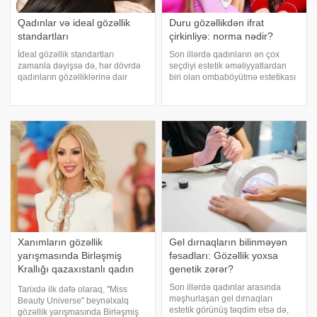
Qadınlar və ideal gözəllik
Duru gözəllikdən ifrat
standartları
çirkinliyə: norma nədir?
İdeal gözəllik standartları
Son illərdə qadınların ən çox
zamanla dəyişsə də, hər dövrdə
seçdiyi estetik əməliyyatlardan
qadınların gözəlliklərinə dair
biri olan ombaböyütmə estetikası
müəyyən gözləntilər mövcud
ilə bağlı çox müzakirələr aparılır.
olub. Bu gözləntilər, cəmiyyətin
Səbəbi də sadədir – qəribə
və mədəniyyətin tələbləri, media
bədən quruluşuna malik, sinəsi
təsiri və sosial strukturların
irəli, arxası geri, əyri görünüşl
yaratdığ
Xanımların gözəllik
Gel dırnaqların bilinməyən
yarışmasında Birləşmiş
fəsadları: Gözəllik yoxsa
Krallığı qazaxıstanlı qadın
genetik zərər?
təmsil edəcək - FOTO
Son illərdə qadınlar arasında
Tarixdə ilk dəfə olaraq, "Miss
məşhurlaşan gel dırnaqları
Beauty Universe" beynəlxalq
estetik görünüş təqdim etsə də,
gözəllik yarışmasında Birləşmiş