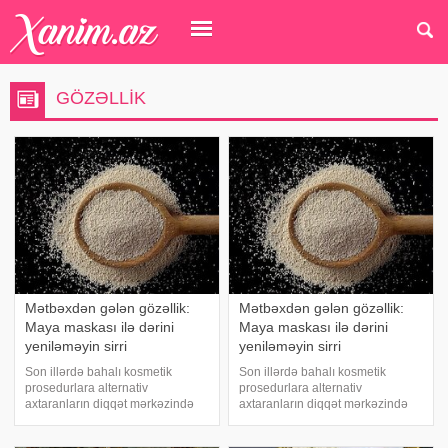
GÖZƏLLIK
Mətbəxdən gələn gözəllik:
Mətbəxdən gələn gözəllik:
Maya maskası ilə dərini
Maya maskası ilə dərini
yeniləməyin sirri
yeniləməyin sirri
Son illərdə bahalı kosmetik
Son illərdə bahalı kosmetik
prosedurlara alternativ
prosedurlara alternativ
axtaranların diqqət mərkəzində
axtaranların diqqət mərkəzində
olan bir vasitə var: Maya. Bir çox
olan bir vasitə var: Maya. Bir çox
insanın sadəcə xəmir işlərində
insanın sadəcə xəmir işlərində