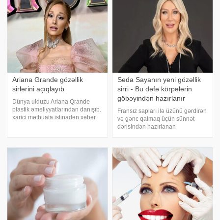
baxımında
Ariana Grande gözəllik
Seda Sayanın yeni gözəllik
sirlərini açıqlayıb
sirri - Bu dəfə körpələrin
göbəyindən hazırlanır
Dünya ulduzu Ariana Qrande
plastik əməliyyatlarından danışıb.
Fransız sapları ilə üzünü gərdirən
xarici mətbuata istinadən xəbər
və gənc qalmaq üçün sünnət
verir ki, o, 4 ildir üzündə heç bir
dərisindən hazırlanan
prosedur etdirmədiyini bildirib.
preparatlardan istifadə edən
"Mən sizə həqiqəti deyirəm. Bir
Seda Sayan daha bir gözəllik
gözəllik brendinin sahib
sirrini açıqlayıb. Türkiyə
mətbuatına istinadən xəbər verir
ki, onun açıqladığ