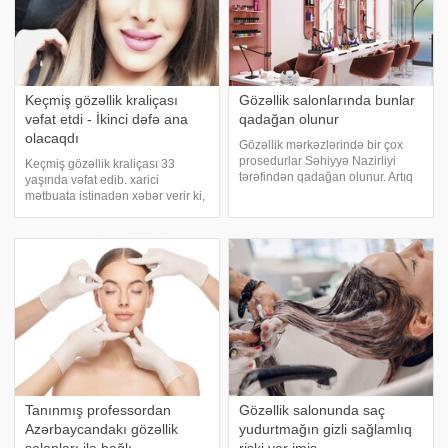
Keçmiş gözəllik kraliçası
Gözəllik salonlarında bunlar
vəfat etdi - İkinci dəfə ana
qadağan olunur
olacaqdı
Gözəllik mərkəzlərində bir çox
prosedurlar Səhiyyə Nazirliyi
Keçmiş gözəllik kraliçası 33
tərəfindən qadağan olunur. Artıq
yaşında vəfat edib. xarici
bununla bağlı xəbərdarlıq da
mətbuata istinadən xəbər verir ki,
edilib. Xəzər TV-yə istinadən
ikinci övladına hamilə olan 33
bildirir ki, tibbi kosmetologiyaya,
yaşlı suriyalı aktrisa virus
cərrahi müdaxilələr istisna
infeksiyasından müalicə aldığı
olmaqla
xəstəxanada dünyasını dəyişib.
Yanvar ayında
Tanınmış professordan
Gözəllik salonunda saç
Azərbaycandakı gözəllik
yudurtmağın gizli sağlamlıq