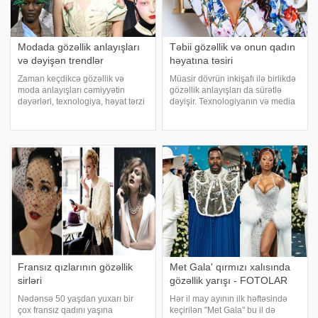
Modada gözəllik anlayışları
Təbii gözəllik və onun qadın
və dəyişən trendlər
həyatına təsiri
Zaman keçdikcə gözəllik və
Müasir dövrün inkişafı ilə birlikdə
moda anlayışları cəmiyyətin
gözəllik anlayışları da sürətlə
dəyərləri, texnologiya, həyat tərzi
dəyişir. Texnologiyanın və media
və sosial baxışlarla paralel
vasitələrinin təsiri altında, gözəllik
şəkildə dəyişir. 2025-ci ilin avqust
standartları da daha çox süni
ayı etibarilə moda və gözəllik
tələblərə əsaslanmağa başlayıb.
sahəsində müşahidə edilən
Lakin, son zamanla
trendlə
Fransız qızlarının gözəllik
Met Gala' qırmızı xalısında
sirləri
gözəllik yarışı - FOTOLAR
Nədənsə 50 yaşdan yuxarı bir
Hər il may ayının ilk həftəsində
çox fransız qadını yaşına
keçirilən "Met Gala" bu il də