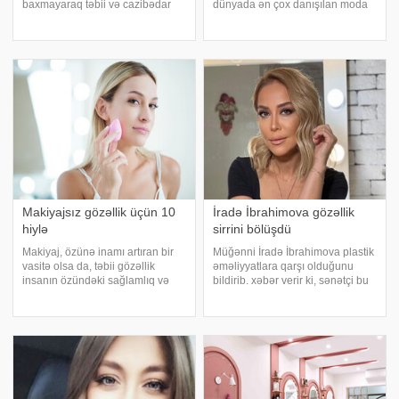
baxmayaraq təbii və cazibədar
dünyada ən çox danışılan moda
görünməyi bacarır. Maraqlısı
nümayişi olub. xarici mətbuata
budur ki, bu görünüş üçün çox da
istinadən xəbər verir ki, Nyu-
səy göstərmirmiş kimi görünürlər.
Yorkdakı "Metropolitan İncəsənət
Bunun arxasında isə illərlə
Muzeyi"nin təşki
formalaşmı
Makiyajsız gözəllik üçün 10
İradə İbrahimova gözəllik
hiylə
sirrini bölüşdü
Makiyaj, özünə inamı artıran bir
Müğənni İradə İbrahimova plastik
vasitə olsa da, təbii gözəllik
əməliyyatlara qarşı olduğunu
insanın özündəki sağlamlıq və
bildirib. xəbər verir ki, sənətçi bu
düzgün həyat tərzinin nəticəsidir.
barədə qonaq olduğu
Makiyasız gözəlliyinizi önə
"Qonaqcanlı" verilişində danışıb. .
çıxarmaq üçün aşağıdakı
Müğənni həkimlərin ona
tövsiyələrə əməl edin:. . Yaxşı
əməliyyat olmağı məsləhət
yuxu
bilmədiyin