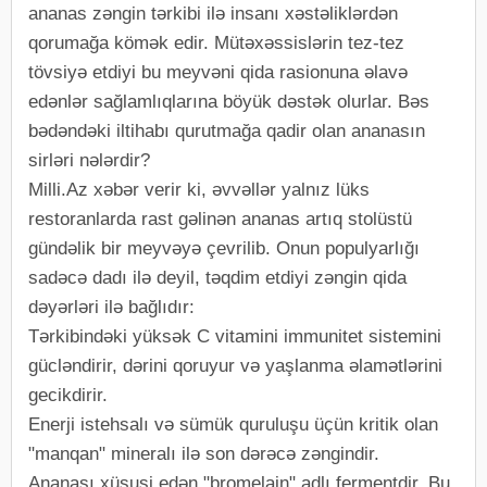
ananas zəngin tərkibi ilə insanı xəstəliklərdən
qorumağa kömək edir. Mütəxəssislərin tez-tez
tövsiyə etdiyi bu meyvəni qida rasionuna əlavə
edənlər sağlamlıqlarına böyük dəstək olurlar. Bəs
bədəndəki iltihabı qurutmağa qadir olan ananasın
sirləri nələrdir?
Milli.Az xəbər verir ki, əvvəllər yalnız lüks
restoranlarda rast gəlinən ananas artıq stolüstü
gündəlik bir meyvəyə çevrilib. Onun populyarlığı
sadəcə dadı ilə deyil, təqdim etdiyi zəngin qida
dəyərləri ilə bağlıdır:
Tərkibindəki yüksək C vitamini immunitet sistemini
gücləndirir, dərini qoruyur və yaşlanma əlamətlərini
gecikdirir.
Enerji istehsalı və sümük quruluşu üçün kritik olan
"manqan" mineralı ilə son dərəcə zəngindir.
Ananası xüsusi edən "bromelain" adlı fermentdir. Bu