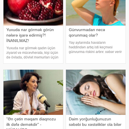
Yuxuda nar görmək görün
Günvurmadan necə
nələrə işarə edirmiş?!
qorunmaq olar?
İNANILMAZ!
Yay aylarında havaların
həddindən artıq isti keçməsi
Yuxuda nar görmək qadın üçün
günvurma riskini artırır. xəbər verir
ziyarət və mücevherata, kişi üçün
ki, xüsusilə uşaqlar, yaşlılar,
də övlada, dövlət məmurları üçün
xroniki xəstəliyi olan şəxslər və
terfie, zabitlər üçün əmrlərinin
açıq havada çalışanlar daha
keçməsinə, kəndli üçün oktyabr
diqqətli olmalıdırlar.
bərəkətinə, tacir üçün çox quru,
Günvurmadan qorunma
xalq üçün yaxşı bir idarəy
"Ən çətin məqam diaqnozu
Daim yorğunluğunuzun
ilk dəfə deməkdir" -
səbəbi bu xəstəliklər ola bilər