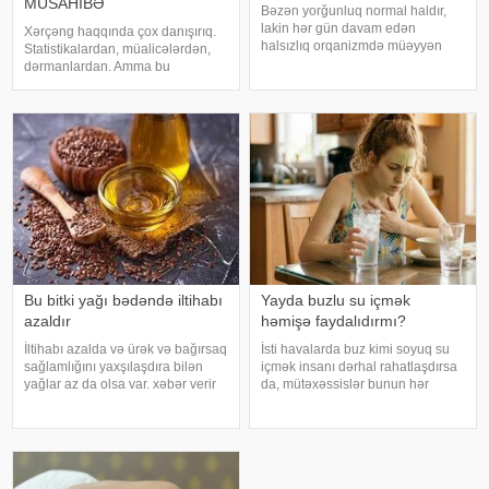
MÜSAHİBƏ
Bəzən yorğunluq normal haldır,
lakin hər gün davam edən
Xərçəng haqqında çox danışırıq.
halsızlıq orqanizmdə müəyyən
Statistikalardan, müalicələrdən,
problemlərin əlaməti ola bilər.
dərmanlardan. Amma bu
xəbər verir ki, davamlı
xəstəliyin arxasında dayanan
yorğunluğun səbəbləri arasında
insanlardan, onların
qan azlığı, qalxanabənzər vəz
qorxularından, ümidlərindən,
xəstəlikləri, şəkərl
yanlış bildiklərindən daha az
danışırıq. Elə buna gör
Bu bitki yağı bədəndə iltihabı
Yayda buzlu su içmək
azaldır
həmişə faydalıdırmı?
İltihabı azalda və ürək və bağırsaq
İsti havalarda buz kimi soyuq su
sağlamlığını yaxşılaşdıra bilən
içmək insanı dərhal rahatlaşdırsa
yağlar az da olsa var. xəbər verir
da, mütəxəssislər bunun hər
ki, kətan yağı ənənəvi olaraq
zaman ən yaxşı seçim olmadığını
işlədici və yara sağalması üçün
bildirirlər. xəbər verir ki, çox soyuq
istifadə edilən üyüdülmüş və
su susuzluq hissini tez azaldır və
preslənmiş kətan toxumlarında
insanın kifayət qədə