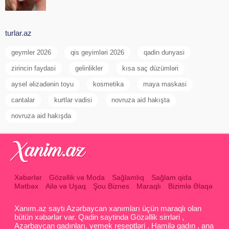
turlar.az
geymler 2026
qis geyimləri 2026
qadin dunyasi
zirincin faydasi
gelinlikler
kısa saç düzümləri
aysel əlizadənin toyu
kosmetika
maya maskasi
cantalar
kurtlar vadisi
novruza aid hakışta
novruza aid hakışda
Xəbərlər
Gözəllik və Moda
Sağlamlıq
Sağlam qida
Mətbəx
Ailə və Uşaq
Şou Biznes
Maraqlı
Bizimlə Əlaqə
Xanım.az saytı Azərbaycan xanımları üçün maraqlı olan
bütün xəbərlər var. Qadin saytinda Gözəllik sirrləri ,
Azərbaycan qadınları, yemek reseptləri , Hamilə qadın , ana