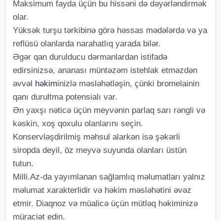
Maksimum fayda üçün bu hissəni də dəyərləndirmək
olar.
Yüksək turşu tərkibinə görə həssas mədələrdə və ya
reflüsü olanlarda narahatlıq yarada bilər.
Əgər qan durulducu dərmanlardan istifadə
edirsinizsə, ananası müntəzəm istehlak etməzdən
əvvəl
həkim
inizlə məsləhətləşin, çünki bromelainin
qanı durultma potensialı var.
Ən yaxşı nəticə üçün meyvənin parlaq sarı rəngli və
kəskin, xoş qoxulu olanlarını seçin.
Konservləşdirilmiş məhsul alarkən isə şəkərli
siropda deyil, öz meyvə suyunda olanları üstün
tutun.
Milli.Az-da yayımlanan sağlamlıq məlumatları yalnız
məlumat xarakterlidir və həkim məsləhətini əvəz
etmir. Diaqnoz və müalicə üçün mütləq həkiminizə
müraciət edin.