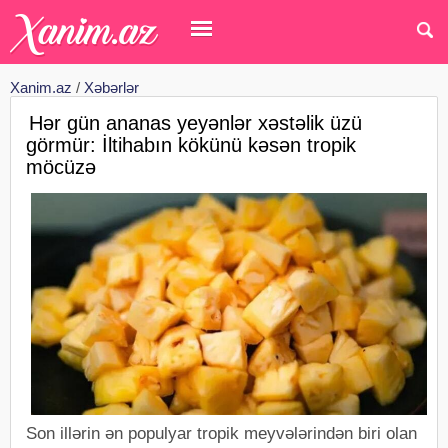
Xanim.az
/
Xəbərlər
Hər gün ananas yeyənlər xəstəlik üzü
görmür: İltihabın kökünü kəsən tropik
möcüzə
Son illərin ən populyar tropik meyvələrindən biri olan