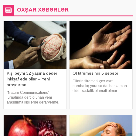
OXŞAR XƏBƏRLƏR
Kişi beyni 32 yaşına qədər
Əl titrəməsinin 5 səbəbi
inkişaf edə bilər – Yeni
Əllərin titrəməsi çox vaxt
araşdırma
narahatlıq yaratsa da, hər zaman
ciddi xəstəlik əlaməti olmur.
"Nature Communications"
Mütəxəssislərin sözlərinə görə,
jurnalında dərc olunan yeni
bəzi hallarda bu vəziyyət gündəlik
araşdırma kişilərdə qərarvermə,
faktorlarla bağlı olur və aradan
impulsların idarə olunması və risk
qalxa bilər. Fransız mətbuatın
qiymətləndirilməsinə cavabdeh
olan beyin nahiyələrinin orta
hesabla 32 yaşına qədər inkişa