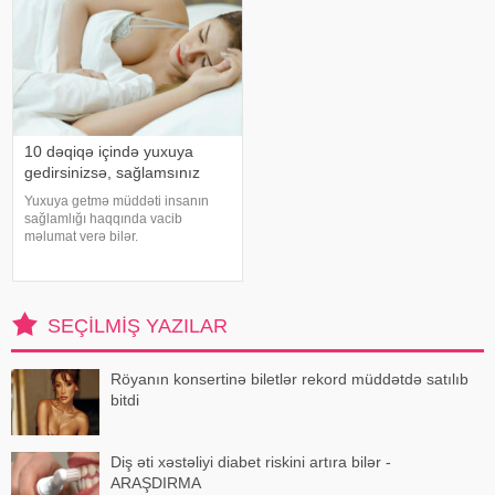
10 dəqiqə içində yuxuya
gedirsinizsə, sağlamsınız
Yuxuya getmə müddəti insanın
sağlamlığı haqqında vacib
məlumat verə bilər.
Mütəxəssislərin fikrincə, ideal vaxt
10-20 dəqiqədir. xəbər verir ki,
davranış yönümlü yuxu təbabəti
üzrə mütəxəssis Mişel Drerupun
SEÇILMIŞ YAZILAR
sözlərinə görə
Röyanın konsertinə biletlər rekord müddətdə satılıb
bitdi
Diş əti xəstəliyi diabet riskini artıra bilər -
ARAŞDIRMA