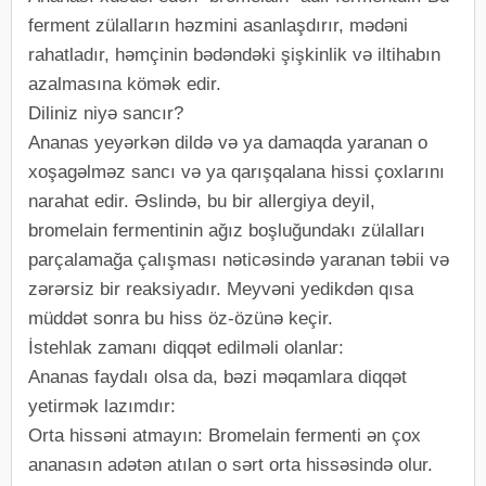
ferment zülalların həzmini asanlaşdırır, mədəni
rahatladır, həmçinin bədəndəki şişkinlik və iltihabın
azalmasına kömək edir.
Diliniz niyə sancır?
Ananas yeyərkən dildə və ya damaqda yaranan o
xoşagəlməz sancı və ya qarışqalana hissi çoxlarını
narahat edir. Əslində, bu bir allergiya deyil,
bromelain fermentinin ağız boşluğundakı zülalları
parçalamağa çalışması nəticəsində yaranan təbii və
zərərsiz bir reaksiyadır. Meyvəni yedikdən qısa
müddət sonra bu hiss öz-özünə keçir.
İstehlak zamanı diqqət edilməli olanlar:
Ananas faydalı olsa da, bəzi məqamlara diqqət
yetirmək lazımdır:
Orta hissəni atmayın: Bromelain fermenti ən çox
ananasın adətən atılan o sərt orta hissəsində olur.