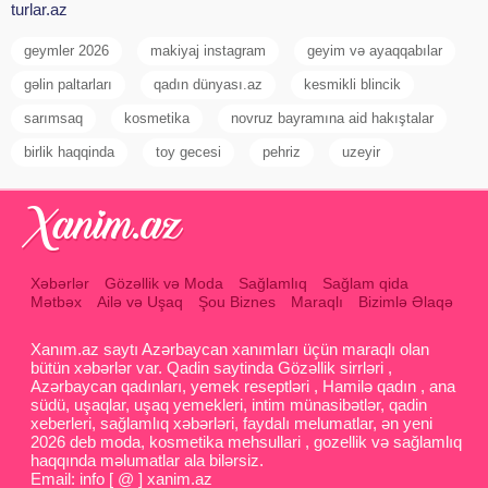
turlar.az
geymler 2026
makiyaj instagram
geyim və ayaqqabılar
gəlin paltarları
qadın dünyası.az
kesmikli blincik
sarımsaq
kosmetika
novruz bayramına aid hakıştalar
birlik haqqinda
toy gecesi
pehriz
uzeyir
Xəbərlər
Gözəllik və Moda
Sağlamlıq
Sağlam qida
Mətbəx
Ailə və Uşaq
Şou Biznes
Maraqlı
Bizimlə Əlaqə
Xanım.az saytı Azərbaycan xanımları üçün maraqlı olan
bütün xəbərlər var. Qadin saytinda Gözəllik sirrləri ,
Azərbaycan qadınları, yemek reseptləri , Hamilə qadın , ana
südü, uşaqlar, uşaq yemekleri, intim münasibətlər, qadin
xeberleri, sağlamlıq xəbərləri, faydalı melumatlar, ən yeni
2026 deb moda, kosmetika mehsullari , gozellik və sağlamlıq
haqqında məlumatlar ala bilərsiz.
Email: info [ @ ] xanim.az