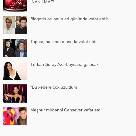
İNANILMAZ!
Blogerin əri onun ad günündə vəfat etdib
Toppuş bacı'nın atası da vəfat etdi
Türkan Şoray Azərbaycana gələcək
"Bu xəbərə çox üzüldüm
Məşhur müğənni Cansever vəfat etdi