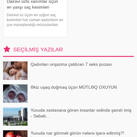
Dairəvi üzlü xanımlar üçün
ən yaxşı saç kəsimləri
Dairəvi üz üçün ən uyğun saç
kəsimləri hər zaman qadınların ən
çox maraqlandığı mövzulardan
biridir. Güzgüyə baxarkən
yanaqların daha dolğun
görünməsi bir çoxuna tanış hissdir
və çoxları üz formasını daha
SEÇILMIŞ YAZILAR
uzunsov və zəri
Qadınları orqazma çatdıran 7 seks pozası
Əkiz uşaq doğmaq üçün MÜTLƏQ OXUYUN
Yuxuda xəstəxana görən insanlar əslində şanslı imiş
- Səbəb...
Yuxuda nar görmək görün nələrə işarə edirmiş?!