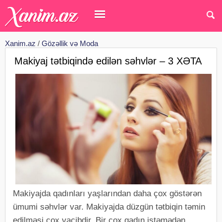
Xanim.az
/
Gözəllik və Moda
Makiyaj tətbiqində edilən səhvlər – 3 XƏTA
Makiyajda qadınları yaşlarından daha çox göstərən
ümumi səhvlər var. Makiyajda düzgün tətbiqin təmin
edilməsi çox vacibdir. Bir çox qadın istəmədən