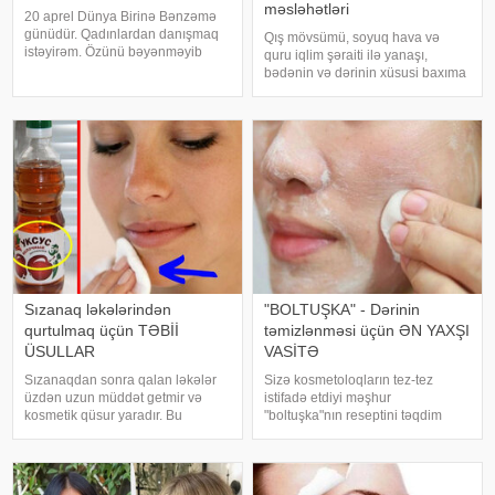
məsləhətləri
20 aprel Dünya Birinə Bənzəmə
günüdür. Qadınlardan danışmaq
Qış mövsümü, soyuq hava və
istəyirəm. Özünü bəyənməyib
quru iqlim şəraiti ilə yanaşı,
kiməsə oxşamağa çalışan
bədənin və dərinin xüsusi baxıma
qadınlardan. Birinə bənzəmək
ehtiyacı olduğu bir dövrdür. Bu
istəyərkən bir də baxdılar ki, bir-
mövsümdə qadınlar üçün gözəllik
birinə bənzəyirlər. Nə üçün? Mən
rutinini doğru qurmaq, həm fiziki
deyim, siz d
baxım, həm də sağlamlıq
baxımında
Sızanaq ləkələrindən
"BOLTUŞKA" - Dərinin
qurtulmaq üçün TƏBİİ
təmizlənməsi üçün ƏN YAXŞI
ÜSULLAR
VASİTƏ
Sızanaqdan sonra qalan ləkələr
Sizə kosmetoloqların tez-tez
üzdən uzun müddət getmir və
istifadə etdiyi məşhur
kosmetik qüsur yaradır. Bu
"boltuşka"nın reseptini təqdim
ləkələrdən qurtulmaq üçün sizə
edirik. Bu tanınmış vasitə
sadə üsulları təqdim edirik: . Xiyar.
sızanaqlarla mübarizədə çox
Xiyar hamar dəriyə sahib olmaq
effektlidir. Boltuşkanın reseptləri
üçün ən rahat vasitələrdən biridir
çoxdur, sizi bu reseptlərdən biri il