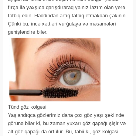
fırça ilə yaxşıca qarışdıraraq yalnız lazım olan yerə
tətbiq edin. Həddindən artıq tətbiq etməkdən çəkinin.
Çünki bu, incə xəttləri vurğulaya və məsamələri
genişləndirə bilər.
Tünd göz kölgəsi
Yaşlandıqca gözlərimiz daha çox göz yaşı şəklində
görünə bilər ki, bu zaman yuxarı göz qapağı şişir və
alt göz qapağı da örtülür. Bu, təbii ki, göz kölgəsi