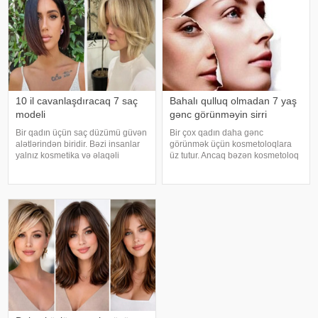
10 il cavanlaşdıracaq 7 saç
Bahalı qulluq olmadan 7 yaş
modeli
gənc görünməyin sirri
Bir qadın üçün saç düzümü güvən
Bir çox qadın daha gənc
alətlərindən biridir. Bəzi insanlar
görünmək üçün kosmetoloqlara
yalnız kosmetika və əlaqəli
üz tutur. Ancaq bəzən kosmetoloq
prosedurların görünüşünü
tərəfindən bahalı
"cavanlaşdırmağa" kömək edə
manipulyasiyalar istənilən
biləcəyinə inanırlar. Mütəxəssislər
nəticəni əldə etmir. Bir neçə sadə
deyirlər ki, düzgün saç düzüm
yolla daha gənc görünmək
mümkündür. Onlara əməl etsəniz