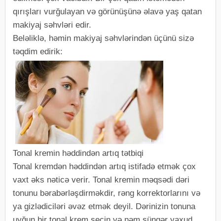
qırışları vurğulayan və görünüşünə əlavə yaş qatan
makiyaj səhvləri edir.
Beləliklə, həmin makiyaj səhvlərindən üçünü sizə
təqdim edirik:
Tonal kremin həddindən artıq tətbiqi
Tonal kremdən həddindən artıq istifadə etmək çox
vaxt əks nəticə verir. Tonal kremin məqsədi dəri
tonunu bərabərləşdirməkdir, rəng korrektorlarını və
ya gizlədiciləri əvəz etmək deyil. Dərinizin tonuna
uyğun bir tonal krem seçin və nəm süngər yaxud