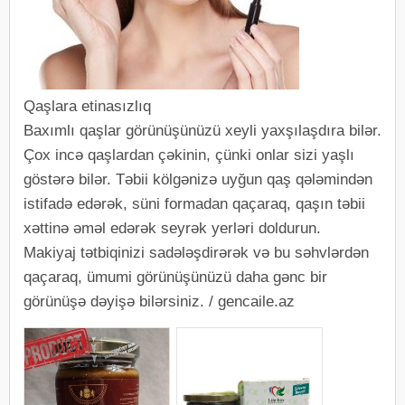
Qaşlara etinasızlıq
Baxımlı qaşlar görünüşünüzü xeyli yaxşılaşdıra bilər.
Çox incə qaşlardan çəkinin, çünki onlar sizi yaşlı
göstərə bilər. Təbii kölgənizə uyğun qaş qələmindən
istifadə edərək, süni formadan qaçaraq, qaşın təbii
xəttinə əməl edərək seyrək yerləri doldurun.
Makiyaj tətbiqinizi sadələşdirərək və bu səhvlərdən
qaçaraq, ümumi görünüşünüzü daha gənc bir
görünüşə dəyişə bilərsiniz. / gencaile.az