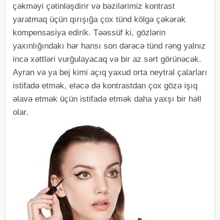
çəkməyi çətinləşdirir və bəzilərimiz kontrast
yaratmaq üçün qırışığa çox tünd kölgə çəkərək
kompensasiya edirik. Təəssüf ki, gözlərin
yaxınlığındakı hər hansı son dərəcə tünd rəng yalnız
incə xəttləri vurğulayacaq və bir az sərt görünəcək.
Ayran və ya bej kimi açıq yaxud orta neytral çalarları
istifadə etmək, eləcə də kontrastdan çox gözə işıq
əlavə etmək üçün istifadə etmək daha yaxşı bir həll
olar.