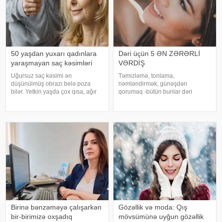
50 yaşdan yuxarı qadınlara
Dəri üçün 5 ƏN ZƏRƏRLİ
yaraşmayan saç kəsimləri
VƏRDİŞ
Uğursuz saç kəsimi ən
Təmizləmə, tonlama,
düşünülmüş obrazı belə poza
nəmləndirmək, günəşdən
bilər. Yetkin yaşda çox qısa, ağır
qorumaq -bütün bunlar dəri
və həcmiz (yəni yastı) saç
sağlamlığının qarantı demək deyil.
modellərindən uzaq durmaq
Bunun səbəbi, ən yaxşı dəri
tövsiyə olunur. Əvəzində düzgün
baxımdan da yan keçən bir neçə
seçilmiş saç düzümü təbii
pis vərdişin olmasıdır: . 1. Gecə
gözəlliyi vurğulayır və insanı
yatmadan əvvəl dərini
Birinə bənzəməyə çalışarkən
Gözəllik və moda: Qış
bir-birimizə oxşadıq
mövsümünə uyğun gözəllik