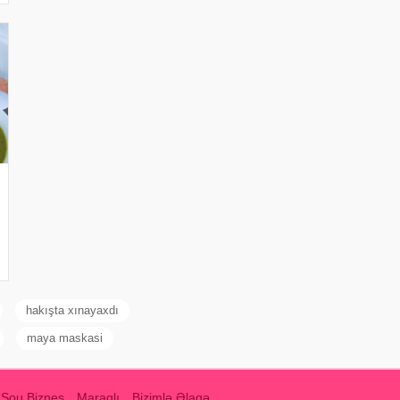
hakışta xınayaxdı
maya maskasi
Şou Biznes
Maraqlı
Bizimlə Əlaqə