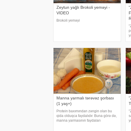
Zeytun yağlı Brokoli yeməyi -
"
VIDEO
F
Brokoli yeməyi
"
p
y
a
b
-
Manna yarmalı tərəvəz şorbası
"
(1 yaş+)
T
Protein baxımından zəngin olan bu
"
qida olduqca faydalıdır. Buna görə də,
s
manna yarmasının faydaları
y
sadalandıqda, tərkibində olan yüksək
b
protein quruluşu həmişə əsas olaraq,
-