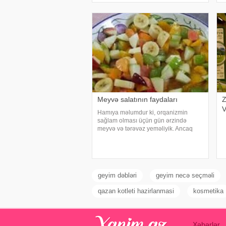
qeyd olunur. Əlavə olaraq, tərkibindəki
k
karbohidratı
Meyvə salatının faydaları
Z
Hamıya məlumdur ki, orqanizmin
sağlam olması üçün gün ərzində
meyvə və tərəvəz yeməliyik. Ancaq
bəzən tək bir meyvə yeyərək
kifayətlənirik. Buna görə də,
mütəxəssislər meyvələrin salat
formasında yeyilməli olduğunu
bildirirlər
geyim dəbləri
geyim necə seçməli
qazan kotleti hazirlanmasi
kosmetika
Xəbərlər