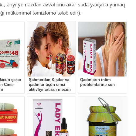
 ki, əriyi yeməzdən əvvəl onu axar suda yaxşıca yumaq
ğı mükəmməl təmizləmə tələb edir).