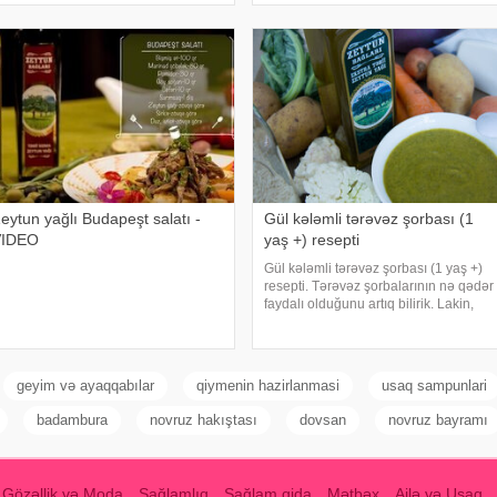
onserv göbələk. -
eytun yağlı Budapeşt salatı -
Gül kələmli tərəvəz şorbası (1
VIDEO
yaş +) resepti
Gül kələmli tərəvəz şorbası (1 yaş +)
resepti. Tərəvəz şorbalarının nə qədər
faydalı olduğunu artıq bilirik. Lakin,
burada olan gül kələminin brokoli kimi
nə qədər zəngin bir vitamin deposu
olduğunu da unutmamalıyıq.
Gülkələm
geyim və ayaqqabılar
qiymenin hazirlanmasi
usaq sampunlari
badambura
novruz hakıştası
dovsan
novruz bayramı
Gözəllik və Moda
Sağlamlıq
Sağlam qida
Mətbəx
Ailə və Uşaq