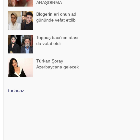
ARAŞDIRMA
Blogerin əri onun ad
günündə vəfat etdib
Toppuş bacı'nın atası
da vəfat etdi
Türkan Şoray
Azərbaycana gələcək
turlar.az