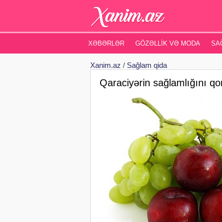
XƏBƏRLƏR
GÖZƏLLIK VƏ MODA
SA
Xanim.az
/
Sağlam qida
Qaraciyərin sağlamlığını q