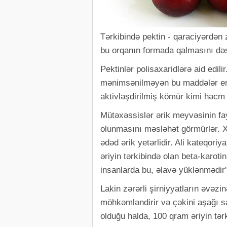
Tərkibində pektin - qaraciyərdən 
bu orqanın formada qalmasını dəs
Pektinlər polisaxaridlərə aid edil
mənimsənilməyən bu maddələr ente
aktivləşdirilmiş kömür kimi həcm 
Mütəxəssislər ərik meyvəsinin fay
olunmasını məsləhət görmürlər. 
ədəd ərik yetərlidir. Ali kateqoriya
əriyin tərkibində olan beta-karoti
insanlarda bu, əlavə yüklənmədir"
Lakin zərərli şirniyyatların əvəzi
möhkəmləndirir və çəkini aşağı sa
olduğu halda, 100 qram əriyin tərk