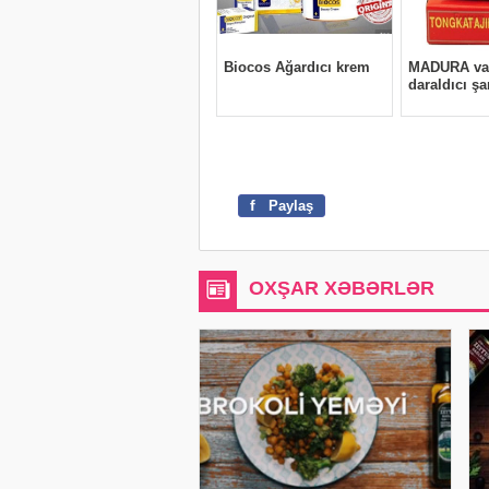
f
Paylaş
OXŞAR XƏBƏRLƏR