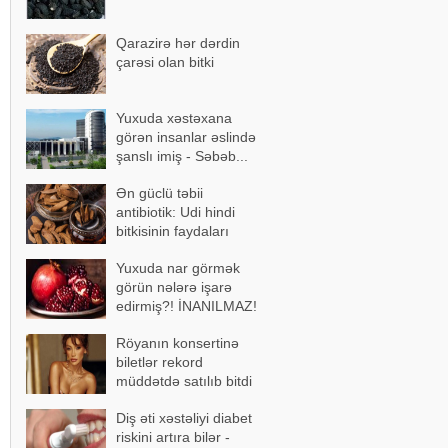
Qarazirə hər dərdin
çarəsi olan bitki
Yuxuda xəstəxana
görən insanlar əslində
şanslı imiş - Səbəb...
Ən güclü təbii
antibiotik: Udi hindi
bitkisinin faydaları
Yuxuda nar görmək
görün nələrə işarə
edirmiş?! İNANILMAZ!
Röyanın konsertinə
biletlər rekord
müddətdə satılıb bitdi
Diş əti xəstəliyi diabet
riskini artıra bilər -