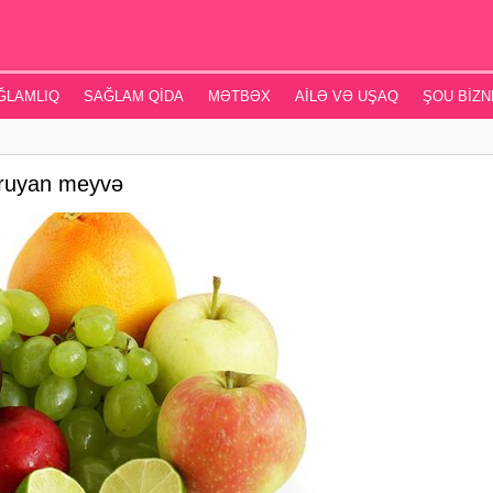
ĞLAMLIQ
SAĞLAM QIDA
MƏTBƏX
AILƏ VƏ UŞAQ
ŞOU BIZN
oruyan meyvə