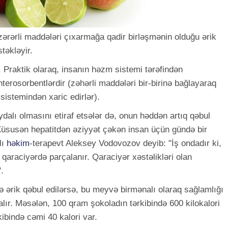
zərərli maddələri çıxarmağa qadir birləşmənin olduğu ərik
təkləyir.
ir. Praktik olaraq, insanın həzm sistemi tərəfindən
rosorbentlərdir (zəhərli maddələri bir-birinə bağlayaraq
sistemindən xaric edirlər).
dalı olmasını etiraf etsələr də, onun həddən artıq qəbul
Xüsusən hepatitdən əziyyət çəkən insan üçün gündə bir
lı
həkim
-terapevt Aleksey Vodovozov deyib: "İş ondadır ki,
n qaraciyərdə parçalanır. Qaraciyər xəstəlikləri olan
.
nə ərik qəbul edilərsə, bu meyvə birmənalı olaraq sağlamlığı
lır. Məsələn, 100 qram şokoladın tərkibində 600 kilokalori
ibində cəmi 40 kalori var.