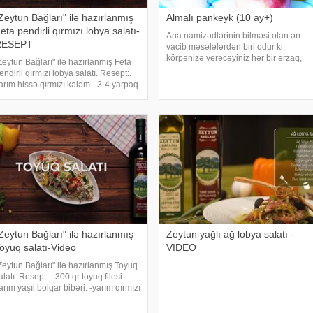
Zeytun Bağları" ilə hazırlanmış
Almalı pankeyk (10 ay+)
eta pendirli qırmızı lobya salatı-
Ana namizədlərinin bilməsi olan ən
RESEPT
vacib məsələlərdən biri odur ki,
körpənizə verəcəyiniz hər bir ərzaq,
Zeytun Bağları" ilə hazırlanmış Feta
onun sağlamlığına fayda verməlidir.
endirli qırmızı lobya salatı. Resept:.
Zərərli olan bir sıra ərzaqlardan uzaq
arım hissə qırmızı kələm. -3-4 yarpaq
olmaq vacibdir. Körpəyə vaxtaşırı təbii
ğ kələm. -2 ədəd kök. -1 ədəd yaşıl
şəkild
ibər. -50 qr doğranmış qara zeytun.
30 qr doğranmış qoz
Zeytun Bağları" ilə hazırlanmış
Zeytun yağlı ağ lobya salatı -
oyuq salatı-Video
VIDEO
Zeytun Bağları" ilə hazırlanmış Toyuq
alatı. Resept:. -300 qr toyuq filesi. -
arım yaşıl bolqar bibəri. -yarım qırmızı
olqar bibəri. -yarım sarı bolqar bibər.
1 ədəd xiyar. -1 balaca banka