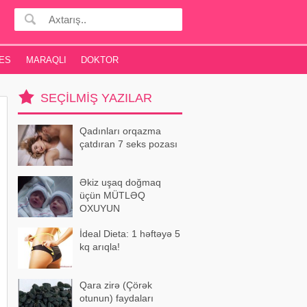
ES
MARAQLI
DOKTOR
SEÇILMIŞ YAZILAR
Qadınları orqazma
çatdıran 7 seks pozası
Əkiz uşaq doğmaq
üçün MÜTLƏQ
OXUYUN
İdeal Dieta: 1 həftəyə 5
kq arıqla!
Qara zirə (Çörək
otunun) faydaları