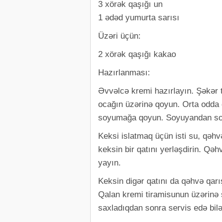
3 xörək qaşığı un
1 ədəd yumurta sarısı
Üzəri üçün:
2 xörək qaşığı kakao
Hazırlanması:
Əvvəlcə kremi hazırlayın. Şəkər t
ocağın üzərinə qoyun. Orta odda 
soyumağa qoyun. Soyuyandan sonra
Keksi islatmaq üçün isti su, qəhv
keksin bir qatını yerləşdirin. Qəh
yayın.
Keksin digər qatını da qəhvə qarı
Qalan kremi tiramisunun üzərinə
saxladıqdan sonra servis edə bilə