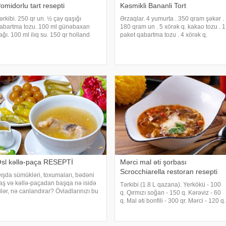
omidorlu tart resepti
Kəsmikli Bananli Tort
ərkibi. 250 qr un. ½ çay qaşığı
Ərzaqlar. 4 yumurta . 350 qram şəkər .
abartma tozu. 100 ml günəbaxan
180 qram un . 5 xörək q. kakao tozu . 1
ağı. 100 ml ilıq su. 150 qr holland
paket qabartma tozu . 4 xörək q.
endiri. 4 ədəd pomidor. ½ xörək
qaynar su . 250 qram kəsmik . 15
aşığı zeytun yağı. 2 çay qaşığı xardal.
qram jelatin . 500 qram 33 %-li
 çay qaşığı kəklikotu. 1 çay qaşığı
qaymaq . 4 ədəa banan . 100 qram
uz
tünd şokolad
sl kəllə-paça RESEPTİ
Mərci mal əti şorbası
Scrocchiarella restoran resepti
ışda sümükləri, toxumaları, bədəni
aş və kəllə-paçadan başqa nə isidə
Tərkibi (1.8 L qazana). Yerkökü - 100
ilər, nə canlandırar? Övladlarınızı bu
q. Qırmızı soğan - 150 q. Kərəviz - 60
illi yeməklərə alışdırın, sevdirin.
q. Mal əti bonfili - 300 qr. Mərci - 120 q.
rzaqlar:. - 2 ədəd mal (dana) ayağı. -
Təzə bolqar bibəri - 200 q. Zeytun yağı
u. - baş soğan. - duz. - yumr
- 50 q. Kərə yağı - 50 q. Pomidor
sousu - 400 q. Soyulmuş sarımsa