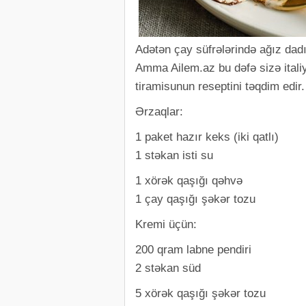
Adətən çay süfrələrində ağız dadım
Amma Ailem.az bu dəfə sizə italiy
tiramisunun reseptini təqdim edir.
Ərzaqlar:
1 paket hazır keks (iki qatlı)
1 stəkan isti su
1 xörək qaşığı qəhvə
1 çay qaşığı şəkər tozu
Kremi üçün:
200 qram labne pendiri
2 stəkan süd
5 xörək qaşığı şəkər tozu