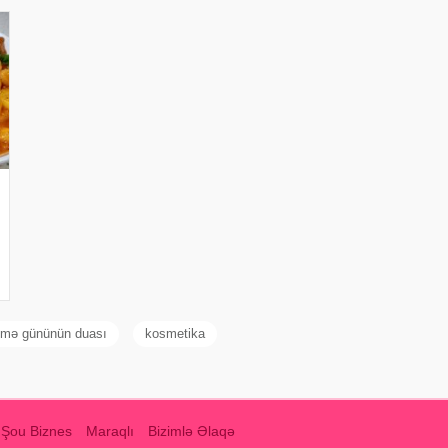
mə gününün duası
kosmetika
Şou Biznes
Maraqlı
Bizimlə Əlaqə