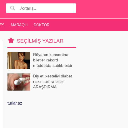
ES
MARAQLI
DOKTOR
SEÇILMIŞ YAZILAR
Röyanın konsertinə
biletlər rekord
müddətdə satılıb bitdi
Diş əti xəstəliyi diabet
riskini artıra bilər -
ARAŞDIRMA
turlar.az