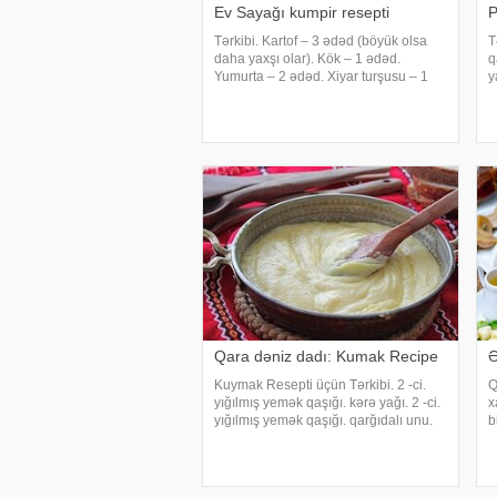
Ev Sayağı kumpir resepti
P
Tərkibi. Kartof – 3 ədəd (böyük olsa
T
daha yaxşı olar). Kök – 1 ədəd.
q
Yumurta – 2 ədəd. Xiyar turşusu – 1
y
ədəd. Yaşıl noxud (konservləşdirilmiş)
p
– 60 qram. Qarğıdalı
q
(konservləşdirilmiş) – 60 qram.
1
Pomidor – 1 ədəd. Mayonez
d
Qara dəniz dadı: Kumak Recipe
Ə
Kuymak Resepti üçün Tərkibi. 2 -ci.
Q
yığılmış yemək qaşığı. kərə yağı. 2 -ci.
x
yığılmış yemək qaşığı. qarğıdalı unu.
b
bir. su şüşəsi. Bu. (otaq
m
temperaturunda). bir. Damğa. kəsmik.
Ə
1 çay fincanı. Qaynar su. bir. çay
s
qaşığı silin