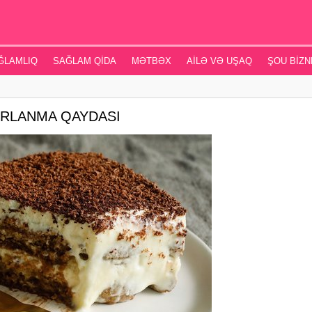
ĞLAMLIQ
SAĞLAM QIDA
MƏTBƏX
AILƏ VƏ UŞAQ
ŞOU BIZN
 HAZIRLANMA QAYDASI