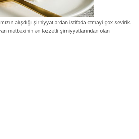
ızın alışdığı şirniyyatlardan istifadə etməyi çox sevirik.
an mətbəxinin ən ləzzətli şirniyyatlarından olan