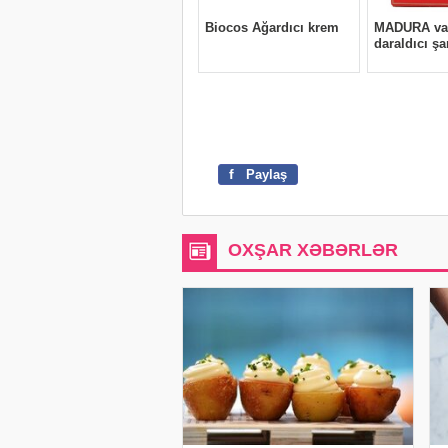
f
Paylaş
OXŞAR XƏBƏRLƏR