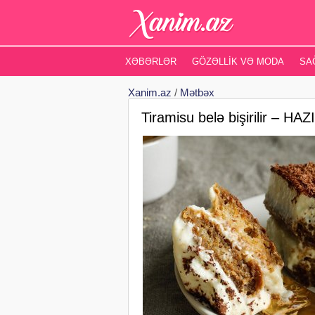
XƏBƏRLƏR
GÖZƏLLIK VƏ MODA
SA
Xanim.az
/
Mətbəx
Tiramisu belə bişirilir –