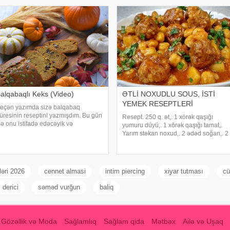
alqabaqlı Keks (Video)
ƏTLİ NOXUDLU SOUS, İSTİ
YEMEK RESEPTLERİ
eçən yazımda sizə balqabaq
üresinin reseptini yazmışdım. Bu gün
Resept. 250 q. ət,. 1 xörək qaşığı
sə onu istifadə edəcəyik və
yumuru düyü,. 1 xörək qaşığı tamat,.
merikada bu fəsildə çox məşhur olan
Yarım stəkan noxud,. 2 ədəd soğan,. 2
alqabaqlı keks bişirəcəyik. Bu keksin
ədəd kartof. Sarıkök,. 1 diş sarımsaq,.
üxtəlif resepti var, mənim təqdim
1 xörək qaşığı un,. 4-5 xörək qaşığı
dəcəyim isə dəfələrl
su,. Qırmızı bibər tozu,. Ət otu,
əri 2026
cennet almasi
intim piercing
xiyar tutması
cü
 derici
səməd vurğun
baliq
Gözəllik və Moda
Sağlamlıq
Sağlam qida
Mətbəx
Ailə və Uşaq