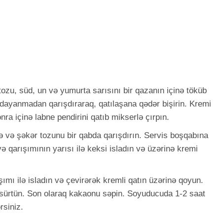
ozu, süd, un və yumurta sarısını bir qazanın içinə töküb
dayanmadan qarışdıraraq, qatılaşana qədər bişirin. Kremi
 içinə labne pendirini qatıb mikserlə çırpın.
ə və şəkər tozunu bir qabda qarışdırın. Servis boşqabına
və qarışımının yarısı ilə keksi isladın və üzərinə kremi
şımı ilə isladın və çevirərək kremli qatın üzərinə qoyun.
 sürtün. Son olaraq kakaonu səpin. Soyuducuda 1-2 saat
rsiniz.