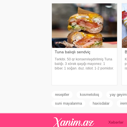
Tuna balıqlı sendviç
B
Tərkibi. 50 qr konservləşdirilmiş Tuna
K
balığı. 3 xörək qaşığı mayonez. 1
p
bibər. 1 soğan. duz. istiot. 1-2 pomidor.
i
dilimlənmiş çörək. holland pendiri. 1
A
xörək qaşığı limon suyu. Hazirlama
b
qaydasi. Tuna balığını konservdə
m
e
reseptler
kosmetoloq
yay geyiml
suni mayalanma
haxisdalar
irem
Xəbərlər