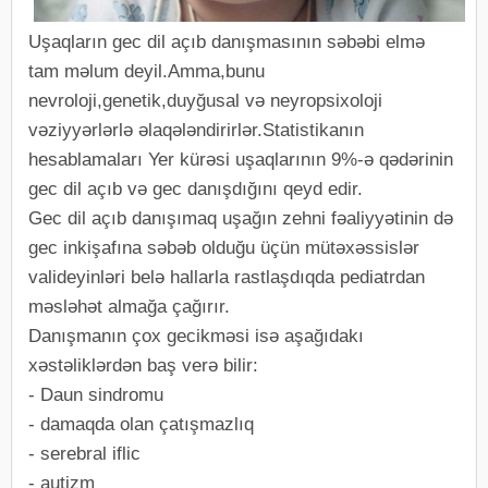
Uşaqların gec dil açıb danışmasının səbəbi elmə
tam məlum deyil.Amma,bunu
nevroloji,genetik,duyğusal və neyropsixoloji
vəziyyərlərlə əlaqələndirirlər.Statistikanın
hesablamaları Yer kürəsi uşaqlarının 9%-ə qədərinin
gec dil açıb və gec danışdığını qeyd edir.
Gec dil açıb danışımaq uşağın zehni fəaliyyətinin də
gec inkişafına səbəb olduğu üçün mütəxəssislər
valideyinləri belə hallarla rastlaşdıqda pediatrdan
məsləhət almağa çağırır.
Danışmanın çox gecikməsi isə aşağıdakı
xəstəliklərdən baş verə bilir:
- Daun sindromu
- damaqda olan çatışmazlıq
- serebral iflic
- autizm