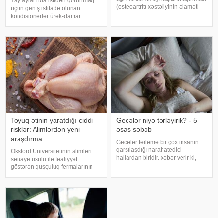
Yay aylarında istidən qorunmaq
(osteoartrit) xəstəliyinin əlaməti
üçün geniş istifadə olunan
ola bilər. Bu xəstəlik oynaqları
kondisionerlər ürək-damar
qoruyan qığırdağın zamanla
xəstəlikləri olan şəxslər üçün ciddi
nazilməsi və aşınması nəticəsində
risk yarada bilər. xəbər verir ki,
yaranır. xəbər verir ki
kardioloqların bildirdiyinə görə,
tərli halda qəfil çox soyuq otağ
Toyuq ətinin yaratdığı ciddi
Gecələr niyə tərləyirik? - 5
risklər: Alimlərdən yeni
əsas səbəb
araşdırma
Gecələr tərləmə bir çox insanın
qarşılaşdığı narahatedici
Oksford Universitetinin alimləri
hallardan biridir. xəbər verir ki,
sənaye üsulu ilə fəaliyyət
mütəxəssislər bildirirlər ki, bu
göstərən quşçuluq fermalarının
vəziyyət bəzən sadə səbəblərlə
təhlükəli bakteriyaların yayılması
əlaqəli olsa da, bəzi hallarda
baxımından ciddi risk daşıya
sağlamlıq problemlərinin əlamət
biləcəyini bildiriblər. xəbər verir ki,
araşdırma zamanı son 45 i