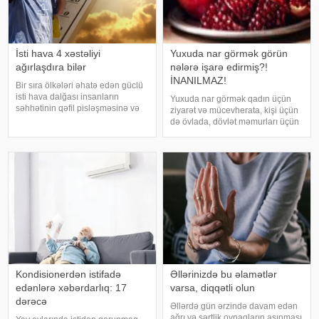
İsti hava 4 xəstəliyi
Yuxuda nar görmək görün
ağırlaşdıra bilər
nələrə işarə edirmiş?!
İNANILMAZ!
Bir sıra ölkələri əhatə edən güclü
isti hava dalğası insanların
Yuxuda nar görmək qadın üçün
səhhətinin qəfil pisləşməsinə və
ziyarət və mücevherata, kişi üçün
bəzi xəstəliklərin ağırlaşmasına
də övlada, dövlət məmurları üçün
səbəb ola bilər. Yüksək
terfie, zabitlər üçün əmrlərinin
temperatur yalnız susuzlaşma və
keçməsinə, kəndli üçün oktyabr
günvurma riski yaratmır. xarici
bərəkətinə, tacir üçün çox quru,
mediay
xalq üçün yaxşı bir idarəy
Kondisionerdən istifadə
Əllərinizdə bu əlamətlər
edənlərə xəbərdarlıq: 17
varsa, diqqətli olun
dərəcə
Əllərdə gün ərzində davam edən
ağrı və sərtlik oynaqların aşınması