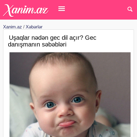
Xanim.az
/
Xəbərlər
Uşaqlar nədən gec dil açır? Gec
danışmanın səbəbləri