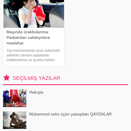
Maşında ürəkbulanma:
Pediatrdan valideynlərə
məsləhət
Yay mövsümündə uzun avtomobil
səfərləri zamanı uşaqlarda
ürəkbulanma və qusma halları
tez-tez müşahidə olunur. xəbər
verir ki, pediatr Jül Fujer bunun
beynin gözlərdən və bədənin
SEÇILMIŞ YAZILAR
hərəkətindən gələn siqnallar
arasındakı uyğunsuzluqda
Hakışta
Mükəmməl seks üçün yataqdakı QAYDALAR