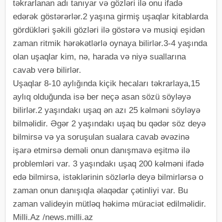
təkrarlanan adı tanıyar və gözləri ilə onu ifadə
edərək göstərərlər.2 yaşına girmiş uşaqlar kitablarda
gördükləri şəkili gözləri ilə göstərə və musiqi eşidən
zaman ritmik hərəkətlərlə oynaya bilirlər.3-4 yaşında
olan uşaqlar kim, nə, harada və niyə suallarına
cavab verə bilirlər.
Uşaqlar 8-10 aylığında kiçik hecaları təkrarlaya,15
aylıq olduğunda isə ber neçə asan sözü söyləyə
bilirlər.2 yaşındakı uşaq ən azı 25 kəlməni söyləyə
bilməlidir. Əgər 2 yaşındakı uşaq bu qədər söz deyə
bilmirsə və ya soruşulan sualara cavab əvəzinə
işarə etmirsə deməli onun danışmavə eşitmə ilə
problemləri var. 3 yaşındakı uşaq 200 kəlməni ifadə
edə bilmirsə, istəklərinin sözlərlə deyə bilmirlərsə o
zaman onun danışıqla əlaqədar çətinliyi var. Bu
zaman valideyin mütləq həkimə müraciət edilməlidir.
Milli.Az /news.milli.az