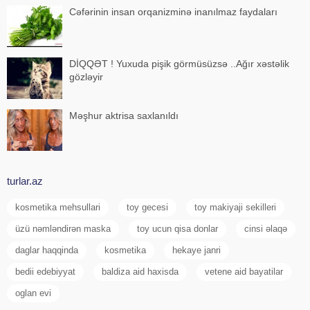
Cəfərinin insan orqanizminə inanılmaz faydaları
DİQQƏT ! Yuxuda pişik görmüsüzsə ..Ağır xəstəlik
gözləyir
Məşhur aktrisa saxlanıldı
turlar.az
kosmetika mehsullari
toy gecesi
toy makiyaji sekilleri
üzü nəmləndirən maska
toy ucun qisa donlar
cinsi əlaqə
daglar haqqinda
kosmetika
hekaye janri
bedii edebiyyat
baldiza aid haxisda
vetene aid bayatilar
oglan evi