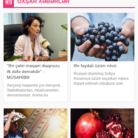
OXŞAR XƏBƏRLƏR
"Ən çətin məqam diaqnozu
Ən faydalı üzüm növü
ilk dəfə deməkdir" -
Rusiyalı diyetoloq Sofiya
MÜSAHİBƏ
Kovanova üzüm seçərkən nələrə
diqqət edilməli olduğunu izah
Xərçəng haqqında çox danışırıq.
edib. -a istinadən xəbər verir ki,
Statistikalardan, müalicələrdən,
bu barədə o, AİF.ru nəşrinə
dərmanlardan. Amma bu
müsahibəsində danışıb.
xəstəliyin arxasında dayanan
Mütəxəssis qeyd edib ki, tünd
insanlardan, onların
rəngdə olan üzüm sortlar
qorxularından, ümidlərindən,
yanlış bildiklərindən daha az
danışırıq. Elə buna gör