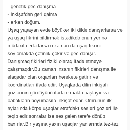
- genetik gec danışma
- inkişafdan geri qalma
- erkən doğum.
Uşaq yaşayan evdə böyükər iki dildə danışarlarsa və
ya uşaq fikrini bildirmək istədikdə onun yerinə
müdaxilə edərlərsə o zaman da uşaq fikrini
söyləməkdə çətinlik çəkir və gec danışır.
Danışmaq fikirləri fiziki olaraq ifadə etməyə
çalışmaqdır.Bu zaman insanın fikirləri danışma ilə
əlaqədar olan orqanları hərəkətə gətirir və
koordinatları ifadə edir. Uşaqlarda dilin inkişafı
gözlərinin gördüyünü ifadə etməklə başlayır və
bəbəklərin böyüməsilə inkişaf edər. Ömrünün ilk
aylarında körpə uşaqlar ətrafdakı səsləri gözləri ilə
təqib edir,sonralar isə səs gələn tərəfə dönüb
baxırlar.Bir yaşına yaxın uşaqlar yanlarında tez-tez