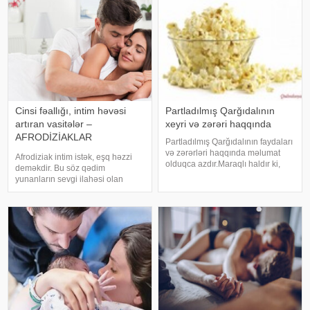
üçü
ABŞ-ı
Cinsi fəallığı, intim həvəsi
Partladılmış Qarğıdalının
artıran vasitələr –
xeyri və zərəri haqqında
AFRODİZİAKLAR
Partladılmış Qarğıdalının faydaları
HAQQINDA
və zərərləri haqqında məlumat
Afrodiziak intim istək, eşq həzzi
BİLMƏDİKLƏRİMİZ
olduqca azdır.Maraqlı haldır ki,
deməkdir. Bu söz qədim
bağlama halında satılan bu
yunanların sevgi ilahəsi olan
qidalar üzərində olan reklam
Afrodita adından götürülüb. Bəs,
mətnləri isə insanı haradasa bu
hələ qədim zamanlardan bu günə
qidanın hava, su qədər
qədər insanların böyük maraq
vacibiyyətin
göstərdiyi afrodiziak vasitələr nə
üçündür