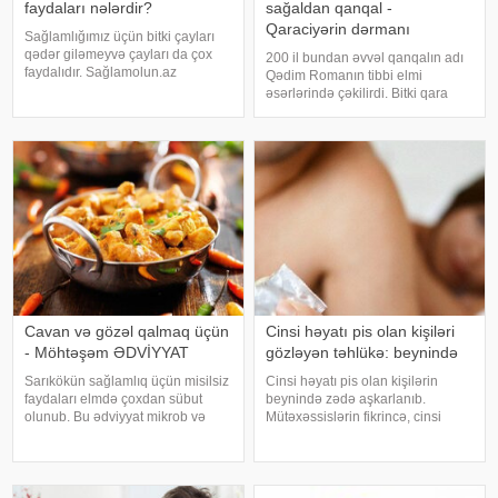
faydaları nələrdir?
sağaldan qanqal -
Qaraciyərin dərmanı
Sağlamlığımız üçün bitki çayları
qədər giləmeyvə çayları da çox
200 il bundan əvvəl qanqalın adı
faydalıdır. Sağlamolun.az
Qədim Romanın tibbi elmi
orqanizmimizə faydalı olan bitki,
əsərlərində çəkilirdi. Bitki qara
çiçək və giləmeyvə çaylarını
ciyər xəstəliklərində istifadə
təqdim edir:. Şüyüd - Həzm
olunurdu. Uzaq keçmişdə qanqalı
çayıdır. Həzmi yaxşılaşdırır.
Avropa həkimləri də qara ciyər
Şişkinliy
xəstəlikləri zamanı istifadə
edirdilər
Cavan və gözəl qalmaq üçün
Cinsi həyatı pis olan kişiləri
- Möhtəşəm ƏDVİYYAT
gözləyən təhlükə: beynində
Sarıkökün sağlamlıq üçün misilsiz
Cinsi həyatı pis olan kişilərin
faydaları elmdə çoxdan sübut
beynində zədə aşkarlanıb.
olunub. Bu ədviyyat mikrob və
Mütəxəssislərin fikrincə, cinsi
virus əleyhinə təsir edir,
həyatımızla idrakımız arasında
orqanizmdə iltihabları azaldır,
birbaşa əlaqə var. Pis bir cinsi
güclü antioksidant olduğundan
həyat gələcək illərdə yaddaş
xərçəngin riskini azaldır, qaraciyər
problemlərinin xəbərçisi ola bilər.