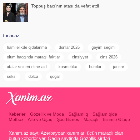
Toppuş bacı'nın atası da vəfat etdi
turlar.az
hamilelikde qidalanma
donlar 2026
geyim seçimi
olum haqqinda maraqli faktlar
cinsiyyet
cins 2026
atalar sozleri elme aid
kosmetika
burclər
janrlar
seksi
dolca
qogal
Xəbərlər
Gözəllik və Moda
Sağlamlıq
Sağlam qida
Mətbəx
Ailə və Uşaq
Şou Biznes
Maraqlı
Bizimlə Əlaqə
Xanım.az saytı Azərbaycan xanımları üçün maraqlı olan
bütün xəbərlər var. Qadin saytinda Gözəllik sirrləri ,