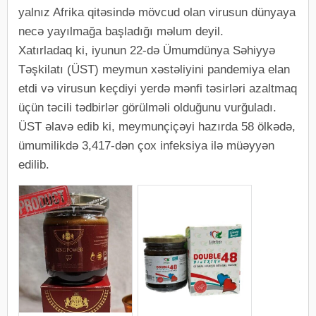
yalnız Afrika qitəsində mövcud olan virusun dünyaya
necə yayılmağa başladığı məlum deyil.
Xatırladaq ki, iyunun 22-də Ümumdünya Səhiyyə
Təşkilatı (ÜST) meymun xəstəliyini pandemiya elan
etdi və virusun keçdiyi yerdə mənfi təsirləri azaltmaq
üçün təcili tədbirlər görülməli olduğunu vurğuladı.
ÜST əlavə edib ki, meymunçiçəyi hazırda 58 ölkədə,
ümumilikdə 3,417-dən çox infeksiya ilə müəyyən
edilib.