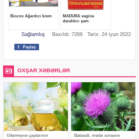
Sağlamlıq
Baxılıb: 7269 Tarix: 24 iyun 2022
f
Paylaş
OXŞAR XƏBƏRLƏR
Giləmeyvə çaylarının
Babasili, mədə xorasını