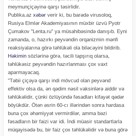
meymunçiçəyinə qarşı təsirlidir.
Publika.az
xəbər
verir ki, bu barədə virusoloq,
Rusiya Elmlər Akademiyasının müxbir üzvü Pyotr
Çumakov "Lenta.ru" ya müsahibəsində danışıb. Eyni
zamanda, o, hazırkı peyvəndin orqanizmin mənfi
reaksiyalarına görə təhlükəli ola biləcəyini bildirib.
Həkimin
sözlərinə görə, təcili tapşırıq olarsa,
təhlükəsiz peyvəndin hazırlanması çox vaxt
aparmayacaq.
"Təbii çiçəyə qarşı indi mövcud olan peyvənd
effektiv olsa da, ən qədim nəsil vaksinlərə aiddir və
təhlükəlidir, çünki özlüyündə fəsadları kifayət qədər
böyükdür. Ötən əsrin 60-cı illərindən sonra hardasa
buna çox əhəmiyyət vermirdilər, amma bəzi
fəsadların bir faizi var idi. İndi müasir standartlarla
müqayisədə bu, bir faiz çox təhlükəlidir və buna görə