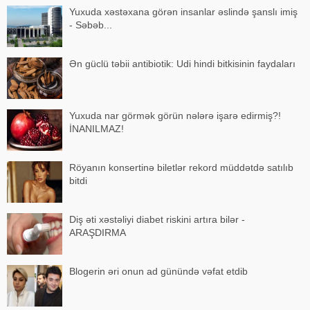
Yuxuda xəstəxana görən insanlar əslində şanslı imiş
- Səbəb...
Ən güclü təbii antibiotik: Udi hindi bitkisinin faydaları
Yuxuda nar görmək görün nələrə işarə edirmiş?!
İNANILMAZ!
Röyanın konsertinə biletlər rekord müddətdə satılıb
bitdi
Diş əti xəstəliyi diabet riskini artıra bilər -
ARAŞDIRMA
Blogerin əri onun ad günündə vəfat etdib