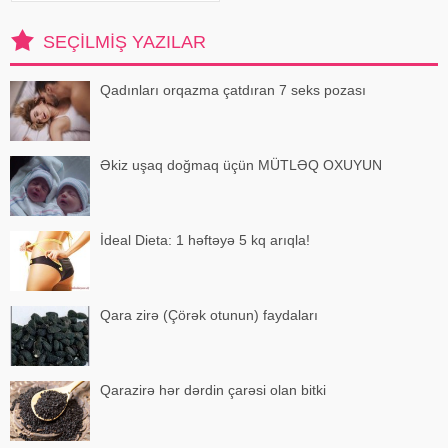
qaz problemi olanlara, mədə
ağrısından əziyyət çəkənlərə
SEÇILMIŞ YAZILAR
yaban
Qadınları orqazma çatdıran 7 seks pozası
Əkiz uşaq doğmaq üçün MÜTLƏQ OXUYUN
İdeal Dieta: 1 həftəyə 5 kq arıqla!
Qara zirə (Çörək otunun) faydaları
Qarazirə hər dərdin çarəsi olan bitki