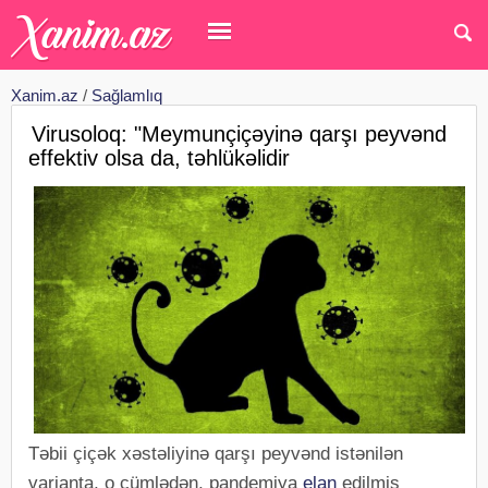
Xanim.az
/
Sağlamlıq
Virusoloq: "Meymunçiçəyinə qarşı peyvənd
effektiv olsa da, təhlükəlidir
Təbii çiçək xəstəliyinə qarşı peyvənd istənilən
varianta, o cümlədən, pandemiya
elan
edilmiş