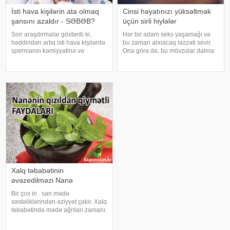
İsti hava kişilərin ata olmaq
Cinsi həyatınızı yüksəltmək
şansını azaldır - SƏBƏB?
üçün sirli hiylələr
Son araşdırmalar göstərib ki,
Hər bir adam seks yaşamağı və
həddindən artıq isti hava kişilərdə
bu zaman alınacaq ləzzəti sevir.
spermanın kəmiyyətinə və
Ona görə də, bu mövzular daima
keyfiyyətinə mənfi təsir göstərir.
maraqla oxunur, tətbiq etmək
Sinqapur Milli Universitetində
üçün istifadə edilir. Həyəcanın
aparılan araşdırmada 818 kişidən
dozasını yüksəltmək, zövq
alınan sperma nümunələri
dünyasında uçmaq, hər hüceyrəsi
sayəsind
ilə zövq
Xalq təbabətinin
əvəzedilməzi Nanə
Bir çox in . san mədə
xəstəliklərindən əziyyət çəkir. Xalq
təbabətində mədə ağrıları zamanı
ən yaxşı bitki kimi nanənin adı
çəkilir. Mütəxəssislər iştaha və