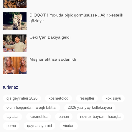
DİQQƏT ! Yuxuda pişik görmüsüzsə ..Ağır xəstəlik
gözləyir
Ceki Çan Bakıya gəldi
Məşhur aktrisa saxlanıldı
turlar.az
qis geyimləri 2026
kosmetoloq
reseptler
kök suyu
olum haqqinda maraqli faktlar
2026 yaz yay kolleksiyasi
laylalar
kosmetika
banan
novruz bayramı haxışta
porno
qaynanaya aid
vicdan