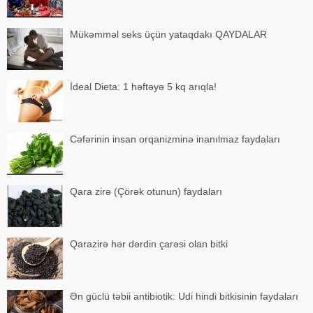
Mükəmməl seks üçün yataqdakı QAYDALAR
İdeal Dieta: 1 həftəyə 5 kq arıqla!
Cəfərinin insan orqanizminə inanılmaz faydaları
Qara zirə (Çörək otunun) faydaları
Qarazirə hər dərdin çarəsi olan bitki
Ən güclü təbii antibiotik: Udi hindi bitkisinin faydaları