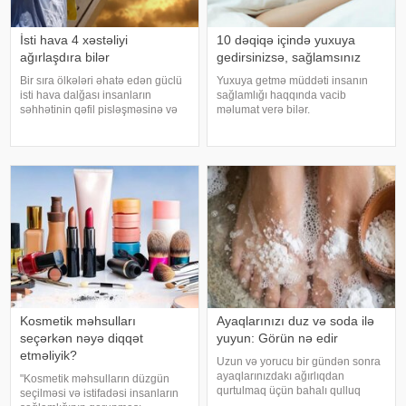
İsti hava 4 xəstəliyi
10 dəqiqə içində yuxuya
ağırlaşdıra bilər
gedirsinizsə, sağlamsınız
Bir sıra ölkələri əhatə edən güclü
Yuxuya getmə müddəti insanın
isti hava dalğası insanların
sağlamlığı haqqında vacib
səhhətinin qəfil pisləşməsinə və
məlumat verə bilər.
bəzi xəstəliklərin ağırlaşmasına
Mütəxəssislərin fikrincə, ideal vaxt
səbəb ola bilər. Yüksək
10-20 dəqiqədir. xəbər verir ki,
temperatur yalnız susuzlaşma və
davranış yönümlü yuxu təbabəti
günvurma riski yaratmır. xarici
üzrə mütəxəssis Mişel Drerupun
mediay
sözlərinə görə
Kosmetik məhsulları
Ayaqlarınızı duz və soda ilə
seçərkən nəyə diqqət
yuyun: Görün nə edir
etməliyik?
Uzun və yorucu bir gündən sonra
ayaqlarınızdakı ağırlıqdan
"Kosmetik məhsulların düzgün
qurtulmaq üçün bahalı qulluq
seçilməsi və istifadəsi insanların
məhsullarına ehtiyacınız yoxdur.