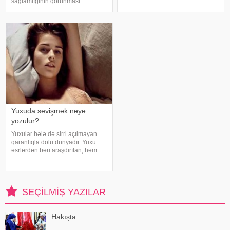
sağlamlığının qorunması
Duz və soda ilə ayaqlarınızı həm
baxımından mühüm əhəmiyyət
rahatlaya, həm də təravətləndirə
daşıyır". xəbər verir ki, bu fikirləri
bilərsiniz. xəbər verir ki, çox vax
Səhiyyə Nazirliyinin rəsmi
"Instagram" hesabınd
Yuxuda sevişmək nəyə
yozulur?
Yuxular hələ də sirri açılmayan
qaranlıqla dolu dünyadır. Yuxu
əsrlərdən bəri araşdırılan, həm
alimlərin, həm də mistika ilə
məşğul olanların cavabını tapmaq
istədiyi tapmacadır. Fərqli və
rəngarəng yuxular bəzən də
SEÇILMIŞ YAZILAR
cinsəlikl
Hakışta