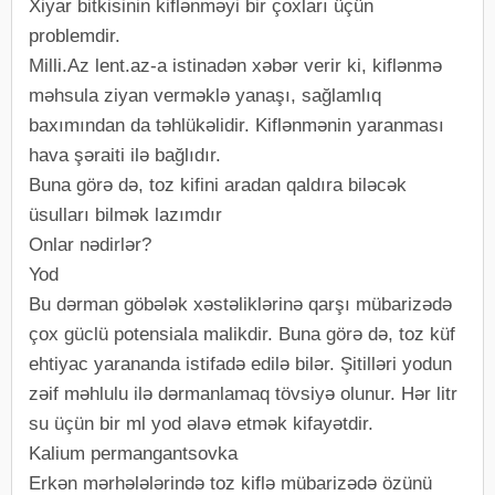
Xiyar bitkisinin kiflənməyi bir çoxları üçün
problemdir.
Milli.Az lent.az-a istinadən xəbər verir ki, kiflənmə
məhsula ziyan verməklə yanaşı, sağlamlıq
baxımından da təhlükəlidir. Kiflənmənin yaranması
hava şəraiti ilə bağlıdır.
Buna görə də, toz kifini aradan qaldıra biləcək
üsulları bilmək lazımdır
Onlar nədirlər?
Yod
Bu dərman göbələk xəstəliklərinə qarşı mübarizədə
çox güclü potensiala malikdir. Buna görə də, toz küf
ehtiyac yarananda istifadə edilə bilər. Şitilləri yodun
zəif məhlulu ilə dərmanlamaq tövsiyə olunur. Hər litr
su üçün bir ml yod əlavə etmək kifayətdir.
Kalium permangantsovka
Erkən mərhələlərində toz kiflə mübarizədə özünü