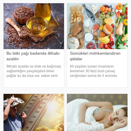
inkişafı dəstəkləsə də, həddindən
Epidemiologiya və Mikrobiologiya
artıq oynanılması fiziki və psixoloji
Mərkəzini
problemlərə səbəb ola bilər
Bu bitki yağı bədəndə iltihabı
Sümükləri möhkəmləndirən
azaldır
qidalar
İltihabı azalda və ürək və bağırsaq
60 yaşdan yuxarı insanların
sağlamlığını yaxşılaşdıra bilən
təxminən 30 faizi bud-çanaq
yağlar az da olsa var. xəbər verir
sınığından sonra bir il ərzində
ki, kətan yağı ənənəvi olaraq
həyatını itirir. xəbər verir ki, bu
işlədici və yara sağalması üçün
səbəbdən sümüklərin
istifadə edilən üyüdülmüş və
möhkəmliyini qorumaq və sınıq
preslənmiş kətan toxumlarında
riskini azaltmaq üçün kalsium, D
vitamini, zülal