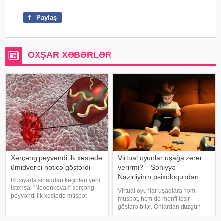
f
Paylaş
OXŞAR XƏBƏRLƏR
Xərçəng peyvəndi ilk xəstədə
Virtual oyunlar uşağa zərər
ümidverici nəticə göstərdi
verirmi? – Səhiyyə
Nazirliyinin psixoloqundan
Rusiyada sınaqdan keçirilən yerli
tövsiyələr
istehsal "Neoonkovak" xərçəng
Virtual oyunlar uşaqlara həm
peyvəndi ilk xəstədə müsbət
müsbət, həm də mənfi təsir
immunoloji reaksiya yaradıb.
göstərə bilər. Onlardan düzgün
xəbər verir ki, bu barədə
rejimdə istifadə edildikdə zehni
Rusiyanın Milli Elmi-Tədqiqat