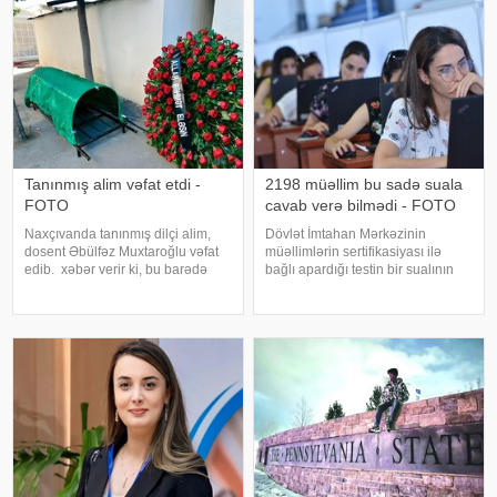
Tanınmış alim vəfat etdi -
2198 müəllim bu sadə suala
FOTO
cavab verə bilmədi - FOTO
Naxçıvanda tanınmış dilçi alim,
Dövlət İmtahan Mərkəzinin
dosent Əbülfəz Muxtaroğlu vəfat
müəllimlərin sertifikasiyası ilə
edib. xəbər verir ki, bu barədə
bağlı apardığı testin bir sualının
Naxçıvan Dövlət Universiteti
cavablı nəticəsi yayımlanıb. -a
məlumat yayıb. Qeyd edək ki,
istinadla xəbər verir ki, iki mindən
Əbülfəz Muxtar oğlu Quliyev
çox müəllim aşağıda təqdim
1939-cu il iyunun 1-də Naxçıvan
edilən adi məktəbli sualına bel
Muxta