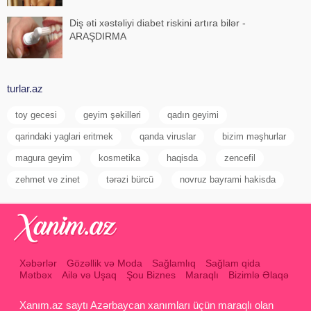
Diş əti xəstəliyi diabet riskini artıra bilər -
ARAŞDIRMA
turlar.az
toy gecesi
geyim şəkilləri
qadın geyimi
qarindaki yaglari eritmek
qanda viruslar
bizim məşhurlar
magura geyim
kosmetika
haqisda
zencefil
zehmet ve zinet
tərəzi bürcü
novruz bayrami hakisda
Xəbərlər
Gözəllik və Moda
Sağlamlıq
Sağlam qida
Mətbəx
Ailə və Uşaq
Şou Biznes
Maraqlı
Bizimlə Əlaqə
Xanım.az saytı Azərbaycan xanımları üçün maraqlı olan