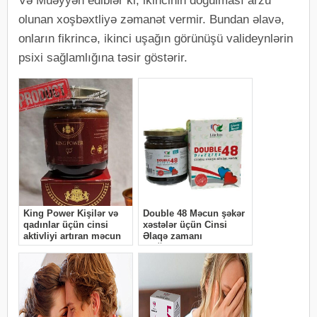
Və Müəyyən ediblər ki, ikincinin doğulması arzu
olunan xoşbəxtliyə zəmanət vermir. Bundan əlavə,
onların fikrincə, ikinci uşağın görünüşü valideynlərin
psixi sağlamlığına təsir göstərir.