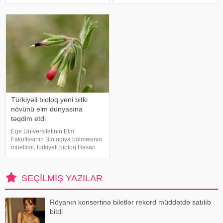
hazırlayıblar. xəbər verir ki, Çinin
kafedrasının baş müəllimi Natiq
Elektron Elm və Texnologiya
Vəliyev dünyasını dəyişib. Qeyd
Universitetinin tədqiqatçıları işıq
edək ki
şəraitinə görə rəngini dəyişə bilən
unika
Türkiyəli bioloq yeni bitki
növünü elm dünyasına
təqdim etdi
Ege Universitetinin Elm
Fakültəsinin Biologiya bölməsinin
müəllimi, türkiyəli bioloq Hasan
Yıldırım sosial şəbəkədə gördüyü
bitkinin izinə düşərək araşdırma
aparıb və onu fərqli bir növ kimi,
SEÇILMIŞ YAZILAR
türk dilində "Muğla emceği"
Röyanın konsertinə biletlər rekord müddətdə satılıb
bitdi