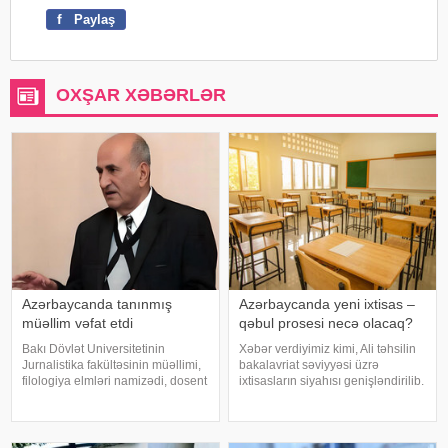
f
Paylaş
OXŞAR XƏBƏRLƏR
Azərbaycanda tanınmış
Azərbaycanda yeni ixtisas –
müəllim vəfat etdi
qəbul prosesi necə olacaq?
Bakı Dövlət Universitetinin
Xəbər verdiyimiz kimi, Ali təhsilin
Jurnalistika fakültəsinin müəllimi,
bakalavriat səviyyəsi üzrə
filologiya elmləri namizədi, dosent
ixtisasların siyahısı genişləndirilib.
Mahmud Mahmudov dünyasını
Bu barədə qərarı Baş nazir Əli
dəyişib. xəbər verir ki, o, bu gün
Əsədov imzalayıb. Qərara
88 yaşında vəfat edib. Qeyd edək
əsasən, "daşınmaz əmlakın idarə
ki, Mahmud Mahmudov 50 il
olunması" ixtisası d