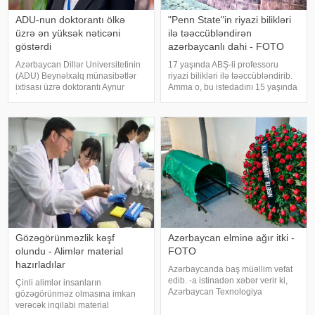
ADU-nun doktorantı ölkə
"Penn State"in riyazi bilikləri
üzrə ən yüksək nəticəni
ilə təəccübləndirən
göstərdi
azərbaycanlı dahi - FOTO
Azərbaycan Dillər Universitetinin
17 yaşında ABŞ-li professoru
(ADU) Beynəlxalq münasibətlər
riyazi bilikləri ilə təəccübləndirib.
ixtisası üzrə doktorantı Aynur
Amma o, bu istedadını 15 yaşında
İsayeva fəlsəfə doktoru
dərk edib. Riyazi bilikləri ilə
imtahanında respublika üzrə ən
yaşıdlarından seçilsə də, uzun
yüksək nəticəni göstərib. xəbər
müddət bunun fərqində olmayıb.
verir ki, bu barədə universitet
Ta ki, onu müəllimi kəşf edi
məluma
Gözəgörünməzlik kəşf
Azərbaycan elminə ağır itki -
olundu - Alimlər material
FOTO
hazırladılar
Azərbaycanda baş müəllim vəfat
edib. -a istinadən xəbər verir ki,
Çinli alimlər insanların
Azərbaycan Texnologiya
gözəgörünməz olmasına imkan
Universitetinin (ATU) Mexanika və
verəcək inqilabi material
nəqliyyat texnologiyaları