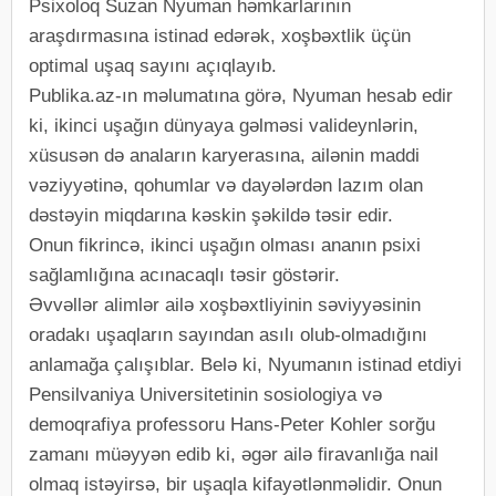
Psixoloq Suzan Nyuman həmkarlarının
araşdırmasına istinad edərək, xoşbəxtlik üçün
optimal uşaq sayını açıqlayıb.
Publika.az-ın məlumatına görə, Nyuman hesab edir
ki, ikinci uşağın dünyaya gəlməsi valideynlərin,
xüsusən də anaların karyerasına, ailənin maddi
vəziyyətinə, qohumlar və dayələrdən lazım olan
dəstəyin miqdarına kəskin şəkildə təsir edir.
Onun fikrincə, ikinci uşağın olması ananın psixi
sağlamlığına acınacaqlı təsir göstərir.
Əvvəllər alimlər ailə xoşbəxtliyinin səviyyəsinin
oradakı uşaqların sayından asılı olub-olmadığını
anlamağa çalışıblar. Belə ki, Nyumanın istinad etdiyi
Pensilvaniya Universitetinin sosiologiya və
demoqrafiya professoru Hans-Peter Kohler sorğu
zamanı müəyyən edib ki, əgər ailə firavanlığa nail
olmaq istəyirsə, bir uşaqla kifayətlənməlidir. Onun