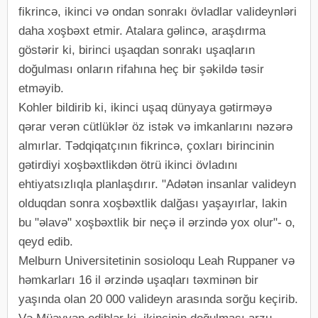
fikrincə, ikinci və ondan sonrakı övladlar valideynləri
daha xoşbəxt etmir. Atalara gəlincə, araşdırma
göstərir ki, birinci uşaqdan sonrakı uşaqların
doğulması onların rifahına heç bir şəkildə təsir
etməyib.
Kohler bildirib ki, ikinci uşaq dünyaya gətirməyə
qərar verən cütlüklər öz istək və imkanlarını nəzərə
almırlar. Tədqiqatçının fikrincə, çoxları birincinin
gətirdiyi xoşbəxtlikdən ötrü ikinci övladını
ehtiyatsızlıqla planlaşdırır. "Adətən insanlar valideyn
olduqdan sonra xoşbəxtlik dalğası yaşayırlar, lakin
bu "əlavə" xoşbəxtlik bir neçə il ərzində yox olur"- o,
qeyd edib.
Melburn Universitetinin sosioloqu Leah Ruppaner və
həmkarları 16 il ərzində uşaqları təxminən bir
yaşında olan 20 000 valideyn arasında sorğu keçirib.