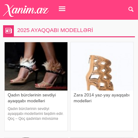
2025 AYAQQABI MODELLƏRI
Qadın bürclərinin sevdiyi
Zara 2014 yaz-yay ayaqqabı
ayaqqabı modelləri
modelləri
Qadın bürclərinin sevdiyi
ayaqqabı modellərini təqdim edir.
Qoç – Qoç qadınları mövsümə
uyğun ayaqqabıları sevərək
geyinirlər. Enerjili qoç
qadınlarının dolabında rahat