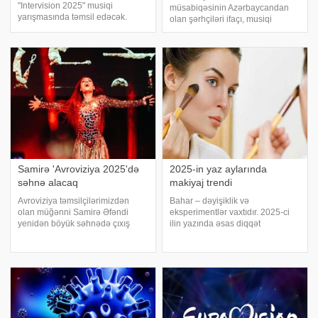
"Intervision 2025" musiqi
müsabiqəsinin Azərbaycandan
yarışmasında təmsil edəcək.
olan şərhçiləri ifaçı, musiqi
Rusiya mətbuatına istinadən
prodüsseri, musiqiçi və pedaqoq
xəbər verir ki, bu barədə rəsmi
Elnarə Xəlilova, həmçinin,
məlumat verilib. Müsabiqə
televiziya və radio aparıcısı Ağa
sentyabrın 20-də Moskvada baş
Nadirov olacaq. xəbər verir ki, 69-
tutacaq. Filipp Kirkoro
c
Samirə 'Avroviziya 2025'də
2025-in yaz aylarında
səhnə alacaq
makiyaj trendi
Avroviziya təmsilçilərimizdən
Bahar – dəyişiklik və
olan müğənni Samirə Əfəndi
eksperimentlər vaxtıdır. 2025-ci
yenidən böyük səhnədə çıxış
ilin yazında əsas diqqət
edəcək. xəbər verir ki, Əfəndi
minimalizmə yönəlir: sağlam və
"Avroviziya 2025" də səhnə
təravətli dəri görünüşü ön
alaraq ifalarını səsləndirəcək.
plandadır. Lakin gözlərdə və ya
Aysel
dodaqlarda istifadə olunan
parlaq rənglər obrazınız