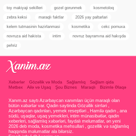
toy makiyaji sekilleri
gozel gorunmek
kosmetoloq
zebra keksi
maraqlı faktlar
2026 yay paltarlari
kelem tutmasinin hazirlanmasi
kosmetika
cekc pornuxa
novruza aid hakista
intim
novruz bayramına aid hakışda
pehriz
Xəbərlər
Gözəllik və Moda
Sağlamlıq
Sağlam qida
Mətbəx
Ailə və Uşaq
Şou Biznes
Maraqlı
Bizimlə Əlaqə
Xanım.az saytı Azərbaycan xanımları üçün maraqlı olan
bütün xəbərlər var. Qadin saytinda Gözəllik sirrləri ,
Azərbaycan qadınları, yemek reseptləri , Hamilə qadın , ana
südü, uşaqlar, uşaq yemekleri, intim münasibətlər, qadin
xeberleri, sağlamlıq xəbərləri, faydalı melumatlar, ən yeni
2026 deb moda, kosmetika mehsullari , gozellik və sağlamlıq
haqqında məlumatlar ala bilərsiz.