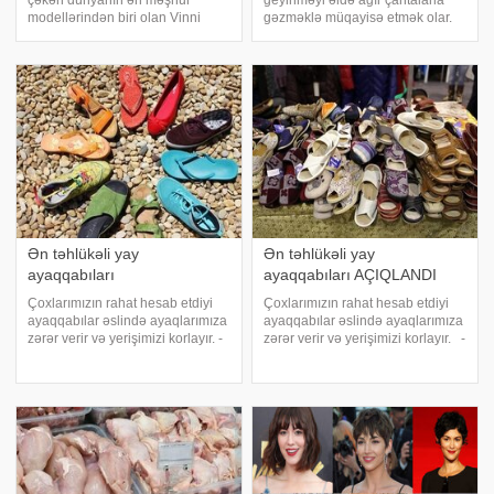
çəkən dünyanın ən məşhur
geyinməyi əldə ağır çantalarla
modellərindən biri olan Vinni
gəzməklə müqayisə etmək olar.
Harlou nişanlandığını açıqlayıb. .
xəbər verir ki, bunu rusiyalı
xarici mətbuata istinadən xəbər
travmatoloq və ortoped Antonina
verir ki, 30 yaşlı ulduz 29 yaşlı
Zavadskaya -ya açıqlamasında
basketbolçu Kayl Kuzmanı həyat
deyib. O, belə ayaqqabıların
yoldaş
sağlamlığa təsirin
Ən təhlükəli yay
Ən təhlükəli yay
ayaqqabıları
ayaqqabıları AÇIQLANDI
Çoxlarımızın rahat hesab etdiyi
Çoxlarımızın rahat hesab etdiyi
ayaqqabılar əslində ayaqlarımıza
ayaqqabılar əslində ayaqlarımıza
zərər verir və yerişimizi korlayır. -
zərər verir və yerişimizi korlayır. -
a istinadən xəbər verir ki, bu dəfə
a istinadən xəbər verir ki, bu dəfə
həkimlər bizə hansı yay
həkimlər bizə hansı yay
ayaqqabılarının təhlükəli
ayaqqabılarının təhlükəli
olduğunu və davamlı geyildikdə
olduğunu və davamlı geyildikd
ayaqlarınız