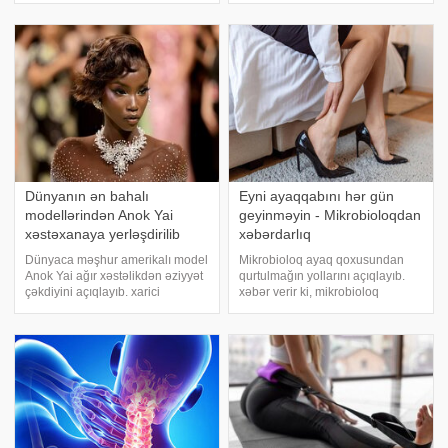
Hacıyeva bildirib. Onun sözlərinə
verir ki, çoxları küçəyə çıxmazdan
görə, sintetik materialda
əvvəl ağ krossovkada ləkə
gördükd
Dünyanın ən bahalı
Eyni ayaqqabını hər gün
modellərindən Anok Yai
geyinməyin - Mikrobioloqdan
xəstəxanaya yerləşdirilib
xəbərdarlıq
Dünyaca məşhur amerikalı model
Mikrobioloq ayaq qoxusundan
Anok Yai ağır xəstəlikdən əziyyət
qurtulmağın yollarını açıqlayıb.
çəkdiyini açıqlayıb. xarici
xəbər verir ki, mikrobioloq
mətbuata istinadən xəbər verir ki,
Primroz Friston ayaqlardan gələn
o, bir ildir davam edən gizli
xoşagəlməz qoxunun səbəblərini
sağlamlıq mübarizəsini ilk dəfə
və ondan xilas olma üsullarını
sosial mediada paylaşıb. 28 yaşl
açıqlayıb. Mütəxəssisin
tövsiyələri Independen