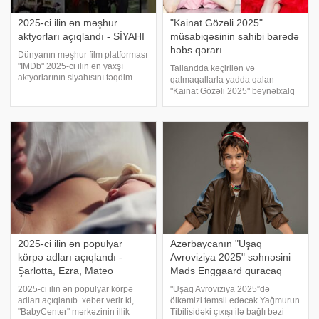
2025-ci ilin ən məşhur
"Kainat Gözəli 2025"
aktyorları açıqlandı - SİYAHI
müsabiqəsinin sahibi barədə
həbs qərarı
Dünyanın məşhur film platforması
"IMDb" 2025-ci ilin ən yaxşı
Tailandda keçirilən və
aktyorlarının siyahısını təqdim
qalmaqallarla yadda qalan
edib. xəbər verir ki, siyahıda həm
"Kainat Gözəli 2025" beynəlxalq
qadın, həm də kişi olmaqla bir
gözəllik müsabiqəsinin qalibi 25
çox simanın adı yer alıb. Həmin
yaşlı meksikalı Melissa (Fatima)
siyahını təqdim edirik:
Boş olub. Lakin yarışma başa
çatsa da, onun ətrafındakı
qalmaqalla
2025-ci ilin ən populyar
Azərbaycanın "Uşaq
körpə adları açıqlandı -
Avroviziya 2025" səhnəsini
Şarlotta, Ezra, Mateo
Mads Enggaard quracaq
2025-ci ilin ən populyar körpə
"Uşaq Avroviziya 2025″də
adları açıqlanıb. xəbər verir ki,
ölkəmizi təmsil edəcək Yağmurun
"BabyCenter" mərkəzinin illik
Tibilisidəki çıxışı ilə bağlı bəzi