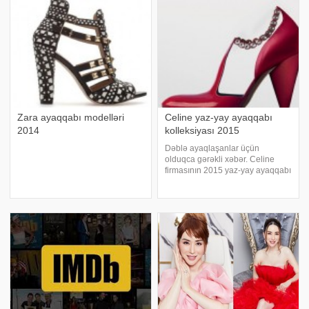
ayaqqabılar daha çoxdur. Ancaq
qırmızı, narıncı, sar
Zara ayaqqabı modelləri
Celine yaz-yay ayaqqabı
2014
kolleksiyası 2015
Dəblə ayaqlaşanlar üçün
olduqca gərəkli xəbər. Celine
firmasının 2015 yaz-yay ayaqqabı
kolleksiyası