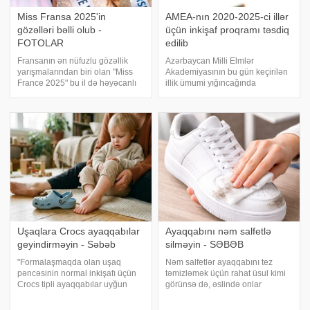
Miss Fransa 2025'in
AMEA-nın 2020-2025-ci illər
gözəlləri bəlli olub -
üçün inkişaf proqramı təsdiq
FOTOLAR
edilib
Fransanın ən nüfuzlu gözəllik
Azərbaycan Milli Elmlər
yarışmalarından biri olan "Miss
Akademiyasının bu gün keçirilən
France 2025" bu il də həyəcanlı
illik ümumi yığıncağında
anlara şahidlik edib. . xarici
"Azərbaycan Milli Elmlər
mətbuata istinadən xəbər verir ki,
Akademiyasının 2020-2025-ci
"Miss France 2025" yarışmasında
illər üçün inkişaf proqramı" səsə
ilk üç pilləni
qoyularaq təsdiq edilib. Trend-ə
istinadə
Uşaqlara Crocs ayaqqabılar
Ayaqqabını nəm salfetlə
geyindirməyin - Səbəb
silməyin - SƏBƏB
"Formalaşmaqda olan uşaq
Nəm salfetlər ayaqqabını tez
pəncəsinin normal inkişafı üçün
təmizləmək üçün rahat üsul kimi
Crocs tipli ayaqqabılar uyğun
görünsə də, əslində onlar
hesab edilmir". xəbər verir ki, bu
faydadan çox zərər verə bilər. .
sözləri pediatr-nevroloq Nurəngiz
xarici mediaya istinadla xəbər