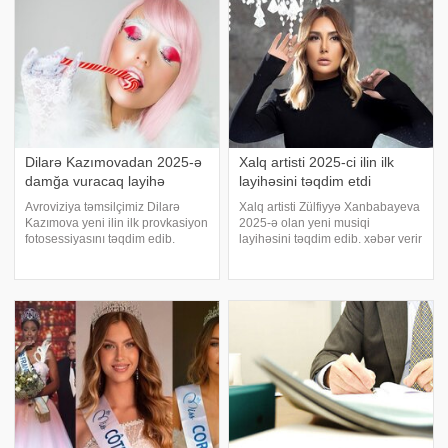
Dilarə Kazımovadan 2025-ə
Xalq artisti 2025-ci ilin ilk
damğa vuracaq layihə
layihəsini təqdim etdi
Avroviziya təmsilçimiz Dilarə
Xalq artisti Zülfiyyə Xanbabayeva
Kazımova yeni ilin ilk provkasiyon
2025-ə olan yeni musiqi
fotosessiyasını təqdim edib.
layihəsini təqdim edib. xəbər verir
xəbər verir ki, cazibədar sənətçi
ki, "Nələr gördüm" adlı mahnının
bodidə qeyri-adi paylaşımı ilə
müəllifi Vüqar Sübhandır.
diqqətləri üzərinə çəkməyi
Bəstənin aranjimanı Samir
bacarıb. . D.Kazımova cəsarətli
Sultanova, səs prodüseri İsmayı
sa