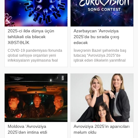
2025-ci ildə dünya üçün
Azərbaycan 'Avroviziya
təhlükəli ola biləcək
2025'də bu sırada çıxış
XƏSTƏLİK
edəcək
COVID-19 pandemiyası fonunda
İsveçrənin Bazel şəhərində baş
qlobal səhiyyə orqanları yeni
tutacaq "Avroviziya 2025"də
infeksiyaların yayılmasına fəal
iştirak edən ölkələrin yarımfinal
hazırlaşır. Viruslar, bakteriyalar,
püşkatması baş tutub. xarici
göbələklər və parazitlər həmişə
mətbuata istinadən xəbər verir ki,
bəşəriyyət üçün təhlükə yaradıb,
ölkəmizi təmsil edən müğənni
lakin COVID-19 pandemiyası
birinci yarımfinalın ikinc
mümkü
Moldova 'Avroviziya
Avroviziya 2025'in aparıcıları
2025'dən imtina etdi
məlum oldu