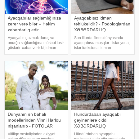
Ayaqqabılar sağlamlığınıza
Ayaqqabısız idman
zərər verə bilər – Həkim
təhlükəlidir? - Podoloqlardan
xəbərdarlıq edir
XƏBƏRDARLIQ
Ayaqyalın gəzmək duruş və
Son illərdə fitnes dünyasında
onurğa sağlamlığına müsbət təsir
ayaqqabısız məşqlər - istər yoqa,
göstərir. xəbər verir ki, idman
istər funksional idman
həkimi və reabilitasiya
növləri populyarlıq qazanıb. Bu
mütəxəssisi Valeri Vasilyevin
yanaşmanın tərəfdarları ayaq
sözlərinə görə, ayaqyalın gəzmək
əzələlərinin daha yaxşı
insanın duruşunu və onurğa
aktivləşdiyini, bədənin özünü
sağlamlığını yaxşılaşdırmağ
daha dərindən his
Dünyanın ən bahalı
Hündürdaban ayaqqabı
modellərindən Vinni Harlou
geyinənlərə ciddi
nişanlanıb - FOTOLAR
XƏBƏRDARLIQ
Vitiliqo xəstəliyindən əziyyət
Hündürdaban ayaqqabı