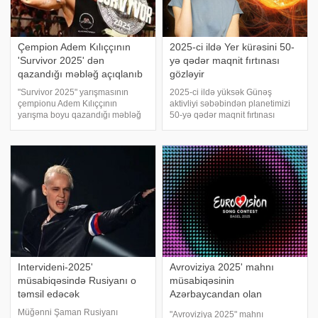
Çempion Adem Kılıççının
2025-ci ildə Yer kürəsini 50-
'Survivor 2025' dən
yə qədər maqnit fırtınası
qazandığı məbləğ açıqlanıb
gözləyir
"Survivor 2025" yarışmasının
2025-ci ildə yüksək Günəş
çempionu Adem Kılıççının
aktivliyi səbəbindən planetimizi
yarışma boyu qazandığı məbləğ
50-yə qədər maqnit fırtınası
məlum olub. Türkiyə mətbuatına
bürüyə bilər. Bu barədə
istinadən xəbər verir ki,
Rusiyanın Dövlət Maarif
yarışmada 6 ay qalan Kılıççının
Universitetinin fizik mühəndisi
həftəlik 100 min lirə maaş aldığı
Roman Kuçerov xəbərdarlıq edib.
öyrənilib
xəbər verir ki, onu
Intervideni-2025'
Avroviziya 2025' mahnı
müsabiqəsində Rusiyanı o
müsabiqəsinin
təmsil edəcək
Azərbaycandan olan
şərhçiləri məlum oldu
Müğənni Şaman Rusiyanı
"Avroviziya 2025" mahnı