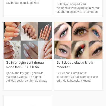
cazibədarlıqları ilə gözləri
Britaniyalı ortoped Paul
oxşayan modellər bu ideal
"vetnamka"ların ayaq üçün zərərli
görünüşə asan sahib olmurlar.
olduğunu açıqlayıb. -a istinadən
Onlar incə görünüşlərini
xəbər verir ki, belə çəkələklər
saxlamaq üçün ömürləri boyu
ayaq dırnaqlarının formasını
pəhriz saxlayırlar. Süfrədəki
deformasiya edir. . Həkimin
ləzzətl
sözlərinə görə, "vetnamka"la
Gəlinlər üçün zərif dırnaq
Bu il dəbdə olacaq kirpik
modelləri – FOTOLAR
modelləri
Qadınların toy günü gəlinliklə,
Gur və canlı kirpiklər üz
makiyajla yanaşı, ən diqqət
ifadələrinə və baxışlara çox təsir
etdikləri şeylərdən biri də dırnaq
edir. Hətta baxışlara xüsusi
modelləridir. Toy günü gəlinlər
dərinlik qatır. Həmişə baxımlı və
daha çox düz rənglərə və
canlı görüntü verir. Təəssüf ki,
minimalist toxunuşlara üstünlük
hamımız gözəl kirpiklərə sahib
verməlidir. Çünki belə
deyilik, amma hər kəsin xəyal
çalarlar onlar
etdiy