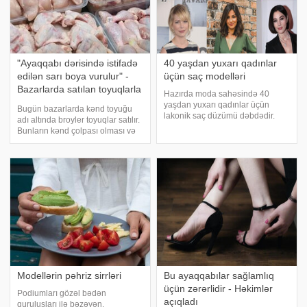
"Ayaqqabı dərisində istifadə
40 yaşdan yuxarı qadınlar
edilən sarı boya vurulur" -
üçün saç modelləri
Bazarlarda satılan toyuqlarla
Hazırda moda sahəsində 40
bağlı XƏBƏRDARLIQ
yaşdan yuxarı qadınlar üçün
Bugün bazarlarda kənd toyuğu
lakonik saç düzümü dəbdədir.
adı altında broyler toyuqlar satılır.
Belə saç modelləri xanımların
Bunların kənd çolpası olması və
təbii gözəlliyini vurğulamağa
hansı şəraitdə yetişdirilməsi isə
imkan verir. Bu saç düzümləri
sual altındadır. Bəs bu
həmçinin çox diqqət də tələb
məhsullar həqiqətən kənd
etmir. Belə ki, səhə
şəraitindəmi yetişdirilir?. bildirir ki
Modellərin pəhriz sirrləri
Bu ayaqqabılar sağlamlıq
üçün zərərlidir - Həkimlər
Podiumları gözəl bədən
açıqladı
quruluşları ilə bəzəyən,