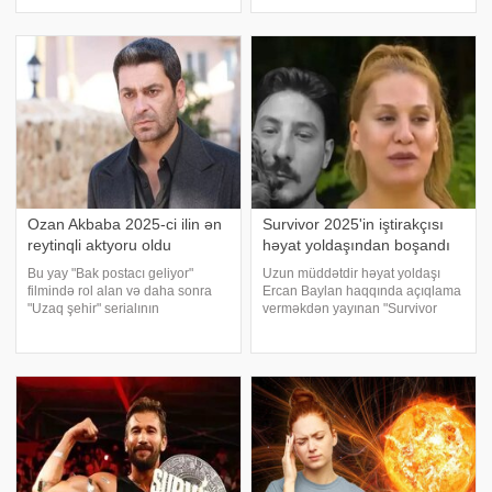
hesabatına görə, qızlar arasında
təfəürratlar bəlli olub. xəbər verir
ən çox seçilən ad Olivia olub və
ki, Yağmur bildirib ki,
ardıcıl beşinci ildir ki, birinci
Azərbaycanın "Uşaq Avroviziya
yerdədir. Digə
2025" səhnəsini Mads Enggaar
Ozan Akbaba 2025-ci ilin ən
Survivor 2025'in iştirakçısı
reytinqli aktyoru oldu
həyat yoldaşından boşandı
Bu yay "Bak postacı geliyor"
Uzun müddətdir həyat yoldaşı
filmində rol alan və daha sonra
Ercan Baylan haqqında açıqlama
"Uzaq şehir" serialının
verməkdən yayınan "Survivor
çəkilişlərinə davam edən Ozan
2025"in qalmaqallı
Akbaba həm televiziya
iştirakçısı Almeda nəhayət
ekranlarının, həm də sosial
susqunluğunu pozub. Türkiyə
medianın ən çox maraq toplayan
mətbuatına istinadən xəbər verir
simas
ki, o, boşanmağ