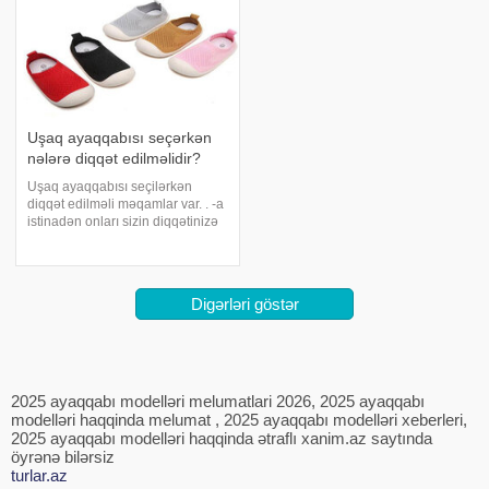
Uşaq ayaqqabısı seçərkən
nələrə diqqət edilməlidir?
Uşaq ayaqqabısı seçilərkən
diqqət edilməli məqamlar var. . -a
istinadən onları sizin diqqətinizə
çatdırır:. Uşaq ayaqqabısı
seçərkən nələrə diqqət
edilməlidir? Bugünkü mövzumuz
bununla bağlıdır. Sizə doktor
Digərləri göstər
Mehmet Uçarı
2025 ayaqqabı modelləri melumatlari 2026, 2025 ayaqqabı
modelləri haqqinda melumat , 2025 ayaqqabı modelləri xeberleri,
2025 ayaqqabı modelləri haqqinda ətraflı xanim.az saytında
öyrənə bilərsiz
turlar.az