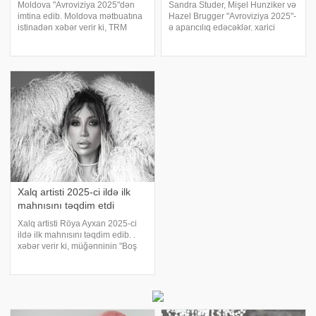
Moldova "Avroviziya 2025"dən
Sandra Studer, Mişel Hunziker və
imtina edib. Moldova mətbuatına
Hazel Brugger "Avroviziya 2025"-
istinadən xəbər verir ki, TRM
ə aparıcılıq edəcəklər. xarici
televiziya kanalı müğənnillər
mətbuata istinadən xəbər verir ki,
BACHO və Carnival Brain-i
aparıcılardan biri olan Sandra
təmsilçi seçdiyini, lakin onların
Studer 1991-ci ildə
yalnız səyahət xərclərinin
"Avroviziya"da İsveçrən
qarşılanağın
Xalq artisti 2025-ci ildə ilk
mahnısını təqdim etdi
Xalq artisti Röya Ayxan 2025-ci
ildə ilk mahnısını təqdim edib. .
xəbər verir ki, müğənninin "Boş
bəhanələr" adlanan yeni
mahnısının sözləri və musiqisi Arif
Neymətova və Əli Türkoğluya
məxsusdur. Klip İstanbulda