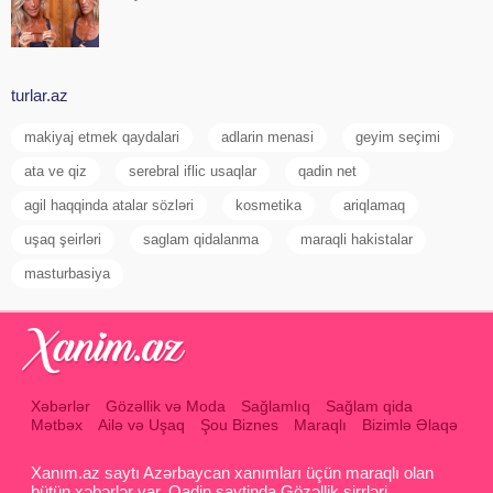
turlar.az
makiyaj etmek qaydalari
adlarin menasi
geyim seçimi
ata ve qiz
serebral iflic usaqlar
qadin net
agil haqqinda atalar sözləri
kosmetika
ariqlamaq
uşaq şeirləri
saglam qidalanma
maraqli hakistalar
masturbasiya
Xəbərlər
Gözəllik və Moda
Sağlamlıq
Sağlam qida
Mətbəx
Ailə və Uşaq
Şou Biznes
Maraqlı
Bizimlə Əlaqə
Xanım.az saytı Azərbaycan xanımları üçün maraqlı olan
bütün xəbərlər var. Qadin saytinda Gözəllik sirrləri ,