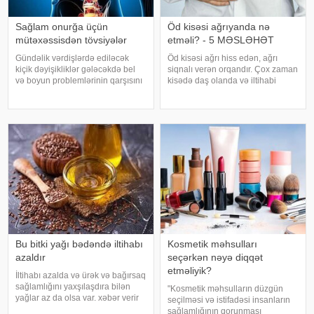
Sağlam onurğa üçün
Öd kisəsi ağrıyanda nə
mütəxəssisdən tövsiyələr
etməli? - 5 MƏSLƏHƏT
Gündəlik vərdişlərdə ediləcək
Öd kisəsi ağrı hiss edən, ağrı
kiçik dəyişikliklər gələcəkdə bel
siqnalı verən orqandır. Çox zaman
və boyun problemlərinin qarşısını
kisədə daş olanda və iltihabi
almağa kömək edə bilər. xəbər
xəstəliklərdə ağrıyır. Kəskin
verir ki, türkiyəli professor Turgut
pristuplarda ilk işiniz təcili yardım
Akgülün sözlərinə görə, düzgün
çağırıb, xəstəxanaya çatmaqdır,
duruş onurğanın sağlam
bu zaman hətta ağrıkəsic
qalmasınd
Bu bitki yağı bədəndə iltihabı
Kosmetik məhsulları
azaldır
seçərkən nəyə diqqət
etməliyik?
İltihabı azalda və ürək və bağırsaq
sağlamlığını yaxşılaşdıra bilən
"Kosmetik məhsulların düzgün
yağlar az da olsa var. xəbər verir
seçilməsi və istifadəsi insanların
ki, kətan yağı ənənəvi olaraq
sağlamlığının qorunması