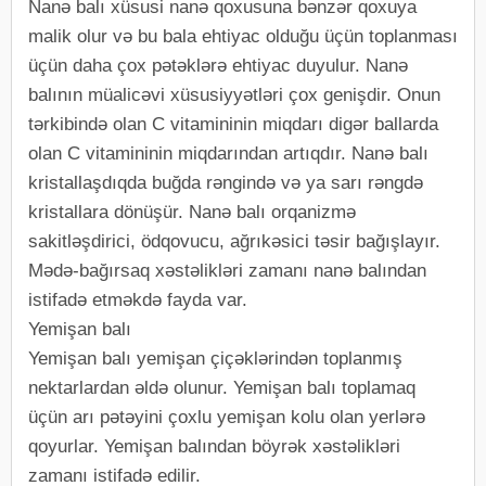
Nanə balı xüsusi nanə qoxusuna bənzər qoxuya
malik olur və bu bala ehtiyac olduğu üçün toplanması
üçün daha çox pətəklərə ehtiyac duyulur. Nanə
balının müalicəvi xüsusiyyətləri çox genişdir. Onun
tərkibində olan C vitamininin miqdarı digər ballarda
olan C vitamininin miqdarından artıqdır. Nanə balı
kristallaşdıqda buğda rəngində və ya sarı rəngdə
kristallara dönüşür. Nanə balı orqanizmə
sakitləşdirici, ödqovucu, ağrıkəsici təsir bağışlayır.
Mədə-bağırsaq xəstəlikləri zamanı nanə balından
istifadə etməkdə fayda var.
Yemişan balı
Yemişan balı yemişan çiçəklərindən toplanmış
nektarlardan əldə olunur. Yemişan balı toplamaq
üçün arı pətəyini çoxlu yemişan kolu olan yerlərə
qoyurlar. Yemişan balından böyrək xəstəlikləri
zamanı istifadə edilir.