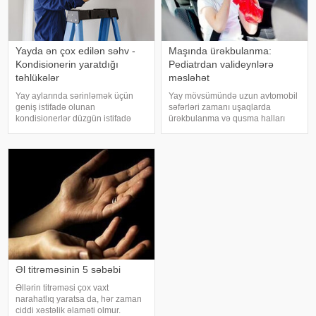
Yayda ən çox edilən səhv -
Maşında ürəkbulanma:
Kondisionerin yaratdığı
Pediatrdan valideynlərə
təhlükələr
məsləhət
Yay aylarında sərinləmək üçün
Yay mövsümündə uzun avtomobil
geniş istifadə olunan
səfərləri zamanı uşaqlarda
kondisionerlər düzgün istifadə
ürəkbulanma və qusma halları
edilmədikdə müxtəlif sağlamlıq
tez-tez müşahidə olunur. xəbər
problemlərinə səbəb ola bilər.
verir ki, pediatr Jül Fujer bunun
xəbər verir ki, ani temperatur
beynin gözlərdən və bədənin
dəyişiklikləri, quru hava və
hərəkətindən gələn siqnallar
baxımsız kondisionerlərd
arasındakı uyğunsuzluqda
Əl titrəməsinin 5 səbəbi
Əllərin titrəməsi çox vaxt
narahatlıq yaratsa da, hər zaman
ciddi xəstəlik əlaməti olmur.