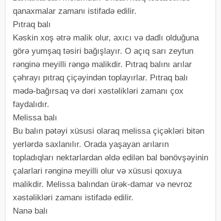
qanaxmalar zamanı istifadə edilir.
Pıtraq balı
Kəskin xoş ətrə malik olur, axıcı və dadlı olduğuna
görə yumşaq təsiri bağışlayır. O açıq sarı zeytun
rənginə meyilli rəngə malikdir. Pıtraq balını arılar
çəhrayı pıtraq çiçəyindən toplayırlar. Pıtraq balı
mədə-bağırsaq və dəri xəstəlikləri zamanı çox
faydalıdır.
Melissa balı
Bu balın pətəyi xüsusi olaraq melissa çiçəkləri bitən
yerlərdə saxlanılır. Orada yaşayan arıların
topladıqları nektarlardan əldə edilən bal bənövşəyinin
çalarlari rənginə meyilli olur və xüsusi qoxuya
malikdir. Melissa balından ürək-damar və nevroz
xəstəlikləri zamanı istifadə edilir.
Nanə balı