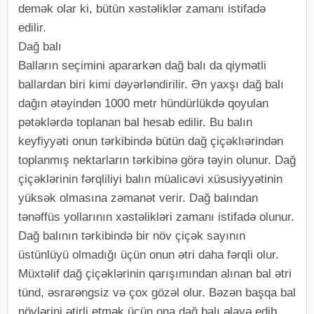
demək olar ki, bütün xəstəliklər zamanı istifadə
edilir.
Dağ balı
Balların seçimini apararkən dağ balı da qiymətli
ballardan biri kimi dəyərləndirilir. Ən yaxşı dağ balı
dağın ətəyindən 1000 metr hündürlükdə qoyulan
pətəklərdə toplanan bal hesab edilir. Bu balın
keyfiyyəti onun tərkibində bütün dağ çiçəklıərindən
toplanmış nektarların tərkibinə görə təyin olunur. Dağ
çiçəklərinin fərqliliyi balın müalicəvi xüsusiyyətinin
yüksək olmasına zəmanət verir. Dağ balından
tənəffüs yollarının xəstəlikləri zamanı istifadə olunur.
Dağ balının tərkibində bir növ çiçək sayının
üstünlüyü olmadığı üçün onun ətri daha fərqli olur.
Müxtəlif dağ çiçəklərinin qarışımından alınan bal ətri
tünd, əsrarəngsiz və çox gözəl olur. Bəzən başqa bal
növlərini ətirli etmək üçün ona dağ balı əlavə edib