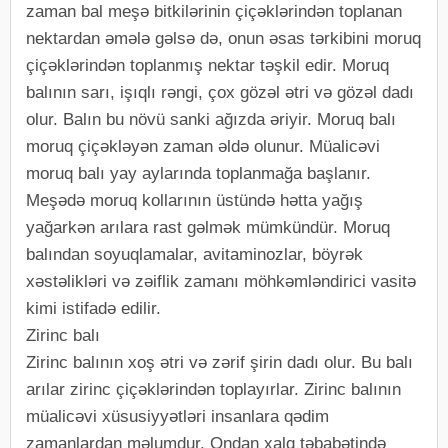
zaman bal meşə bitkilərinin çiçəklərindən toplanan
nektardan əmələ gəlsə də, onun əsas tərkibini moruq
çiçəklərindən toplanmış nektar təşkil edir. Moruq
balının sarı, işıqlı rəngi, çox gözəl ətri və gözəl dadı
olur. Balın bu növü sanki ağızda əriyir. Moruq balı
moruq çiçəkləyən zaman əldə olunur. Müalicəvi
moruq balı yay aylarında toplanmağa başlanır.
Meşədə moruq kollarının üstündə hətta yağış
yağarkən arılara rast gəlmək mümkündür. Moruq
balından soyuqlamalar, avitaminozlar, böyrək
xəstəlikləri və zəiflik zamanı möhkəmləndirici vasitə
kimi istifadə edilir.
Zirinc balı
Zirinc balının xoş ətri və zərif şirin dadı olur. Bu balı
arılar zirinc çiçəklərindən toplayırlar. Zirinc balının
müalicəvi xüsusiyyətləri insanlara qədim
zamanlardan məlumdur. Ondan xalq təbabətində