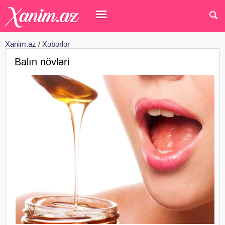
Xanim.az
/
Xəbərlər
Balın növləri