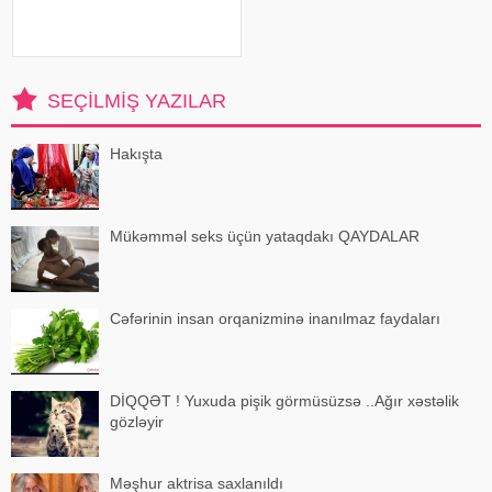
Mütəxəssislərin sözlərinə görə,
bəzi hallarda bu vəziyyət gündəlik
faktorlarla bağlı olur və aradan
qalxa bilər. Fransız mətbuatın
SEÇILMIŞ YAZILAR
Hakışta
Mükəmməl seks üçün yataqdakı QAYDALAR
Cəfərinin insan orqanizminə inanılmaz faydaları
DİQQƏT ! Yuxuda pişik görmüsüzsə ..Ağır xəstəlik
gözləyir
Məşhur aktrisa saxlanıldı