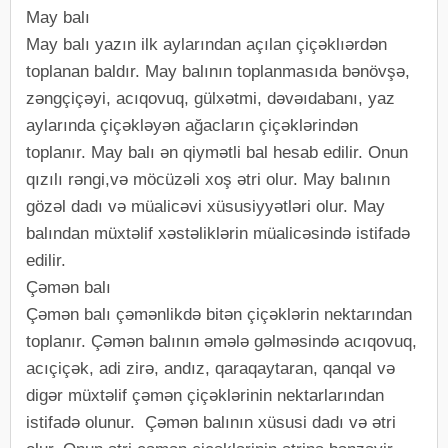
May balı
May balı yazın ilk aylarından açılan çiçəklıərdən
toplanan baldır. May balının toplanmasıda bənövşə,
zəngçiçəyi, acıqovuq, gülxətmi, dəvəıdabanı, yaz
aylarında çiçəkləyən ağacların çiçəklərindən
toplanır. May balı ən qiymətli bal hesab edilir. Onun
qızılı rəngi,və möcüzəli xoş ətri olur. May balının
gözəl dadı və müalicəvi xüsusiyyətləri olur. May
balından müxtəlif xəstəliklərin müalicəsində istifadə
edilir.
Çəmən balı
Çəmən balı çəmənlikdə bitən çiçəklərin nektarından
toplanır. Çəmən balının əmələ gəlməsində acıqovuq,
acıçiçək, adi zirə, andız, qaraqaytaran, qanqal və
digər müxtəlif çəmən çiçəklərinin nektarlarından
istifadə olunur. Çəmən balının xüsusi dadı və ətri