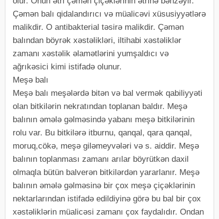
olur. Onun ətri çəmən çiçəklərinin ətrinə bənzəyir.
Çəmən balı qidalandırıcı və müalicəvi xüsusiyyətlərə
malikdir. O antibakterial təsirə malikdir. Çəmən
balından böyrək xəstəlikləri, iltihabi xəstəliklər
zamanı xəstəlik əlamətlərini yumşaldıcı və
ağrıkəsici kimi istifadə olunur.
Meşə balı
Meşə balı meşələrdə bitən və bal vermək qabiliyyəti
olan bitkilərin nekratından toplanan baldır. Meşə
balının əmələ gəlməsində yabanı meşə bitkilərinin
rolu var. Bu bitkilərə itburnu, qanqal, qara qanqal,
moruq,cökə, meşə giləmeyvələri və s. aiddir. Meşə
balının toplanması zamanı arılar böyrütkən daxil
olmaqla bütün balverən bitkilərdən yararlanır. Meşə
balının əmələ gəlməsinə bir çox meşə çiçəklərinin
nektarlarından istifadə edildiyinə görə bu bal bir çox
xəstəliklərin müalicəsi zamanı çox faydalıdır. Ondan