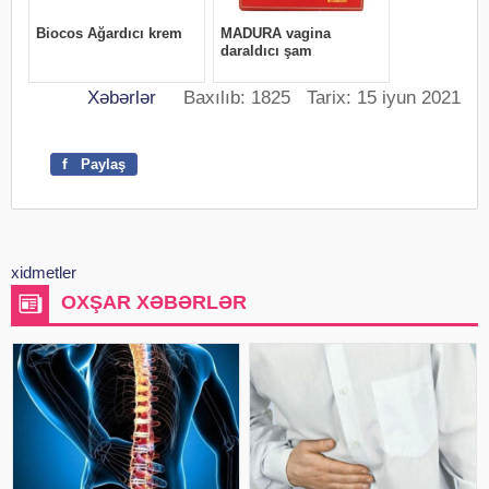
Xəbərlər
Baxılıb: 1825 Tarix: 15 iyun 2021
f
Paylaş
xidmetler
OXŞAR XƏBƏRLƏR