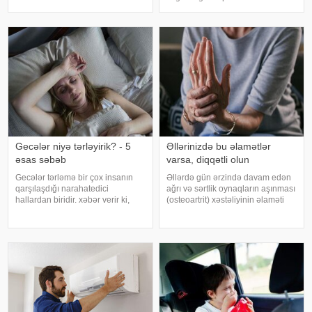
işlədici və yara sağalması üçün
baxımından mühüm əhəmiyyət
istifadə edilən üyüdülmüş və
daşıyır". xəbər verir ki, bu fikirləri
preslənmiş kətan toxumlarında
Səhiyyə Nazirliyinin rəsmi
"Instagram" hesabınd
Gecələr niyə tərləyirik? - 5
Əllərinizdə bu əlamətlər
əsas səbəb
varsa, diqqətli olun
Gecələr tərləmə bir çox insanın
Əllərdə gün ərzində davam edən
qarşılaşdığı narahatedici
ağrı və sərtlik oynaqların aşınması
hallardan biridir. xəbər verir ki,
(osteoartrit) xəstəliyinin əlaməti
mütəxəssislər bildirirlər ki, bu
ola bilər. Bu xəstəlik oynaqları
vəziyyət bəzən sadə səbəblərlə
qoruyan qığırdağın zamanla
əlaqəli olsa da, bəzi hallarda
nazilməsi və aşınması nəticəsində
sağlamlıq problemlərinin əlamət
yaranır. xəbər verir ki