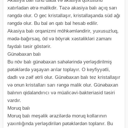
Akasiya balı tünd dada və akasiya qoxusunu
xatırladan ətrə malikdir. Təzə akasiya balı açıq sarı
rəngdə olur. O gec kristallaşır, kristallaşanda süd ağı
rəngdə olur. Bu bal ən qatı bal hesab edilir.
Akasiya balı orqanizmi möhkəmləndirir, yuxusuzluq,
mədə-bağırsaq, öd və böyrək xəstəlikləri zamanı
faydalı təsir göstərir.
Günəbaxan balı
Bu növ balı günəbaxan sahələrində yerləşdirilmiş
pətəklərdə yaşayan arılar toplayır. O keyfiyyətli,
dadlı və zəif ətrli olur. Günəbaxan balı tez kristallaşır
və onun kristalları sarı rəngə malik olur. Günəbaxan
balının qidalandırıcı və müalicəvi-bakteriasid təsiri
vardır.
Moruq balı
Moruq balı meşəlik ərazilərdə moruq kollarının
yaxınlığında yerləşdirilən pətəklərdən toplanır. Bu