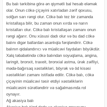
Bu balı tərkibinə görə ən qiymətli bal hesab eləmək
olar. Onun cökə çiçəyini xatırladan zərif qoxusu,
solğun sarı rəngi olur. Cökə balı tez bir zamanda
kristallaşa bilir, bu zaman onun xırda və narın
kristalları olur. Cökə balı kristallaşan zamanı onun
rəngi ağarır. Onu xüsusi dadı olur və bu dad cökə
balını digər ballardan asanlıqla fərqləndirir. Cökə
balının qidalandırıcı və müalicəvi faydaları böyükdür.
Xalq təbabətində cökə balından soyuqlama, angina,
laringit, bronxit, traxeit, bronxial astma, ürək zəifliyi,
mədə-bağırsaq xəstəlikləri, böyrək və öd kisəsi
xəstəlikləri zamanı istifadə edilir. Cökə balı, cökə
çiçəyinin müalicəvi təsir etdiyi xəstəliklərin
müalicəsini sürətləndirir və sağalmasında rol
oynayır.
Ağ akasiya balı