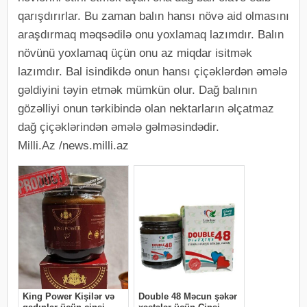
qarışdırırlar. Bu zaman balın hansı növə aid olmasını
araşdırmaq məqsədilə onu yoxlamaq lazımdır. Balın
növünü yoxlamaq üçün onu az miqdar isitmək
lazımdır. Bal isindikdə onun hansı çiçəklərdən əmələ
gəldiyini təyin etmək mümkün olur. Dağ balının
gözəlliyi onun tərkibində olan nektarların əlçatmaz
dağ çiçəklərindən əmələ gəlməsindədir.
Milli.Az /news.milli.az