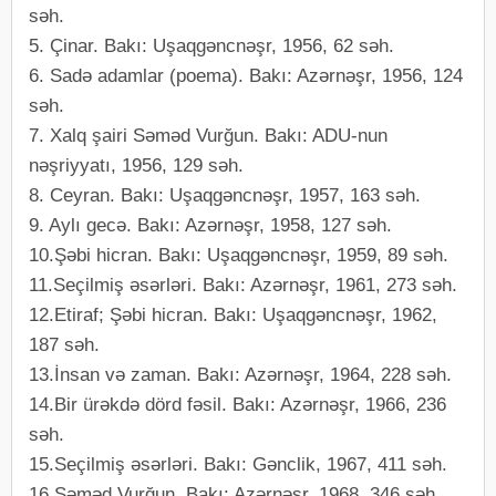
səh.
5. Çinar. Bakı: Uşaqgəncnəşr, 1956, 62 səh.
6. Sadə adamlar (poema). Bakı: Azərnəşr, 1956, 124
səh.
7. Xalq şairi Səməd Vurğun. Bakı: ADU-nun
nəşriyyatı, 1956, 129 səh.
8. Ceyran. Bakı: Uşaqgəncnəşr, 1957, 163 səh.
9. Aylı gecə. Bakı: Azərnəşr, 1958, 127 səh.
10.Şəbi hicran. Bakı: Uşaqgəncnəşr, 1959, 89 səh.
11.Seçilmiş əsərləri. Bakı: Azərnəşr, 1961, 273 səh.
12.Etiraf; Şəbi hicran. Bakı: Uşaqgəncnəşr, 1962,
187 səh.
13.İnsan və zaman. Bakı: Azərnəşr, 1964, 228 səh.
14.Bir ürəkdə dörd fəsil. Bakı: Azərnəşr, 1966, 236
səh.
15.Seçilmiş əsərləri. Bakı: Gənclik, 1967, 411 səh.
16.Səməd Vurğun. Bakı: Azərnəşr, 1968, 346 səh.