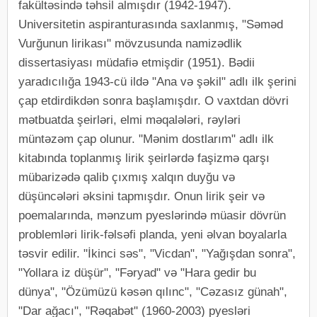
fakültəsində təhsil almışdır (1942-1947).
Universitetin aspiranturasında saxlanmış, "Səməd
Vurğunun lirikası" mövzusunda namizədlik
dissertasiyası müdafiə etmişdir (1951). Bədii
yaradıcılığa 1943-cü ildə "Ana və şəkil" adlı ilk şerini
çap etdirdikdən sonra başlamışdır. O vaxtdan dövri
mətbuatda şeirləri, elmi məqalələri, rəyləri
müntəzəm çap olunur. "Mənim dostlarım" adlı ilk
kitabında toplanmış lirik şeirlərdə faşizmə qarşı
mübarizədə qalib çıxmış xalqın duyğu və
düşüncələri əksini tapmışdır. Onun lirik şeir və
poemalarında, mənzum pyeslərində müasir dövrün
problemləri lirik-fəlsəfi planda, yeni əlvan boyalarla
təsvir edilir. "İkinci səs", "Vicdan", "Yağışdan sonra",
"Yollara iz düşür", "Fəryad" və "Hara gedir bu
dünya", "Özümüzü kəsən qılınc", "Cəzasız günah",
"Dar ağacı", "Rəqabət" (1960-2003) pyesləri