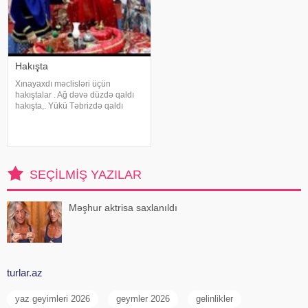
Hakışta
Xınayaxdı məclisləri üçün
hakıştalar . Ağ dəvə düzdə qaldı
hakışta,. Yükü Təbrizdə qaldı
hakışta. Oğlanı dərd apardı
hakışta,. Dərmanı qızda qaldı
hakışta. Gülü atdım dənizə
hakışta,. Batdı çıxmadı üzə
hakışta. Nolar bizi
SEÇILMIŞ YAZILAR
Məşhur aktrisa saxlanıldı
turlar.az
yaz geyimleri 2026
geymler 2026
gelinlikler