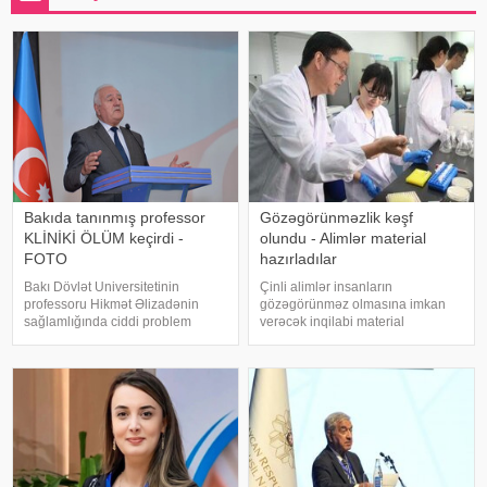
Bakıda tanınmış professor
Gözəgörünməzlik kəşf
KLİNİKİ ÖLÜM keçirdi -
olundu - Alimlər material
FOTO
hazırladılar
Bakı Dövlət Universitetinin
Çinli alimlər insanların
professoru Hikmət Əlizadənin
gözəgörünməz olmasına imkan
sağlamlığında ciddi problem
verəcək inqilabi material
yaranıb. -a istinadən xəbər verir
hazırlayıblar. xəbər verir ki, Çinin
ki, 70 yaşlı professor dünən iş
Elektron Elm və Texnologiya
yerində ürəyində narahatlıq hiss
Universitetinin tədqiqatçıları işıq
etdikdən sonra təcili tibbi yardıma
şəraitinə görə rəngini dəyişə bilən
müraciə
unika