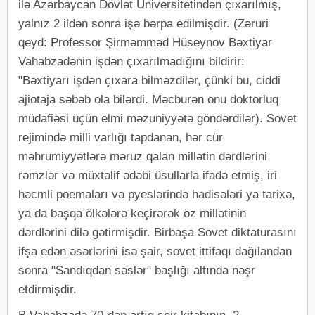
ilə Azərbaycan Dövlət Universitetindən çıxarılmış,
yalnız 2 ildən sonra işə bərpa edilmişdir. (Zəruri
qeyd: Professor Şirməmməd Hüseynov Bəxtiyar
Vahabzadənin işdən çıxarılmadığını bildirir:
"Bəxtiyarı işdən çıxara bilməzdilər, çünki bu, ciddi
ajiotaja səbəb ola bilərdi. Məcburən onu doktorluq
müdafiəsi üçün elmi məzuniyyətə göndərdilər). Sovet
rejimində milli varlığı tapdanan, hər cür
məhrumiyyətlərə məruz qalan millətin dərdlərini
rəmzlər və müxtəlif ədəbi üsullarla ifadə etmiş, iri
həcmli poemaları və pyeslərində hadisələri ya tarixə,
ya da başqa ölkələrə keçirərək öz millətinin
dərdlərini dilə gətirmişdir. Birbaşa Sovet diktaturasını
ifşa edən əsərlərini isə şair, sovet ittifaqı dağılandan
sonra "Sandıqdan səslər" başlığı altında nəşr
etdirmişdir.