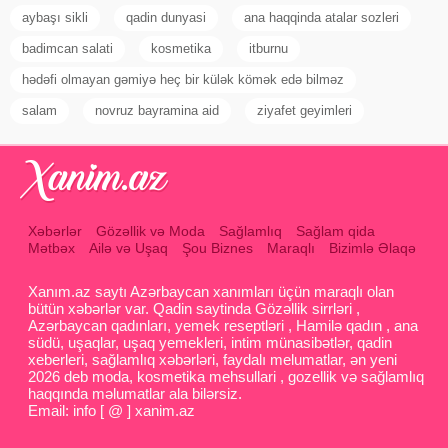
aybaşı sikli
qadin dunyasi
ana haqqinda atalar sozleri
badimcan salati
kosmetika
itburnu
hədəfi olmayan gəmiyə heç bir külək kömək edə bilməz
salam
novruz bayramina aid
ziyafet geyimleri
Xəbərlər
Gözəllik və Moda
Sağlamlıq
Sağlam qida
Mətbəx
Ailə və Uşaq
Şou Biznes
Maraqlı
Bizimlə Əlaqə
Xanım.az saytı Azərbaycan xanımları üçün maraqlı olan
bütün xəbərlər var. Qadin saytinda Gözəllik sirrləri ,
Azərbaycan qadınları, yemek reseptləri , Hamilə qadın , ana
südü, uşaqlar, uşaq yemekleri, intim münasibətlər, qadin
xeberleri, sağlamlıq xəbərləri, faydalı melumatlar, ən yeni
2026 deb moda, kosmetika mehsullari , gozellik və sağlamlıq
haqqında məlumatlar ala bilərsiz.
Email: info [ @ ] xanim.az