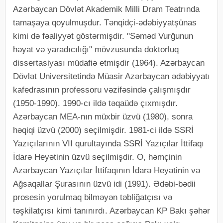
Azərbaycan Dövlət Akademik Milli Dram Teatrında
tamaşaya qoyulmuşdur. Tənqidçi-ədəbiyyatşünas
kimi də fəaliyyət göstərmişdir. "Səməd Vurğunun
həyat və yaradıcılığı" mövzusunda doktorluq
dissertasiyası müdafiə etmişdir (1964). Azərbaycan
Dövlət Universitetində Müasir Azərbaycan ədəbiyyatı
kafedrasının professoru vəzifəsində çalışmışdır
(1950-1990). 1990-cı ildə təqaüdə çıxmışdır.
Azərbaycan MEA-nın müxbir üzvü (1980), sonra
həqiqi üzvü (2000) seçilmişdir. 1981-ci ildə SSRİ
Yazıçılarının VII qurultayında SSRİ Yazıçılar İttifaqı
İdarə Heyətinin üzvü seçilmişdir. O, həmçinin
Azərbaycan Yazıçılar İttifaqının İdarə Heyətinin və
Ağsaqallar Şurasının üzvü idi (1991). Ədəbi-bədii
prosesin yorulmaq bilməyən təbliğatçısı və
təşkilatçısı kimi tanınırdı. Azərbaycan KP Bakı şəhər