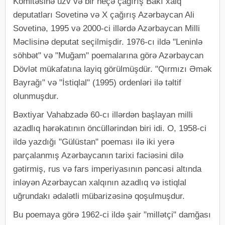
Komitəsinə üzv və bir neçə çağırış Bakı xalq
deputatları Sovetinə və X çağırış Azərbaycan Ali
Sovetinə, 1995 və 2000-ci illərdə Azərbaycan Milli
Məclisinə deputat seçilmişdir. 1976-cı ildə "Leninlə
söhbət" və "Muğam" poemalarına görə Azərbaycan
Dövlət mükafatına layiq görülmüşdür. "Qırmızı Əmək
Bayrağı" və "İstiqlal" (1995) ordenləri ilə təltif
olunmuşdur.
Bəxtiyar Vahabzadə 60-cı illərdən başlayan milli
azadlıq hərəkatının öncüllərindən biri idi. O, 1958-ci
ildə yazdığı "Gülüstan" poeması ilə iki yerə
parçalanmış Azərbaycanın tarixi faciəsini dilə
gətirmiş, rus və fars imperiyasının pəncəsi altında
inləyən Azərbaycan xalqının azadlıq və istiqlal
uğrundakı ədalətli mübarizəsinə qoşulmuşdur.
Bu poemaya görə 1962-ci ildə şair "millətçi" damğası