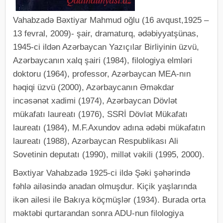
Vahabzadə Bəxtiyar Mahmud oğlu (16 avqust,1925 –
13 fevral, 2009)- şair, dramaturq, ədəbiyyatşünas,
1945-ci ildən Azərbaycan Yazıçılar Birliyinin üzvü,
Azərbaycanın xalq şairi (1984), filologiya elmləri
doktoru (1964), professor, Azərbaycan MEA-nın
həqiqi üzvü (2000), Azərbaycanın Əməkdar
incəsənət xadimi (1974), Azərbaycan Dövlət
mükafatı laureatı (1976), SSRİ Dövlət Mükafatı
laureatı (1984), M.F.Axundov adına ədəbi mükafatın
laureatı (1988), Azərbaycan Respublikası Ali
Sovetinin deputatı (1990), millət vəkili (1995, 2000).
Bəxtiyar Vahabzadə 1925-ci ildə Şəki şəhərində
fəhlə ailəsində anadan olmuşdur. Kiçik yaşlarında
ikən ailesi ile Bakıya köçmüşlər (1934). Burada orta
məktəbi qurtarandan sonra ADU-nun filologiya