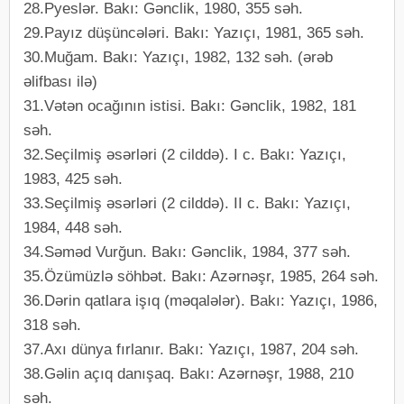
28.Pyeslər. Bakı: Gənclik, 1980, 355 səh.
29.Payız düşüncələri. Bakı: Yazıçı, 1981, 365 səh.
30.Muğam. Bakı: Yazıçı, 1982, 132 səh. (ərəb
əlifbası ilə)
31.Vətən ocağının istisi. Bakı: Gənclik, 1982, 181
səh.
32.Seçilmiş əsərləri (2 cilddə). I c. Bakı: Yazıçı,
1983, 425 səh.
33.Seçilmiş əsərləri (2 cilddə). II c. Bakı: Yazıçı,
1984, 448 səh.
34.Səməd Vurğun. Bakı: Gənclik, 1984, 377 səh.
35.Özümüzlə söhbət. Bakı: Azərnəşr, 1985, 264 səh.
36.Dərin qatlara işıq (məqalələr). Bakı: Yazıçı, 1986,
318 səh.
37.Axı dünya fırlanır. Bakı: Yazıçı, 1987, 204 səh.
38.Gəlin açıq danışaq. Bakı: Azərnəşr, 1988, 210
səh.