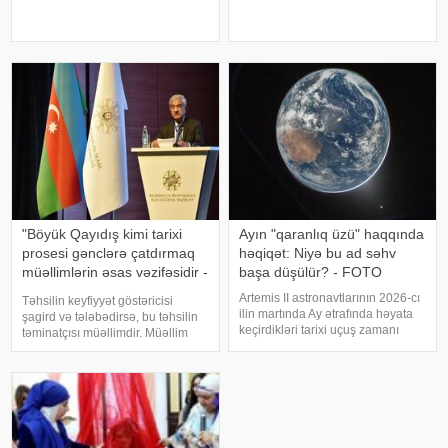
saman içində. Dəvə dəlləklik
edib. xəbər verir ki, bu barədə
eylər. Köhnə hamam içində.
AMEA-nın saytında bildirilib. Qeyd
Qarışqa şıllaq atdı,. Dəvənin budu
edilib ki, o, 75 yaşında vəfa
batdı
"Böyük Qayıdış kimi tarixi
Ayın "qaranlıq üzü" haqqında
prosesi gənclərə çatdırmaq
həqiqət: Niyə bu ad səhv
müəllimlərin əsas vəzifəsidir -
başa düşülür? - FOTO
Hafiz Paşayev
Artemis II astronavtlarının 2026-cı
Təhsilin keyfiyyət göstəricisi
ilin martında Ay ətrafında həyata
şagird və tələbədirsə, bu təhsilin
keçirdikləri tarixi uçuş zamanı
təminatçısı müəllimdir. Müəllim
çəkdikləri möhtəşəm fotolar köhnə
adını qorumaq, yüksəltmək hər
bir sualı yenidən gündəmə gətirdi:
birimizin vəzifəsidir. Trend-ə
Ayın qaranlıq tərəfi doğrudanmı
istinadən xəbər verir ki, bunu ADA
hər zaman qaranlıqdır?
Universitetinin rektoru, səfi