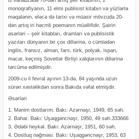
B.Vahabzadə 70-dən artıq şeir kitabının, 2
monoqrafiyanın, 11 elmi publisist kitabın və yüzlərlə
məqalənin, eləcə də tarixi və müasir mövzuda 20-
dən artıq iri həcmli poemanın müəllifidir. Şairin
əsərləri – şeir kitabları, dramları və publisistik
yazıları dünyanın bir çox dillərinə, o cümlədən
ingilis, fransız, alman, fars, türk, polyak, ispan,
macar, keçmiş Sovetlər Birliyi xalqlarının dillərinə
tərcümə edilmişdir.
2009-cu il fevral ayının 13-də, 84 yaşında uzun
sürən xəstəlikdən sonra Bakıda vəfat etmişdir.
Əsərləri
1. Mənim dostlarım. Bakı: Azərnəşr, 1949, 65 səh.
2. Bahar. Bakı: Uşaqgəncnəşr, 1950, 49 səh.333666
3. Ədəbi heykəl. Bakı: Azərnəşr, 1951, 60 səh.
4. Dostluq nəğməsi. Bakı: Uşaqgəncnəşr, 1953, 63