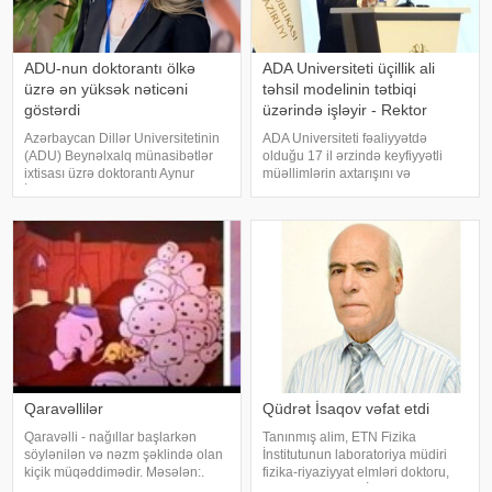
ADU-nun doktorantı ölkə
ADA Universiteti üçillik ali
üzrə ən yüksək nəticəni
təhsil modelinin tətbiqi
göstərdi
üzərində işləyir - Rektor
Azərbaycan Dillər Universitetinin
ADA Universiteti fəaliyyətdə
(ADU) Beynəlxalq münasibətlər
olduğu 17 il ərzində keyfiyyətli
ixtisası üzrə doktorantı Aynur
müəllimlərin axtarışını və
İsayeva fəlsəfə doktoru
yetişdirilməsini qarşısına prioritet
imtahanında respublika üzrə ən
məqsəd kimi qoyub. Trend-ə
yüksək nəticəni göstərib. xəbər
istinadən xəbər verir ki, bunu ADA
verir ki, bu barədə universitet
Universitetinin rektoru, səfir Hafi
məluma
Qaravəllilər
Qüdrət İsaqov vəfat etdi
Qaravəlli - nağıllar başlarkən
Tanınmış alim, ETN Fizika
söylənilən və nəzm şəklində olan
İnstitutunun laboratoriya müdiri
kiçik müqəddimədir. Məsələn:.
fizika-riyaziyyat elmləri doktoru,
Hamam, hamam içində,. Xəlbir
professor Qüdrət İsaqov vəfat