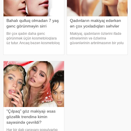
Bahalı qulluq olmadan 7 yaş
Qadınların makiyaj edərkən
gənc görünməyin sirri
ən çox yoxladıqları səhvlər
Bir çox qadın daha gənc
Makiyaj, qadınların özlərini ifadə
görünmək üçün kosmetoloqlara
etmələrinin və özlərinə
üz tutur. Ancaq bəzən kosmetoloq
güvənlərinin artırılmasının bir yolu
tərəfindən bahalı
kimi geniş istifadə olunur. Lakin,
manipulyasiyalar istənilən
makiyaj tətbiqi zamanı edilən bəzi
nəticəni əldə etmir. Bir neçə sadə
səhvlər, nəticənin istəniləndən
yolla daha gənc görünmək
fərqli olmasına səbəb ol
mümkündür. Onlara əməl etsəniz
"Çılpaq" göz makiyajı əsas
gözəllik trendinə kimin
sayəsində çevrildi?
Hər bir dəb cərəyanı populyarlıq