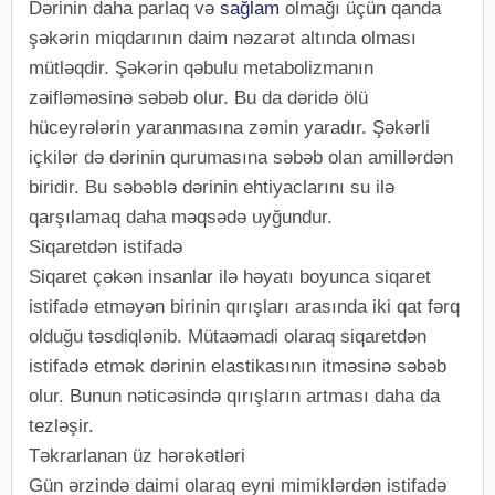
Dərinin daha parlaq və
sağlam
olmağı üçün qanda
şəkərin miqdarının daim nəzarət altında olması
mütləqdir. Şəkərin qəbulu metabolizmanın
zəifləməsinə səbəb olur. Bu da dəridə ölü
hüceyrələrin yaranmasına zəmin yaradır. Şəkərli
içkilər də dərinin qurumasına səbəb olan amillərdən
biridir. Bu səbəblə dərinin ehtiyaclarını su ilə
qarşılamaq daha məqsədə uyğundur.
Siqaretdən istifadə
Siqaret çəkən insanlar ilə həyatı boyunca siqaret
istifadə etməyən birinin qırışları arasında iki qat fərq
olduğu təsdiqlənib. Mütaəmadi olaraq siqaretdən
istifadə etmək dərinin elastikasının itməsinə səbəb
olur. Bunun nəticəsində qırışların artması daha da
tezləşir.
Təkrarlanan üz hərəkətləri
Gün ərzində daimi olaraq eyni mimiklərdən istifadə