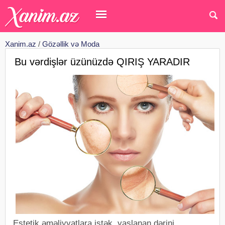
Xanim.az
/
Gözəllik və Moda
Bu vərdişlər üzünüzdə QIRIŞ YARADIR
Estetik əməliyyatlara istək, yaşlanan dərini