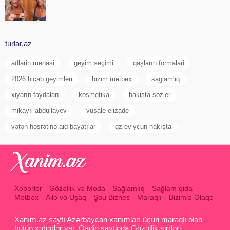
turlar.az
adlarin menasi
geyim seçimi
qaşların formalari
2026 hicab geyimləri
bizim mətbəx
saglamliq
xiyarın faydaları
kosmetika
hakista sozler
mikayıl abdullayev
vusale elizade
vətən həsrətinə aid bayatılar
qz eviyçun hakışta
Xəbərlər
Gözəllik və Moda
Sağlamlıq
Sağlam qida
Mətbəx
Ailə və Uşaq
Şou Biznes
Maraqlı
Bizimlə Əlaqə
Xanım.az saytı Azərbaycan xanımları üçün maraqlı olan
bütün xəbərlər var. Qadin saytinda Gözəllik sirrləri ,