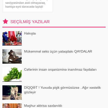
səviyyəsindən asılı olmayaraq,
həmişə eyni dərəcədə layiqli
alternativə ehtiyac duyur.
Məsələn, təkcə milyonlarla TikTok
istifadəçisinin yox, Heyli Biberin
SEÇILMIŞ YAZILAR
də sınadığı sensasion latte
makiyajı
Hakışta
Mükəmməl seks üçün yataqdakı QAYDALAR
Cəfərinin insan orqanizminə inanılmaz faydaları
DİQQƏT ! Yuxuda pişik görmüsüzsə ..Ağır xəstəlik
gözləyir
Məşhur aktrisa saxlanıldı