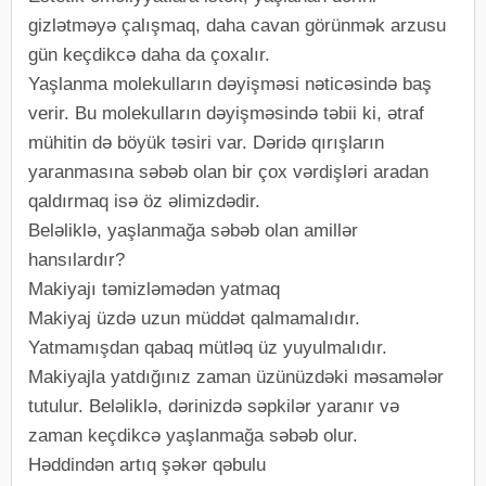
gizlətməyə çalışmaq, daha cavan görünmək arzusu
gün keçdikcə daha da çoxalır.
Yaşlanma molekulların dəyişməsi nəticəsində baş
verir. Bu molekulların dəyişməsində təbii ki, ətraf
mühitin də böyük təsiri var. Dəridə qırışların
yaranmasına səbəb olan bir çox vərdişləri aradan
qaldırmaq isə öz əlimizdədir.
Beləliklə, yaşlanmağa səbəb olan amillər
hansılardır?
Makiyajı təmizləmədən yatmaq
Makiyaj üzdə uzun müddət qalmamalıdır.
Yatmamışdan qabaq mütləq üz yuyulmalıdır.
Makiyajla yatdığınız zaman üzünüzdəki məsamələr
tutulur. Beləliklə, dərinizdə səpkilər yaranır və
zaman keçdikcə yaşlanmağa səbəb olur.
Həddindən artıq şəkər qəbulu