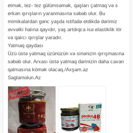
etmək, tez- tez gülümsəmək, qaşları çatmaq və s
erkən qırışların yaranmasına səbəb olur. Bu
mimikalardan gənc yaşda istifadə etdikdə dərimiz
əvvəlki halına qayıdır, yaş artdıqca isə elastiklik itir
və qalıcı qırışlar yaradır.
Yatmaq qaydası
Üzü üstə yatmaq üzünüzün və sinənizin qırışmasına
səbəb olur. Arxası üstə yatmaq dərinizin daha cavan
qalmasına kömək olacaq./Axşam.az
Saglamolun.Az