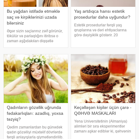
Bu yağdan istifadə etməklə
Yaş artdıqca hansı estetik
saç və kirpiklərinizi uzada
prosedurlar daha uyğundur?
bilərsiniz
Estetik prosedurlar fərqli yaş
qruplarına və dəri ehtiyaclarına
Əgər sizin saçlarınız zəif görünür,
görə dəyişiklik göstərir. 20
tökülür və parlaqlığını itiribsə o
yaşlarında tətbiq olunan yanaşma
zaman aşğıdakıları diqqətlə
ilə 40 və ya 60 yaşdan sonra
oxuyun. Siz saçlarınızın itirilmiş
aparılan müdaxilələr eyni
sağlamlığını bərpa etmək üçün
olmamalıdır. Yaş artdıqca dərinin
bahalı kosmetik vasitələrdən və
elastikliy
kimyəvi dərmanlardan ço
Qadınların gözəllik uğrunda
Keçəlləşən kişilər üçün çarə -
fədakarlıqları: azadlıq, yoxsa
QƏHVƏ MASKALARI
təzyiq?
Yena Universitetinin (Almaniya)
alimləri bir sıra eksperimentlər
Qədim zamanlardan bu günədək
zamanı aşkar ediblər ki, qəhvənin
qadın gözəlliyi müxtəlif dövrlərdə
tərkibində olan kofein saç
fərqli anlayışlarla qiymətləndirilib.