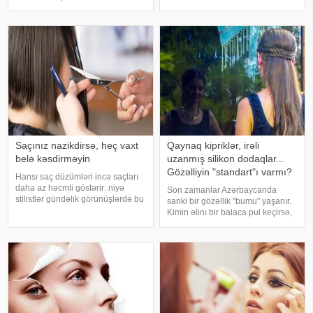
follikullarına təsir edərək saçların
Zaman keçdikcə dəyişən gözəllik
tökülməsini 37% dayandırır və
standartları qadınların öz
yeni saçların əmələ gəlməs
bədənlərinə, zahiri görünüşlərinə
və şəxsi seçimlərinə münasibətin
Saçınız nazikdirsə, heç vaxt
Qaynaq kipriklər, irəli
belə kəsdirməyin
uzanmış silikon dodaqlar...
Gözəlliyin "standart"ı varmı?
Hansı saç düzümləri incə saçları
daha az həcmli göstərir: niyə
Son zamanlar Azərbaycanda
stilistlər gündəlik görünüşlərdə bu
sanki bir gözəllik "bumu" yaşanır.
formalardan çəkinməyi məsləhət
Kimin əlinı bir balaca pul keçirsə,
görürlər. Beləliklə, bu modelləri
gözünü dartdırır və ya dodaqlarını
təqdim edirik:. İncə saçlar üçün
şişirdir. Burunlar da eyni cərrahın
hansı saç kəsimləri uyğu
əlindən çıxdığı üçün hamı bir-
birinə bənzəyir