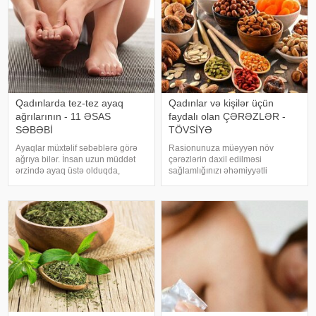
Qadınlarda tez-tez ayaq
Qadınlar və kişilər üçün
ağrılarının - 11 ƏSAS
faydalı olan ÇƏRƏZLƏR -
SƏBƏBİ
TÖVSİYƏ
Ayaqlar müxtəlif səbəblərə görə
Rasionunuza müəyyən növ
ağrıya bilər. İnsan uzun müddət
çərəzlərin daxil edilməsi
ərzində ayaq üstə olduqda,
sağlamlığınızı əhəmiyyətli
gəzdikdə, fiziki işlə və ya idmanla
dərəcədə yaxşılaşdıra bilər.
məşhul olduqda, ayaqlar güclü
Diyetoloqlar qadınlara qoz,
yükləmələrə məruz qalır. Lakin
badam, fındıq yeməyi məsləhət
insan dincələndən sonra bu ağrıla
görür. Şam fıstığı və badam dəri
üçün faydalı olan çoxl