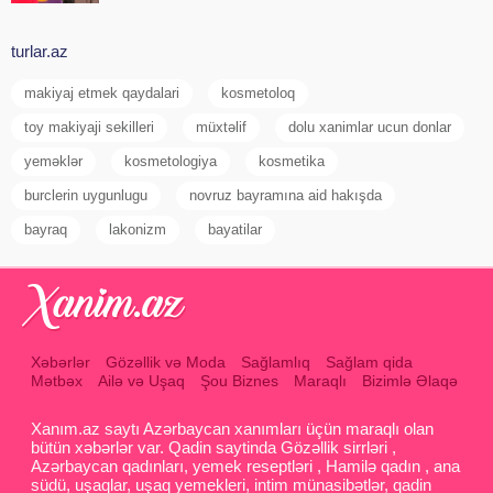
turlar.az
makiyaj etmek qaydalari
kosmetoloq
toy makiyaji sekilleri
müxtəlif
dolu xanimlar ucun donlar
yeməklər
kosmetologiya
kosmetika
burclerin uygunlugu
novruz bayramına aid hakışda
bayraq
lakonizm
bayatilar
Xəbərlər
Gözəllik və Moda
Sağlamlıq
Sağlam qida
Mətbəx
Ailə və Uşaq
Şou Biznes
Maraqlı
Bizimlə Əlaqə
Xanım.az saytı Azərbaycan xanımları üçün maraqlı olan
bütün xəbərlər var. Qadin saytinda Gözəllik sirrləri ,
Azərbaycan qadınları, yemek reseptləri , Hamilə qadın , ana
südü, uşaqlar, uşaq yemekleri, intim münasibətlər, qadin