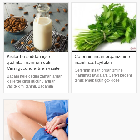
gigiyenasın
uğrayır və baxımsızlaşır.
Sağlamolun.az bu dəfə dərini
gözəlləşdirən v
Kişilər bu süddən içsə
Cəfərinin insan orqanizminə
qadınlar məmnun qalır -
inanılmaz faydaları
Cinsi gücünü artıran vasitə
Cəfərinin insan orqanizminə
inanılmaz faydaları. Cəfəri bədəni
Badam hələ qədim zamanlardan
təmizləmək üçün çox gözəl
kişilərdə cinsi gücünü artıran
qidadır. 15-16 dənə cəfərini
vasitə kimi tanınır. Badamın
saplağı ilə birlikdə
tərkibində olan nadir arginin
havanda(blender)yaxşıca əzirik,
aminturşusu təbii potensiya
üzərinə, yarım limon sıxırıq
stimullaşdırıcısıdır. Həmçinin
yaxşıca qarışdırırıq
badam testosteronun ifrazını
artıran maqneziu