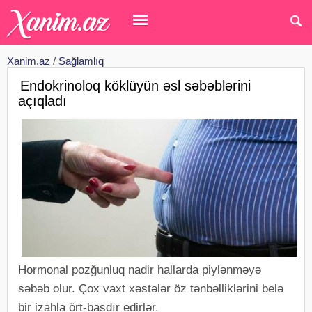
Xanim.az
/
Sağlamlıq
Endokrinoloq köklüyün əsl səbəblərini
açıqladı
Hormonal pozğunluq nadir hallarda piylənməyə
səbəb olur. Çox vaxt xəstələr öz tənbəlliklərini belə
bir izahla ört-basdır edirlər.