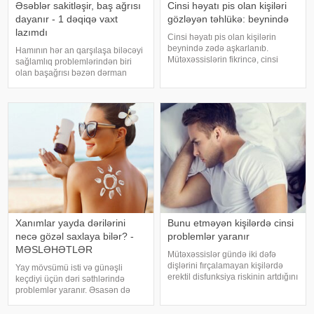
Əsəblər sakitləşir, baş ağrısı
Cinsi həyatı pis olan kişiləri
dayanır - 1 dəqiqə vaxt
gözləyən təhlükə: beynində
lazımdı
Cinsi həyatı pis olan kişilərin
beynində zədə aşkarlanıb.
Hamının hər an qarşılaşa biləcəyi
Mütəxəssislərin fikrincə, cinsi
sağlamlıq problemlərindən biri
həyatımızla idrakımız arasında
olan başağrısı bəzən dərman
birbaşa əlaqə var. Pis bir cinsi
atmaqla da keçmir. Ancaq onun
həyat gələcək illərdə yaddaş
qarşısını təbii üsullarla almaq
problemlərinin xəbərçisi ola bilər.
mümkündür. Bununla bağlı orta
ABŞ-ı
əsrlər dövrünün ən böyük
təbiblərində
Xanımlar yayda dərilərini
Bunu etməyən kişilərdə cinsi
necə gözəl saxlaya bilər? -
problemlər yaranır
MƏSLƏHƏTLƏR
Mütəxəssislər gündə iki dəfə
dişlərini fırçalamayan kişilərdə
Yay mövsümü isti və günəşli
erektil disfunksiya riskinin artdığını
keçdiyi üçün dəri səthlərində
bildirirlər. xəbər verir ki, bunu son
problemlər yaranır. Əsasən də
aparılan tədqiqatlar sübuta yetirib.
qışda dərisini gözəlləşdirən
Araşdırmalar göstərib ki, ağız
xanımların yayda dəriləri eroziya