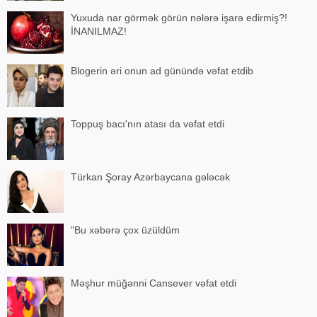
Yuxuda nar görmək görün nələrə işarə edirmiş?!
İNANILMAZ!
Blogerin əri onun ad günündə vəfat etdib
Toppuş bacı'nın atası da vəfat etdi
Türkan Şoray Azərbaycana gələcək
"Bu xəbərə çox üzüldüm
Məşhur müğənni Cansever vəfat etdi