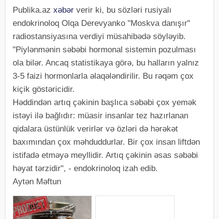
Publika.az
xəbər
verir ki, bu sözləri rusiyalı
endokrinoloq Olqa Derevyanko "Moskva danışır"
radiostansiyasına verdiyi müsahibədə söyləyib.
"Piylənmənin səbəbi hormonal sistemin pozulması
ola bilər. Ancaq statistikaya görə, bu halların yalnız
3-5 faizi hormonlarla əlaqələndirilir. Bu rəqəm çox
kiçik göstəricidir.
Həddindən artıq çəkinin başlıca səbəbi çox yemək
istəyi ilə bağlıdır: müasir insanlar tez hazırlanan
qidalara üstünlük verirlər və özləri də hərəkət
baxımından çox məhduddurlar. Bir çox insan liftdən
istifadə etməyə meyllidir. Artıq çəkinin əsas səbəbi
həyat tərzidir", - endokrinoloq izah edib.
Aytən Məftun