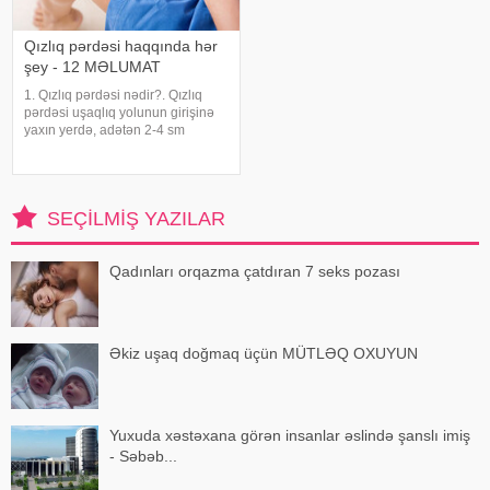
Qızlıq pərdəsi haqqında hər
şey - 12 MƏLUMAT
1. Qızlıq pərdəsi nədir?. Qızlıq
pərdəsi uşaqlıq yolunun girişinə
yaxın yerdə, adətən 2-4 sm
dərinliyində yerləşən nazik
arakəsmədir. Qızlıq pərdəsinin
aybaşılar zamanı menstrual
ifrazatların orqanizmi tərk edə
SEÇILMIŞ YAZILAR
bilməsi üçü
Qadınları orqazma çatdıran 7 seks pozası
Əkiz uşaq doğmaq üçün MÜTLƏQ OXUYUN
Yuxuda xəstəxana görən insanlar əslində şanslı imiş
- Səbəb...