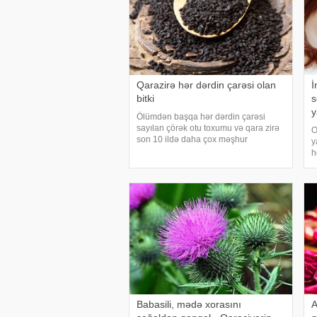
Qarazirə hər dərdin çarəsi olan
İ
bitki
s
y
Ölümdən başqa hər dərdin çarəsi
sayılan çörək otu toxumu və qara zirə
O
son 10 ildə daha çox məşhur
y
olmuşdur. Məşhurluğun səbəbi isə hər
h
kəsin real şəkildə faydalana
h
bilməsidir. Çprkotu toxumu və yağını
b
kimlər istifadə ed
k
i
Babasili, mədə xorasını
A