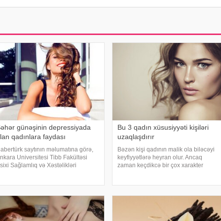
əhər günəşinin depressiyada
Bu 3 qadın xüsusiyyəti kişiləri
lan qadınlara faydası
uzaqlaşdırır
abertürk saytının məlumatına görə,
Bəzən kişi qadının malik ola biləcəyi
nkara Universitesi Tibb Fakültəsi
keyfiyyətlərə heyran olur. Ancaq
sixi Sağlamlıq və Xəstəlikləri
zaman keçdikcə bir çox xarakter
undamental Elm sahəsi üzrə tədris
ortaya çıxır ki, bunlar ayrılmağa
zvü, prof. dr. Oğuz Erkan Berksun
aparan yolun başlanğıcı hesab edilir.
övsümi keçid dövrlərində biloji
Yəni bir növ kişilər
aatın pozulmas
qadınlardan soyuyur. . Kişilər