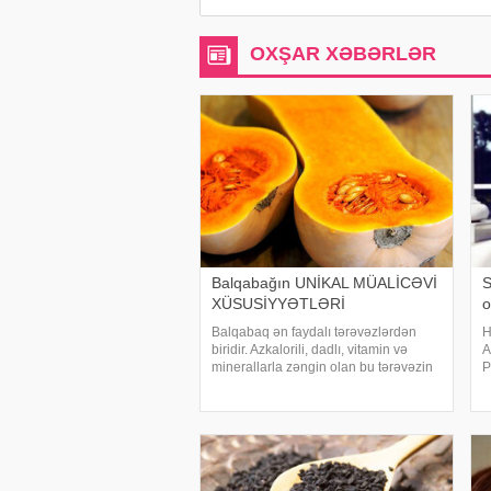
OXŞAR XƏBƏRLƏR
Balqabağın UNİKAL MÜALİCƏVİ
S
XÜSUSİYYƏTLƏRİ
o
Balqabaq ən faydalı tərəvəzlərdən
H
biridir. Azkalorili, dadlı, vitamin və
A
minerallarla zəngin olan bu tərəvəzin
P
sağlamlıq üçün xeyirli xüsusiyyətləri
F
saymaqla bitməz. sizi balqabağın
ü
faydaları ilə tanış edir. 1. Karotinlərl
m
s