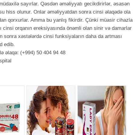
müdaxilə sayırlar. Qəsdən əməliyyatı gecikdirirlər, əsasən
u hiss olunur. Onlar əməliyyatdan sonra cinsi əlaqədə ola
an qorxurlar. Amma bu yanlış fikirdir. Çünki müasir cihazla
 cinsi orqanın ereksiyasında önəmli olan sinir və damarlar
n sonra xəstələrdə cinsi funksiyaların daha da artması
d edib.
lə əlaqə: (+994) 50 404 94 48
spital