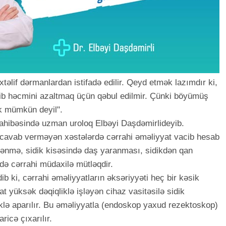
təlif dərmanlardan istifadə edilir. Qeyd etmək lazımdır ki,
ldib həcmini azaltmaq üçün qəbul edilmir. Çünki böyümüş
ək mümkün deyil".
hibəsində uzman uroloq Elbəyi Daşdəmirlideyib.
ə cavab verməyən xəstələrdə cərrahi əməliyyat vacib hesab
şlənmə, sidik kisəsində daş yaranması, sidikdən qan
də cərrahi müdaxilə mütləqdir.
b ki, cərrahi əməliyyatların əksəriyyəti heç bir kəsik
t yüksək dəqiqliklə işləyən cihaz vasitəsilə sidik
lə aparılır. Bu əməliyyatla (endoskop yaxud rezektoskop)
ricə çıxarılır.