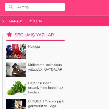
ES
MARAQLI
DOKTOR
SEÇILMIŞ YAZILAR
Hakışta
Mükəmməl seks üçün
yataqdakı QAYDALAR
Cəfərinin insan
orqanizminə inanılmaz
faydaları
DİQQƏT ! Yuxuda pişik
görmüsüzsə ..Ağır