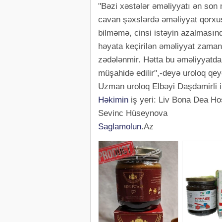
"Bəzi xəstələr əməliyyatı ən son 
cavan şəxslərdə əməliyyat qorxus
bilməmə, cinsi istəyin azalmasınd
həyata keçirilən əməliyyat zamanı
zədələnmir. Hətta bu əməliyyatda
müşahidə edilir",-deyə uroloq qey
Uzman uroloq Elbəyi Daşdəmirli i
Həkimin
iş yeri: Liv Bona Dea Ho
Sevinc Hüseynova
Saglamolun
.Az