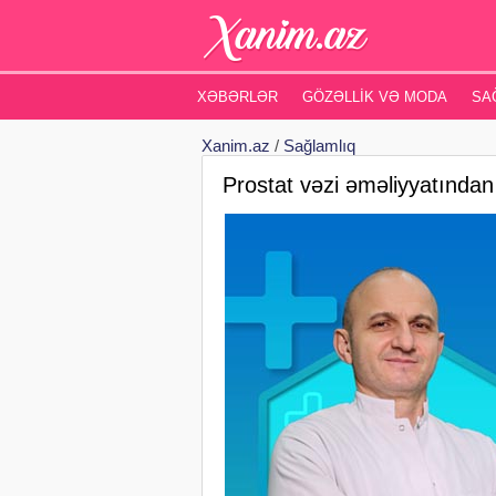
XƏBƏRLƏR
GÖZƏLLIK VƏ MODA
SA
Xanim.az
/
Sağlamlıq
Prostat vəzi əməliyyatından