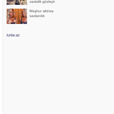
xəstəlik gözləyir
Məşhur aktrisa
saxlanıldı
turlar.az