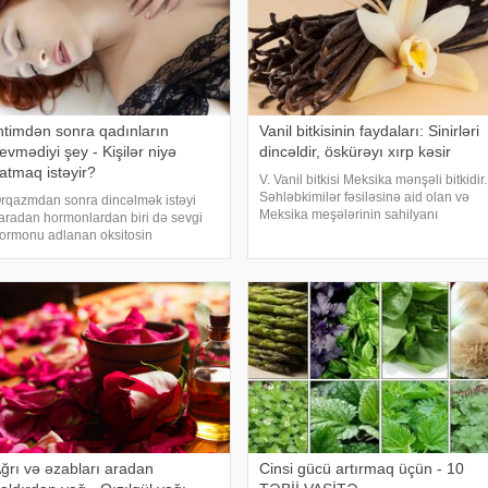
ntimdən sonra qadınların
Vanil bitkisinin faydaları: Sinirləri
evmədiyi şey - Kişilər niyə
dincəldir, öskürəyı xırp kəsir
atmaq istəyir?
V. Vanil bitkisi Meksika mənşəli bitkidir.
Səhləbkimilər fəsiləsinə aid olan və
rqazmdan sonra dincəlmək istəyi
Meksika meşələrinin sahilyanı
aradan hormonlardan biri də sevgi
ərazilərində bitən dırmanma bitkisidir.
ormonu adlanan oksitosin
Ətrafındakı digər ağaclarda 2-3 sm
ormonudur. Cinsi əlaqə zamanı artan
qalınlığında tumurcuqları ilə 10 metr
u hormon orqazmı tətikləyir. Həm
işilər, həm də qadınlar tərəfindən
fraz olunan oksitosi
ğrı və əzabları aradan
Cinsi gücü artırmaq üçün - 10