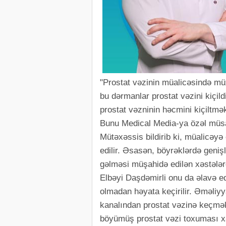
"Prostat vəzinin müalicəsində müx
bu dərmanlar prostat vəzini kiçi
prostat vəzninin həcmini kiçiltm
Bunu Medical Media-ya özəl müsa
Mütəxəssis bildirib ki, müalicəy
edilir. Əsasən, böyrəklərdə geni
gəlməsi müşahidə edilən xəstələr
Elbəyi Daşdəmirli onu da əlavə edi
olmadan həyata keçirilir. Əməliyya
kanalından prostat vəzinə keçmək
böyümüş prostat vəzi toxuması xa