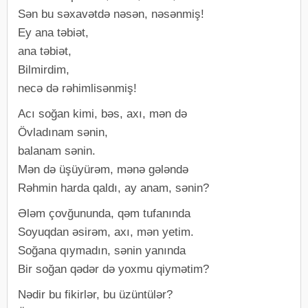
Sən bu səxavətdə nəsən, nəsənmiş!
Ey ana təbiət,
ana təbiət,
Bilmirdim,
necə də rəhimlisənmiş!
Acı soğan kimi, bəs, axı, mən də
Övladınam sənin,
balanam sənin.
Mən də üşüyürəm, mənə gələndə
Rəhmin harda qaldı, ay anam, sənin?
Ələm çovğununda, qəm tufanında
Soyuqdan əsirəm, axı, mən yetim.
Soğana qıymadın, sənin yanında
Bir soğan qədər də yoxmu qiymətim?
Nədir bu fikirlər, bu üzüntülər?