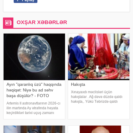
OXŞAR XƏBƏRLƏR
Ayın "qaranlıq üzü" haqqında
Hakışta
həqiqət: Niyə bu ad səhv
Xınayaxdı məclisləri üçün
başa düşülür? - FOTO
hakıştalar . Ağ dəvə düzdə qaldı
hakışta,. Yükü Təbrizdə qaldı
Artemis II astronavtlarının 2026-cı
hakışta. Oğlanı dərd apardı
ilin martında Ay ətrafında həyata
hakışta,. Dərmanı qızda qaldı
keçirdikləri tarixi uçuş zamanı
hakışta. Gülü atdım dənizə
çəkdikləri möhtəşəm fotolar köhnə
hakışta,. Batdı çıxmadı üzə
bir sualı yenidən gündəmə gətirdi:
hakışta. Nolar bizi
Ayın qaranlıq tərəfi doğrudanmı
hər zaman qaranlıqdır?