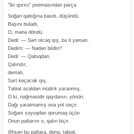
"İki qorxu" poemasından parça
Soğan qabığına baxdı, düşündü.
Başını buladı,
O, mənə döndü.
Dedi: — Sərt olcaq qış, bu il yaman.
Dedim: — Nədən bildin?
Dedi: — Qabıqdan.
Qalındır,
deməli,
Sərt keçəcək qış.
Təbiət əzəldən müdrik yaranmış.
O ki, nəğməsidir qaydanın, yönün,
Dağı yaratmamış ona yol seçir.
Soğanı soyuqdan qorumaq üçün
Onun paltarını o, qalın biçir.
Əhsən bu paltara, dona, təbiət,