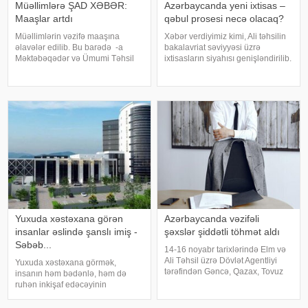
Müəllimlərə ŞAD XƏBƏR:
Azərbaycanda yeni ixtisas –
Maaşlar artdı
qəbul prosesi necə olacaq?
Müəllimlərin vəzifə maaşına
Xəbər verdiyimiz kimi, Ali təhsilin
əlavələr edilib. Bu barədə -a
bakalavriat səviyyəsi üzrə
Məktəbəqədər və Ümumi Təhsil
ixtisasların siyahısı genişləndirilib.
üzrə Dövlət Agentliyindən xəbər
Bu barədə qərarı Baş nazir Əli
verilib. Qeyd olunub ki, noyabr
Əsədov imzalayıb. Qərara
ayında 2023-cü ildə təşkil olunan
əsasən, "daşınmaz əmlakın idarə
təhsilverənlərin
olunması" ixtisası d
sertifikatlaşdırılmas
Yuxuda xəstəxana görən
Azərbaycanda vəzifəli
insanlar əslində şanslı imiş -
şəxslər şiddətli töhmət aldı
Səbəb...
14-16 noyabr tarixlərində Elm və
Ali Təhsil üzrə Dövlət Agentliyi
Yuxuda xəstəxana görmək,
tərəfindən Gəncə, Qazax, Tovuz
insanın həm bədənlə, həm də
Kolleclərində, eləcə də Bakı
ruhən inkişaf edəcəyinin
Dövlət Universitetinin nəzdində
göstəricisidir. Eyni zaman
İqtisadiyyat və Humanitar
xəstəxana təmiz və təravətli isə