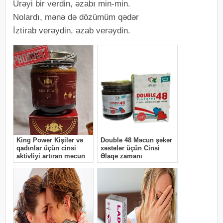
Ürəyi bir verdin, əzabı min-min.
Nolardı, mənə də dözümüm qədər
İztirab verəydin, əzab verəydin.