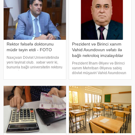
Rektor fəlsəfə doktorunu
Prezident və Birinci xanım
müdir təyin etdi - FOTO
Vahid Axundovun vəfatı ilə
bağlı nekroloq imzalayıblar
Naxçıvan Dövlət Universitetində
yeni təyinat olub. xəbər verir ki,
Prezident İlham Əliyev və Birinci
bununla bağlı universitetin rektoru
xanım Mehriban Əliyeva sabiq
Elbrus İsayev əmr imzalayıb.
dövlət müşaviri Vahid Axundovun
Əmrə əsasən, Azərbaycan tarixi
vəfatı ilə bağlı nekroloq imzalayıb.
kafedrasının dosenti, tarix üzrə
xəbər verir ki, nekroloqda deyilir:.
fəlsəfə doktoru Zamin Əliye
"Azərbaycan ictimaiyyətinə ağır
itki üz vermişdir