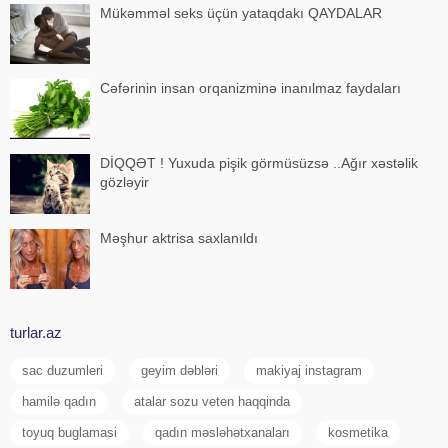
Mükəmməl seks üçün yataqdakı QAYDALAR
Cəfərinin insan orqanizminə inanılmaz faydaları
DİQQƏT ! Yuxuda pişik görmüsüzsə ..Ağır xəstəlik
gözləyir
Məşhur aktrisa saxlanıldı
turlar.az
sac duzumleri
geyim dəbləri
makiyaj instagram
hamilə qadın
atalar sozu veten haqqinda
toyuq buglamasi
qadın məsləhətxanaları
kosmetika