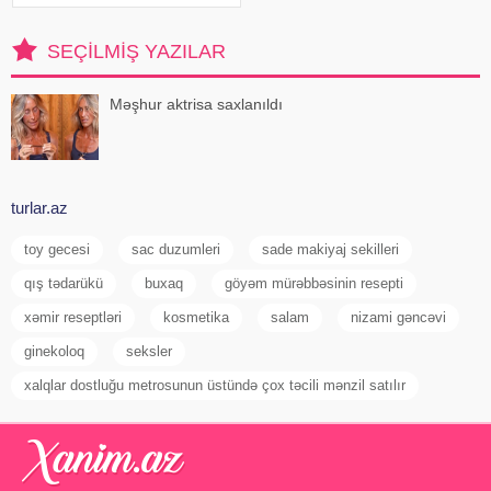
su susuzluq hissini tez azaldır və
insanın kifayət qədə
SEÇILMIŞ YAZILAR
Məşhur aktrisa saxlanıldı
turlar.az
toy gecesi
sac duzumleri
sade makiyaj sekilleri
qış tədarükü
buxaq
göyəm mürəbbəsinin resepti
xəmir reseptləri
kosmetika
salam
nizami gəncəvi
ginekoloq
seksler
xalqlar dostluğu metrosunun üstündə çox təcili mənzil satılır