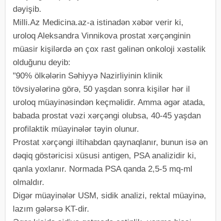
dəyişib.
Milli.Az Medicina.az-a istinadən xəbər verir ki,
uroloq Aleksandra Vinnikova prostat xərçənginin
müasir kişilərdə ən çox rast gəlinən onkoloji xəstəlik
olduğunu deyib:
"90% ölkələrin Səhiyyə Nazirliyinin klinik
tövsiyələrinə görə, 50 yaşdan sonra kişilər hər il
uroloq müayinəsindən keçməlidir. Amma əgər atada,
babada prostat vəzi xərçəngi olubsa, 40-45 yaşdan
profilaktik müayinələr təyin olunur.
Prostat xərçəngi iltihabdan qaynaqlanır, bunun isə ən
dəqiq göstəricisi xüsusi antigen, PSA analizidir ki,
qanla yoxlanır. Normada PSA qanda 2,5-5 mq-ml
olmaldır.
Digər müayinələr USM, sidik analizi, rektal müayinə,
lazım gələrsə KT-dir.