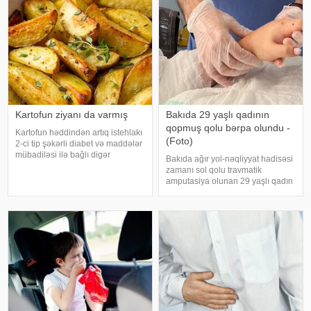
klinikalar
zərərsi
Kartofun ziyanı da varmış
Bakıda 29 yaşlı qadının
qopmuş qolu bərpa olundu -
Kartofun həddindən artıq istehlakı
(Foto)
2-ci tip şəkərli diabet və maddələr
mübadiləsi ilə bağlı digər
Bakıda ağır yol-nəqliyyat hadisəsi
pozğunluqların yaranma riskini
zamanı sol qolu travmatik
artıra bilər. Bu nəticəyə kartofun
amputasiya olunan 29 yaşlı qadın
sağlamlığa təsirini araşdıran
uğurla əməliyyat edilib. xəbər
yapon alimləri gəliblər. -
verir ki, hadisədən sonra
zərərçəkən Səhiyyə Nazirliyi
Akademik M.A.Topçubaşov adına
Elmi Cərrahiyy