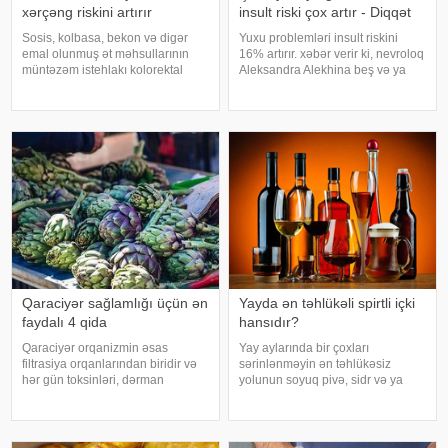
xərçəng riskini artırır
insult riski çox artır - Diqqət
Sosis, kolbasa, bekon və digər
Yuxu problemləri insult riskini
emal olunmuş ət məhsullarının
16% artırır. xəbər verir ki, nevroloq
müntəzəm istehlakı kolorektal
Aleksandra Alekhina beş və ya
(yoğun və düz bağırsaq) xərçəngi
daha çox yuxu pozğunluğu
riskini artıra bilər. xəbər verir ki, bu
simptomundan əziyyət çəkən
barədə Rusiya Səhiyyə
insanlarda insult riskinin ikiqat
Nazirliyinin Milli Kliniki
artdığını deyib. İnsult ciddi və
Endokrinologiy
həyat
Qaraciyər sağlamlığı üçün ən
Yayda ən təhlükəli spirtli içki
faydalı 4 qida
hansıdır?
Qaraciyər orqanizmin əsas
Yay aylarında bir çoxları
filtrasiya orqanlarından biridir və
sərinlənməyin ən təhlükəsiz
hər gün toksinləri, dərman
yolunun soyuq pivə, sidr və ya
qalıqlarını və maddələr
şirin kokteyl içmək olduğunu
mübadiləsi nəticəsində yaranan
düşünür. Güclü spirtli içkilərdən
tullantıları emal edir. "Euroonco"
istidə uzaq durmağa çalışsalar da,
federal ekspert onkologiya
az alkoqollu içkilər çox vaxt