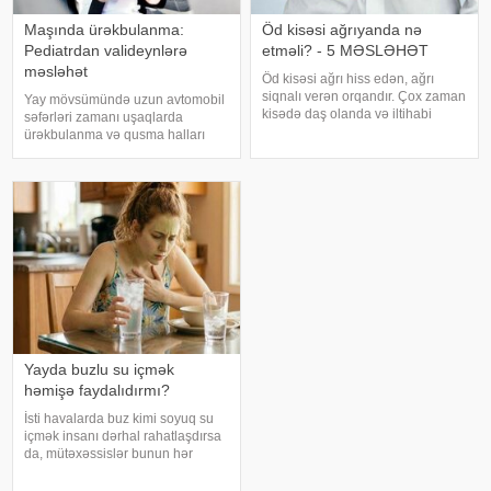
Maşında ürəkbulanma:
Öd kisəsi ağrıyanda nə
Pediatrdan valideynlərə
etməli? - 5 MƏSLƏHƏT
məsləhət
Öd kisəsi ağrı hiss edən, ağrı
siqnalı verən orqandır. Çox zaman
Yay mövsümündə uzun avtomobil
kisədə daş olanda və iltihabi
səfərləri zamanı uşaqlarda
xəstəliklərdə ağrıyır. Kəskin
ürəkbulanma və qusma halları
pristuplarda ilk işiniz təcili yardım
tez-tez müşahidə olunur. xəbər
çağırıb, xəstəxanaya çatmaqdır,
verir ki, pediatr Jül Fujer bunun
bu zaman hətta ağrıkəsic
beynin gözlərdən və bədənin
hərəkətindən gələn siqnallar
arasındakı uyğunsuzluqda
Yayda buzlu su içmək
həmişə faydalıdırmı?
İsti havalarda buz kimi soyuq su
içmək insanı dərhal rahatlaşdırsa
da, mütəxəssislər bunun hər
zaman ən yaxşı seçim olmadığını
bildirirlər. xəbər verir ki, çox soyuq