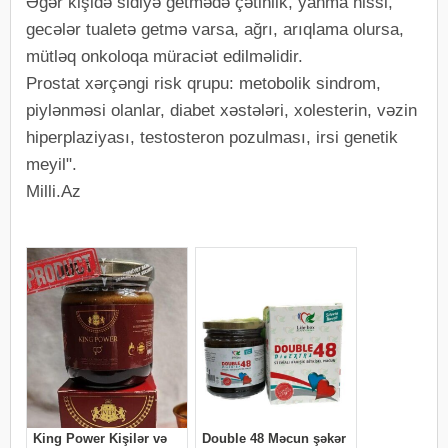
Əgər kişidə sidiyə getmədə çətinlik, yanma hissi,
gecələr tualetə getmə varsa, ağrı, arıqlama olursa,
mütləq onkoloqa müraciət edilməlidir.
Prostat xərçəngi risk qrupu: metobolik sindrom,
piylənməsi olanlar, diabet xəstələri, xolesterin, vəzin
hiperplaziyası, testosteron pozulması, irsi genetik
meyil".
Milli.Az