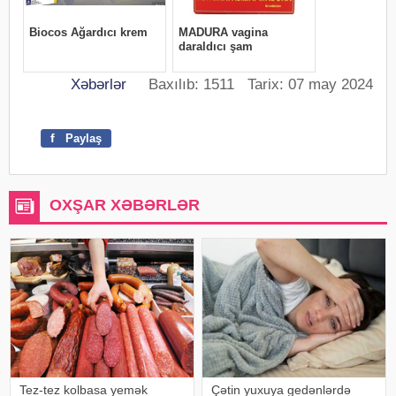
Xəbərlər
Baxılıb: 1511 Tarix: 07 may 2024
f
Paylaş
OXŞAR XƏBƏRLƏR
Tez-tez kolbasa yemək
Çətin yuxuya gedənlərdə