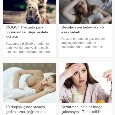
DİQQƏT ! Yuxuda pişik
Gecələr niyə tərləyirik? - 5
görmüsüzsə ..Ağır xəstəlik
əsas səbəb
gözləyir
Gecələr tərləmə bir çox insanın
qarşılaşdığı narahatedici
Yuxusunda pişik görən adamın,
hallardan biridir. xəbər verir ki,
qadın və kişi cinsiyyətinə malik
mütəxəssislər bildirirlər ki, bu
olmasına görə yuxunun təbirləri
vəziyyət bəzən sadə səbəblərlə
dəyişir. Əgər bu yuxunu görən
əlaqəli olsa da, bəzi hallarda
adam bir kişisə, bu kişinin normal
sağlamlıq problemlərinin əlamət
həyatında diqqətsiz bir şəxsiyyətə
sahib olduğu, ətrafındak
10 dəqiqə içində yuxuya
Qızdırmanı belə salmağa
gedirsinizsə, sağlamsınız
çalışmayın - Təhlükəlidir