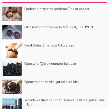
Qadınları orqazma çatdıran 7 seks pozası
Əkiz uşaq doğmaq üçün MÜTLƏQ OXUYUN
İdeal Dieta: 1 həftəyə 5 kq arıqla!
Qara zirə (Çörək otunun) faydaları
Qarazirə hər dərdin çarəsi olan bitki
Yuxuda xəstəxana görən insanlar əslində şanslı imiş
- Səbəb...