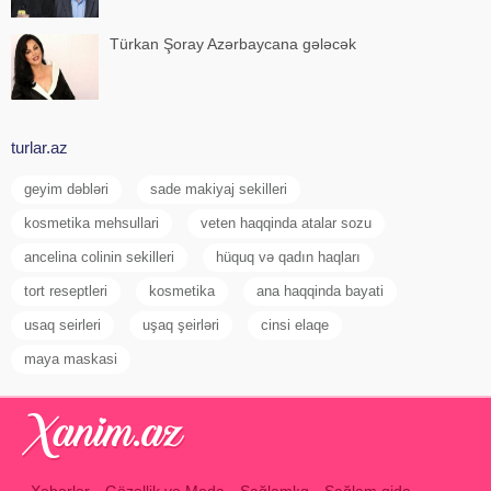
Türkan Şoray Azərbaycana gələcək
turlar.az
geyim dəbləri
sade makiyaj sekilleri
kosmetika mehsullari
veten haqqinda atalar sozu
ancelina colinin sekilleri
hüquq və qadın haqları
tort reseptleri
kosmetika
ana haqqinda bayati
usaq seirleri
uşaq şeirləri
cinsi elaqe
maya maskasi
Xəbərlər
Gözəllik və Moda
Sağlamlıq
Sağlam qida