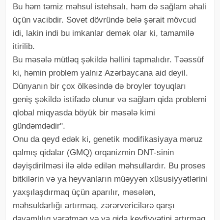
Bu həm təmiz məhsul istehsalı, həm də sağlam əhali
üçün vacibdir. Sovet dövründə belə şərait mövcud
idi, lakin indi bu imkanlar demək olar ki, tamamilə
itirilib.
Bu məsələ mütləq şəkildə həllini tapmalıdır. Təəssüf
ki, həmin problem yalnız Azərbaycana aid deyil.
Dünyanın bir çox ölkəsində də broyler toyuqları
geniş şəkildə istifadə olunur və sağlam qida problemi
qlobal miqyasda böyük bir məsələ kimi
gündəmdədir".
Onu da qeyd edək ki, genetik modifikasiyaya məruz
qalmış qidalar (GMQ) orqanizmin DNT-sinin
dəyişdirilməsi ilə əldə edilən məhsullardır. Bu proses
bitkilərin və ya heyvanların müəyyən xüsusiyyətlərini
yaxşılaşdırmaq üçün aparılır, məsələn,
məhsuldarlığı artırmaq, zərərvericilərə qarşı
davamlılıq yaratmaq və ya qida keyfiyyətini artırmaq