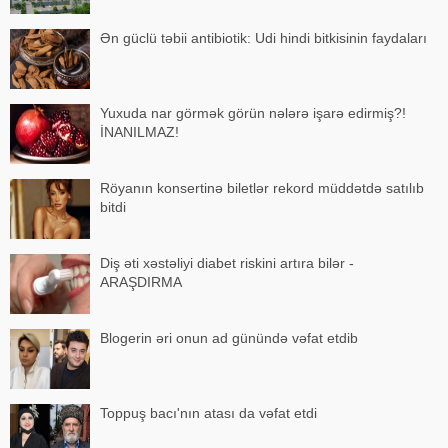
Ən güclü təbii antibiotik: Udi hindi bitkisinin faydaları
Yuxuda nar görmək görün nələrə işarə edirmiş?!
İNANILMAZ!
Röyanın konsertinə biletlər rekord müddətdə satılıb
bitdi
Diş əti xəstəliyi diabet riskini artıra bilər -
ARAŞDIRMA
Blogerin əri onun ad günündə vəfat etdib
Toppuş bacı'nın atası da vəfat etdi