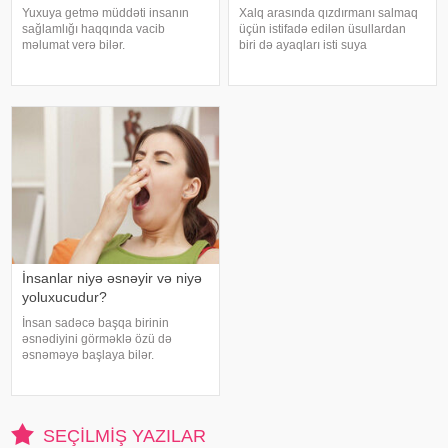
Yuxuya getmə müddəti insanın
Xalq arasında qızdırmanı salmaq
sağlamlığı haqqında vacib
üçün istifadə edilən üsullardan
məlumat verə bilər.
biri də ayaqları isti suya
Mütəxəssislərin fikrincə, ideal vaxt
qoymaqdır. Lakin bu metod hər
10-20 dəqiqədir. xəbər verir ki,
zaman faydalı hesab edilmir və
davranış yönümlü yuxu təbabəti
bəzi hallarda vəziyyəti daha da
üzrə mütəxəssis Mişel Drerupun
ağırlaşdıra bilər. xəbər verir ki,
sözlərinə görə
yüksə
İnsanlar niyə əsnəyir və niyə
yoluxucudur?
İnsan sadəcə başqa birinin
əsnədiyini görməklə özü də
əsnəməyə başlaya bilər.
Maraqlıdır ki, bu qəribə təsir bəzi
heyvanlarda da müşahidə olunur.
xarici mediaya istinadən xəbər
verir ki, əsnəmək insan
SEÇILMIŞ YAZILAR
orqanizminin ən adi