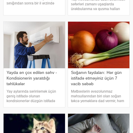
sınığından sonra bir il ərzində
səfərləri zamanı uşaqlarda
həyatını itirir. xəbər verir ki, bu
ürəkbulanma və qusma halları
səbəbdən sümüklərin
tez-tez müşahidə olunur. xəbər
möhkəmliyini qorumaq və sınıq
verir ki, pediatr Jül Fujer bunun
riskini azaltmaq üçün kalsium, D
beynin gözlərdən və bədənin
vitamini, zülal
hərəkətindən gələn siqnallar
arasındakı uyğunsuzluqda
Yayda ən çox edilən səhv -
Soğanın faydaları: Hər gün
Kondisionerin yaratdığı
istifadə etməyiniz üçün 7
təhlükələr
vacib səbəb
Yay aylarında sərinləmək üçün
Mətbəxlərin əvəzolunmaz
geniş istifadə olunan
məhsullarından biri olan soğan
kondisionerlər düzgün istifadə
təkcə yeməklərə dad vermir, həm
edilmədikdə müxtəlif sağlamlıq
də sağlamlıq üçün çoxsaylı
problemlərinə səbəb ola bilər.
faydaları ilə seçilir. xəbər verir ki,
xəbər verir ki, ani temperatur
tərkibindəki vitaminlər, minerallar
dəyişiklikləri, quru hava və
və antioksidantlar sayəsində soğa
baxımsız kondisionerlərd