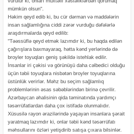
vurulur ki, onları müxtəlif xəstəliklərdən qorumaq
mümkün olsun".
Həkim qeyd edib ki, bu cür dərman və maddələrin
insan sağlamlığına ciddi zərər vurduğu dəfələrlə
araşdırmalarda qeyd edilib:
"Təəssüflə qeyd etmək lazımdır ki, bu haqda edilən
çağırışlara baxmayaraq, hətta kənd yerlərində də
broyler toyuqları geniş şəkildə istehlak edilir.
İnsanlar iri çəkisi və görünüşü daha cəlbedici olduğu
üçün təbii toyuqlara nisbətən broyler toyuqlarına
üstünlük verirlər. Məhz bu seçim sağlamlıq
problemlərinin əsas səbəblərindən birinə çevrilir.
Azərbaycan əhalisinin qida təminatında yardımçı
təsərrüfatlardan daha çox istifadə olunmalıdır.
Xüsusilə rayon ərazilərində yaşayan insanlara şərait
yaratmaq lazımdır ki, onlar təbii kənd təsərrüfatı
məhsullarını özləri yetişdirib satışa çıxara bilsinlər.