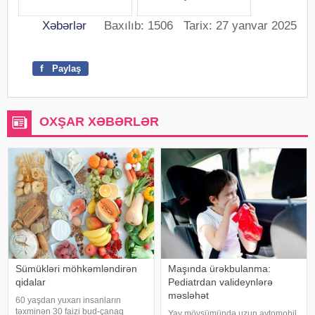
Xəbərlər
Baxılıb: 1506 Tarix: 27 yanvar 2025
f
Paylaş
OXŞAR XƏBƏRLƏR
Sümükləri möhkəmləndirən
Maşında ürəkbulanma:
qidalar
Pediatrdan valideynlərə
məsləhət
60 yaşdan yuxarı insanların
təxminən 30 faizi bud-çanaq
Yay mövsümündə uzun avtomobil