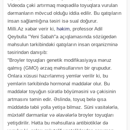
Videoda çəki artırmaq məqsədilə toyuqlara vurulan
dərmanların mövcud olduğu iddia edilir. Bu qatqıların
insan sağlamlığına təsiri isə sual doğurur.
Milli.Az xəbər verir ki,
həkim
, professor Adil
Qeybulla "Yeni Sabah"a açıqlamasında sözügedən
məhsulun tərkibindəki qatqıların insan orqanizminə
təsirindən danışıb:
"Broyler toyuqları genetik modifikasiyaya məruz
qalmış (GMO) ərzaq məhsullarının bir qrupudur.
Onlara xüsusi hazırlanmış yemlər verilir ki, bu
yemlərin tərkibində hormonal maddələr olur. Bu
maddələr toyuğun sürətlə böyüməsini və çəkisinin
artmasını təmin edir. Əslində, toyuq belə qısa
müddətdə təbii yolla yetişə bilməz. Süni vasitələrlə,
müxtəlif dərmanlar və əlavələrlə broyler toyuqları
yetişdirilir. Hətta bu məhsullara antibiotiklər də