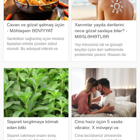
Cavan və gözəl qalmaq üçün
Xanımlar yayda dərilərini
- Möhtəşəm ƏDVİYYAT
necə gözəl saxlaya bilər? -
MƏSLƏHƏTLƏR
Sarıkökün sağlamlıq üçün misilsiz
faydaları elmdə çoxdan sübut
Yay mövsümü isti və günəşli
olunub. Bu ədviyyat mikrob və
keçdiyi üçün dəri səthlərində
virus əleyhinə təsir edir,
problemlər yaranır. Əsasən də
orqanizmdə iltihabları azaldır,
qışda dərisini gözəlləşdirən
güclü antioksidant olduğundan
xanımların yayda dəriləri eroziya
xərçəngin riskini azaldır, qaraciyər
uğrayır və baxımsızlaşır.
üçü
Sağlamolun.az bu dəfə dərini
gözəlləşdirən v
Siqareti tərgitməyə kömək
Cinsi həzz üçün 5 vasitə:
edən bitki
vibrator, X mövqeyi və
Siqaret cəkməyə insanı sovq
Cinsi təcrübənizi zirvəsində