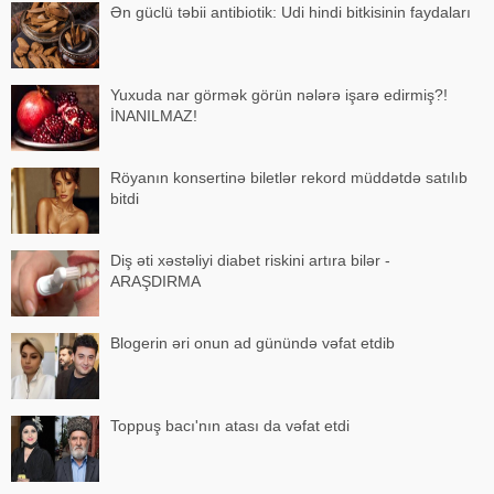
Ən güclü təbii antibiotik: Udi hindi bitkisinin faydaları
Yuxuda nar görmək görün nələrə işarə edirmiş?!
İNANILMAZ!
Röyanın konsertinə biletlər rekord müddətdə satılıb
bitdi
Diş əti xəstəliyi diabet riskini artıra bilər -
ARAŞDIRMA
Blogerin əri onun ad günündə vəfat etdib
Toppuş bacı'nın atası da vəfat etdi