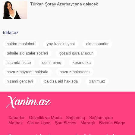
Türkan Şoray Azərbaycana gələcək
turlar.az
həkim məsləhəti
yay kolleksiyasi
aksessuarlar
tehsile aid atalar sözləri
gozalti qaralar ucun
islamda hicab
cemli piroq
kosmetika
novruz bayrami hakisda
novruz hakısdası
nizami gəncəvi
baldiza aid haxisda
xanim.az
Xəbərlər
Gözəllik və Moda
Sağlamlıq
Sağlam qida
Mətbəx
Ailə və Uşaq
Şou Biznes
Maraqlı
Bizimlə Əlaqə