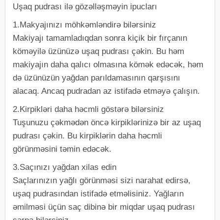
Uşaq pudrası ilə gözəlləşməyin ipucları
1.Makyajınızı möhkəmləndirə bilərsiniz
Makiyajı tamamladıqdan sonra kiçik bir fırçanın
köməyilə üzünüzə uşaq pudrası çəkin. Bu həm
makiyajın daha qalıcı olmasına kömək edəcək, həm
də üzünüzün yağdan parıldamasının qarşısını
alacaq. Ancaq pudradan az istifadə etməyə çalışın.
2.Kirpikləri daha həcmli göstərə bilərsiniz
Tuşunuzu çəkmədən öncə kirpiklərinizə bir az uşaq
pudrası çəkin. Bu kirpiklərin daha həcmli
görünməsini təmin edəcək.
3.Saçınızı yağdan xilas edin
Saçlarınızın yağlı görünməsi sizi narahat edirsə,
uşaq pudrasından istifadə etməlisiniz. Yağların
əmilməsi üçün saç dibinə bir miqdar uşaq pudrası