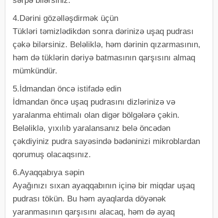
sərpə bilərsiniz.
4.Dərini gözəlləşdirmək üçün
Tükləri təmizlədikdən sonra dərinizə uşaq pudrası
çəkə bilərsiniz. Beləliklə, həm dərinin qızarmasının,
həm də tüklərin dəriyə batmasının qarşısını almaq
mümkündür.
5.İdmandan öncə istifadə edin
İdmandan öncə uşaq pudrasını dizlərinizə və
yaralanma ehtimalı olan digər bölgələrə çəkin.
Beləliklə, yıxılıb yaralansanız belə öncədən
çəkdiyiniz pudra sayəsində bədəninizi mikroblardan
qorumuş olacaqsınız.
6.Ayaqqabıya səpin
Ayağınızı sıxan ayaqqabının içinə bir miqdar uşaq
pudrası tökün. Bu həm ayaqlarda döyənək
yaranmasının qarşısını alacaq, həm də ayaq