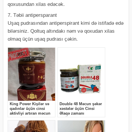
qoxusundan xilas edəcək.
7. Təbii antipersparant
Uşaq pudrasından antiperspirant kimi də istifadə edə
bilərsiniz. Qoltuq altındakı nəm və qoxudan xilas
olmaq üçün uşaq pudrası çəkin.