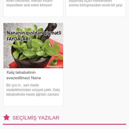
edən nikotindir. Nikotin insanı
yaşamaq üçün məsləhətləri
siqaretdən asılı eden kimyəvi
sizinlə bölüşməzdən əvvəl bir şeyi
maddədir. Məhz bu asılılığa görə
xatırlatmaqda fayda var: Seks
siqareti tərgitmək bir çox hallarda
yalnız penisin və ya vajinanın
çox çətin olur. Bəzi bitkilər bu işdə
aparıcı rol oynadığı bir hərəkət
kömək edə bilər. Belə bitkilərdə
deyil. Bu klassik cinsi əlaqədən
başq
Xalq təbabətinin
əvəzedilməzi Nanə
Bir çox in . san mədə
xəstəliklərindən əziyyət çəkir. Xalq
təbabətində mədə ağrıları zamanı
ən yaxşı bitki kimi nanənin adı
çəkilir. Mütəxəssislər iştaha və
qaz problemi olanlara, mədə
ağrısından əziyyət çəkənlərə
SEÇILMIŞ YAZILAR
yaban