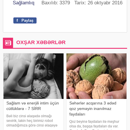
Sağlamlıq
Baxılıb: 3379 Tarix: 26 oktyabr 2016
f
Paylaş
OXŞAR XƏBƏRLƏR
Sağlam və enerjili intim üçün
Səhərlər acqarına 3 ədəd
cütlüklərə - 7 SİRR
qoz yeməyin inanılmaz
faydaları
Bəli biz cinsi əlaqədə olmağı
sevirik, lakin heç birimiz robot
Qoz beyinə faydaları ilə məşhur
olmadığımıza görə cinsi əlaqəyə
olsa da, başqa faydaları da var.