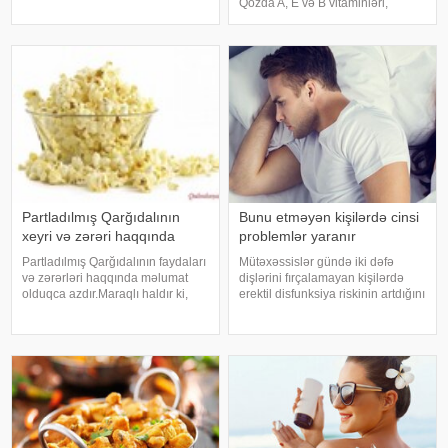
həmişə hazır və istəkli olmaya
Qozda A, E və B vitaminləri,
bilərik.Xüsusilə də uzun müddətli
həmçinin dəmir, sink, mis və
münasibətlərdə həmişə cinsi
maqnezium kimi minerallar
əlaqəyə girmək mümkün olmaya
mövcuddur. Acqarına qoz yeməyin
bilər
faydaları bunlardır:. Enerji verir:
Qozd
Partladılmış Qarğıdalının
Bunu etməyən kişilərdə cinsi
xeyri və zərəri haqqında
problemlər yaranır
Partladılmış Qarğıdalının faydaları
Mütəxəssislər gündə iki dəfə
və zərərləri haqqında məlumat
dişlərini fırçalamayan kişilərdə
olduqca azdır.Maraqlı haldır ki,
erektil disfunksiya riskinin artdığını
bağlama halında satılan bu
bildirirlər. xəbər verir ki, bunu son
qidalar üzərində olan reklam
aparılan tədqiqatlar sübuta yetirib.
mətnləri isə insanı haradasa bu
Araşdırmalar göstərib ki, ağız
qidanın hava, su qədər
gigiyenasın
vacibiyyətin