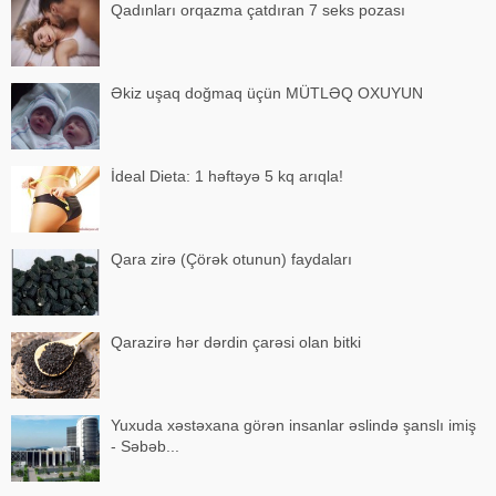
Qadınları orqazma çatdıran 7 seks pozası
Əkiz uşaq doğmaq üçün MÜTLƏQ OXUYUN
İdeal Dieta: 1 həftəyə 5 kq arıqla!
Qara zirə (Çörək otunun) faydaları
Qarazirə hər dərdin çarəsi olan bitki
Yuxuda xəstəxana görən insanlar əslində şanslı imiş
- Səbəb...