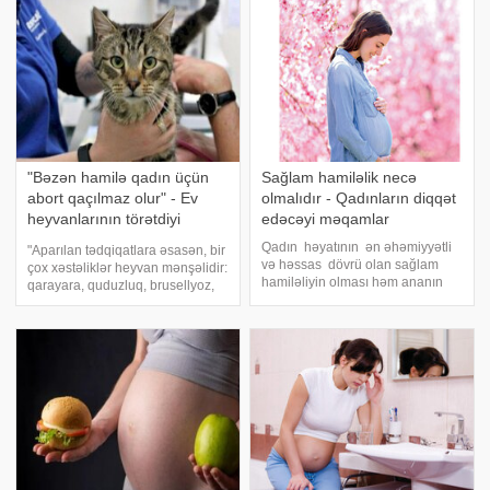
"Bəzən hamilə qadın üçün
Sağlam hamiləlik necə
abort qaçılmaz olur" - Ev
olmalıdır - Qadınların diqqət
heyvanlarının törətdiyi
edəcəyi məqamlar
fəsadlar
Qadın həyatının ən əhəmiyyətli
"Aparılan tədqiqatlara əsasən, bir
və həssas dövrü olan sağlam
çox xəstəliklər heyvan mənşəlidir:
hamiləliyin olması həm ananın
qarayara, quduzluq, brusellyoz,
həm də körpənin sağlamlığı üçün
toksoplazmoz, lent qurd və s.
əhəmiyyətlidir. Sağlam
Onlar insanlara iribuynuzlu mal-
hamiləliyin əsas şərti gələcək
qara, habelə ev heyvanlarından
ananın hamiləlik boyu zərərli
keçir. . bildirir ki
maddələrdən uza