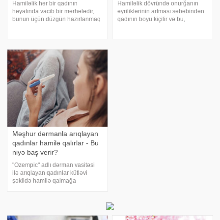
Hamiləlik hər bir qadının
Hamiləlik dövründə onurğanın
həyatında vacib bir mərhələdir,
əyriliklərinin artması səbəbindən
bunun üçün düzgün hazırlanmaq
qadının boyu kiçilir və bu,
lazımdır. . -a istinadən bildirir ki,
tamamilə təbii prosesdir. -a
əsas aspektlərdən biri düzgün
istinadən bildirir ki, bunu həkim-
qidalanmadır. . Ana olmağa
osteopat Dmitri Simkin açıqlayıb.
hazırlaşan qadın, kifayət qədər
Həkim prosesi belə izah edir:.
miqdard
"Qadını
Məşhur dərmanla arıqlayan
qadınlar hamilə qalırlar - Bu
niyə baş verir?
"Ozempic" adlı dərman vasitəsi
ilə arıqlayan qadınlar kütləvi
şəkildə hamilə qalmağa
başlayıblar. . -a istinadən xəbər
verir ki, hollivud məşhurları da
daxil olmaqla, bir çox insanın
arıqlamaq üçün istifadə etdiy