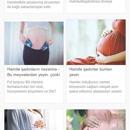
məhdudlaşdırılması tövsiyə
hamiləlikdə qidalanma prosesləri
olunur. bildirir ki, bunun bir neçə
ilə bağlı xəbərdarlıqlar edib.
əsas səbəbi var:. Kofein
xəbər verir ki, hamiləlikdə kifayət
plasentadan keçə bilir - Kofein
qədər və balanslı qidalanmaq
ana qan dövranından plasenta
ana və körpənin sağlamlığı üçün
vasitəsilə körpəy
mühüm əhəmiyyət daşıyır. Bununl
Hamilə qadınların nəzərinə -
Hamilə qadınlar bunları
Bu meyvələrdən yeyin, çünki
yesin
Fol turşusu B9 vitamini
Hamilə olduğunuz zaman
formalarından biri olub,
körpənizin sağlam inkişafı sizin
hüceyrələrin böyüməsi və DNT
qəbul etdiyiniz qidalardan asılıdır.
sintezi üçün vacibdir. Bu
Düzgün qidalanma normal bir
vitamin xüsusilə sürətli hüceyrə
hamiləliyin və dölün tam inkişafını
bölünməsi baş verən dövrlərdə,
təmin edir. hamiləlik zamanı
məsələn, hamiləlik zamanı böyük
qəbul edəcəyiniz məsləhətli
əhəmiyyət daşıyır. xəbə
qidalar