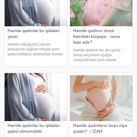
Hamilə qadınlar bu qidaları
Hamilə qadının stresi
yesin
bətndəki körpəyə - necə
təsir edir?
Hamilə olduğunuz zaman
körpənizin sağlam inkişafı sizin
Hamilə qadının tez-tez güclü
qəbul etdiyiniz qidalardan asılıdır.
stress keçirməsi uşağın
Düzgün qidalanma normal bir
cinsiyyətindən asılı olaraq
hamiləliyin və dölün tam inkişafını
müxtəlif cür təsir edir. -a
təmin edir. axşam.az-a istinadən
istinadən xəbər verir ki, hətta
hamiləlik zamanı qəbul edəcəyini
uşağın ananın stresə
reaksiyasına əsasən oğlan, ya
qız olacağını təyin edə biliblər
Hamilə qadınlar bu qidaları
Hamilə qadınların boyu niyə
qəbul etməməlidir
qısalır? – İZAH