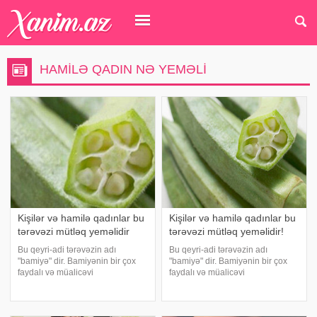
HAMILƏ QADIN NƏ YEMƏLI
Kişilər və hamilə qadınlar bu
Kişilər və hamilə qadınlar bu
tərəvəzi mütləq yeməlidir
tərəvəzi mütləq yeməlidir!
Bu qeyri-adi tərəvəzin adı
Bu qeyri-adi tərəvəzin adı
"bamiyə" dir. Bamiyənin bir çox
"bamiyə" dir. Bamiyənin bir çox
faydalı və müalicəvi
faydalı və müalicəvi
xüsusiyyətləri var. Tərəvəz çox
xüsusiyyətləri var. Tərəvəz çox
zəngin kimyəvi tərkibə malikdir.
zəngin kimyəvi tərkibə malikdir.
Onun tərkibində C, A, K, B6, B9
Onun tərkibində C, A, K, B6, B9