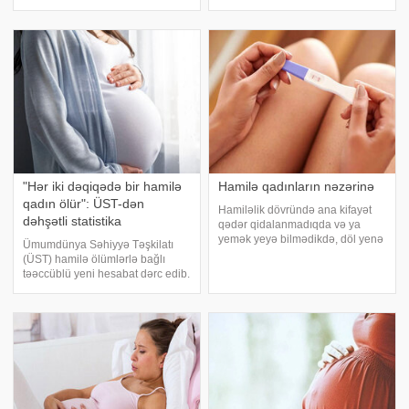
qəbul edib, lakin sonradan
araşdırmalara görə, bəzi
ölümcül xəstəliyə tutulduğu
meyvələrin qəbul edilməsi
məlum olub. xəbər verir ki, onun
gələcəkdə körpələrdə allergik
hekayəsini People dərc edib. 29
reaksiyaların qarşısını ala bilər.
yaşlı Yasi
Bu meyvələrdən bir
"Hər iki dəqiqədə bir hamilə
Hamilə qadınların nəzərinə
qadın ölür": ÜST-dən
Hamiləlik dövründə ana kifayət
dəhşətli statistika
qədər qidalanmadıqda və ya
yemək yeyə bilmədikdə, döl yenə
Ümumdünya Səhiyyə Təşkilatı
də ananın bədənindəki
(ÜST) hamilə ölümlərlə bağlı
ehtiyatlardan qidalanmağa
təəccüblü yeni hesabat dərc edib.
davam edir. Bədənin saxladığı
xəbər verir ki, bu hesabata görə,
qida maddələri - vitaminlər,
hamiləlik zamanı lazımi qayğı
minerallar və enerji ehtiyatlar
göstərilmədiyi üçün hər iki
dəqiqədən bir qadın ölür. 2023-
cü ild