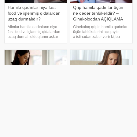
Hamilə qadınlar niyə fast
Qrip hamilə qadınlar üçün
food və işlənmiş qidalardan
nə qədər təhlükəlidir? –
uzaq durmalıdır?
Ginekoloqdan AÇIQLAMA
Alimlər hamilə qadınların niyə
Ginekoloq qripin hamilə qadınlar
fast food və işlənmiş qidalardan
üçün təhlükələrini açıqlayıb. -
uzaq durmalı olduqlarını aşkar
a istinadən xəbər verir ki, bu
ediblər. xarici mətbuata istinadən
barədə mama-ginekoloq Olqa
xəbər verir ki, araşdırmalara görə,
Rodionova danışıb. Bildirib ki,
plastiklə əlaqəli kimyəvi
qrip müxtəlif fəsadların inkişafına
maddələr sinfi olan ftalatla
səbəb ola bilər və hamilə qadınla
Hamiləlik zamanı qadının
Ginekoloqdan hamilə
beynində nə baş verir?
qadınlara ÇAĞIRIŞ: "Bu
səhvi etməyin"
Həkim hamiləlik zamanı qadının
beynində nə baş verdiyini izah
Hamilə qadınların etdiyi bir sıra
edib. . -a istinadən bildirir ki,
səhvlər var. Onlardan biri də
hamiləlik dövründə beyin hiss
planlaşdırılmamış hamiləliyə
orqanlarının fəaliyyətini
dərmanla son qoymaqdır.