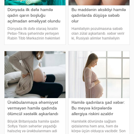
Dünyada ilk dəfə hamilə
Bu maddənin əksikliyi hamilə
qadın qarın boşluğu
qadınlarda düşüşə səbəb
açılmadan əməliyyat olundu
olur
Dünyada ilk dəfə olaraq İsrailin
Hamiləliyin pozulmasına səbəb
Petax-Tikva şəhərində yerləşən
olan zülal aşkarlanıb. xəbər verir
Rabin Tibb Mərkəzinin həkimləri
ki, Rusiyalı alimlər hamiləliyin
hamiləlik dövrünün sonlarında
erkən mərhələlərində böyük
olan qadın üzərində qarın
əhəmiyyət daşıyan yeni bioloji
boşluğu açılmadan
mexanizmi üzə çıxarıblar. Rusiya
robotlaşdırılmış əməliyyat həyata
Elmlər Akademiyasının Sitologiy
keçiriblər. -a istinadə
Ürəkbulanmaya əhəmiyyət
Hamilə qadınlara şad xəbər:
verməyən hamilə qadında
Bu meyvə körpələrdə
ölümcül xəstəlik aşkarlandı
allergiya riskini azaldır
Böyük Britaniyada hamilə qadın
Hamiləlik dövründə sağlam
Sofiya Yasin səhərlər yaşadığı
qidalanma həm ana, həm də
halsızlıq və ürəkbulanmanı adi
körpə üçün olduqca vacibdir. Son