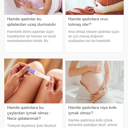
Hamilə qadınlar bu
Hamilə qadınlara oruc
qidalardan uzaq durmalıdır
tutmaq olar?
Hamiləlik dövrü qadınlar üçün
Ana olmaq istəyən qadınlar üçün
həyatlarının ən həssas və vacib
ən çox maraq doğuran
mərhələlərindən biridir. Bu
suallardan biri də hamiləlik
dövrdə bədənin və inkişaf edən
zamanı oruc tutmanın sağlamlığa
körpənin ehtiyacları çox fərqlidir
təsiri ilə bağlıdır. Türkiyəli
və hər hansı bir qidanın, dərman
tanınmış ginekoloq və mütəxəssis
və ya əlavə məhsulun qəbul
Nur Dokuzeylül Güngör hamiləlik
edilməsind
dövründə oru
Hamilə qadınlara bu
Hamilə qadınlara niyə kofe
çaylardan içmək olmaz -
içmək olmaz?
Necə qidalanmalı?
Hamilə qadınlara kofe içmək
tamamilə qadağan deyil, amma
Türkiyəli diyetoloq Şule Bozkurt