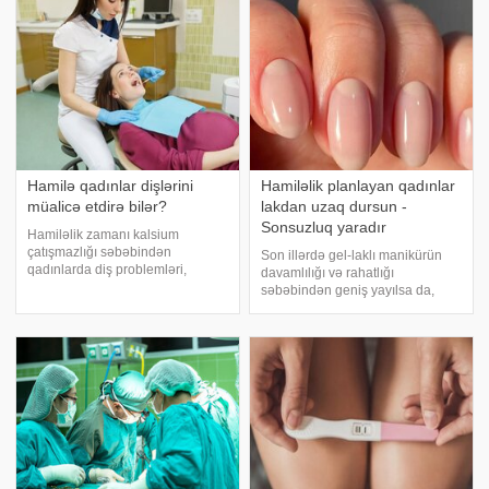
(fol turşusu) kimi vitaminlər,
(fol turşusu) kimi vitaminlər,
kalsium
kalsium
Hamilə qadınlar dişlərini
Hamiləlik planlayan qadınlar
müalicə etdirə bilər?
lakdan uzaq dursun -
Sonsuzluq yaradır
Hamiləlik zamanı kalsium
çatışmazlığı səbəbindən
Son illərdə gel-laklı manikürün
qadınlarda diş problemləri,
davamlılığı və rahatlığı
xüsusilə karies daha tez yaranır.
səbəbindən geniş yayılsa da,
xəbər verir ki, bu, həm kalsiumun
onun müntəzəm istifadəsi
qida ilə kifayət qədər qəbul
qadınların reproduktiv
edilməməsi, həm də ağız
sağlamlığına potensial təsir
suyunun tərkibinin dəyişməs
göstərə bilər. xəbər verir ki, bu
barədə məlumatı qadın
xəstəliklər