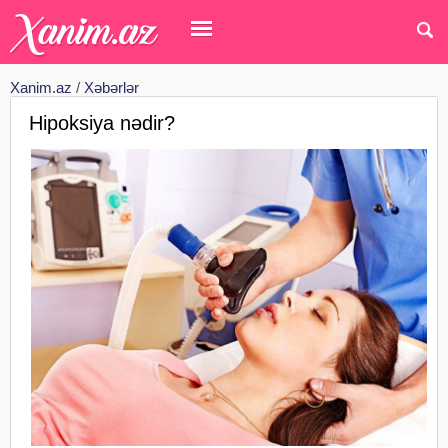
Xanim.az
/
Xəbərlər
Hipoksiya nədir?