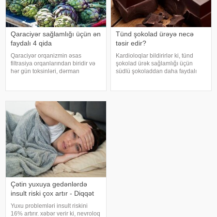
Qaraciyər sağlamlığı üçün ən
Tünd şokolad ürəyə necə
faydalı 4 qida
təsir edir?
Qaraciyər orqanizmin əsas
Kardioloqlar bildirirlər ki, tünd
filtrasiya orqanlarından biridir və
şokolad ürək sağlamlığı üçün
hər gün toksinləri, dərman
südlü şokoladdan daha faydalı
qalıqlarını və maddələr
hesab olunur. Bunun əsas səbəbi
mübadiləsi nəticəsində yaranan
kakaonun tərkibində olan
tullantıları emal edir. "Euroonco"
flavanollar, güclü antioksidant
federal ekspert onkologiya
maddələrdir. -a istinadən bildirir ki
klinikalar
Çətin yuxuya gedənlərdə
insult riski çox artır - Diqqət
Yuxu problemləri insult riskini
16% artırır. xəbər verir ki, nevroloq