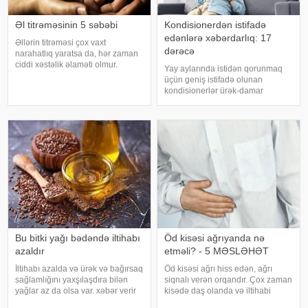
Əl titrəməsinin 5 səbəbi
Kondisionerdən istifadə
edənlərə xəbərdarlıq: 17
Əllərin titrəməsi çox vaxt
dərəcə
narahatlıq yaratsa da, hər zaman
ciddi xəstəlik əlaməti olmur.
Yay aylarında istidən qorunmaq
Mütəxəssislərin sözlərinə görə,
üçün geniş istifadə olunan
bəzi hallarda bu vəziyyət gündəlik
kondisionerlər ürək-damar
faktorlarla bağlı olur və aradan
xəstəlikləri olan şəxslər üçün ciddi
qalxa bilər. Fransız mətbuatın
risk yarada bilər. xəbər verir ki,
kardioloqların bildirdiyinə görə,
tərli halda qəfil çox soyuq otağ
Bu bitki yağı bədəndə iltihabı
Öd kisəsi ağrıyanda nə
azaldır
etməli? - 5 MƏSLƏHƏT
İltihabı azalda və ürək və bağırsaq
Öd kisəsi ağrı hiss edən, ağrı
sağlamlığını yaxşılaşdıra bilən
siqnalı verən orqandır. Çox zaman
yağlar az da olsa var. xəbər verir
kisədə daş olanda və iltihabi
ki, kətan yağı ənənəvi olaraq
xəstəliklərdə ağrıyır. Kəskin