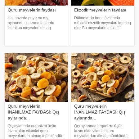
Quru meyvələrin faydası
Ekzotik meyvələrin faydası
Hal hazırda payız və qış
Dükanlarda hər mövsümdə
aylarında supermarketlərdə
müxtəlif ekzotik meyvələri tapmaq
istənilən meyvələri almaq
olur. Bu meyvələrin müxtəlif
mümkündür. Lakin həkimlər bu
faydalı xüsusiyyətləri və həmçinin
meyvələri yemək tövsiyə etmirlər.
əks-göstərişləri var. İlk növbədə
Məsələ burasındadır ki, bu
nəzərinizə çatdıraq ki, bu
meyvələrin bir çoxusu uzaq
meyvələrin əksər hissəsi müxtəlif
cənub ölkələrdən gətirilir
allergi
Quru meyvələrin
Quru meyvələrin
İNANILMAZ FAYDASI: Qış
İNANILMAZ FAYDASI: Qış
aylarında...
aylarında...
Qış aylarında orqanizm üçün
Qış aylarında orqanizm üçün
lazım olan vitamini quru
lazım olan vitamini quru
meyvələrdən almaq mümkündür.
meyvələrdən almaq mümkündür.