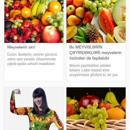
Meyvələrin sirri
Bu MEYVƏLƏRİN
ÇƏYİRDƏKLƏRİ meyvələrin
Üzüm. Bədənin, zehnin gücünü
özündən də faydalıdır
artırır, qan yaradır. Orqanizmdə
yığılıb qalan zəhərli maddələri
Meyvə çəyirdəkləri adətən
orqanizmdən xaric edir, arterial
tullanır. Lakin müasir elmi
təyziqi aşağı salır. Mədə və
araşdırmalar göstərir ki, bir çox
qaraciyər xəstəlikləri zamanı,
meyvələrin çəyirdəkləri və tumları
splenomeqaliyada, revmatizm
hətta bu meyvələrin özündən də
xəstəliyind
faydalıdır. bildirir ki, alimlər bu
meyvələri çəyirdəklərlə birlikd