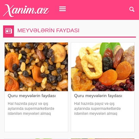
MEYVƏLƏRIN FAYDASI
Quru meyvələrin faydası
Quru meyvələrin faydası
Hal hazırda payız və qış
Hal hazırda payız və qış
aylarında supermarketlərdə
aylarında supermarketlərdə
istənilən meyvələri almaq
istənilən meyvələri almaq
mümkündür. -a istinadən xəbər
mümkündür. Lakin həkimlər bu
verir ki, lakin həkimlər bu
meyvələri yemək tövsiyə etmirlər.
meyvələri yemək tövsiyə etmirlər.
Məsələ burasındadır ki, bu
Məsələ burasındadır ki, bu
meyvələrin bir çoxusu uzaq
meyvələrin bir çoxusu uza
cənub ölkələrdən gətirilir