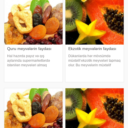
Quru meyvələrin faydası
Ekzotik meyvələrin faydası
Hal hazırda payız və qış
Dükanlarda hər mövsümdə
aylarında supermarketlərdə
müxtəlif ekzotik meyvələri tapmaq
istənilən meyvələri almaq
olur. Bu meyvələrin müxtəlif
mümkündür. Lakin həkimlər bu
faydalı xüsusiyyətləri və həmçinin
meyvələri yemək tövsiyə etmirlər.
əks-göstərişləri var. İlk növbədə
Məsələ burasındadır ki, bu
nəzərinizə çatdıraq ki, bu
meyvələrin bir çoxusu uzaq
meyvələrin əksər hissəsi müxtəlif
cənub ölkələrdən gətirilir
allergi