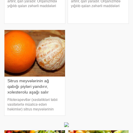
artırır, qan yaradır. Orqanizmdə
artırır, qan yaradır. Orqanizmdə
yığılıb qalan zəhərli maddələri
yığılıb qalan zəhərli maddələri
orqanizmdən xaric edir, arterial
orqanizmdən xaric edir, arterial
təyziqi aşağı salır. Mədə və
təyziqi aşağı salır. Mədə və
qaraciyər xəstəlikləri zamanı,
qaraciyər xəstəlikləri zamanı,
splenomeqaliyada, revmatizm
splenomeqaliyada, revmatizm
xəstəliyind
xəstəliyind
Sitrus meyvələrinin ağ
qabığı piyləri yandırır,
xolesterolu aşağı salır
Fitoterapevtlər (xəstəlikləri təbii
vasitələrlə müalicə edən
həkimlər) sitrus meyvələrinin
qabıqlarını çox giymətli müalicəvi
məhsul hesab edirlər. Həqiqətən
sitrus meyvələrinin qabıqları bir
çox faydalı maddələrlə zəngindir