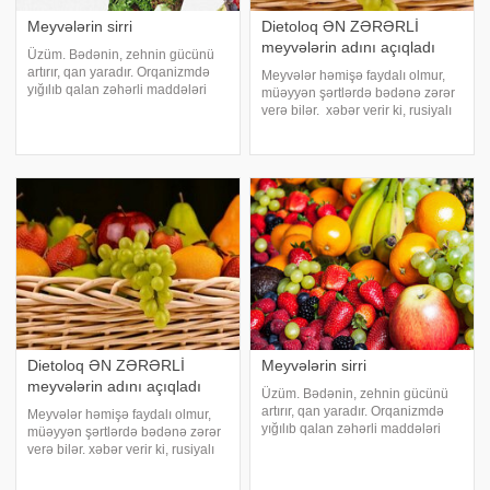
Meyvələrin sirri
Dietoloq ƏN ZƏRƏRLİ
meyvələrin adını açıqladı
Üzüm. Bədənin, zehnin gücünü
artırır, qan yaradır. Orqanizmdə
Meyvələr həmişə faydalı olmur,
yığılıb qalan zəhərli maddələri
müəyyən şərtlərdə bədənə zərər
orqanizmdən xaric edir, arterial
verə bilər. xəbər verir ki, rusiyalı
təyziqi aşağı salır. Mədə və
dietoloq Rimma Moysenko
qaraciyər xəstəlikləri zamanı,
meyvələrin zərərli
splenomeqaliyada, revmatizm
xüsusiyyətlərindən danlşıb:. "Şirin
xəstəliyind
meyvələrin bir hissəsində olan
fruktoz
Dietoloq ƏN ZƏRƏRLİ
Meyvələrin sirri
meyvələrin adını açıqladı
Üzüm. Bədənin, zehnin gücünü
artırır, qan yaradır. Orqanizmdə
Meyvələr həmişə faydalı olmur,
yığılıb qalan zəhərli maddələri
müəyyən şərtlərdə bədənə zərər
orqanizmdən xaric edir, arterial
verə bilər. xəbər verir ki, rusiyalı
təyziqi aşağı salır. Mədə və
dietoloq Rimma Moysenko
qaraciyər xəstəlikləri zamanı,
meyvələrin zərərli