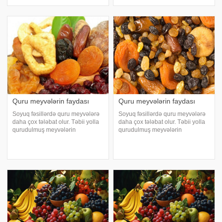
xəbər verir ki, quru meyvələrdə
xəbər verir ki, quru meyvələrdə
bütün faydalı vitamin və
bütün faydalı vitamin və
mikroelementlər saxlanılır.
mikroelementlər saxlanılır.
Onlardan bəzilərini təqdim edirik:.
Onlardan bəzilərini təqdim edirik:.
Qara gavalı qurus
Qara gavalı qurus
Quru meyvələrin faydası
Quru meyvələrin faydası
Soyuq fəsillərdə quru meyvələrə
Soyuq fəsillərdə quru meyvələrə
daha çox tələbat olur. Təbii yolla
daha çox tələbat olur. Təbii yolla
qurudulmuş meyvələrin
qurudulmuş meyvələrin
tərkibində orqanizm üçün vacib
tərkibində orqanizm üçün vacib
maddələr var. AZƏRTAC-a
maddələr var. AZƏRTAC-a
istinadən bildirir ki, quru meyvələr
istinadən bildirir ki, quru meyvələr
nə çox bərk, nə də əziləcək qədər
nə çox bərk, nə də əziləcək qədər
yumşa
yumşa