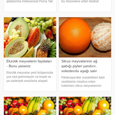
qidalanma mütəxəssisi Fiona Tak
bu meyvələrə artan tələbat
yemək məhsullarının qida
təsadüfi deyil. Baha qiymətə
dəyərini artırmaq üçün üzərinə
satılsalar da, dadları, zəngin qida
limon sıxmağı məsləhət görüb.
tərkibləri və faydaları ilə diqqət
dietoloqun məsləhətləri ilə tanış
mərkəzindədirlər. Tropik
edir
meyvələri
Ekzotik meyvələrin faydaları
Sitrus meyvələrinin ağ
- Bunu yesəniz
qabığı piyləri yandırır,
xolesterolu aşağı salır
Ekzotik meyvələr yerli bölgənizdə
çox rast gəlinməyən və tropik və
Fitoterapevtlər (xəstəlikləri təbii
ya subtropik ərazilərlə əlaqəli
vasitələrlə müalicə edən
olan meyvələrdir. Onlar müxtəlif
həkimlər) sitrus meyvələrinin
unikal dadlar, teksturalar və
qabıqlarını çox giymətli müalicəvi
sağlamlıq faydaları təklif edirlər. -
məhsul hesab edirlər. Həqiqətən
a istinadən ekzotik meyvələri
sitrus meyvələrinin qabıqları bir
çox faydalı maddələrlə zəngindir