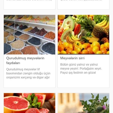
gilas, alça, armud və əriyin
gəldikdə yerini yaşıl yarpaqlılara
çəyirdəklərində sianlar turşu
verir. Qış aylarının mühüm qidası
deyilən zəhərli bir turşu var. Az
olan karbohidratların taxtına isə
miqdarda qəbul edildikdə zərər
yay meyvələr keçir. İnsanlara
verməyə
psixoloj
Qurudulmuş meyvələrin
Meyvələrin sirri
faydaları
Bütün günü yalnız və yalnız
meyvə yeyin!. Portağalın xeyri.
Qurudulmuş meyvələr lif
Payız qış fəslinin ən gözəl
baxımından zəngin olduğu üçün
meyvələrindən biridir. C vitamini
orqanizmi xərçəng və digər ağır
ilə bol olan meyvə qrip
xəstəliklərdən qoruyur.
xəstəliyinin müalicəsində
Mütəxəssislər qurudulmuş
əvəzedilməz rola malikdir. Tərkibi
meyvələrin sağlamlıqda böyük rol
B vitamini, kalsium
oynadığını söyləyirlər. Meyvələr
qurudularkən suyu çəkildiy