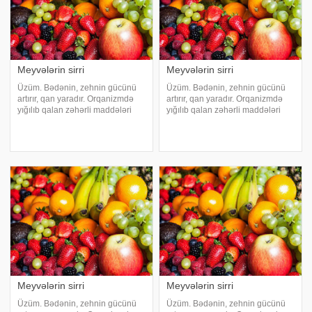
Meyvələrin sirri
Meyvələrin sirri
Üzüm. Bədənin, zehnin gücünü
Üzüm. Bədənin, zehnin gücünü
artırır, qan yaradır. Orqanizmdə
artırır, qan yaradır. Orqanizmdə
yığılıb qalan zəhərli maddələri
yığılıb qalan zəhərli maddələri
orqanizmdən xaric edir, arterial
orqanizmdən xaric edir, arterial
təyziqi aşağı salır. Mədə və
təyziqi aşağı salır. Mədə və
qaraciyər xəstəlikləri zamanı,
qaraciyər xəstəlikləri zamanı,
splenomeqaliyada, revmatizm
splenomeqaliyada, revmatizm
xəstəliyind
xəstəliyind
Meyvələrin sirri
Meyvələrin sirri
Üzüm. Bədənin, zehnin gücünü
Üzüm. Bədənin, zehnin gücünü