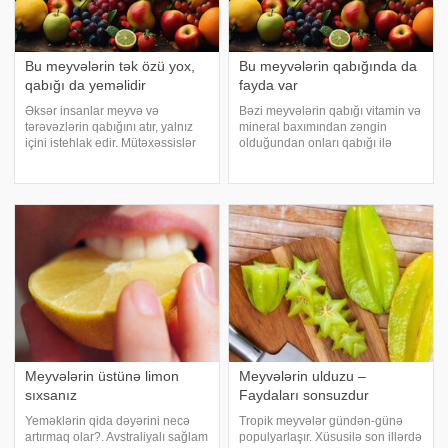
Bu meyvələrin tək özü yox,
Bu meyvələrin qabığında da
qabığı da yeməlidir
fayda var
Əksər insanlar meyvə və
Bəzi meyvələrin qabığı vitamin və
tərəvəzlərin qabığını atır, yalnız
mineral baxımından zəngin
içini istehlak edir. Mütəxəssislər
olduğundan onları qabığı ilə
isə meyvə və tərəvəzlərin yalnız
yemək daha faydalıdır. xəbər verir
özünün deyil, qabıqlarının da
ki, yeməkdən əvvəl meyvəni
sağlamlıq üçün faydalı olduğunu
yaxşıca yumaq məsləhətdir, çünki
vurğulayır. -a istinadən bildiri
üzərində orqanizm üçün zərərli
maddələ
Meyvələrin üstünə limon
Meyvələrin ulduzu –
sıxsanız
Faydaları sonsuzdur
Yeməklərin qida dəyərini necə
Tropik meyvələr gündən-günə
artırmaq olar?. Avstraliyalı sağlam
populyarlaşır. Xüsusilə son illərdə