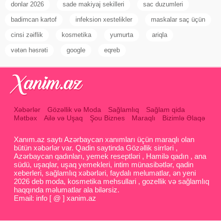
donlar 2026
sade makiyaj sekilleri
sac duzumleri
badimcan kartof
infeksion xestelikler
maskalar saç üçün
cinsi zəiflik
kosmetika
yumurta
ariqla
vətən həsrəti
google
eqreb
Xəbərlər
Gözəllik və Moda
Sağlamlıq
Sağlam qida
Mətbəx
Ailə və Uşaq
Şou Biznes
Maraqlı
Bizimlə Əlaqə
Xanım.az saytı Azərbaycan xanımları üçün maraqlı olan
bütün xəbərlər var. Qadin saytinda Gözəllik sirrləri ,
Azərbaycan qadınları, yemek reseptləri , Hamilə qadın , ana
südü, uşaqlar, uşaq yemekleri, intim münasibətlər, qadin
xeberleri, sağlamlıq xəbərləri, faydalı melumatlar, ən yeni
2026 deb moda, kosmetika mehsullari , gozellik və sağlamlıq
haqqında məlumatlar ala bilərsiz.
Email: info [ @ ] xanim.az