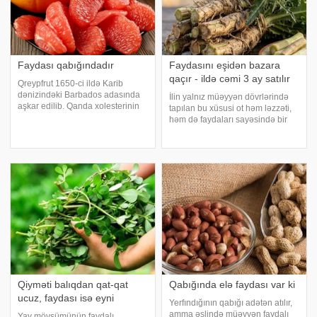
Faydası qabığındadır
Faydasını eşidən bazara
qaçır - ildə cəmi 3 ay satılır
Qreypfrut 1650-ci ildə Karib
dənizindəki Barbados adasında
İlin yalnız müəyyən dövrlərində
aşkar edilib. Qanda xolesterinin
tapılan bu xüsusi ot həm ləzzəti,
miqdarını aşağı salan qreypfrutun
həm də faydaları sayəsində bir
tərkibində damarların
çox insanın piştaxtalarda ilk
tutulmasının qarşısını alan pektin
axtardığı məhsullar sırasındadır.
kimi faydalı maddə var. Yüksək
xəbər verir ki, qanqal bahar
qan təzyiqində
aylarının gəlişi ilə yenidən
bazarlard
Qiyməti balıqdan qat-qat
Qabığında elə faydası var ki
ucuz, faydası isə eyni
Yerfındığının qabığı adətən atılır,
amma əslində müəyyən faydalı
Yay mövsümünün faydalı