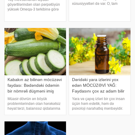
xüsusiyyətləri də var. O, tam
göyərtilərindən olan pərpətöyün
olaraq bir şəfa mənbəyidir. xəbər
yüksək Omeqa-3 tərkibinə görə
verir ki, onu çay kimi dəmləyib içə
"torpağın balığı" adlandırılır. xəbər
bilərsiniz. . 1. Antioksidant
verir ki, bu bitki ürək-damar
mənbəyidir Qabıqda polifenolla
sağlamlığını dəstəkləyir,
immuniteti gücləndirir və aşağ
Kabakın az bilinən möcüzəvi
Dəridəki yara izlərini yox
faydası: Bədəndəki ödəmin
edən MÖCÜZƏVİ YAĞ:
bir nömrəli düşməni imiş
Faydasını çox az adam bilir
Müasir dövrün ən böyük
Yara və çapıq izləri bir çox insan
problemlərindən olan hərəkətsiz
üçün həm estetik, həm də
həyat tərzi, balanssız qidalanma
psixoloji narahatlıq mənbəyidir.
və yetərsiz su qəbulu bədəndə
Xüsusilə üz və əllər kimi görünən
ödəm və şişkinliyin yaranmasına
nahiyələrdə olan bu izlər
səbəb olur. Bir çox insan bu
gündəlik sosial həyatda
problemi həll etmək üçün süni
özünəinamı azalda bilir. . xəbər
preparatlar
verir ki, bahal