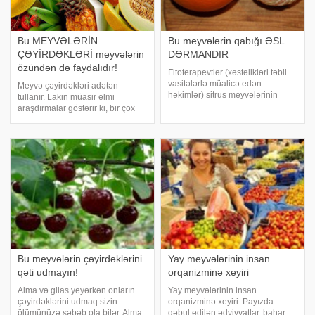
Bu MEYVƏLƏRİN
Bu meyvələrin qabığı ƏSL
ÇƏYİRDƏKLƏRİ meyvələrin
DƏRMANDIR
özündən də faydalıdır!
Fitoterapevtlər (xəstəlikləri təbii
vasitələrlə müalicə edən
Meyvə çəyirdəkləri adətən
həkimlər) sitrus meyvələrinin
tullanır. Lakin müasir elmi
qabıqlarını çox giymətli müalicəvi
araşdırmalar göstərir ki, bir çox
məhsul hesab edirlər. Həqiqətən
meyvələrin çəyirdəkləri və tumları
sitrus meyvələrinin qabıqları bir
hətta bu meyvələrin özündən də
çox faydalı maddələrlə zəngindir
faydalıdır. Alimlər bu meyvələri
çəyirdəklərlə birlikdə yeməyi
tövsiy
Bu meyvələrin çəyirdəklərini
Yay meyvələrinin insan
qəti udmayın!
orqanizminə xeyiri
Alma və gilas yeyərkən onların
Yay meyvələrinin insan
çəyirdəklərini udmaq sizin
orqanizminə xeyiri. Payızda
ölümünüzə səbəb ola bilər. Alma,
qəbul edilən ədviyyatlar, bahar