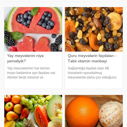
splenomeqaliyada, revmatizm
xüsusiyyətlərindən danlşıb:. "Şirin
xəstəliyind
meyvələrin bir hissəsində olan
fruktoz
Yay meyvələrini niyə
Quru meyvələrin faydaları -
yeməliyik?
Təbii vitamin mənbəyi
Yay meyvələrinin hər birinin
Sağlamlığa faydalı olan lifli
insan bədəninə ayrı faydası var.
hissələrin qurudulmuş
Alimlər fərqli mineral və
meyvələrdə daha çox olduğunu
vitaminləri almaq üçün miqdarını
bildirən mütəxəssislər bu
aşmamaq şərtilə meyvə yeməyin
ərzaqların mütləq qidalanma
labüd olduğunu bildirir.
menyusuna daxil edilməsinin
Axşam.az-a istinadən sizə yay
lazım olduğunu bildirirlər. -a
meyvələrinin faydas
istinadən bildirir ki, qur