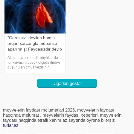
"Gərəksiz" deyilən həmin
orqan xərçənglə mübarizə
aparırmış: Faydasızdır deyib
əməliyyatla götürürdülər
Alimlər uzun illərdir böyüklərdə
funksiyasını böyük ölçüdə itirdiyi
düşünülən timus vəzisinin,
əslində immun sistemini
dəstəkləyərək xərçənglə
mübarizədə və ürək sağlığında
Digərləri göstər
mühüm rol oynadığını sübut
ediblər. xəbər veri
meyvələrin faydası melumatlari 2026, meyvələrin faydası
haqqinda melumat , meyvələrin faydası xeberleri, meyvələrin
faydası haqqinda ətraflı xanim.az saytında öyrənə bilərsiz
turlar.az